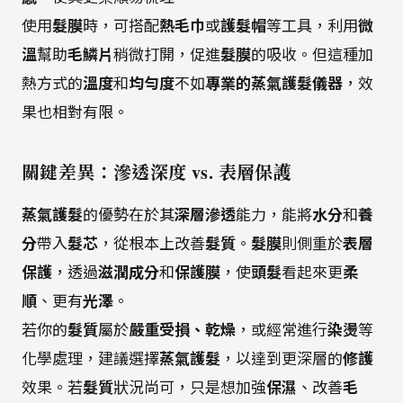
使用
髮膜
時，可搭配
熱毛巾
或
護髮帽
等工具，利用
微
溫
幫助
毛鱗片
稍微打開，促進
髮膜
的吸收。但這種加
熱方式的
溫度
和
均勻度
不如
專業的蒸氣護髮儀器
，效
果也相對有限。
關鍵差異：滲透深度 vs. 表層保護
蒸氣護髮
的優勢在於其
深層滲透
能力，能將
水分
和
養
分
帶入
髮芯
，從根本上改善
髮質
。
髮膜
則側重於
表層
保護
，透過
滋潤成分
和
保護膜
，使
頭髮
看起來更
柔
順
、更有
光澤
。
若你的
髮質
屬於
嚴重受損、乾燥
，或經常進行
染燙
等
化學處理，建議選擇
蒸氣護髮
，以達到更深層的
修護
效果。若
髮質
狀況尚可，只是想加強
保濕
、改善
毛