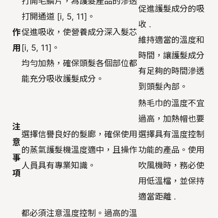
打開毛鱗片，為護髮產品的滲透
促進護髮成分的吸
打開通道 [i, 5, 11]。
收 .
作
促進吸收，使營養成分深入髮芯
維持適當的溫度和
用
[i, 5, 11]。
時間，讓護髮成分
均勻加熱，確保頭髮各個部位都
有足夠的時間滲透
能充分吸收護髮成分。
到頭髮內部。
熱毛巾的溫度不宜
過高，加熱帽也要
注
選擇信譽良好的髮廊，確保使用
選擇具有溫度控制
意
的蒸氣護髮機溫度適中，且操作
功能的產品。使用
事
人員具有專業知識。
吹風機時，務必使
項
用低溫檔，並保持
適當距離 .
都必須注意溫度控制。過高的溫