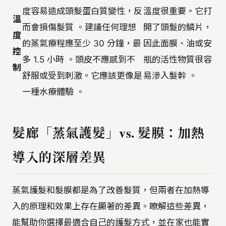
度容易造成頭髮蛋白質變性，反
溫度很重要。它打
溫
而會損傷髮質 。建議任何理想
開了頭髮的鱗片，
度
的蒸氣療程應至少 30 分鐘，最
因此面膜、油或安
控
多 1.5 小時 。頭皮不應感到不
瓶的活性物質很容
制
舒服或受到刺激。它應該更像是
易滲入髮幹 。
一種水療體驗 。
髮廊「蒸氣護髮」vs. 髮膜：加熱
導入的深層差異
蒸氣護髮和髮膜都是為了改善髮質，但兩者在加熱導
入的原理和效果上存在顯著的差異。瞭解這些差異，
能幫助你選擇最適合自己的護髮方式，並在家也能實