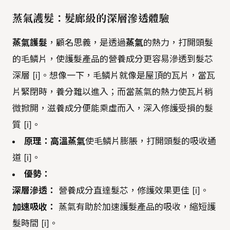
蒸氣護髮：髮廊級的深層滲透體驗
蒸氣護髮
，顧名思義，是透過
蒸氣
的熱力，打開頭髮
的毛鱗片，使護髮產品的營養成分更容易滲透到髮芯
深層 [i]。想像一下，毛鱗片就像是屋頂的瓦片，當瓦
片緊閉時，養分難以進入；而當蒸氣的熱力使瓦片稍
微掀開，滋養成分便能乘虛而入，深入修護受損的髮
質 [i]。
原理：
高溫蒸氣
使毛鱗片膨脹，打開頭髮的吸收通
道 [i]。
優勢：
深層滲透：
營養成分直達髮芯，修護效果更佳 [i]。
加速吸收：
蒸氣有助於加速護髮產品的吸收，縮短護
髮時間 [i]。