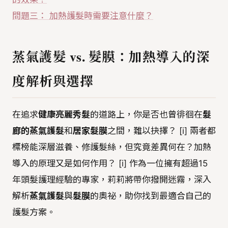
問題三： 加熱護髮時需要注意什麼？
蒸氣護髮 vs. 髮膜：加熱導入的深
度解析與選擇
在追求
健康亮麗秀髮
的道路上，你是否也曾徘徊在
髮
廊的蒸氣護髮
和
居家髮膜
之間，難以抉擇？ [i] 兩者都
標榜能深層滋養、修護髮絲，但究竟差異何在？加熱
導入的原理又是如何作用？ [i] 作為一位擁有超過15
年頭髮護理經驗的專家，莉莉將帶你撥開迷霧，深入
解析
蒸氣護髮
與
髮膜
的奧祕，助你找到最適合自己的
護髮方案。