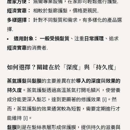
居家方便：
無需專業設備，在家即可輕鬆進行護髮.
經濟實惠：
相較於髮廊護髮，價格更親民.
多樣選擇：
針對不同髮質和需求，有多樣化的產品選
擇.
適用對象：
一般受損髮質
、注重
日常護理
、追求
經濟實惠
的消費者.
如何選擇？關鍵在於「深度」與「持久度」
蒸氣護髮
與
髮膜
的主要差異在於
導入的深度
與
效果的
持久度
。蒸氣護髮透過高溫蒸氣打開毛鱗片，使營養
成分能更深入髮芯，達到更顯著的修護效果 [i]。然
而，蒸氣護髮的效果通常較為短暫，需要定期進行才
能維持 [i]。
髮膜
則是在髮絲表層形成保護膜，提供持久的滋養與