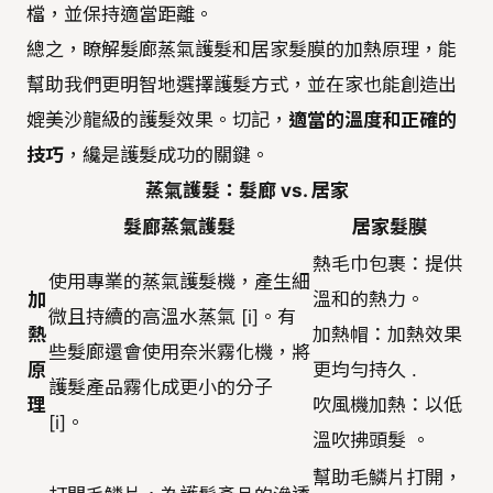
檔，並保持適當距離。
總之，瞭解髮廊蒸氣護髮和居家髮膜的加熱原理，能
幫助我們更明智地選擇護髮方式，並在家也能創造出
媲美沙龍級的護髮效果。切記，
適當的溫度和正確的
技巧
，纔是護髮成功的關鍵。
蒸氣護髮：髮廊 vs. 居家
髮廊蒸氣護髮
居家髮膜
熱毛巾包裹：提供
使用專業的蒸氣護髮機，產生細
加
溫和的熱力。
微且持續的高溫水蒸氣 [i]。有
熱
加熱帽：加熱效果
些髮廊還會使用奈米霧化機，將
原
更均勻持久 .
護髮產品霧化成更小的分子
理
吹風機加熱：以低
[i]。
溫吹拂頭髮 。
幫助毛鱗片打開，