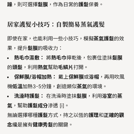
躁
，則可選擇
髮膜
，作為日常的
護髮
保養。
居家護髮小技巧：自製簡易蒸氣護髮
即使在家，也能利用一些小技巧，模擬
蒸氣護髮
的效
果，提升
髮膜
的吸收力：
熱毛巾濕敷：
將
熱毛巾
擰乾後，包裹住塗抹
髮膜
的
頭髮
，利用
熱氣
幫助
毛鱗片
打開。
保鮮膜/浴帽加熱：
戴上
保鮮膜
或
浴帽
，再用吹風
機
低溫
加熱3-5分鐘，創造類似
蒸氣
的環境。
洗澡時護髮：
在洗澡時塗抹
髮膜
，利用
浴室
的
蒸
氣
，幫助
護髮成分
滲透 [i]。
無論選擇哪種
護髮
方式，持之以恆的
護理
和
正確的觀
念
纔是擁有
健康秀髮
的關鍵。