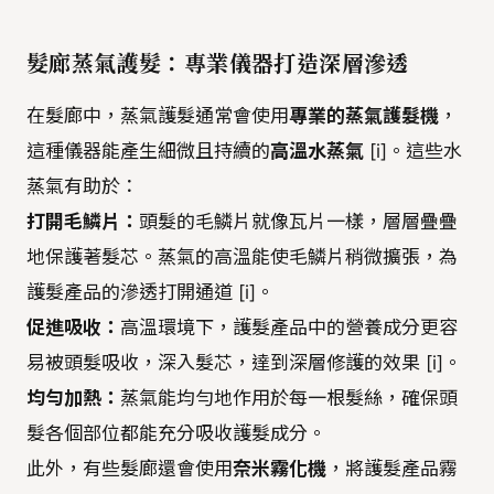
髮廊蒸氣護髮：專業儀器打造深層滲透
在髮廊中，蒸氣護髮通常會使用
專業的蒸氣護髮機
，
這種儀器能產生細微且持續的
高溫水蒸氣
[i]。這些水
蒸氣有助於：
打開毛鱗片：
頭髮的毛鱗片就像瓦片一樣，層層疊疊
地保護著髮芯。蒸氣的高溫能使毛鱗片稍微擴張，為
護髮產品的滲透打開通道 [i]。
促進吸收：
高溫環境下，護髮產品中的營養成分更容
易被頭髮吸收，深入髮芯，達到深層修護的效果 [i]。
均勻加熱：
蒸氣能均勻地作用於每一根髮絲，確保頭
髮各個部位都能充分吸收護髮成分。
此外，有些髮廊還會使用
奈米霧化機
，將護髮產品霧