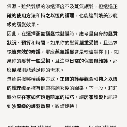
保濕。雖然髮膜的滲透深度不及蒸氣護髮，但透過
正
確的使用方法
和
持之以恆的護理
，也能達到媲美沙龍
級的護髮效果。
因此，在選擇
蒸氣護髮
或
髮膜
時，應考量自身的
髮質
狀況
、
預算
和
時間
。如果你的髮質
嚴重受損
，且追求
快速有效的修護
，那麼
蒸氣護髮
會是較佳選擇 [i]。如
果你的髮質
一般受損
，且注重
日常的保養與維護
，那
麼
髮膜
則能滿足你的需求。
無論選擇哪種護髮方式，
正確的護髮觀念
和
持之以恆
的護理
纔是擁有健康亮麗秀髮的關鍵。下一段，莉莉
將分享
在家如何透過簡單的技巧
，讓
居家護髮
也能達
到
沙龍級的護髮效果
，敬請期待！