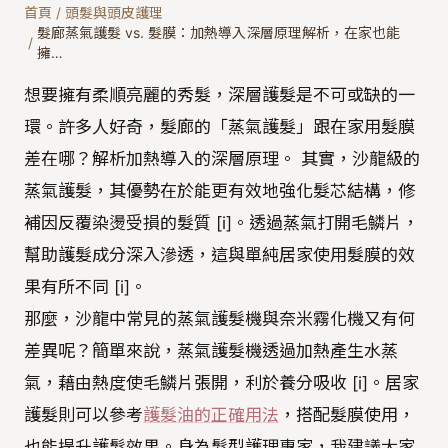
首頁
/
頭髮與頭皮護理
髮廊蒸氣護髮 vs. 髮膜：加熱導入深層原理解析，在家也能
/
擁…
想要擁有柔順亮麗的秀髮，深層護髮是不可或缺的一
環。許多人好奇，髮廊的「蒸氣護髮」跟在家用髮膜
差在哪？解析加熱導入的深層原理。 其實，沙龍級的
蒸氣護髮，其優勢在於能更有效地強化髮芯結構，修
補因反覆染燙受損的髮質 [i]。透過蒸氣打開毛鱗片，
幫助護髮成分深入滲透，這與單純居家使用髮膜的效
果有所不同 [i]。
那麼，沙龍中常見的蒸氣護髮機與奈米霧化機又有何
差異呢？簡單來說，蒸氣護髮機透過加熱產生水蒸
氣，藉由熱度使毛鱗片張開，利於養分吸收 [i]。居家
護髮則可以參考
護髮油的正確用法
，搭配髮膜使用，
也能提升護髮效果。身為髮型護理專家，我建議大家