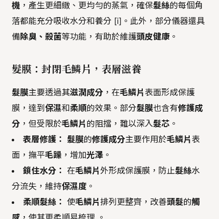
機
，產生更細緻、更均勻的蒸氣，確保
髮絲
的每個角
落都能充分吸收水分和養分 [i]。此外，部分儀器還具
備
除臭、殺菌
等功能，有助於維護
頭皮健康
。
髮膜：封閉毛鱗片，表層滋養
髮膜
主要透過其
滋潤成分
，在
毛鱗片
表面形成保護
膜，達到
保濕
和
柔順
的效果。部分
髮膜
也含有
修護成
分
，但受限於
毛鱗片
的阻擋，難以深入
髮芯
。
表層修護：
髮膜
的
修護成分
主要作用於
毛鱗片
表
面，撫平
毛躁
，增加
光澤
。
鎖住水分：
在
毛鱗片
外形成保護膜，防止
髮絲
水
分流失，維持
保濕度
。
柔順髮絲：
使
毛鱗片
排列更整齊，改善
頭髮
的
觸
感
，使其更柔順易梳理 。