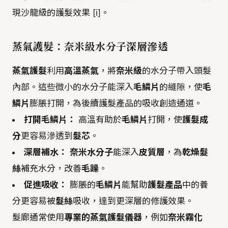
現沙龍級的護髮效果 [i]。
蒸氣護髮：奈米級水分子深層滲透
蒸氣護髮
利用
高溫蒸氣
，將
奈米級
的水分子帶入頭髮
內部。這些微小的水分子能深入
毛鱗片
的縫隙，使
毛
鱗片
膨脹打開，為後續護髮產品的吸收創造通道。
打開毛鱗片：
高溫有助於
毛鱗片
打開，使
護髮成
分
更容易滲透到
髮芯
。
深層補水：
奈米水分子
能深入
皮質層
，為
乾燥髮
絲
補充水分，改善
毛躁
。
促進吸收：
膨脹的
毛鱗片
能幫助
護髮產品
中的養
分更容易被
髮絲
吸收，達到更深層的修護效果。
髮廊通常使用
專業的蒸氣護髮儀器
，例如
奈米霧化