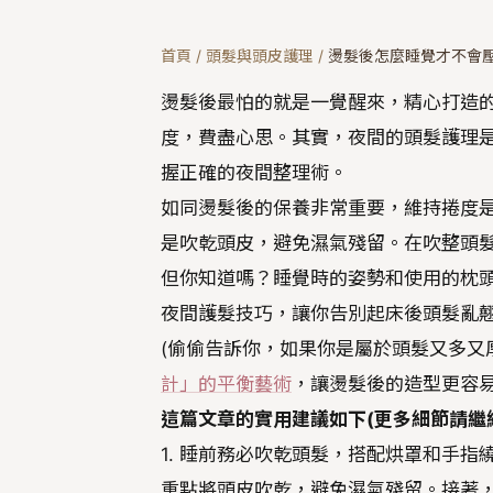
首頁
/
頭髮與頭皮護理
/
燙髮後怎麼睡覺才不會
燙髮後最怕的就是一覺醒來，精心打造
度，費盡心思。其實，夜間的頭髮護理
握正確的夜間整理術。
如同燙髮後的保養非常重要，維持捲度
是吹乾頭皮，避免濕氣殘留。在吹整頭
但你知道嗎？睡覺時的姿勢和使用的枕
夜間護髮技巧，讓你告別起床後頭髮亂
(偷偷告訴你，如果你是屬於頭髮又多又
計」的平衡藝術
，讓燙髮後的造型更容易
這篇文章的實用建議如下(更多細節請繼
1. 睡前務必吹乾頭髮，搭配烘罩和手
重點將頭皮吹乾，避免濕氣殘留。接著