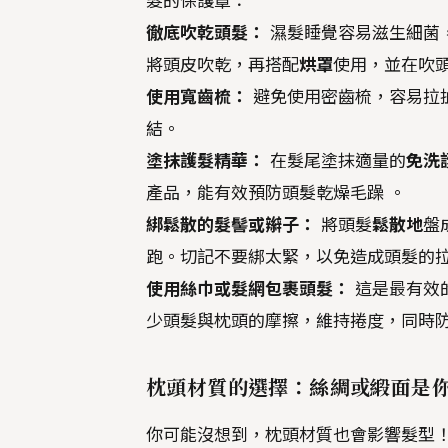
髮的保護罩：
徹底吹乾頭髮：
濕髮睡覺容易滋生細菌
將頭皮吹乾，再搭配
烘罩
使用，並在吹
使用寬齒梳：
避免使用密齒梳，容易拉
結。
塗抹護髮精華：
在髮尾塗抹適量的
免洗
產品，能有效預防頭髮乾燥毛躁 。
綁鬆散的髮髻或辮子：
將頭髮
鬆散地
盤
跑。切記不要綁太緊，以免造成頭髮的
使用絲巾或髮網包裹頭髮：
這是最有效
少頭髮與枕頭的摩擦，維持捲度，同時防
枕頭材質的選擇：絲綢或緞面是
你可能沒想到，枕頭材質也會影響髮型