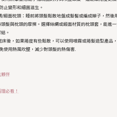
以防止變形和細菌滋生。
絲綢/緞面枕頭：睡前將頭髮鬆散地盤成髮髻或編成辮子，然後
時頭髮與枕頭的摩擦。選擇絲綢或緞面材質的枕頭套，能進一
打結。
上起床後，如果捲度有些鬆散，可以使用噴霧或捲髮造型產品
避免使用熱風吹整，減少對頭髮的熱傷害.
佳夥伴
護理必看！