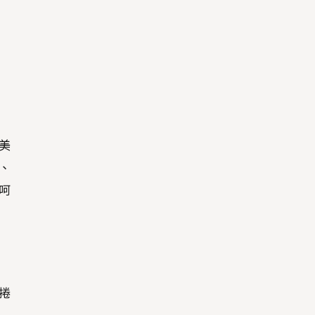
美
、
呵
捲