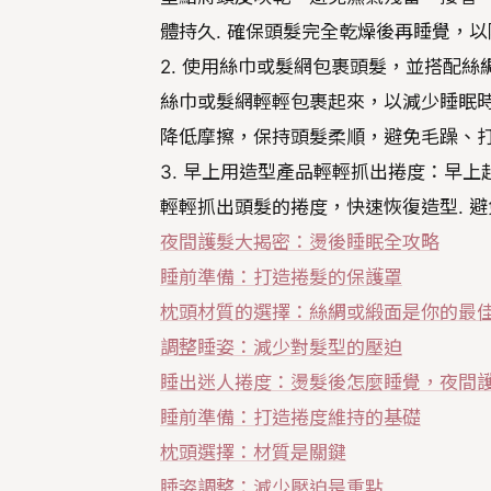
體持久. 確保頭髮完全乾燥後再睡覺，
2. 使用絲巾或髮網包裹頭髮，並搭配
絲巾或髮網輕輕包裹起來，以減少睡眠
降低摩擦，保持頭髮柔順，避免毛躁、
3. 早上用造型產品輕輕抓出捲度：早
輕輕抓出頭髮的捲度，快速恢復造型. 
夜間護髮大揭密：燙後睡眠全攻略
睡前準備：打造捲髮的保護罩
枕頭材質的選擇：絲綢或緞面是你的最
調整睡姿：減少對髮型的壓迫
睡出迷人捲度：燙髮後怎麼睡覺，夜間
睡前準備：打造捲度維持的基礎
枕頭選擇：材質是關鍵
睡姿調整：減少壓迫是重點