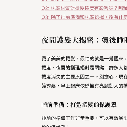
Q2: 枕頭材質對燙髮捲度有影響嗎？哪
Q3: 除了睡前準備和枕頭選擇，還有
夜間護髮大揭密：燙後睡
燙了美美的捲髮，最怕的就是一覺醒來
捲度，
夜間的護理
絕對是關鍵。許多人
捲度消失的主要原因之一。別擔心，現
護秀髮，早上起床依然擁有亮麗動人的
睡前準備：打造捲髮的保護罩
睡前的準備工作非常重要，可以有效減