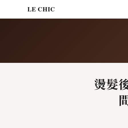
LE CHIC
燙髮