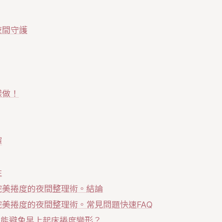
夜間守護
樣做！
擇
性
完美捲度的夜間整理術。結論
美捲度的夜間整理術。常見問題快速FAQ
才能避免早上起床捲度變形？