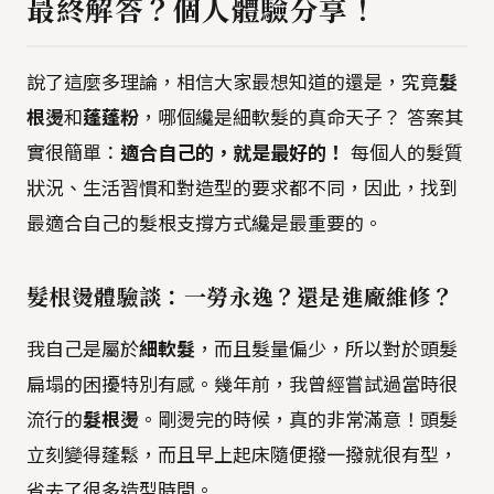
最終解答？個人體驗分享！
說了這麼多理論，相信大家最想知道的還是，究竟
髮
根燙
和
蓬蓬粉
，哪個纔是細軟髮的真命天子？ 答案其
實很簡單：
適合自己的，就是最好的！
每個人的髮質
狀況、生活習慣和對造型的要求都不同，因此，找到
最適合自己的髮根支撐方式纔是最重要的。
髮根燙體驗談：一勞永逸？還是進廠維修？
我自己是屬於
細軟髮
，而且髮量偏少，所以對於頭髮
扁塌的困擾特別有感。幾年前，我曾經嘗試過當時很
流行的
髮根燙
。剛燙完的時候，真的非常滿意！頭髮
立刻變得蓬鬆，而且早上起床隨便撥一撥就很有型，
省去了很多造型時間。