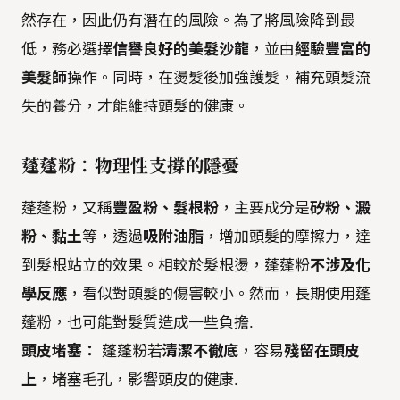
然存在，因此仍有潛在的風險。為了將風險降到最
低，務必選擇
信譽良好的美髮沙龍
，並由
經驗豐富的
美髮師
操作。同時，在燙髮後加強護髮，補充頭髮流
失的養分，才能維持頭髮的健康。
蓬蓬粉：物理性支撐的隱憂
蓬蓬粉，又稱
豐盈粉、髮根粉
，主要成分是
矽粉、澱
粉、黏土
等，透過
吸附油脂
，增加頭髮的摩擦力，達
到髮根站立的效果。相較於髮根燙，蓬蓬粉
不涉及化
學反應
，看似對頭髮的傷害較小。然而，長期使用蓬
蓬粉，也可能對髮質造成一些負擔.
頭皮堵塞：
蓬蓬粉若
清潔不徹底
，容易
殘留在頭皮
上
，堵塞毛孔，影響頭皮的健康.