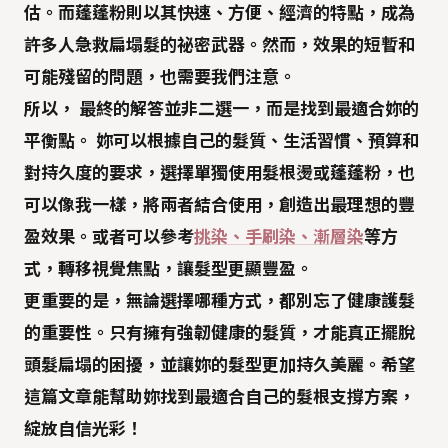
估。而
蓬蓬粉
則以其快速、方便、經濟的特點，成為
許多人急救扁塌髮的祕密武器。然而，效果的短暫和
可能殘留的問題，也需要我們注意。
所以，
最終的解答並非二選一，而是找到最適合妳的
平衡點。
妳可以根據自己的髮質、生活習慣、預算和
對持久度的要求，選擇單獨使用髮根燙或蓬蓬粉，也
可以像我一樣，將兩者結合使用，創造出最理想的豐
盈效果。或者可以參考
挑染、手刷染、漸層染
等方
式，轉移視覺焦點，讓髮型更顯豐盈。
更重要的是，無論選擇哪種方式，都別忘了
健康護髮
的重要性。只有擁有強韌健康的髮質，才能真正擺脫
頭髮扁塌的困擾，並讓妳的髮型更加持久美麗。希望
這篇文章能幫助妳找到最適合自己的髮根支撐方案，
綻放自信光彩！