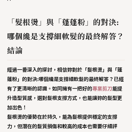
「髮根燙」與「蓬蓬粉」的對決:
哪個纔是支撐細軟髮的最終解答？
結論
經過一番深入的探討，相信妳對於
「髮根燙」與「蓬
蓬粉」的對決:哪個纔是支撐細軟髮的最終解答？
已經
有了更清晰的認識。如同擁有一把好的
專業剪刀
能提
升造型質感，選對髮根支撐方式，也能讓妳的髮型更
加出色！
髮根燙
的優勢在於持久，能為髮根提供穩定的支撐
力，但潛在的髮質損傷和較高的成本也需要仔細評