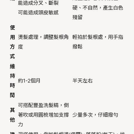
能造成分叉、斷裂
硬、不自然，產生白色
可能造成頭皮敏感
殘留
使
用
燙髮處理，調整髮根角
輕拍於髮根處，用手指
方
度
撥鬆
式
維
持
約1-2個月
半天左右
時
間
可搭配豐盈洗髮精，倒
其
著吹或用圓梳增加支撐
少量多次，仔細撥勻
他
力