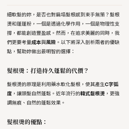
細軟髮的妳，是否也對扁塌髮根感到束手無策？髮根
燙和蓬蓬粉，一個是透過化學作用，一個是物理性支
撐，都能創造豐盈感。然而，在追求美麗的同時，我
們更要考量
成本
與
風險
。以下將深入剖析兩者的優缺
點，幫助妳做出最明智的選擇：
髮根燙：打造持久蓬鬆的代價？
髮根燙的原理是利用藥水軟化髮根，使其產生
C字弧
度
，讓頭髮自然蓬鬆。近年流行的
韓式髮根燙
，更強
調無痕、自然的蓬鬆效果。
髮根燙的優點：