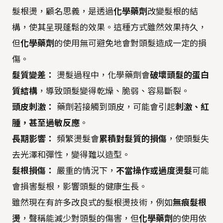
髮根燙，顧名思義，是透過
化學藥劑
改變髮根的結
構，使其呈現蓬鬆的效果。這種方式雖然效果持久，
但
化學藥劑
的使用無可避免地會對頭髮造成一定的損
傷。
髮質變差：
燙髮過程中，化學藥劑會
破壞頭髮的蛋白
質結構
，導致頭髮變得乾燥、脆弱、容易斷裂。
頭皮刺激：
藥劑若接觸到頭皮，可能會引起
刺激、紅
腫，甚至過敏反應
。
長期影響：
頻繁燙髮會
累積對髮質的損傷
，使頭髮失
去光澤和彈性，變得難以造型。
髮根損傷：
嚴重的情況下，
不當操作或過度燙髮
可能
會損害髮根，影響頭髮的健康生長。
雖然現在有許多改良式的髮根燙技術，例如
無痕髮根
燙
，聲稱能減少對頭髮的傷害，但
化學藥劑
的使用依