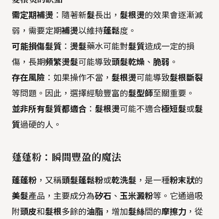
需定期補燙
：隨著新
髮
長出，
髮根燙
的效果會逐漸減
弱，需要定期
補燙
以維持
蓬鬆
度。
可能損傷髮質
：
燙髮
藥水可能對
髮質
造成一定的損
傷，長期
頻繁燙髮
可能導致
頭髮乾燥
、
脆弱
。
存在風險
：如果操作不當，
髮根燙
可能導致
髮根斷裂
等問題。因此，選擇經驗豐富的
髮型師
至關重要。
並非所有髮質都適合
：
髮根燙
可能不適合
極短髮
或
髮
質
過硬的人。
蓬蓬粉：瞬間豐盈的魔法
蓬蓬粉
，又稱
頭髮蓬鬆粉
或
乾洗髮
，是一種
粉末狀
的
美髮
產品，主要成分為
矽石
、
玉米澱粉
等。它通過吸
附
頭皮
和
髮根
多餘的
油脂
，增加
髮絲
間的
摩擦力
，從