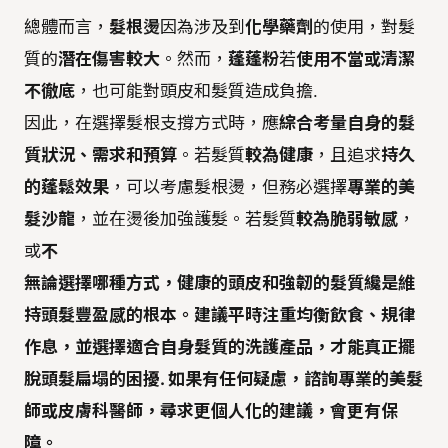
總體而言，
髮根燙
因為涉及到
化學藥劑
的使用，對髮
質的
潛在傷害較大
。然而，
蓬蓬粉
若
使用不當或清潔
不徹底
，也可能對頭皮和髮質造成負擔.
因此，在選擇髮根支撐方式時，應
綜合考量自身的髮
質狀況、需求和預算
。若髮質
較為健康
，且追求
持久
的蓬鬆效果
，可以考慮髮根燙，但務必選擇
專業的美
髮沙龍
，並在燙後加強護髮。若髮質
較為脆弱敏感
，
或
不
無論選擇哪種方式，
健康的頭皮和強韌的髮質
纔是維
持頭髮豐盈感的根本。建議平時注重
均衡飲食、規律
作息
，並選擇
適合自身髮質的洗護產品
，才能真正擺
脫頭髮扁塌的困擾. 如果有任何疑慮，諮詢專業的美髮
師或皮膚科醫師，尋求更個人化的建議，會更有保
障。