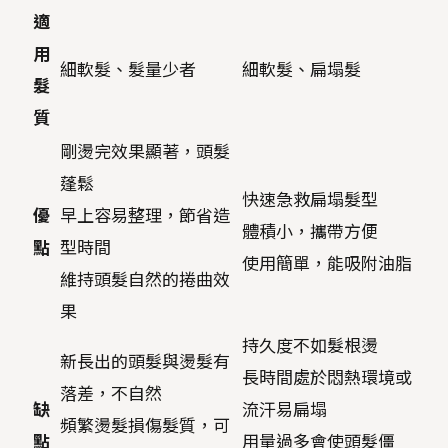
適
用
細軟髮、髮量少者
細軟髮、扁塌髮
髮
質
剛燙完效果顯著，頭髮
蓬鬆
快速急救扁塌髮型
優
早上容易整理，節省造
體積小，攜帶方便
點
型時間
使用簡單，能吸附油脂
維持頭髮自然的捲曲效
果
持久度不如髮根燙
新長出的頭髮與燙髮有
長時間處於悶熱環境或
落差，不自然
缺
流汗易扁塌
頻繁燙髮損傷髮質，可
點
用量過多會使頭髮僵