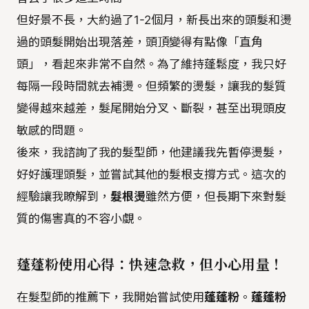
但好景不長，大約過了1-2個月，新長出來的頭髮和燙
過的頭髮開始出現落差，頭頂變得有點像「直角
頭」，看起來非常不自然。為了維持蓬鬆度，我只好
每隔一段時間就去補燙。但頻繁的燙髮，讓我的髮質
變得越來越差，髮尾開始分叉、斷裂，甚至出現頭皮
敏感的問題。
後來，我諮詢了我的髮型師，他建議我先暫停燙髮，
好好護理頭髮，並嘗試其他的髮根支撐方式。這次的
經驗讓我瞭解到，
髮根燙
雖然方便，但長期下來對髮
質的傷害真的不容小覷。
蓬蓬粉使用心得：快速急救，但小心用量！
在髮型師的推薦下，我開始嘗試使用
蓬蓬粉
。
蓬蓬粉