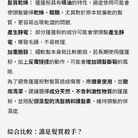
髮質乾燥：
蓬蓬粉具有
吸油
的特性，過度使用可能會
使頭髮變得
乾燥、粗糙
，尤其對於原本就偏乾的髮
質，更容易出現乾澀的問題.
產生靜電：
部分蓬蓬粉的成分可能會使頭髮
產生靜
電
，導致毛躁、不易梳理.
加重脆弱：
細軟髮本身就比較脆弱，若長期使用蓬蓬
粉，加上
反覆搓揉
的動作，可能會
增加頭髮斷裂
的風
險.
為了避免蓬蓬粉對髮質造成傷害，應
適量使用
，並
徹
底清潔
。建議選擇
成分天然、不含刺激性物質
的蓬蓬
粉，並搭配
保濕型的洗髮精和護髮素
，維持頭髮的保
濕度.
綜合比較：誰是髮質殺手？