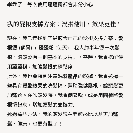
學乖了，每次使用
蓬蓬粉
都會非常小心。
我的髮根支撐方案：混搭使用，效果更佳！
現在，我已經找到了最適合自己的髮根支撐方案：
髮
根燙
(偶爾) +
蓬蓬粉
(每天)。我大約半年燙一次
髮
根
，讓頭髮有一個基本的支撐力。平時，我會搭配使
用
蓬蓬粉
，加強
髮根
的蓬鬆度。
此外，我也會特別注意
洗髮產品
的選擇。我會選擇一
些具有
豐盈效果
的洗髮精，幫助強健
髮根
，讓頭髮更
加蓬鬆。在吹頭髮時，我會
倒著吹
，或是用
圓梳
將
髮
根
撐起來，增加頭髮的
支撐力
.
透過這些方法，我的頭髮現在看起來比以前更加蓬
鬆、健康，也更有型了！