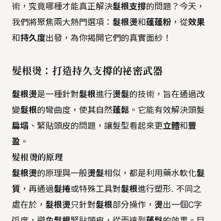
術，究竟哪種才能真正解決
髮根支撐
的問題？今天，
我們將聚焦兩大熱門選項：
髮根燙
和
蓬蓬粉
，從
效果
和
持久度
出發，為你揭開它們的真實面紗！
髮根燙：打造持久支撐的祕密武器
髮根燙
是一種針對
髮根
進行
燙髮
的技術，旨在通過改
變
髮根
的彎曲度，使其自然
蓬鬆
。它能有效解決頭髮
扁塌
、緊貼頭皮的問題，讓髮型看起來更
立體
和
豐
盈
。
髮根燙的原理
髮根燙
的原理與一般
燙髮
相似，都是利用藥水軟化
髮
質
，再通過
髮捲
或特殊工具對
髮根
進行塑形. 不同之
處在於，
髮根燙
只針對
髮根
部分操作，
燙
出一個C字
弧度，避免
髮根
緊貼頭皮，從而達到
蓬鬆
的效果。目