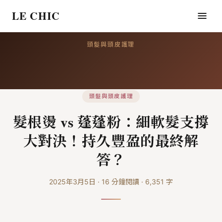
LE CHIC
頭髮與頭皮護理
頭髮與頭皮護理
髮根燙 vs 蓬蓬粉：細軟髮支撐
大對決！持久豐盈的最終解
答？
2025年3月5日
·
16
分鐘閱讀
·
6,351
字