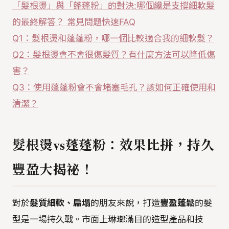
「髮根燙」與「蓬蓬粉」的對決:哪個纔是支撐細軟髮
的最終解答？ 常見問題快速FAQ
Q1：髮根燙和蓬蓬粉，哪一個比較適合我的細軟髮？
Q2：髮根燙會不會很傷髮質？有什麼方法可以降低傷
害？
Q3：使用蓬蓬粉會不會堵塞毛孔？該如何正確使用和
清潔？
髮根燙vs蓬蓬粉：效果比拼，持久
豐盈大揭祕！
對於
髮質細軟、扁塌
的朋友來說，打造
豐盈蓬鬆
的髮
型是一場持久戰。市面上琳瑯滿目的造型產品和技