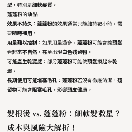
型
，特別是
細軟髮質
。
蓬蓬粉的缺點
效果不持久
：
蓬蓬粉
的效果通常只能維持數小時，需
要
隨時補用
。
用量難以控制
：如果用量過多，
蓬蓬粉
可能會讓
頭髮
看起來
不自然
，甚至出現
白色殘留物
。
可能產生乾澀感
：部分
蓬蓬粉
可能使
頭髮
摸起來
乾
澀
。
長期使用可能堵塞毛孔
：
蓬蓬粉
若沒有徹底清潔，
殘
留物
可能會
阻塞毛孔
，影響
頭皮健康
。
髮根燙 vs. 蓬蓬粉：細軟髮救星？
成本與風險大解析！