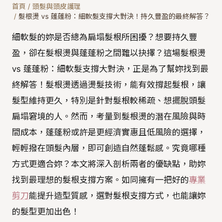
首頁
/
頭髮與頭皮護理
/
髮根燙 vs 蓬蓬粉：細軟髮支撐大對決！持久豐盈的最終解答？
細軟髮的妳是否總為扁塌髮根所困擾？想要持久豐
盈，卻在髮根燙與蓬蓬粉之間難以抉擇？這場髮根燙
vs 蓬蓬粉：細軟髮支撐大對決，正是為了幫妳找到最
終解答！髮根燙透過燙髮技術，能有效撐起髮根，讓
髮型維持更久，特別是針對髮根較稀疏、想擺脫頭髮
扁塌窘境的人。然而，考量到髮根燙的潛在風險與時
間成本，蓬蓬粉或許是更經濟實惠且低風險的選擇，
輕輕撥在頭髮內層，即可創造自然蓬鬆感。究竟哪種
方式更適合妳？本文將深入剖析兩者的優缺點，助妳
找到最理想的髮根支撐方案。如同擁有一把好的
專業
剪刀
能提升造型質感，選對髮根支撐方式，也能讓妳
的髮型更加出色！