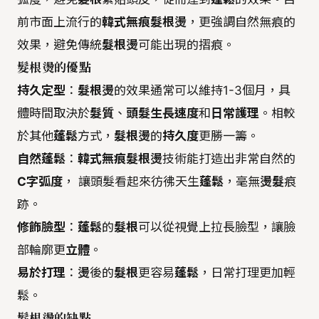
前市面上流行的
韓式無痕髮根燙
，更強調自然無痕的
效果，避免傳統
髮根燙
可能出現的摺痕。
髮根燙的優點
持久定型
：
髮根燙
的效果通常可以維持1-3個月，具
體時間取決於
髮質
、
頭髮生長速度
和
日常護理
。相較
於其他
蓬鬆
方式，
髮根燙
的
持久度
更勝一籌。
自然蓬鬆
：
韓式無痕髮根燙
技術能打造出非常自然的
C字弧度
， 讓頭髮看起來彷彿天生
蓬鬆
，毫無
燙髮
痕
跡。
修飾臉型
：
蓬鬆
的
髮根
可以從視覺上拉長臉型，讓臉
部輪廓更
立體
。
易於打理
：
燙
後的
髮根
更容易
蓬鬆
，日常打理更加輕
鬆。
髮根燙的缺點