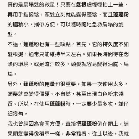
真的是扁塌髮的救星！只要在
髮根
處輕輕拍上一些，
再用手指撥鬆，頭髮立刻就能變得蓬鬆。而且
蓬蓬粉
的體積小，攜帶方便，可以隨時隨地急救扁塌的髮
型。
不過，
蓬蓬粉
也有一些缺點。首先，它的
持久度
不如
髮根燙
，通常只能維持半天左右。如果長時間待在悶
熱的環境，或是流汗較多，頭髮就容易變得油膩、扁
塌。
另外，
蓬蓬粉
的
用量
也很重要。如果一次使用太多，
頭髮就會變得僵硬、不自然，甚至出現白色粉末殘
留。所以，在使用
蓬蓬粉
時，一定要少量多次，並仔
細撥勻。
我也曾經因為貪圖方便，直接把
蓬蓬粉
倒在頭上，結
果頭髮變得像稻草一樣，非常難看。從此以後，我就