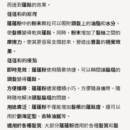
而達到
蓬鬆
的效果。
蓬蓬粉的原理
蓬蓬粉
中的
粉末
顆粒可以吸附
頭髮
上的
油脂
和
水分
，
使
髮根
變得乾爽
蓬鬆
。同時，
粉末
增加了
髮絲
之間的
摩擦力
，使其更容易支撐起來，營造出
豐盈
的
視覺效
果
。
蓬蓬粉的優點
即時見效
：
蓬蓬粉
使用簡單快捷，可以瞬間讓
扁塌
的
頭髮
變得
蓬鬆
。
方便攜帶
：
蓬蓬粉
通常體積小巧，方便隨身攜帶，隨
時隨地解決
頭髮扁塌
的問題。
用途廣泛
：
蓬蓬粉
不僅能增加
髮根
的
蓬鬆度
，還可以
用於
劉海定型
、
去除油膩
等。
適用於各種髮質
: 大部分
蓬蓬粉
適用於各種
髮質
和
髮