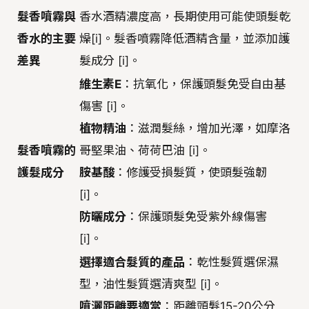
髮香噴霧與
香水酒精濃度高，長期使用可能使頭髮乾
香水的主要
燥[i]。髮香噴霧降低酒精含量，並添加護
差異
髮成分 [i]。
維生素E
：抗氧化，保護頭髮免受自由基
傷害 [i]。
植物精油
：滋潤髮絲，增加光澤，如摩洛
髮香噴霧的
哥堅果油、荷荷巴油 [i]。
護髮成分
胺基酸
：修護受損髮質，使頭髮強韌
[i]。
防曬成分
：保護頭髮免受紫外線傷害
[i]。
選擇適合髮質的產品
：乾性髮質選保濕
型，油性髮質選清爽型 [i]。
噴灑距離要適當
：距離頭髮15-20公分