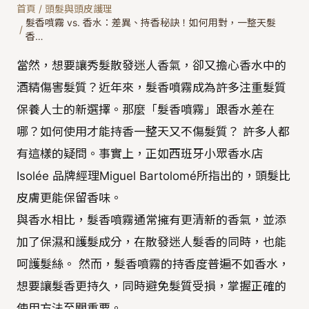
首頁
/
頭髮與頭皮護理
髮香噴霧 vs. 香水：差異、持香秘訣！如何用對，一整天髮
/
香…
當然，想要讓秀髮散發迷人香氣，卻又擔心香水中的
酒精傷害髮質？近年來，髮香噴霧成為許多注重髮質
保養人士的新選擇。那麼「髮香噴霧」跟香水差在
哪？如何使用才能持香一整天又不傷髮質？ 許多人都
有這樣的疑問。事實上，正如西班牙小眾香水店
Isolée 品牌經理Miguel Bartolomé所指出的，頭髮比
皮膚更能保留香味。
與香水相比，髮香噴霧通常擁有更清新的香氣，並添
加了保濕和護髮成分，在散發迷人髮香的同時，也能
呵護髮絲。 然而，髮香噴霧的持香度普遍不如香水，
想要讓髮香更持久，同時避免髮質受損，掌握正確的
使用方法至關重要。