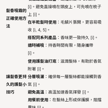
[i]。避免直接噴在頭皮上，可先噴在梳子
髮香噴霧的
上 [i]。
正確使用方
在半乾髮時使用
：毛鱗片張開，更容易吸
法
收 [i, 4, 5]。
搭配同系列產品
：香味更一致持久 [i]。
適時補噴
：持香時間有限，隨身攜帶
[i]。
使用護髮油打底
：滋潤髮絲，有助於香氣
附著 [i]。
讓髮香更持
分層噴灑
：確保每一層髮絲都能接觸到香
久的護髮小
氣 [i]。
技巧
避免高溫
：高溫加速香氣揮發 [i]。
用餐前使用
：在髮絲上形成保護膜，阻擋
異味 [i]。