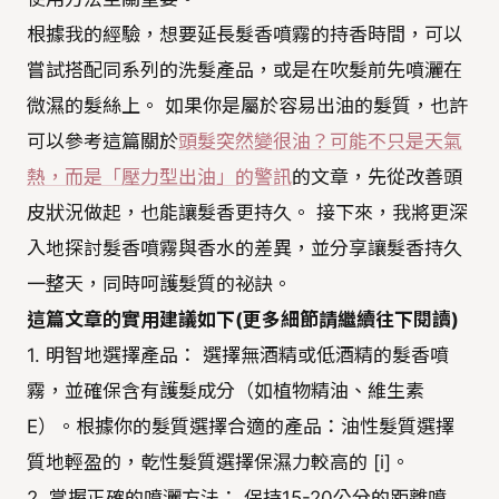
根據我的經驗，想要延長髮香噴霧的持香時間，可以
嘗試搭配同系列的洗髮產品，或是在吹髮前先噴灑在
微濕的髮絲上。 如果你是屬於容易出油的髮質，也許
可以參考這篇關於
頭髮突然變很油？可能不只是天氣
熱，而是「壓力型出油」的警訊
的文章，先從改善頭
皮狀況做起，也能讓髮香更持久。 接下來，我將更深
入地探討髮香噴霧與香水的差異，並分享讓髮香持久
一整天，同時呵護髮質的祕訣。
這篇文章的實用建議如下(更多細節請繼續往下閱讀)
1. 明智地選擇產品： 選擇無酒精或低酒精的髮香噴
霧，並確保含有護髮成分（如植物精油、維生素
E）。根據你的髮質選擇合適的產品：油性髮質選擇
質地輕盈的，乾性髮質選擇保濕力較高的 [i]。
2. 掌握正確的噴灑方法： 保持15-20公分的距離噴