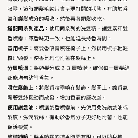
噴霧，這時頭髮毛鱗片會呈現打開的狀態，有助於香
氣和護髮成分的吸收，然後再將頭髮吹乾。
搭配同系列產品：
使用同系列的洗髮精、護髮素和髮
香噴霧，讓香味更一致，也能延長持香時間。
善用梳子：
將髮香噴霧噴在梳子上，然後用梳子輕輕
梳理頭髮，使香氣均勻附著在髮絲上。
分層噴灑：
將頭髮分成 2-3 層噴灑，確保每一層髮絲
都能均勻沾附香氣。
噴在髮飾上：
將髮香噴霧噴在髮飾、髮圈上，讓香氣
隨著髮絲擺動而散發，增加香氣的層次感。
使用護髮油：
噴灑髮香噴霧前，先使用免洗護髮油或
髮膜，滋潤髮絲，有助於香氣分子更好地附著，也能
保護髮質。
適時補噴：
髮香噴霧的持香時間有限，可以隨身攜