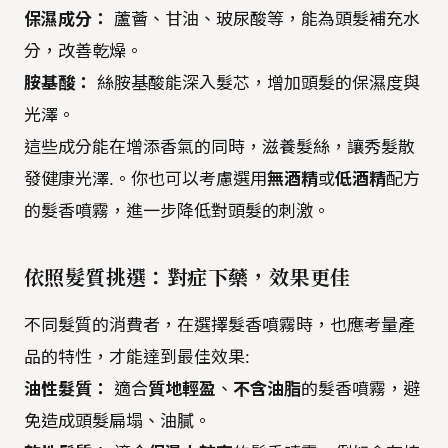
保濕成分：
蘆薈、甘油、玻尿酸等，能為頭髮補充水
分，改善乾燥。
胺基酸：
絲胺基酸能深入髮芯，增加頭髮的保濕度與
光澤。
這些成分能在增添香氣的同時，滋養髮絲，讓秀髮散
發健康光澤.。你也可以考慮選用
無酒精
或
低酒精
配方
的髮香噴霧，進一步降低對頭髮的刺激。
依照髮質挑選：對症下藥，效果更佳
不同髮質的消費者，在選擇髮香噴霧時，也應考量產
品的特性，才能達到最佳效果:
油性髮質：
適合
質地輕盈
、
不含油脂
的髮香噴霧，避
免造成頭髮扁塌、油膩。