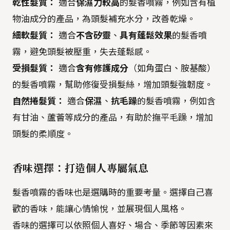
乾性髮質：
適合
保濕力較高
的髮香噴霧，例如含有植
物油成分的產品，為頭髮補充水分，改善乾燥。
細軟髮質：
適合
不含矽靈
、
具有蓬鬆效果
的髮香噴
霧，避免頭髮被壓重，失去蓬鬆感。
受損髮質：
適合
含有修護成分
（如角蛋白、胺基酸）
的髮香噴霧，幫助修復受損髮絲，增加頭髮強韌度。
自然捲髮質：
適合
保濕
、
抗毛躁
的髮香噴霧，例如含
有甘油、蘆薈等成分的產品，有助於撫平毛躁，增加
頭髮的柔順度。
香味選擇：打造個人專屬氣息
髮香噴霧的香味也是選購時的重要考量。選擇自己喜
歡的香味，能讓心情愉悅，並展現個人風格。
香味的選擇可以依照個人喜好、場合、季節等因素來