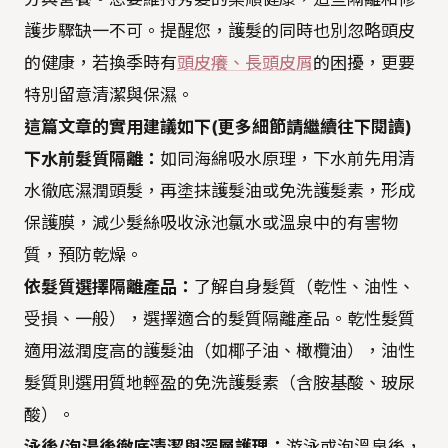
護步驟缺一不可。提醒您，護髮的同時也別忽略頭皮
的健康，若換季時有
頭皮癢、長頭皮屑
的困擾，更要
特別留意清潔與保濕。
這篇文章的實用建議如下(更多細節請繼續往下閱讀)
下水前髮質隔離：
如同海綿吸水原理，下水前先用清
水徹底濕潤頭髮，再塗抹護髮油或免洗護髮素，形成
保護膜，減少髮絲吸收泳池氯水或溫泉中的有害物
質，預防乾燥。
依髮質選擇隔離產品：
了解自身髮質（乾性、油性、
受損、一般），選擇適合的髮質隔離產品。乾性髮質
適用滋潤度高的護髮油（如椰子油、橄欖油），油性
髮質則選用質地輕盈的免洗護髮素（含胺基酸、玻尿
酸）。
泳後/泡湯後徹底清潔與深層護理：
游泳或泡溫泉後，