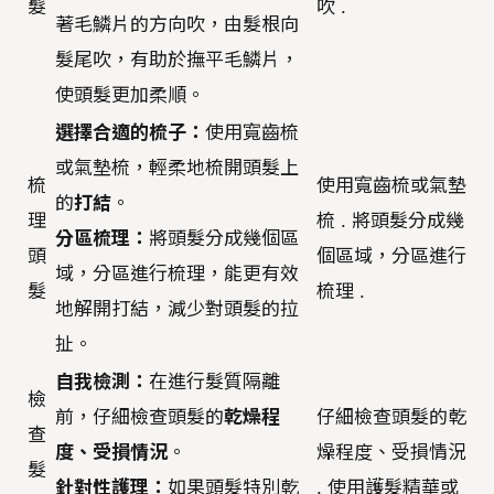
髮
吹 .
著毛鱗片的方向吹，由髮根向
髮尾吹，有助於撫平毛鱗片，
使頭髮更加柔順。
選擇合適的梳子：
使用寬齒梳
或氣墊梳，輕柔地梳開頭髮上
梳
使用寬齒梳或氣墊
的
打結
。
理
梳 . 將頭髮分成幾
分區梳理：
將頭髮分成幾個區
頭
個區域，分區進行
域，分區進行梳理，能更有效
髮
梳理 .
地解開打結，減少對頭髮的拉
扯。
自我檢測：
在進行髮質隔離
檢
前，仔細檢查頭髮的
乾燥程
仔細檢查頭髮的乾
查
度、受損情況
。
燥程度、受損情況
髮
針對性護理：
如果頭髮特別乾
. 使用護髮精華或