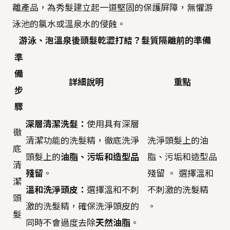
離產品，為秀髮建立起一道堅固的保護屏障，無懼游
泳池的氯水或溫泉水的侵蝕。
游泳、泡溫泉後頭髮乾澀打結？髮質隔離前的準備
準
備
詳細說明
重點
步
驟
深層清潔洗髮：
使用具有深層
徹
清潔功能的洗髮精，徹底洗淨
洗淨頭髮上的油
底
頭髮上的
油脂、污垢和造型品
脂、污垢和造型品
清
殘留
。
殘留 。 選擇溫和
潔
溫和洗淨頭皮：
選擇溫和不刺
不刺激的洗髮精
頭
激的洗髮精，確保洗淨頭皮的
。
髮
同時不會過度去除
天然油脂
。