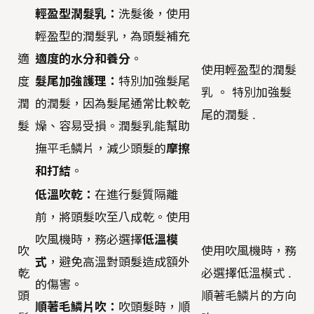
輕盈型潤髮乳：
洗髮後，使用
輕盈型的潤髮乳，為頭髮補充
適
適度的水分和養分
。
使用輕盈型的潤髮
度
髮尾加強護理：
特別加強髮尾
乳 。 特別加強髮
潤
的潤髮，因為髮尾通常比較乾
尾的潤髮 .
髮
燥、容易受損。潤髮乳能幫助
撫平毛鱗片，減少頭髮的
摩擦
和打結
。
低溫吹乾：
在進行髮質隔離
前，將頭髮吹至八成乾。使用
吹風機時，務必選擇
低溫模
吹
使用吹風機時，務
式
，避免高溫對頭髮造成額外
乾
必選擇低溫模式 .
的傷害。
頭
順著毛鱗片的方向
順著毛鱗片吹：
吹頭髮時，順