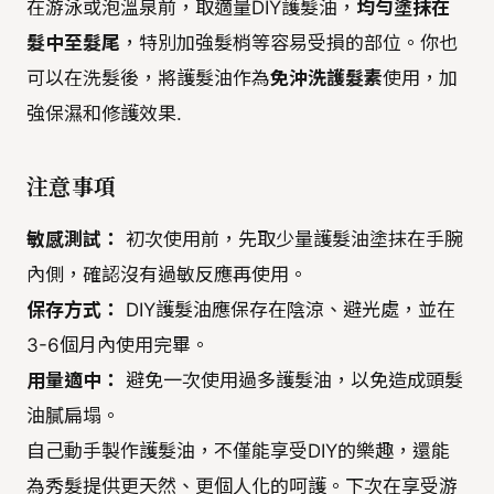
在游泳或泡溫泉前，取適量DIY護髮油，
均勻塗抹在
髮中至髮尾
，特別加強髮梢等容易受損的部位。你也
可以在洗髮後，將護髮油作為
免沖洗護髮素
使用，加
強保濕和修護效果.
注意事項
敏感測試：
初次使用前，先取少量護髮油塗抹在手腕
內側，確認沒有過敏反應再使用。
保存方式：
DIY護髮油應保存在陰涼、避光處，並在
3-6個月內使用完畢。
用量適中：
避免一次使用過多護髮油，以免造成頭髮
油膩扁塌。
自己動手製作護髮油，不僅能享受DIY的樂趣，還能
為秀髮提供更天然、更個人化的呵護。下次在享受游