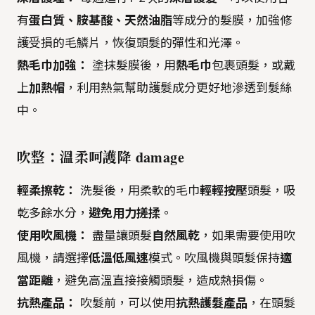
有
蛋白質、胺基酸、天然油脂
等成分的髮膜，加強修
護受損的毛鱗片，恢復頭髮的彈性和光澤。
熱毛巾加強：
塗抹髮膜後，用
熱毛巾
包裹頭髮，或戴
上
加熱帽
，利用熱氣幫助護髮成分更好地滲透到髮絲
中。
吹整：溫柔呵護降 damage
輕柔擦乾：
洗髮後，用柔軟的毛巾
輕輕按壓
頭髮，吸
乾多餘水分，
避免用力搓揉
。
使用吹風機：
盡量讓頭髮
自然風乾
，如果需要使用吹
風機，請選擇
低溫低風速
模式。吹風機與頭髮保持
適
當距離
，避免高溫直接接觸頭髮，造成熱損傷。
抗熱產品：
吹髮前，可以使用
抗熱護髮產品
，在頭髮