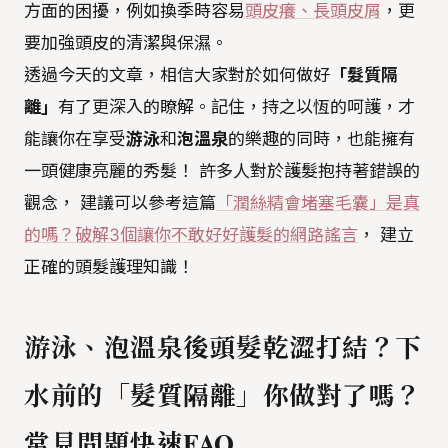
方面的困擾，例如換季時容易
頭皮癢、長頭皮屑
，更
要加強頭皮的清潔與保濕。
透過今天的文章，相信大家對於如何做好
「髮質隔
離」
有了更深入的瞭解。記住，持之以恆的呵護，才
能讓你在享受
游泳
和
泡溫泉
的樂趣的同時，也能擁有
一頭健康亮麗的秀髮！ 許多人對於護髮抱持著錯誤的
觀念， 建議可以參考這篇
「潤絲精會堵塞毛囊」是真
的嗎？破解3個讓你不敢好好護髮的網路謠言
， 建立
正確的頭髮護理知識！
游泳、泡溫泉後頭髮乾澀打結？下
水前的「髮質隔離」你做對了嗎？
常見問題快速FAQ