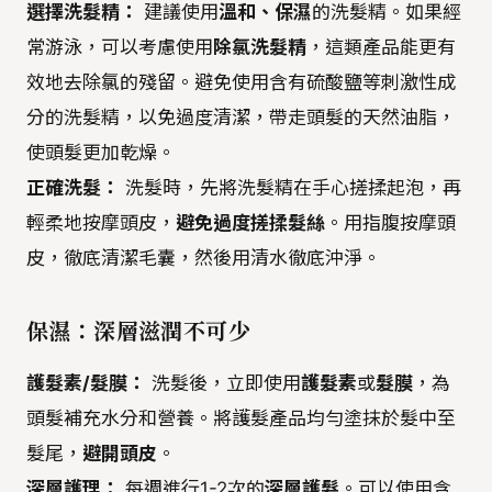
選擇洗髮精：
建議使用
溫和、保濕
的洗髮精。如果經
常游泳，可以考慮使用
除氯洗髮精
，這類產品能更有
效地去除氯的殘留。避免使用含有硫酸鹽等刺激性成
分的洗髮精，以免過度清潔，帶走頭髮的天然油脂，
使頭髮更加乾燥。
正確洗髮：
洗髮時，先將洗髮精在手心搓揉起泡，再
輕柔地按摩頭皮，
避免過度搓揉髮絲
。用指腹按摩頭
皮，徹底清潔毛囊，然後用清水徹底沖淨。
保濕：深層滋潤不可少
護髮素/髮膜：
洗髮後，立即使用
護髮素
或
髮膜
，為
頭髮補充水分和營養。將護髮產品均勻塗抹於髮中至
髮尾，
避開頭皮
。
深層護理：
每週進行1-2次的
深層護髮
。可以使用含