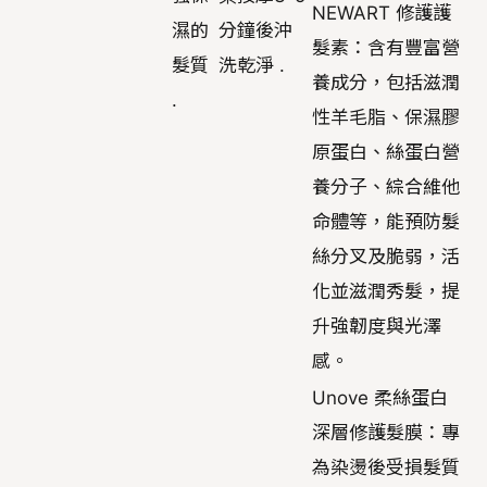
NEWART 修護護
濕的
分鐘後沖
髮素：含有豐富營
髮質
洗乾淨 .
養成分，包括滋潤
.
性羊毛脂、保濕膠
原蛋白、絲蛋白營
養分子、綜合維他
命體等，能預防髮
絲分叉及脆弱，活
化並滋潤秀髮，提
升強韌度與光澤
感。
Unove 柔絲蛋白
深層修護髮膜：專
為染燙後受損髮質