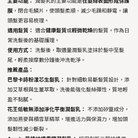
主要功能：
潤髮乳的主要功能是
在髮絲表面形成保護
膜
，閉合毛鱗片，使頭髮柔順、減少毛躁和靜電，讓
頭髮更容易梳理。
適用髮質：
適合
健康髮質
或
輕微乾燥
的髮質，作為日
常洗髮後的基礎護理。
使用方式：
洗髮後，取適量潤髮乳塗抹於髮中至髮
尾，輕柔按摩數分鐘後沖洗乾淨。
推薦產品：
巴黎卡詩粉漾芯生髮乳：
針對細軟易斷髮質設計，添
加艾草根與生薑萃取，洗後能強化髮絲彈性，質地輕
盈不黏膩。
花王低敏無添加淨化平衡潤髮乳：
不添加矽靈成分，
添加燕麥與積雪草精萃，增進活力與保濕力，增加頭
髮韌性減少斷裂。