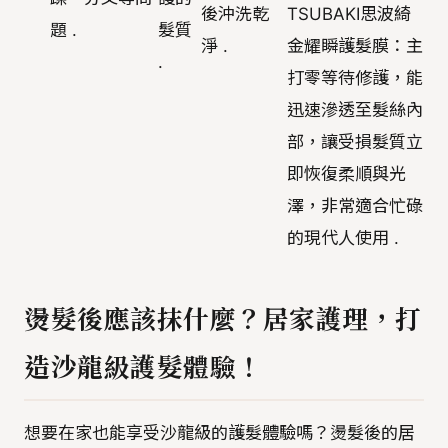
後沖洗乾
TSUBAKI思波綺
題 .
髮質
淨 .
金耀瞬護髮膜：主
.
打零等待修護，能
迅速滲透至髮絲內
部，讓受損髮質立
即恢復柔順與光
澤，非常適合忙碌
的現代人使用 .
燙髮後應該抹什麼？居家護理，打
造沙龍級護髮體驗！
想要在家也能享受沙龍級的護髮體驗嗎？燙髮後的居