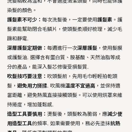
洗髮精較為溫和，不會過度清潔頭髮，同時也能保護
染髮的顏色。
護髮素不可少：
每次洗髮後，一定要使用
護髮素
。護
髮素能幫助閉合毛鱗片，使頭髮柔順好梳理，減少毛
躁和靜電.
深層護髮定期做：
每週進行一次
深層護髮
，使用髮膜
或護髮油. 選擇含有蛋白質、胺基酸、天然油脂等成
分的產品，能深入髮芯修復受損髮質.
吹髮技巧要注意：
吹頭髮前，先用毛巾輕輕拍乾頭
髮，
避免用力搓揉
. 吹風機
溫度不宜過高
，並保持適
當距離，避免熱風直接接觸頭髮。可以使用烘罩來維
持捲度，增加蓬鬆感.
造型工具要慎用：
燙髮後，頭髮較為脆弱，應
減少使
用造型工具
的頻率. 如果需要使用，務必先塗抹
抗熱