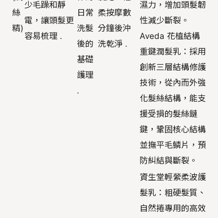
少毛躁和靜
濕力，增加頭髮韌
絲
日常
柔按摩數
電，讓頭髮更
性減少斷裂。
精)
洗髮
分鐘後沖
容易梳理 .
Aveda 花植結構
後的
洗乾淨 .
重鍵潤髮乳：採用
基礎
創新三層結構修護
護理
技術，從內而外強
.
化髮絲結構，能支
援受損的髮絲鏈
鍵，鞏固核心結構
並撫平毛鱗片，預
防糾結與斷裂。
資生堂輕縈柔波護
髮乳：粗硬髮質、
自然捲專用的高效