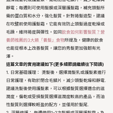
靜電；每週則可使用髮膜或深層護髮霜，補充頭髮所
需的蛋白質和水分，強化髮質。針對捲髮造型，建議
在吹整前使用護髮霜，它能有效防止頭髮過度乾燥或
毛躁，維持捲度與彈性。如同
飲食如何影響髮質？營
養師推薦的3大類「養髮」食物
所提及，健康的飲食
也能從根本上改善髮質，讓您的秀髮更加強韌有光
澤。
這篇文章的實用建議如下(更多細節請繼續往下閱讀)
1. 日常基礎護理： 燙髮後，選擇潤髮乳或護髮素進行
日常護理，有助於閉合毛鱗片，減少頭髮乾燥和靜電.
建議洗髮後使用護髮素，可以根據髮質選擇適合的滋
潤度，偏乾或受損髮質選擇滋潤度較高的產品，而油
性髮質則選擇較輕盈的配方，並僅用於髮尾.
2. 深層修護： 每週使用1-2次髮膜或深層護髮霜，為