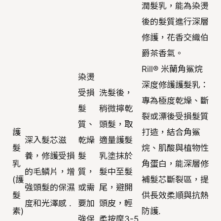
潤髮乳，能為染燙
後的髮質進行深層
修護，花香交織伯
爵茶香氣。
Rill® 米蘭角鯊烷
染燙
深度修護護髮乳：
受損
洗髮後，
專為極度乾燥、斷
髮
稍微擰乾
裂或漂後受損髮質
質、
頭髮，取
護
打造，結合角鯊
深入髮芯滋
乾燥
適量護髮
髮
烷、肌酸與植物性
養，修護受損
髮
乳塗抹於
乳
角蛋白，能深層修
的毛鱗片，增
質，
髮中至髮
(護
補髮芯斷裂區，提
強頭髮的保濕
或需
尾，避開
髮
供長效柔順與抗熱
度和光澤感 .
要加
頭皮，輕
素)
防護.
強保
柔按摩3-5