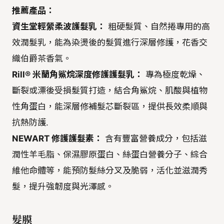
推薦產品：
資生堂輕縈柔波護髮乳：
粗硬髮質、自然捲專用的高
效潤髮乳，能為染燙後的髮質進行深層修護，花香交
織伯爵茶香氣。
Rill® 米蘭角鯊烷深度修護護髮乳：
專為極度乾燥、
斷裂或漂後受損髮質打造，結合角鯊烷、肌酸與植物
性角蛋白，能深層修補髮芯斷裂區，提供長效柔順與
抗熱防護.
NEWART 修護護髮素：
含有豐富營養成分，包括滋
潤性羊毛脂、保濕膠原蛋白、絲蛋白營養分子、綜合
維他命體等，能預防髮絲分叉及脆弱，活化並滋潤秀
髮，提升強韌度與光澤感。
髮膜