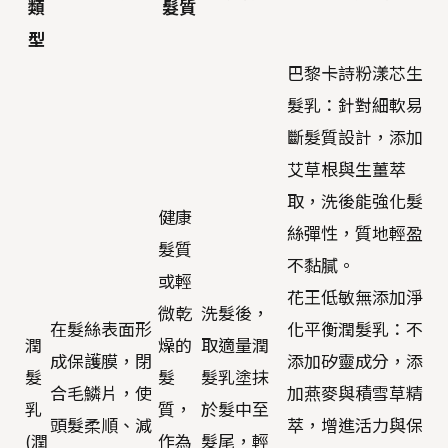
類
髮質
型
巴黎卡詩粉漾芯生
髮乳：針對細軟易
斷髮質設計，添加
艾草根與生薑萃
取，洗後能強化髮
健康
絲彈性，質地輕盈
髮質
不黏膩。
或輕
花王低敏無添加淨
微乾
洗髮後，
在髮絲表面形
化平衡潤髮乳：不
潤
燥的
取適量潤
成保護膜，閉
添加矽靈成分，添
髮
髮
髮乳塗抹
合毛鱗片，使
加燕麥與積雪草精
乳
質，
於髮中至
頭髮柔順、減
萃，增進活力與保
(潤
作為
髮尾，輕