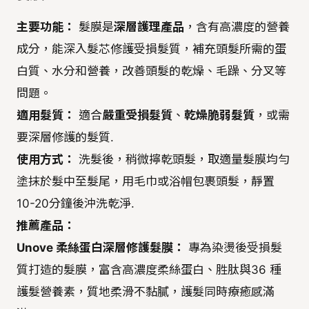
主要功能：
髮膜是
深層護理產品
，含有高濃度的營養
成分，能深入髮芯修護受損髮質，補充頭髮所需的蛋
白質、水分和營養，改善頭髮的乾燥、毛躁、分叉等
問題。
適用髮質：
適合
嚴重受損髮質
、
乾燥脆弱髮質
，或需
要深層修護的髮質.
使用方式：
洗髮後，稍微擰乾頭髮，取適量髮膜均勻
塗抹於髮中至髮尾，用毛巾或浴帽包裹頭髮，靜置
10-20分鐘後沖洗乾淨.
推薦產品：
Unove 柔絲蛋白深層修護髮膜：
專為染燙後受損髮
質打造的髮膜，富含高濃度柔絲蛋白、胜肽與36 種
護髮營養素，質地柔滑不黏膩，護髮同時療癒感滿