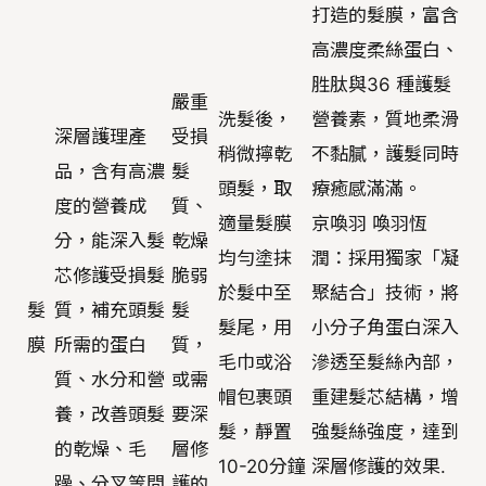
打造的髮膜，富含
高濃度柔絲蛋白、
胜肽與36 種護髮
嚴重
洗髮後，
營養素，質地柔滑
深層護理產
受損
稍微擰乾
不黏膩，護髮同時
品，含有高濃
髮
頭髮，取
療癒感滿滿。
度的營養成
質、
適量髮膜
京喚羽 喚羽恆
分，能深入髮
乾燥
均勻塗抹
潤：採用獨家「凝
芯修護受損髮
脆弱
於髮中至
聚結合」技術，將
髮
質，補充頭髮
髮
髮尾，用
小分子角蛋白深入
膜
所需的蛋白
質，
毛巾或浴
滲透至髮絲內部，
質、水分和營
或需
帽包裹頭
重建髮芯結構，增
養，改善頭髮
要深
髮，靜置
強髮絲強度，達到
的乾燥、毛
層修
10-20分鐘
深層修護的效果.
躁、分叉等問
護的