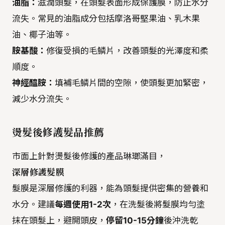
油脂：
滋潤頭髮，在頭髮表面形成保護膜，防止水分
流失。常見的油脂成分包括摩洛哥堅果油、乳木果
油、椰子油等。
胺基酸：
修復受損的毛鱗片，改善頭髮的光澤度和柔
順度。
神經醯胺：
填補毛鱗片間的空隙，使頭髮更加緊密，
減少水分流失。
燙髮後修護髮品推薦
市面上針對燙髮後修護的產品琳瑯滿目，
深層修護髮膜
髮膜是深層修護的利器，能為頭髮提供密集的營養和
水分。建議
每週使用1-2次
，在洗髮後將髮膜均勻塗
抹在頭髮上，避開頭皮，
停留10-15分鐘
後沖洗乾