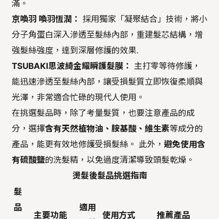
滿。
京喚羽 喚羽恆潤：
採用獨家「凝聚結合」技術，將小
分子角蛋白深入滲透至髮絲內部，重建髮芯結構，增
強髮絲強度，達到深層修護的效果.
TSUBAKI思波綺金耀瞬護髮膜：
主打零等待修護，
能迅速滲透至髮絲內部，讓受損髮質立即恢復柔順與
光澤，非常適合忙碌的現代人使用。
在挑選髮品時，除了考量髮質，也要注意產品的成
分，選擇
含有天然植物油、胺基酸、維生素
等成分的
產品，能更有效地修護受損髮絲。 此外，
避免使用含
有硫酸鹽
的洗髮精，以免過度清潔導致頭髮乾燥。
燙髮後髮品挑選指南
髮
品
適用
主要功能
使用方式
推薦產品