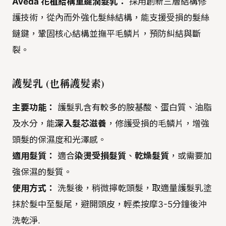
Aveda 花植結構重鍵潤髮乳：
採用創新三層結構修
護技術，從內而外強化髮絲結構，能支援受損的髮絲
鏈鍵，鞏固核心結構並撫平毛鱗片，預防糾結與斷
裂。
護髮乳 (也稱護髮素)
主要功能：
護髮乳含有較多的胺基酸、蛋白質、油脂
及水分，能
深入髮芯滋養
，修護受損的毛鱗片，增強
頭髮的保濕度和光澤感。
適用髮質：
適合
染燙受損髮質
、
乾燥髮質
，或需要加
強保濕的髮質。
使用方式：
洗髮後，稍微擰乾頭髮，取適量護髮乳塗
抹於髮中至髮尾，避開頭皮，輕柔按摩3-5分鐘後沖
洗乾淨.