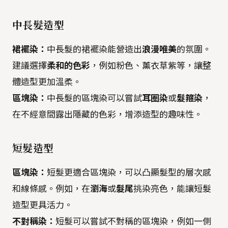
中長髮造型
裙襬染：
中長髮的裙襬染能營造出
浪漫唯美
的氛圍。
建議選擇
柔和的色彩
，例如粉色、薰衣草紫等，讓整
體造型更加溫柔。
區塊染：
中長髮的區塊染可以嘗試
耳圈染
或
髮箍染
，
在不經意間露出隱藏的色彩，增添造型的趣味性。
短髮造型
區塊染：
短髮更適合區塊染，可以凸顯髮型的層次感
和線條感。例如，在
瀏海
或
髮尾
挑染亮色，能讓短髮
造型更具活力。
不對稱染：
短髮可以嘗試不對稱的區塊染，例如一側