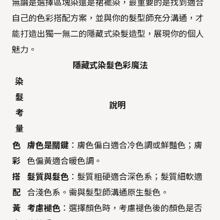
無論是選擇區塊染還是裙襬染，最重要的是找到適合
自己的色彩搭配方案，並與你的髮型師充分溝通，才
能打造出獨一無二的隱藏式染髮造型，展現你的個人
魅力。
隱藏式染髮色彩魔法
染
髮
說明
考
量
色
膚色是關鍵
：膚色偏白適合冷色調或鮮豔色；膚
彩
色偏黃適合暖色調。
搭
髮質與髮色
：髮質粗硬適合深色系；髮質細軟適
配
合淺色系。需與髮型師溝通原生髮色。
黃
考慮褪色
：選擇顏色時，考慮褪色後的顏色是否