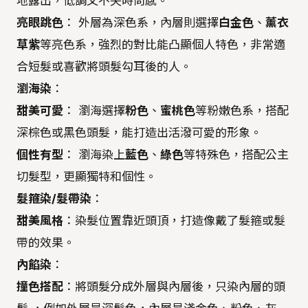
地露出，低調又不失時尚感。
亮眼跳色
： 外層為深色系，內層則選擇
白金色
、
薰衣
草紫
等亮色系，強烈的對比能凸顯個人特色，非常適
合短髮或喜歡將頭髮勾耳後的人。
瀏海染
：
甜美可愛
： 瀏海選擇
粉色
、
蜜桃色
等粉嫩色系，搭配
深棕色或黑色頭髮，能打造出活潑可愛的形象。
個性有型
： 瀏海染上
藍色
、
綠色
等特殊色，搭配公主
切髮型，更顯獨特和個性。
髮箍染/髮帶染
：
甜美風格
：染髮位置靠近頭頂，打造像戴了髮箍或髮
帶的效果。
內餡染
：
撞色搭配
：將頭髮分成外層與內層後，只染內層的頭