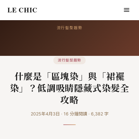
LE CHIC
流行髮型趨勢
流行髮型趨勢
什麼是「區塊染」與「裙襬
染」？低調吸睛隱藏式染髮全
攻略
2025年4月3日
·
16
分鐘閱讀
·
6,382
字