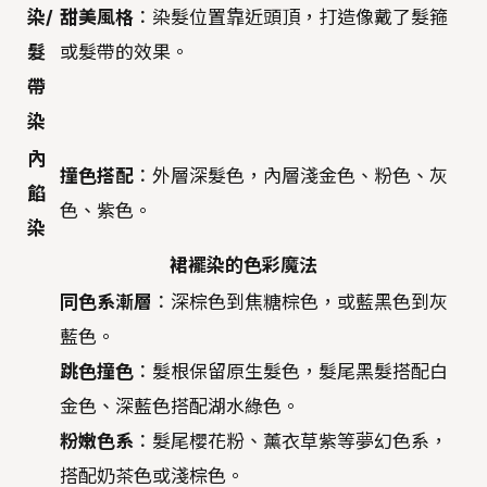
染/
甜美風格
：染髮位置靠近頭頂，打造像戴了髮箍
髮
或髮帶的效果。
帶
染
內
撞色搭配
：外層深髮色，內層淺金色、粉色、灰
餡
色、紫色。
染
裙襬染的色彩魔法
同色系漸層
：深棕色到焦糖棕色，或藍黑色到灰
藍色。
跳色撞色
：髮根保留原生髮色，髮尾黑髮搭配白
金色、深藍色搭配湖水綠色。
粉嫩色系
：髮尾櫻花粉、薰衣草紫等夢幻色系，
搭配奶茶色或淺棕色。