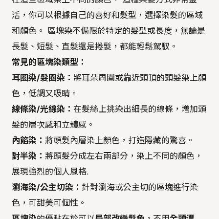
活，你可以根據自己的喜好和髮型，選擇染髮的區域
和顏色。 區塊染不侷限於特定的髮型或長度，無論是
長髮、短髮、直髮還是捲髮，都能輕鬆駕馭。
常見的區塊染類型：
耳圈染/髮圈染：
將耳朵周圍或靠近頭頂的頭髮染上顏
色，低調又吸睛。
線條染/光線染：
在髮絲上挑染出細長的線條，增加頭
髮的層次感和立體感。
內餡染：
將頭髮內層染上顏色，打造隱藏的驚喜。
對半染：
將頭髮分成左右兩部分，染上不同的顏色，
展現強烈的個人風格.
瀏海染/公主切染：
針對瀏海或公主切的區塊進行染
色，可甜美可個性。
區塊染
的優點在於可以
局部改變髮色
，不用
全頭漂