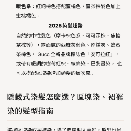
暖色系
：紅銅棕色搭配蜜橘色，蜜茶棕髮色加上
蜜桃橘色。
2025 染髮趨勢
自然的中性髮色（摩卡棕色系、可可深棕、焦糖
茶棕等），霧面感的亞麻灰藍色、煙燻灰、蜂蜜
茶棕色， Gucci全新品牌標誌色「安可拉紅」，
或帶有暖調的樹莓紅棕。線條染、巴黎畫染， 也
可以搭配區塊染增加頭髮的層次感 .
隱藏式染髮怎麼選？區塊染、裙襬
染的髮型指南
選擇區塊染或裙襬染，除了考慮個人喜好，髮型也是