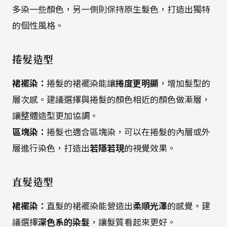
多染一些顏色，另一側則保持原生髮色，打造出獨特
的個性風格。
捲髮造型
裙襬染：
捲髮的裙襬染能讓
捲度更明顯
，增加髮型的
層次感。建議選擇與捲髮的顏色相近的顏色做漸層，
讓整體造型更加協調。
區塊染：
捲髮也適合區塊染，可以在捲髮的內層或外
層進行染色，打造出
若隱若現
的視覺效果。
直髮造型
裙襬染：
直髮的裙襬染能營造出
柔順光澤
的感覺。建
議選擇
深色系的染髮
，讓髮質看起來更好。