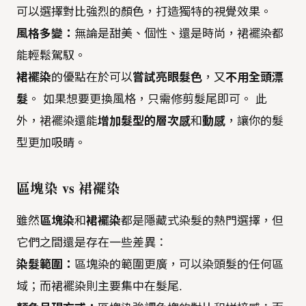
可以選擇對比強烈的顏色，打造獨特的視覺效果。
風格多變：
無論是甜美、個性、還是時尚，裙襬染都
能輕鬆駕馭。
裙襬染
的優點在於可以
嘗試亮眼髮色
，又
不用全頭漂
髮
。 如果想要更換風格，只需修剪髮尾即可。 此
外，裙襬染還能
增加髮型的層次感
和
動感
，讓你的髮
型更加吸睛。
區塊染 vs 裙襬染
雖然
區塊染
和
裙襬染
都是隱藏式染髮的熱門選擇，但
它們之間還是存在一些差異：
染髮範圍：
區塊染的範圍更廣，可以染頭髮的任何區
域；而裙襬染則主要集中在髮尾.