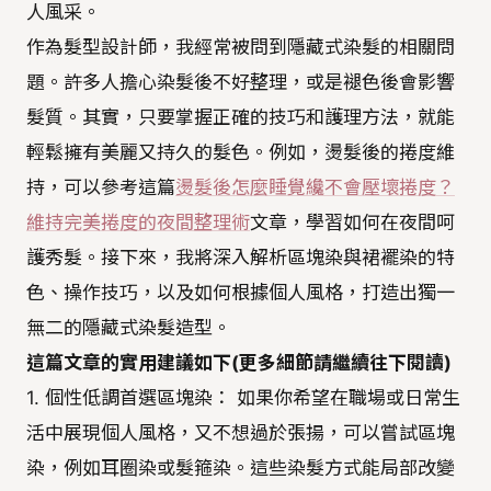
人風采。
作為髮型設計師，我經常被問到隱藏式染髮的相關問
題。許多人擔心染髮後不好整理，或是褪色後會影響
髮質。其實，只要掌握正確的技巧和護理方法，就能
輕鬆擁有美麗又持久的髮色。例如，燙髮後的捲度維
持，可以參考這篇
燙髮後怎麼睡覺纔不會壓壞捲度？
維持完美捲度的夜間整理術
文章，學習如何在夜間呵
護秀髮。接下來，我將深入解析區塊染與裙襬染的特
色、操作技巧，以及如何根據個人風格，打造出獨一
無二的隱藏式染髮造型。
這篇文章的實用建議如下(更多細節請繼續往下閱讀)
1. 個性低調首選區塊染： 如果你希望在職場或日常生
活中展現個人風格，又不想過於張揚，可以嘗試區塊
染，例如耳圈染或髮箍染。這些染髮方式能局部改變