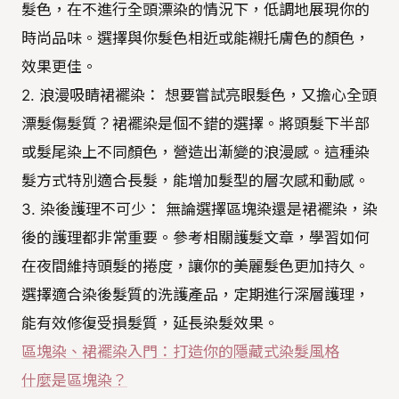
髮色，在不進行全頭漂染的情況下，低調地展現你的
時尚品味。選擇與你髮色相近或能襯托膚色的顏色，
效果更佳。
2. 浪漫吸睛裙襬染： 想要嘗試亮眼髮色，又擔心全頭
漂髮傷髮質？裙襬染是個不錯的選擇。將頭髮下半部
或髮尾染上不同顏色，營造出漸變的浪漫感。這種染
髮方式特別適合長髮，能增加髮型的層次感和動感。
3. 染後護理不可少： 無論選擇區塊染還是裙襬染，染
後的護理都非常重要。參考相關護髮文章，學習如何
在夜間維持頭髮的捲度，讓你的美麗髮色更加持久。
選擇適合染後髮質的洗護產品，定期進行深層護理，
能有效修復受損髮質，延長染髮效果。
區塊染、裙襬染入門：打造你的隱藏式染髮風格
什麼是區塊染？