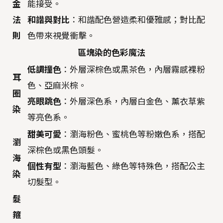
金
能接受。
法
和諧與對比
：和諧配色營造柔和優雅感；對比配
則
色帶來視覺衝擊。
區塊染的色彩魔法
低調撞色
：外層深棕色或黑茶色，內層霧感裸粉
耳
色、亞麻米棕。
圈
亮眼跳色
：外層深色系，內層白金色、薰衣草紫
染
等亮色系。
甜美可愛
：瀏海粉色、蜜桃色等粉嫩色系，搭配
瀏
深棕色或黑色頭髮。
海
個性有型
：瀏海藍色、綠色等特殊色，搭配公主
染
切髮型。
髮
箍