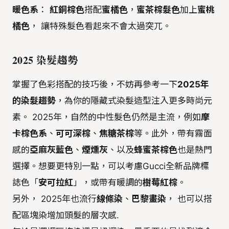
暖色系
：
紅銅棕色
搭配
蜜橘色
，
蜜茶棕髮色
加上
蜜桃
橘色
， 讓特殊髮色看起來不會太過突兀。
2025 染髮趨勢
掌握了色彩搭配的技巧後，不妨再參考一下
2025年
的染髮趨勢
，為你的隱藏式染髮造型注入更多時尚元
素。 2025年，自然的中性髮色仍然是主流，例如
摩
卡棕色系
、
可可深棕
、
焦糖茶棕
等。此外，帶有霧面
感的
亞麻灰藍色
、
煙燻灰
、以及
蜂蜜茶棕色
也是熱門
選擇。想要更特別一點，可以考慮Gucci全新品牌標
誌色「
安可拉紅
」，或帶有暖調的
樹莓紅棕
。
另外， 2025年也流行
線條染
、
巴黎畫染
， 也可以搭
配區塊染增加頭髮的層次感.