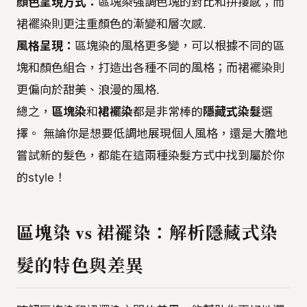
顏色呈現方式：
區塊染強調色塊的對比和拼接感；而
裙襬染則更注重顏色的漸變和層次感.
風格呈現：
區塊染的風格更多變，可以根據不同的區
塊和顏色組合，打造出各種不同的風格；而裙襬染則
更偏向於甜美、浪漫的風格.
總之，
區塊染
和
裙襬染
都是非常棒的
隱藏式染髮
選
擇。 無論你是想要低調地展現個人風格，還是大膽地
嘗試新的髮色，都能在這兩種染髮方式中找到屬於你
的style！
區塊染 vs 裙襬染：解析隱藏式染
髮的特色與差異