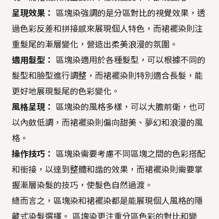
呈現效果：
區塊染強調的是分區對比的視覺效果，透
過色彩反差和拼接感來展現個人特色，而裙襬染則注
重髮尾的漸層變化，營造出柔美浪漫的氛圍。
適用髮型：
區塊染適用於各種髮型，可以根據不同的
髮型和臉型進行調整，而裙襬染則特別適合長髮，能
更好地展現髮尾的色彩變化。
風格呈現：
區塊染的風格多樣，可以大膽前衛，也可
以內斂低調，而裙襬染則偏向甜美、夢幻和浪漫的風
格。
操作技巧：
區塊染需要考慮不同區塊之間的色彩搭配
和銜接，以達到整體和諧的效果，而裙襬染則需要掌
握漸層染髮的技巧，使髮色自然過渡。
總而言之，區塊染和裙襬染都是能展現個人風格的隱
藏式染髮選擇。 區塊染更注重分區色彩的對比和變