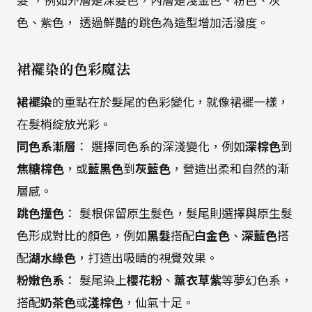
髮 ，例如外層是深髮色，內層是淺金色、粉色、灰
色、紫色， 透過鮮豔的跳色為造型增加活潑度。
裙襬染的色彩魔法
裙襬染
的重點在於髮尾的色彩變化，就像裙襬一樣，
在髮梢綻放光彩。
同色系漸層
： 選擇同色系的深淺變化，例如
深棕色
到
焦糖棕色
，或
藍黑色
到
灰藍色
，營造出柔和自然的漸
層感。
跳色撞色
： 髮根保留原生髮色，髮尾則選擇與原生髮
色形成對比的顏色，例如
黑髮
搭配
白金色
、
深藍色
搭
配
湖水綠色
，打造出吸睛的視覺效果。
粉嫩色系
： 髮尾染上
櫻花粉
、
薰衣草紫
等夢幻色系，
搭配
奶茶色
或
淺棕色
，仙氣十足。