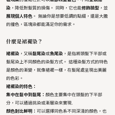
染
，降低對髮質的損傷。 同時，它也能
修飾臉型
，並
展現個人特色
。 無論你是想要低調的點綴，還是大膽
的撞色，區塊染都能滿足你的需求。
什麼是裙襬染？
裙襬染
，又稱
髮尾染
或
魚尾染
，是指將頭髮下半部或
髮尾染上不同顏色的染髮方式。 這種染髮方式的特色
是顏色的漸變，就像裙襬一樣，在髮尾處呈現出美麗
的色彩。
裙襬染的特色：
集中在髮中到髮尾：
顏色主要集中在頭髮的下半部
分，可以通過挑染或漸層染來實現.
顏色對比鮮明：
可以選擇同色系不同深淺的顏色，也