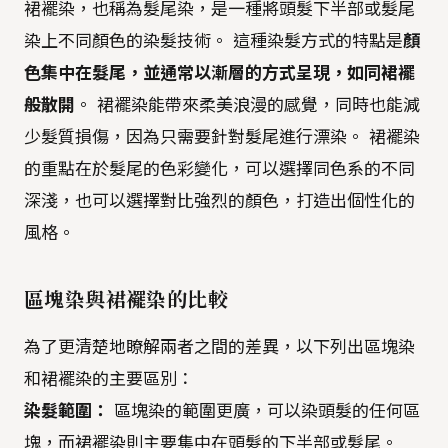
裙襬染，也稱為髮尾染，是一種將頭髮下半部或髮尾
染上不同顏色的染髮技術。 這種染髮方式的特點是
顏
色集中在髮尾，並通常以漸層的方式呈現，如同裙襬
般散開
。 裙襬染能帶來柔美浪漫的感覺，同時也能減
少髮質損傷，因為只需要針對髮尾進行漂染。 裙襬染
的重點在於髮尾的色彩變化，可以選擇同色系的不同
深淺，也可以選擇對比強烈的顏色，打造出個性化的
風格。
區塊染與裙襬染的比較
為了更清楚地瞭解兩者之間的差異，以下列出區塊染
和裙襬染的主要區別：
染髮範圍：
區塊染的範圍更廣，可以染頭髮的任何區
塊，而裙襬染則主要集中在頭髮的下半部或髮尾。