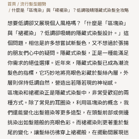
首頁
/
流行髮型趨勢
/
什麼是「區塊染」與「裙襬染」？低調吸睛隱藏式染髮全攻略
想要低調卻又展現個人風格嗎？「什麼是「區塊染」
與「裙襬染」？低調卻吸睛的隱藏式染髮設計。」這
個問題，相信是許多想嘗試新髮色，又不想過於張揚
的朋友們心中的疑問。隱藏式染髮，正是一種能滿足
你需求的絕佳選擇。近年來，隱藏式染髮已成為潮流
髮色的指標，它巧妙地將亮眼色彩藏於髮絲內層，外
層則保持低調自然，營造出若隱若現的神祕感。
區塊染和裙襬染正是隱藏式染髮中，非常受歡迎的兩
種方式。除了常見的耳圈染，利用區塊染的概念，我
們還能變化出髮箍染等更多造型，在頭髮前部或側邊
挑染出如髮箍般的亮眼色彩。而裙襬染則更著重於髮
尾的變化，讓髮絲彷彿穿上裙襬般，在擺動間展現迷