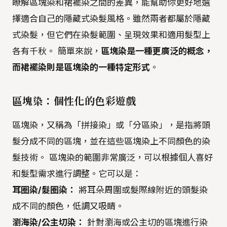
瞭解區塊染和裙襬染之間的差異，能幫助你更好地選
擇適合自己的隱藏式染髮風格。雖然兩者都屬於隱藏
式染髮，但它們在染髮範圍、呈現效果和適用髮型上
各有千秋。 簡單來說，
區塊染是一種更廣泛的概念，
而裙襬染則是區塊染的一種特定形式
。
區塊染：個性化的色彩遊戲
區塊染，又稱為「拼接染」或「分區染」，是指將頭
髮分成不同的區塊，並在這些區塊染上不同顏色的染
髮技術。 區塊染的範圍非常廣泛，可以根據個人喜好
和髮型需求進行調整。它可以是：
耳圈染/髮圈染：
將耳朵周圍或髮際線附近的頭髮染
成不同的顏色，低調又吸睛。
瀏海染/公主切染：
針對瀏海或公主切的區塊進行染