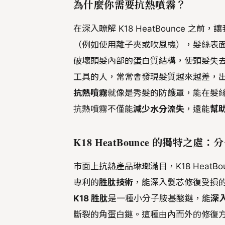
為什麼你需要抗熱噴霧？
在深入瞭解 K18 HeatBounce 之前
（例如使用離子夾或吹風機），髮絲表
破壞頭髮內部的蛋白質結構，使頭髮失
工具的人，常常會發現髮質越來越差，
抗熱噴霧
就像是秀髮的防護罩，能在髮
抗熱噴霧不僅能
減少水分流失
，還能
幫
K18 HeatBounce 的獨特之處
市面上抗熱產品琳瑯滿目，K18 HeatB
專利的
胜肽技術
，能深入髮芯修復受損
K18 胜肽
是一種小分子胺基酸鏈，能
深
斷裂的角蛋白鏈。這種由內而外的修復