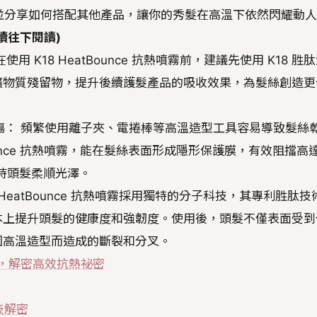
技巧，並分享如何搭配其他產品，讓你的秀髮在高溫下依然閃耀動
續往下閱讀)
用 K18 HeatBounce 抗熱噴霧前，建議先使用 K18 胜
礦物質殘留物，提升後續護髮產品的吸收效果，為髮絲創造更
。
損傷： 頻繁使用離子夾、電捲棒等高溫造型工具容易導致髮絲
Bounce 抗熱噴霧，能在髮絲表面形成隱形保護膜，有效阻擋高
保持頭髮柔順光澤。
 HeatBounce 抗熱噴霧採用獨特的分子科技，其專利胜肽技
本上提升頭髮的健康度和強韌度。使用後，頭髮不僅表面受到
因高溫造型而造成的斷裂和分叉。
 上架，解密高效抗熱祕密
科技解密