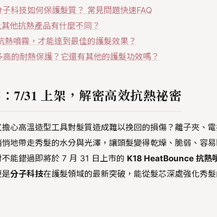
 上架:分子科技如何保護髮質？ 常見問題快速FAQ
與市面上其他抗熱產品有什麼不同？
unce 抗熱噴霧，才能達到最佳的護髮效果？
霧能提供多高的耐熱保護？它還有其他的護髮功效嗎？
熱噴霧：7/31 上架，解密高效抗熱祕密
又擔心高溫造型工具對髮質造成難以挽回的損傷？離子夾、電
悄悄地帶走秀髮的水分與光澤，讓頭髮變得乾燥、脆弱、容易
能錯過即將於 7 月 31 日上市的
K18 HeatBounce 抗熱
更是
分子科技
在護髮領域的最新突破，能從髮芯深處強化秀髮