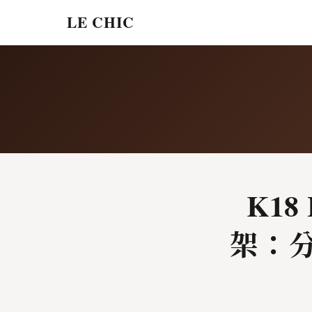
LE CHIC
K18
架：