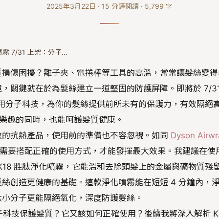
2025年3月22日
·
15
分鐘閱讀
·
5,799
字
熱噴霧 7/31 上架：分子…
質損傷困擾？離子夾、電捲棒等工具的高溫，常常讓髮絲變得
，關鍵就在於為髮絲建立一道堅固的防護屏障。即將於 7/3
熱噴霧，運用分子科技，為你的髮絲提供前所未有的保護力，有效隔絕
造型樂趣的同時，也能呵護髮質健康。
效的抗熱產品，使用前的準備也不容忽視。如同
Dyson Airwr
需要搭配正確的使用方式，才能發揮最大效果。我建議在使
先使用 K18 胜肽淨化噴霧，它能溫和去除頭髮上的金屬與礦物質殘
絲創造更健康的基礎。這款淨化噴霧能在短短 4 分鐘內，
肽小分子更能隔絕氧化，深度防護髮絲。
運用分子科技保護髮質？它又該如何正確使用？後續我將深入解析 K