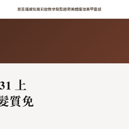
首頁
護膚知識
彩妝教學
髮型趨勢
美體護理
美甲靈感
31 上
髮質免