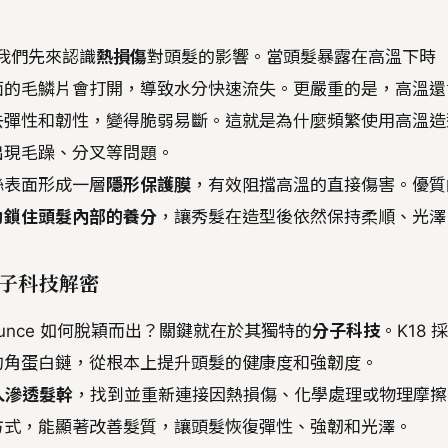
，讓我們先來認識
熱損傷
對頭髮的影響。當頭髮暴露在高溫下時
面的毛鱗片會打開，導致水分快速流失。更嚴重的是，高溫還
去彈性和韌性，變得脆弱易斷。這就是為什麼頻繁使用高溫造
出現毛躁、分叉等問題。
絲表面形成一層
隱形保護膜
，有效阻擋高溫的直接傷害。優質
助鎖住頭髮內部的養分
，讓秀髮在造型後依然保持柔順、光澤
：分子科技解密
ounce 如何脫穎而出？關鍵就在於其獨特的
分子科技
。K18 
的角蛋白鏈，從根本上提升頭髮的健康度和強韌度。
入滲透髮幹
，找到並重新連接因熱損傷、化學處理或物理摩擦
方式，能顯著改善髮質，讓頭髮恢復彈性、強韌和光澤。