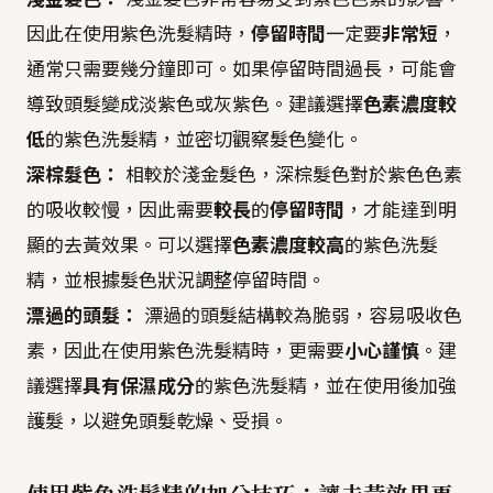
因此在使用紫色洗髮精時，
停留時間
一定要
非常短
，
通常只需要幾分鐘即可。如果停留時間過長，可能會
導致頭髮變成淡紫色或灰紫色。建議選擇
色素濃度較
低
的紫色洗髮精，並密切觀察髮色變化。
深棕髮色：
相較於淺金髮色，深棕髮色對於紫色色素
的吸收較慢，因此需要
較長
的
停留時間
，才能達到明
顯的去黃效果。可以選擇
色素濃度較高
的紫色洗髮
精，並根據髮色狀況調整停留時間。
漂過的頭髮：
漂過的頭髮結構較為脆弱，容易吸收色
素，因此在使用紫色洗髮精時，更需要
小心謹慎
。建
議選擇
具有保濕成分
的紫色洗髮精，並在使用後加強
護髮，以避免頭髮乾燥、受損。