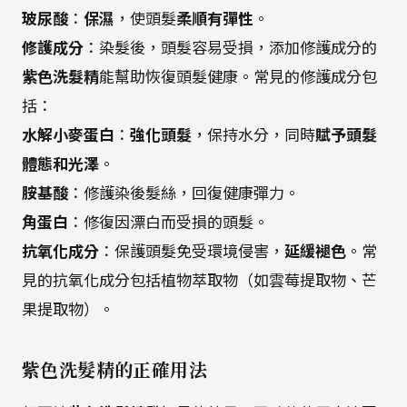
玻尿酸
：
保濕
，使頭髮
柔順有彈性
。
修護成分
：染髮後，頭髮容易受損，添加修護成分的
紫色洗髮精
能幫助恢復頭髮健康。常見的修護成分包
括：
水解小麥蛋白
：
強化頭髮
，保持水分，同時
賦予頭髮
體態和光澤
。
胺基酸
：修護染後髮絲，回復健康彈力。
角蛋白
：修復因漂白而受損的頭髮。
抗氧化成分
：保護頭髮免受環境侵害，
延緩褪色
。常
見的抗氧化成分包括植物萃取物（如雲莓提取物、芒
果提取物）。
紫色洗髮精
的正確用法