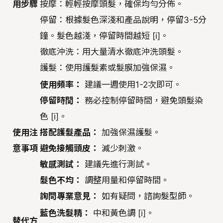
用步驟
按摩：輕輕按摩頭髮，確保均勻分佈。
停留：根據髮色深淺和產品說明，停留3-5分
鐘。髮色越淺，停留時間越短 [i]。
徹底沖洗：用大量清水徹底沖洗頭髮。
護髮：使用護髮素或髮膜加強保濕。
使用頻率：
建議一週使用1-2次即可。
停留時間：
務必控制停留時間，避免頭髮染
色 [i]。
使用注
搭配護髮產品：
加強保濕護髮。
意事項
避免接觸頭皮：
減少刺激。
敏感測試：
建議先進行測試。
髮色不均：
調整用量和停留時間。
詢問專業意見：
如有疑問，諮詢髮型師。
藍色洗髮精：
中和黃色調 [i]。
替代方