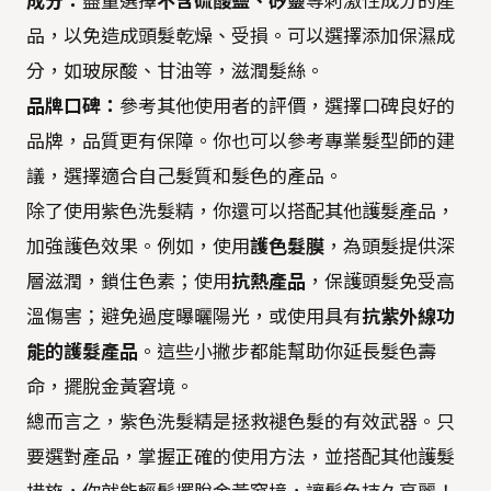
成分：
盡量選擇
不含硫酸鹽、矽靈
等刺激性成分的產
品，以免造成頭髮乾燥、受損。可以選擇添加保濕成
分，如玻尿酸、甘油等，滋潤髮絲。
品牌口碑：
參考其他使用者的評價，選擇口碑良好的
品牌，品質更有保障。你也可以參考專業髮型師的建
議，選擇適合自己髮質和髮色的產品。
除了使用紫色洗髮精，你還可以搭配其他護髮產品，
加強護色效果。例如，使用
護色髮膜
，為頭髮提供深
層滋潤，鎖住色素；使用
抗熱產品
，保護頭髮免受高
溫傷害；避免過度曝曬陽光，或使用具有
抗紫外線功
能的護髮產品
。這些小撇步都能幫助你延長髮色壽
命，擺脫金黃窘境。
總而言之，紫色洗髮精是拯救褪色髮的有效武器。只
要選對產品，掌握正確的使用方法，並搭配其他護髮