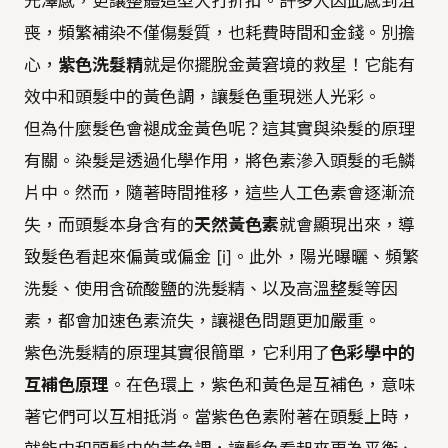
光澤感，更讓整體造型大打折扣。許多人因此感到沮
喪，頻繁補染不僅傷髮質，也耗費時間和金錢。別擔
心，
紫色洗髮精
就是你擺脫金黃窘境的救星！它能有
效中和頭髮中的黃色調，讓髮色重現迷人光彩。
但為什麼髮色會褪成金黃色呢？這其實與染髮的原理
有關。染髮是透過化學作用，將色素滲入頭髮的毛鱗
片中。然而，隨著時間推移，這些人工色素會逐漸流
失，而頭髮本身含有的
天然黃色素
就會顯現出來，導
致髮色看起來偏黃或偏金 [i]。此外，陽光曝曬、頻繁
洗髮、使用含硫酸鹽的洗髮精、以及高溫整髮等因
素，都會加速色素流失，讓褪色問題更加嚴重。
紫色洗髮精的原理其實很簡單，它利用了
色彩學中的
互補色原理
。在色環上，紫色和黃色是互補色，意味
著它們可以互相抵消。當紫色色素附著在頭髮上時，