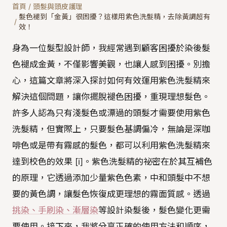
首頁
/
頭髮與頭皮護理
髮色褪到「金黃」很困擾？這樣用紫色洗髮精，去除黃調超有
/
效！
身為一位髮型設計師，我經常遇到顧客困擾於染後髮
色褪成金黃，不僅影響美觀，也讓人感到困擾。別擔
心，這篇文章將深入探討如何有效運用紫色洗髮精來
解決這個問題，讓你擺脫褪色困擾，重現理想髮色。
許多人認為只有淺髮色或漂過的頭髮才需要使用紫色
洗髮精，但實際上，只要髮色基調偏冷，無論是深咖
啡色或是帶有霧感的髮色，都可以利用紫色洗髮精來
達到校色的效果 [i]。紫色洗髮精的祕密在於其互補色
的原理，它透過添加少量紫色色素，中和頭髮中不想
要的黃色調，讓髮色恢復成更理想的霧面質感。透過
挑染、手刷染、漸層染
等設計染髮後，髮色變化更需
要使用。接下來，我將分享正確的使用方法和順序，