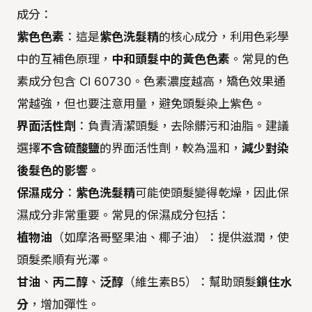
成分：
紫色色素
：這是
紫色洗髮精
的核心成分，利用色彩學
中的互補色原理，
中和頭髮中的黃色色素
。常見的色
素成分包含 CI 60730。色素濃度越高，矯色效果通
常越強，但也要注意用量，避免頭髮染上紫色。
界面活性劑
：負責清潔頭髮，去除髒污和油脂。建議
選擇
不含硫酸鹽
的界面活性劑，較為溫和，
減少對染
後髮色的影響
。
保濕成分
：
紫色洗髮精
可能使頭髮變得乾燥，因此保
濕成分非常重要。常見的保濕成分包括：
植物油
（如摩洛哥堅果油、椰子油）：提供滋潤，使
頭髮柔順有光澤。
甘油
、
丙二醇
、
泛醇
（維生素B5）：幫助頭髮
鎖住水
分
，增加彈性。