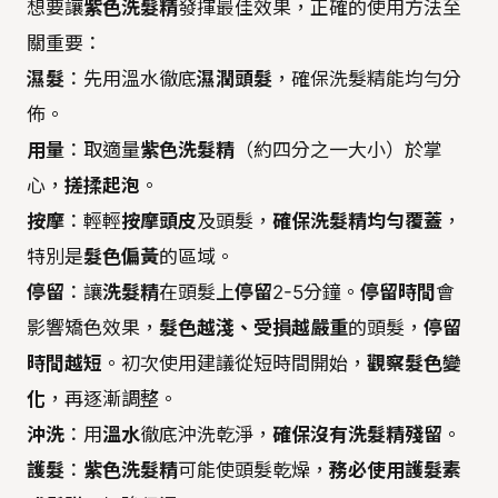
想要讓
紫色洗髮精
發揮最佳效果，正確的使用方法至
關重要：
濕髮
：先用溫水徹底
濕潤頭髮
，確保洗髮精能均勻分
佈。
用量
：取適量
紫色洗髮精
（約四分之一大小）於掌
心，
搓揉起泡
。
按摩
：輕輕
按摩頭皮
及頭髮，
確保洗髮精均勻覆蓋
，
特別是
髮色偏黃
的區域。
停留
：讓
洗髮精
在頭髮上
停留
2-5分鐘。
停留時間
會
影響矯色效果，
髮色越淺、受損越嚴重
的頭髮，
停留
時間越短
。初次使用建議從短時間開始，
觀察髮色變
化
，再逐漸調整。
沖洗
：用
溫水
徹底沖洗乾淨，
確保沒有洗髮精殘留
。
護髮
：
紫色洗髮精
可能使頭髮乾燥，
務必使用護髮素