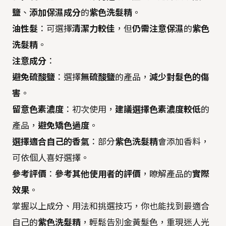
鹽
、
添加保濕成分
的
紫色洗髮精
。
油性髮
：可選擇
清潔力較佳
，但
仍需注意保濕
的
紫色
洗髮精
。
注意成分
：
避免硫酸鹽
：選擇
無硫酸鹽
的產品，
減少對髮色的傷
害
。
留意色素濃度
：初次使用，
建議選擇色素濃度較低
的
產品，
避免矯色過度
。
選擇適合自己的香氣
：部分
紫色洗髮精
會添加香料，
可依個人喜好選擇。
參考評價
：
參考其他使用者的評價
，瞭解產品的
實際
效果
。
掌握以上成分、用法和挑選技巧，你也能找到最適合
自己的
紫色洗髮精
，輕鬆告別金黃髮色，重現迷人光