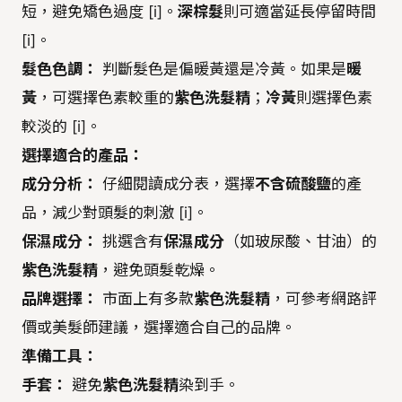
短，避免矯色過度 [i]。
深棕髮
則可適當延長停留時間
[i]。
髮色色調：
判斷髮色是偏暖黃還是冷黃。如果是
暖
黃
，可選擇色素較重的
紫色洗髮精
；
冷黃
則選擇色素
較淡的 [i]。
選擇適合的產品：
成分分析：
仔細閱讀成分表，選擇
不含硫酸鹽
的產
品，減少對頭髮的刺激 [i]。
保濕成分：
挑選含有
保濕成分
（如玻尿酸、甘油）的
紫色洗髮精
，避免頭髮乾燥。
品牌選擇：
市面上有多款
紫色洗髮精
，可參考網路評
價或美髮師建議，選擇適合自己的品牌。
準備工具：
手套：
避免
紫色洗髮精
染到手。