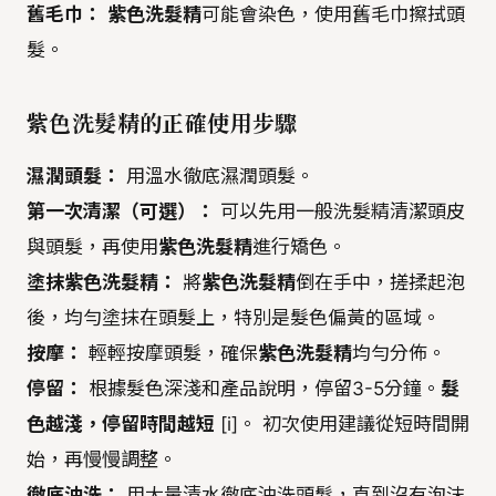
舊毛巾：
紫色洗髮精
可能會染色，使用舊毛巾擦拭頭
髮。
紫色洗髮精
的正確使用步驟
濕潤頭髮：
用溫水徹底濕潤頭髮。
第一次清潔（可選）：
可以先用一般洗髮精清潔頭皮
與頭髮，再使用
紫色洗髮精
進行矯色。
塗抹
紫色洗髮精
：
將
紫色洗髮精
倒在手中，搓揉起泡
後，均勻塗抹在頭髮上，特別是髮色偏黃的區域。
按摩：
輕輕按摩頭髮，確保
紫色洗髮精
均勻分佈。
停留：
根據髮色深淺和產品說明，停留3-5分鐘。
髮
色越淺，停留時間越短
[i]。 初次使用建議從短時間開
始，再慢慢調整。
徹底沖洗：
用大量清水徹底沖洗頭髮，直到沒有泡沫