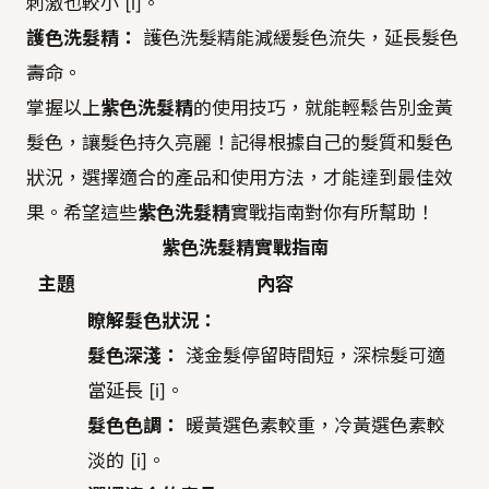
刺激也較小 [i]。
護色洗髮精：
護色洗髮精能減緩髮色流失，延長髮色
壽命。
掌握以上
紫色洗髮精
的使用技巧，就能輕鬆告別金黃
髮色，讓髮色持久亮麗！記得根據自己的髮質和髮色
狀況，選擇適合的產品和使用方法，才能達到最佳效
果。希望這些
紫色洗髮精
實戰指南對你有所幫助！
紫色洗髮精實戰指南
主題
內容
瞭解髮色狀況：
髮色深淺：
淺金髮停留時間短，深棕髮可適
當延長 [i]。
髮色色調：
暖黃選色素較重，冷黃選色素較
淡的 [i]。