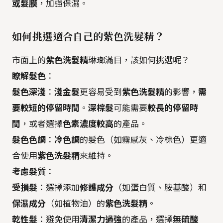
或髮膜
，加強保濕。
如何挑選適合自己的
紫色洗髮精
？
市面上的
紫色洗髮精
琳瑯滿目，該如何挑選呢？
瞭解髮色
：
髮色深淺
：
淺金髮
更容易受到
紫色洗髮精
的影響，
需
要較短的停留時間
。
深棕髮
可能需要
較長的停留時
間
，或者選擇
色素濃度較高
的產品。
髮色色調
：
冷色調
的髮色（如霧感灰、冷棕色）更適
合使用
紫色洗髮精
來維持。
考慮髮質
：
受損髮
：選擇添加
修護成分
（如蛋白質、胺基酸）和
保濕成分
（如植物油）的
紫色洗髮精
。
乾性髮
：避免使用
清潔力過強
的產品，選擇
無硫酸