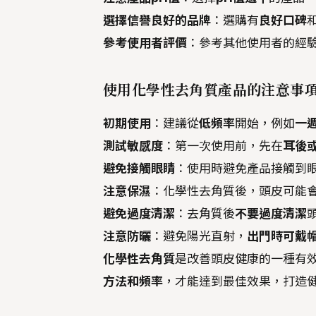
選擇信譽良好的品牌
：選購有
良好口碑
參考使用者評價
：參考其他使用者的經驗
使用化學性去角質產品的注意事
初期使用
：建議從
低頻率
開始，例如
一
測試敏感度
：第一次使用前，先在
耳後
避免接觸眼睛
：使用時避免產品接觸到眼
注意保濕
：化學性去角質後，頭皮可能
避免過度清潔
：去角質後
不要過度清潔
注意防曬
：避免陽光直射，
出門時可戴
化學性去角質
是改善頭皮健康的一種有
方法和頻率
，才能達到最佳效果，打造健