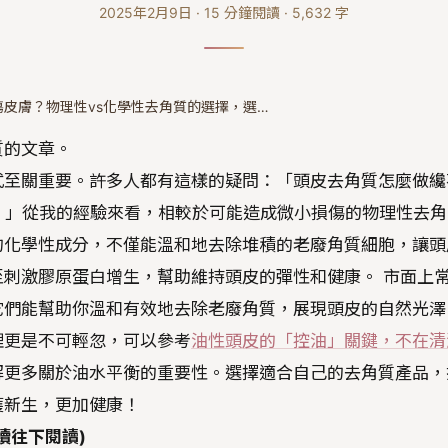
2025年2月9日
·
15
分鐘閱讀
·
5,632
字
皮膚？物理性vs化學性去角質的選擇，選…
質的文章。
式至關重要。許多人都有這樣的疑問：「頭皮去角質怎麼做纔
。」從我的經驗來看，相較於可能造成微小損傷的物理性去角
的化學性成分，不僅能溫和地去除堆積的老廢角質細胞，讓頭
刺激膠原蛋白增生，幫助維持頭皮的彈性和健康。 市面上
它們能幫助你溫和有效地去除老廢角質，展現頭皮的自然光澤
理更是不可輕忽，可以參考
油性頭皮的「控油」關鍵，不在清
解更多關於油水平衡的重要性。選擇適合自己的去角質產品，
獲新生，更加健康！
續往下閱讀)