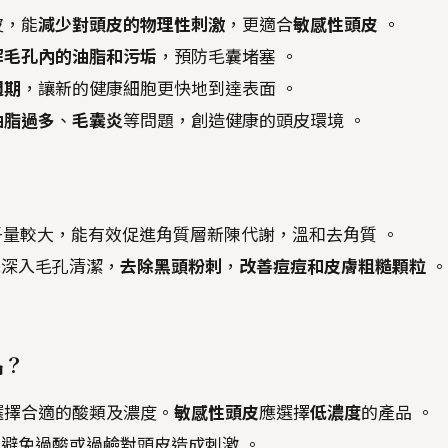
皮，能
減少對頭皮的物理性刺激
，更適合
敏感性頭皮
。
解毛孔內的油脂和污垢
，預防毛囊堵塞 。
週期
，讓新的健康細胞更快地到達表面 。
油脂過多
、
毛囊炎
等問題，創造健康的頭皮環境 。
子量較大，能有效促進角質層新陳代謝，溫和去角質 。
能深入毛孔清潔，
去除黑頭粉刺
，
改善痘痘和皮膚粗糙顆粒
。
品？
選擇合適的酸類及濃度。
敏感性頭皮
應選擇
低濃度
的產品 。
避免過酸或過鹼對頭皮造成刺激 。