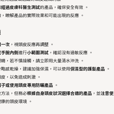
和
經過皮膚科醫生測試
的產品，確保安全有效 。
，瞭解產品的實際效果和可能出現的反應 。
項
週一次
，視頭皮反應再調整 。
或手腕內側
進行
小範圍測試
，確認沒有過敏反應 。
睛，若不慎接觸，請立即用大量清水沖洗 。
會略感乾燥，建議加強保濕，可以使用
保濕型的護髮產品
。
頭皮，以免造成刺激 。
帽子或使用頭皮專用防曬產品
。
效方法，但務必
根據自身頭皮狀況選擇合適的產品
，並
注意使
康的頭皮環境 。