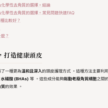
s化學性去角質的選擇。結論
s化學性去角質的選擇。常見問題快速FAQ
一種比較好？
？
什麼？
，打造健康頭皮
供了一種更為
溫和且深入
的頭皮護理方式 。這種方法主要利
、
水楊酸 (BHAs)
等 。這些成分能夠
鬆動老廢角質細胞
之間
角質
的效果 。