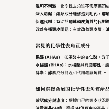
溫和不刺激
：化學性去角質
不需摩擦
頭
深入清潔
：酸類成分能
滲透到毛孔
，
溶
促進代謝
：有助於
加速頭皮角質的代謝
改善多種頭皮問題
：有效
改善頭皮屑
、
常見的化學性去角質成分
果酸 (AHAs)
：如果酸中的
杏仁酸
，分
水楊酸 (BHAs)
：
水楊酸
具有
脂溶性
，
酵素
：
酵素
成分能溫和代謝老廢角質 。
如何選擇合適的化學性去角質產
確認成分與濃度
：根據自己的頭皮狀況
注意產品pH值
：選擇
pH值適中
的產品，