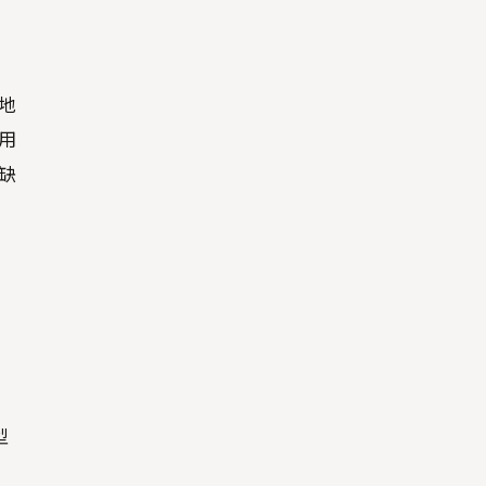
地
用
缺
型