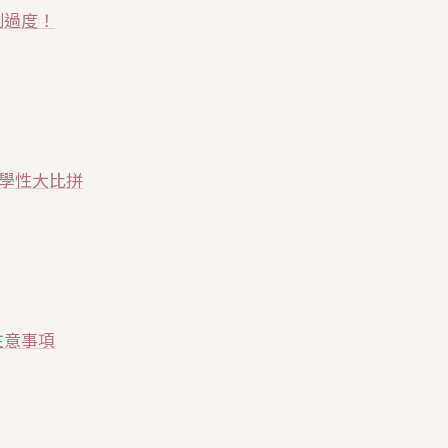
別過度！
化學性大比拼
注意事項