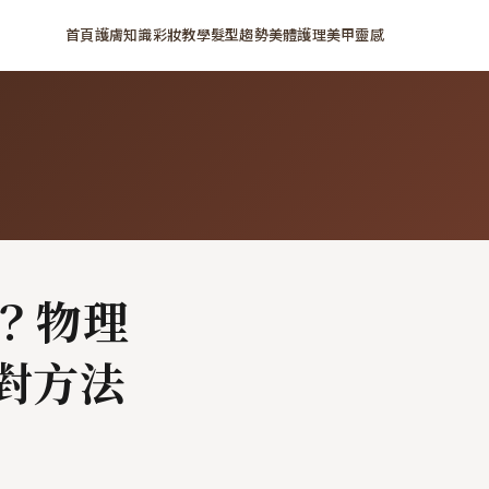
首頁
護膚知識
彩妝教學
髮型趨勢
美體護理
美甲靈感
？物理
對方法