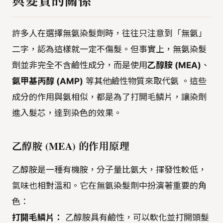
與髮質的關係
許多人在選擇無氨染髮劑時，往往只注意到「無氨」
二字，認為這樣就一定不傷髮。但事實上，無氨染髮
劑並非完全不含鹼性成分，而是使用
乙醇胺 (MEA)
、
氨甲基丙醇 (AMP)
等其他鹼性物質來取代氨 。這些
成分的作用與氨相似，都是為了打開毛鱗片，讓染劑
進入髮芯，達到染色的效果。
乙醇胺 (MEA) 的作用原理
乙醇胺是一種有機胺，分子量比氨大，揮發性較低，
氣味也相對溫和。它在無氨染髮劑中扮演著重要的角
色：
打開毛鱗片：
乙醇胺具有鹼性，可以軟化並打開頭髮