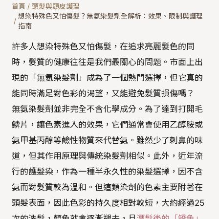
首頁
/
頭髮與頭皮護理
想染特殊色又怕傷髮？無氨染髮劑全解析：效果、限制與護理
/
指南
許多人想染特殊色又怕傷髮，在追求亮麗髮色的同
時，髮質的健康往往是我們最關心的問題。市面上出
現的「無氨染髮劑」成為了一個熱門選擇，但它真的
能同時滿足對色彩的渴望，又能避免髮質損傷嗎？
無氨染髮劑並非完全不含化學成分。為了達到打開毛
鱗片，讓色素進入的效果，它們通常會使用乙醇胺或
氨甲基丙醇等鹼性物質來代替氨。雖然少了刺鼻的味
道，但其作用原理與傳統染髮劑相似。此外，近年流
行的護髮染，作為一種半永久性的染髮選擇，因不含
氨而對髮質較為溫和。但這類染劑的色素主要附著在
頭髮表面，因此色彩的持久度相對較短，大約經過25
次的洗髮，顏色就會逐漸褪去，且
漂髮後的「矯色」