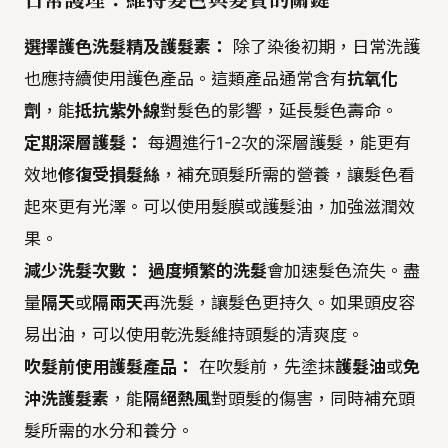
選擇護色洗髮精及護髮素：
除了染後初期，日常洗護
也應持續使用護色產品。這類產品通常含有
抗氧化
劑
，能
抵抗紫外線
對髮色的影響，延長髮色壽命。
定期深層護髮：
每週進行1-2次的深層護髮，能更有
效地
修復受損髮絲
，補充頭髮所需的營養，讓髮色看
起來更有光澤。可以使用髮膜或護髮油，加強滋潤效
果。
減少洗髮次數：
過度頻繁的洗髮
會加速髮色流失。盡
量
隔天
或
隔兩天
再洗髮，讓髮色更持久。如果頭皮容
易出油，可以使用乾洗髮維持頭髮的清爽度。
吹髮前使用護髮產品：
在吹髮前，先塗抹
護髮油
或
免
沖洗護髮素
，能
隔絕熱風
對頭髮的傷害，同時補充頭
髮所需的水分和養分。