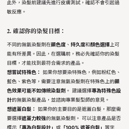
此外，染髮前建議先進行皮膚測試，確認不會引起過
敏反應。
2. 確認你的染髮目標：
不同的無氨染髮劑在
顯色度
、
持久度
和
顏色選擇
上可
能有所差異。因此，在選購前，務必先確認你的染髮
目標，才能找到最符合需求的產品。
想嘗試特殊色：
如果你想要染特殊色，例如粉紅色、
藍色、紫色等，需要注意無氨染髮劑在特殊色上的
顯
色效果可能不如傳統染髮劑
。 建議選擇
專為特殊色設
計
的無氨染髮產品，並諮詢專業髮型師的意見。
想遮蓋白髮：
如果你的主要目的是遮蓋白髮，那麼需
要選擇
遮蓋力較強
的無氨染髮劑。 可以注意產品是否
標示
「專為白髮設計」
或
「100% 遮蓋白髮」
等字