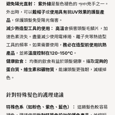
避免陽光直射：
紫外線
是髮色褪色的 প্রধান兇手之一。
外出時，可以
戴帽子
或
使用具有抗UV效果的護髮產
品
，保護頭髮免受陽光傷害。
減少熱造型工具的使用：
高溫
會損害頭髮毛鱗片，加
速色素流失。盡量減少使用電棒捲、離子夾等熱造型
工具的頻率。如果需要使用，
務必在造型前使用抗熱
產品
，並將
溫度控制在120-150℃
。
健康飲食：
均衡的飲食有益於頭髮健康。攝取
足夠的
蛋白質、維生素和礦物質
，能讓頭髮更強韌，減緩掉
色。
針對特殊髮色的護理建議
特殊色系（如粉色、紫色、藍色）：
這類髮色較容易