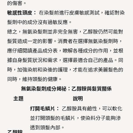
的傷害。
敏感性頭皮：
在染髮前進行皮膚敏感測試，確認對染
髮劑中的成分沒有過敏反應。
總之，無氨染髮劑並非完全無害，乙醇胺仍然可能對
髮質造成一定的影響。消費者在選擇無氨染髮劑時，
應仔細閱讀產品成分表，瞭解各種成分的作用，並根
據自身髮質狀況和需求，選擇最適合自己的產品。同
時，加強染前和染後的護理，才能在追求美麗髮色的
同時，維持頭髮的健康。
無氨染髮劑成分揭祕：乙醇胺與髮質關係
主題
說明
打開毛鱗片：
乙醇胺具有鹼性，可以軟化
並打開頭髮的毛鱗片，使染料分子能夠滲
透到頭髮內部。
乙醇胺