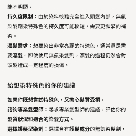
能不明顯。
持久度限制：
由於染料較難完全進入頭髮內部，無氨
染髮劑染特殊色的
持久度
可能較短，需要更頻繁的補
染。
漂髮需求：
想要染出非常亮麗的特殊色，通常還是需
要
漂髮
。即使使用無氨染髮劑，漂髮的過程仍然會對
頭髮造成一定程度的損傷。
給想染特殊色的你的建議
如果你
既想嘗試特殊色
，
又擔心髮質受損
，
諮詢專業髮型師：
尋求專業髮型師的建議，評估你的
髮質狀況
和
適合的染髮方式
。
選擇護髮型染劑：
選擇含有
護髮成分
的無氨染髮劑，