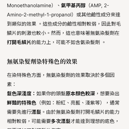
Monoethanolamine）、
氨甲基丙醇
（AMP, 2-
Amino-2-methyl-1-propanol）或其他鹼性成分來達
到類似的效果 。這些成分的鹼性相對較弱，因此對毛
鱗片的刺激也較小。然而，這也意味著無氨染髮劑在
打開毛鱗片
的能力上，可能不如含氨染髮劑 。
無氨染髮劑染特殊色的效果
在染特殊色方面，無氨染髮劑的效果取決於多個因
素：
髮色深淺度：
如果你的頭髮
原本顏色較深
，想要染出
鮮豔的特殊色
（例如：粉紅、亮藍、淺紫等），通常
需要先進行
漂髮
。由於無氨染髮劑打開毛鱗片的能力
相對較弱，可能需要
多次漂髮
才能達到理想的底色，