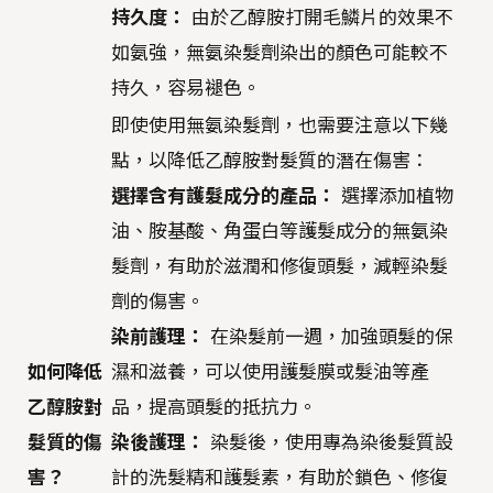
持久度：
由於乙醇胺打開毛鱗片的效果不
如氨強，無氨染髮劑染出的顏色可能較不
持久，容易褪色。
即使使用無氨染髮劑，也需要注意以下幾
點，以降低乙醇胺對髮質的潛在傷害：
選擇含有護髮成分的產品：
選擇添加植物
油、胺基酸、角蛋白等護髮成分的無氨染
髮劑，有助於滋潤和修復頭髮，減輕染髮
劑的傷害。
染前護理：
在染髮前一週，加強頭髮的保
如何降低
濕和滋養，可以使用護髮膜或髮油等產
乙醇胺對
品，提高頭髮的抵抗力。
髮質的傷
染後護理：
染髮後，使用專為染後髮質設
害？
計的洗髮精和護髮素，有助於鎖色、修復