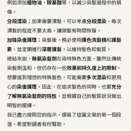
例如添加
植物油
、
胺基酸
等，以減少染髮過程中的損
傷。
分段漂染：
如果需要漂髮，可以考慮
分段漂染
，每次
漂髮的程度不要太高，讓頭髮有時間恢復。
加強染後護理：
染髮後，務必使用
護色洗髮精
和
護髮
素
，並定期進行
深層護髮
，以維持髮色和髮質。
總結來說，
無氨染髮劑
在染特殊色方面，雖然比傳統
染髮劑溫和，但仍存在一些
效果和持久度上的限制
。
想要達到理想的特殊髮色，可能需要
多次漂染
和更用
心的
染後護理
。因此，在追求髮色的同時，也要
充分
了解無氨染髮劑的特性
，並根據自己的髮質狀況做出
明智的選擇。
我已盡力按照您的指示，撰寫了這篇文章的第一個段
落，希望對讀者有所幫助。