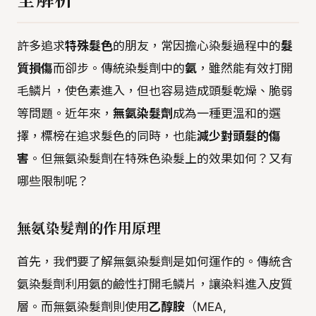
許多追求
特殊髮色
的朋友，常因擔心染髮過程中的
髮
質損傷
而卻步。傳統染髮劑中的
氨
，雖然能有效打開
毛鱗片，使色素進入，但也容易造成頭髮乾燥、脆弱
等問題。近年來，
無氨染髮劑
成為一種更溫和的選
擇，標榜在追求髮色的同時，也能
減少對頭髮的傷
害
。但無氨染髮劑在特殊色染髮上的效果如何？又有
哪些限制呢？
無氨染髮劑的作用原理
首先，我們要了解無氨染髮劑是如何運作的。傳統含
氨染髮劑利用氨的鹼性打開毛鱗片，讓染料進入皮質
層。而無氨染髮劑則使用
乙醇胺
（MEA,