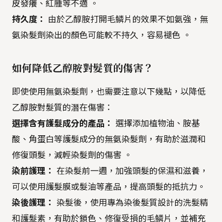
皮發癢、紅腫等不適 。
持久度：
由於乙醇胺打開毛鱗片的效果不如氨強，無
氨染髮劑染出的顏色可能較不持久，容易褪色 。
如何降低乙醇胺對髮質的傷害？
即使使用無氨染髮劑，也需要注意以下幾點，以降低
乙醇胺對髮質的潛在傷害：
選擇含有護髮成分的產品：
選擇添加植物油、胺基
酸、角蛋白等護髮成分的無氨染髮劑，有助於滋潤和
修復頭髮，減輕染髮劑的傷害 。
染前護理：
在染髮前一週，加強頭髮的保濕和滋養，
可以使用護髮膜或髮油等產品，提高頭髮的抵抗力。
染後護理：
染髮後，使用專為染後髮質設計的洗髮精
和護髮素，有助於鎖色、修復受損的毛鱗片，並補充