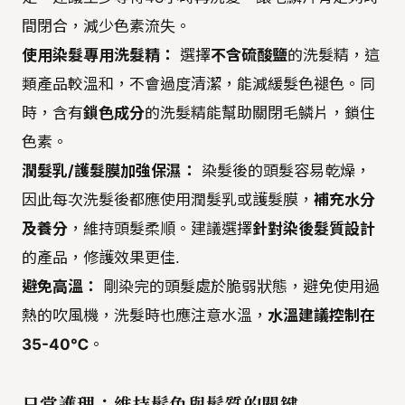
間閉合，減少色素流失。
使用染髮專用洗髮精：
選擇
不含硫酸鹽
的洗髮精，這
類產品較溫和，不會過度清潔，能減緩髮色褪色。同
時，含有
鎖色成分
的洗髮精能幫助關閉毛鱗片，鎖住
色素。
潤髮乳/護髮膜加強保濕：
染髮後的頭髮容易乾燥，
因此每次洗髮後都應使用潤髮乳或護髮膜，
補充水分
及養分
，維持頭髮柔順。建議選擇
針對染後髮質設計
的產品，修護效果更佳.
避免高溫：
剛染完的頭髮處於脆弱狀態，避免使用過
熱的吹風機，洗髮時也應注意水溫，
水溫建議控制在
35-40℃
。
日常護理：維持髮色與髮質的關鍵