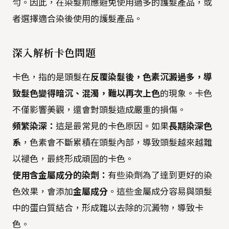
勻。因此，在染髮前應避免使用過多的護髮產品，或
者選擇適合染後使用的護髮產品。
深入解析卡色問題
卡色，指的是頭髮在
反覆染髮後，色素沉澱過多，導
致髮色變得暗沉、混濁，難以再次上色
的現象。卡色
不僅影響美觀，還會對頭髮造成嚴重的損傷。
頻繁染深：
這是最常見的卡色原因。如果
長期染深色
系
，色素會不斷累積在頭髮內部，導致頭髮越來越難
以褪色，最終形成頑固的卡色。
使用含金屬成分的染劑：
有些染劑為了達到更好的染
色效果，會添加
金屬成分
。這些金屬成分容易與頭髮
中的蛋白質結合，形成難以去除的沉澱物，導致卡
色。