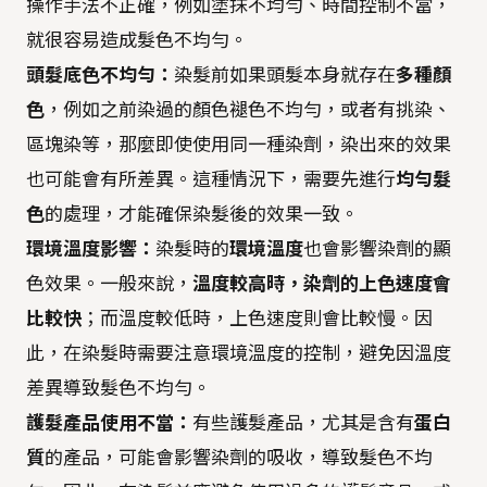
操作手法不正確，例如塗抹不均勻、時間控制不當，
就很容易造成髮色不均勻。
頭髮底色不均勻：
染髮前如果頭髮本身就存在
多種顏
色
，例如之前染過的顏色褪色不均勻，或者有挑染、
區塊染等，那麼即使使用同一種染劑，染出來的效果
也可能會有所差異。這種情況下，需要先進行
均勻髮
色
的處理，才能確保染髮後的效果一致。
環境溫度影響：
染髮時的
環境溫度
也會影響染劑的顯
色效果。一般來說，
溫度較高時，染劑的上色速度會
比較快
；而溫度較低時，上色速度則會比較慢。因
此，在染髮時需要注意環境溫度的控制，避免因溫度
差異導致髮色不均勻。
護髮產品使用不當：
有些護髮產品，尤其是含有
蛋白
質
的產品，可能會影響染劑的吸收，導致髮色不均