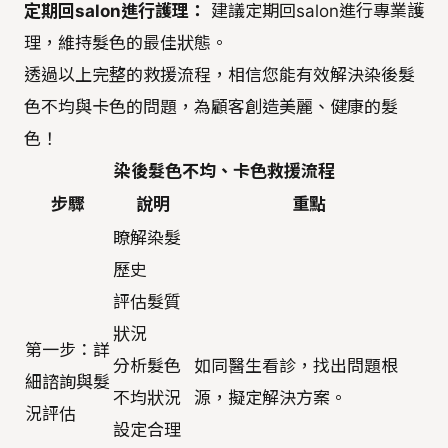
定期回salon進行護理：
建議定期回salon進行專業護
理，維持髮色的最佳狀態。
透過以上完整的救援流程，相信您能有效解決染後髮
色不均與卡色的問題，為顧客創造美麗、健康的髮
色！
染後髮色不均、卡色救援流程
步驟
說明
重點
瞭解染髮
歷史
評估髮質
狀況
第一步：詳
分析髮色
如同醫生看診，找出問題根
細諮詢與髮
不均狀況
源，擬定解決方案。
況評估
設定合理