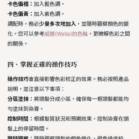
卡色偏橘：
加入藍色調。
卡色偏黃：
加入紫色調。
調配時，務必
少量多次地加入
，並隨時觀察顏色的變
化。您可以參考
威娜(Wella)的色輪
，更瞭解色彩之間
的關係。
四、掌握正確的操作技巧
操作技巧
會直接影響色彩校正的效果。務必按照產品
說明，並注意以下事項：
分區塗抹：
將頭髮分成小區，確保每一根頭髮都能均
勻塗抹到染膏。
控制時間：
根據髮質狀況和預期效果，控制染膏在頭
髮上的停留時間。
隨時觀察：
隨時觀察頭髮的顏色變化，避免過度校