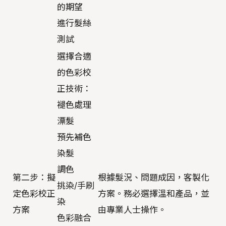
的期望
進行髮絲
測試
選擇合適
的色彩校
正技術：
褪色處理
漂髮
預先補色
染髮
調色
第二步：擬
根據髮況、問題成因，客製化
挑染/手刷
定色彩校正
方案。務必選擇溫和產品，並
染
方案
由專業人士操作。
色彩融合