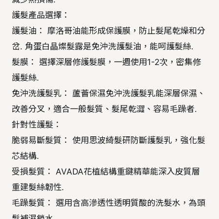
護髮產品選擇：
護髮油： 摩洛哥油能形成保護膜，防止髮尾乾燥和分
岔. 角蛋白晶燦髮露是免沖洗護髮油，能呵護髮絲.
髮膜： 選擇深層修護髮膜，一週使用1-2次，密集修
護髮絲.
免沖洗護髮乳： 蘆薈保濕免沖洗護髮乳能深層保濕、
改善分叉，適合一般髮質、髮尾乾澀、容易毛躁者.
針對性護髮：
脆弱易斷髮質： 使用思波綺髮研防斷護髮乳，強化髮
芯結構.
受損髮質： AVADA花植結構重鍵精華能深入皮質層
重建髮絲韌性.
毛躁髮質： 選用含高滲透性透明質酸的洗髮水，為頭
髮補濕鎖水.