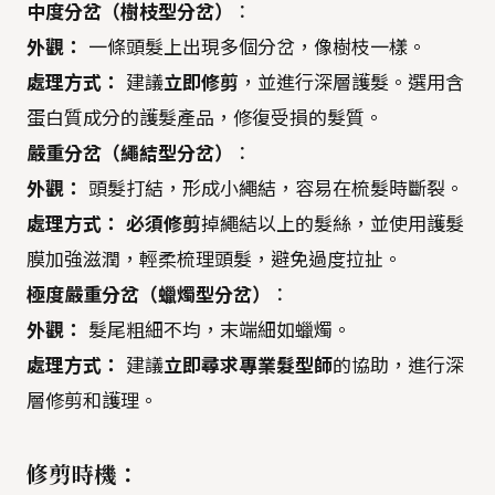
中度分岔（樹枝型分岔）
：
外觀：
一條頭髮上出現多個分岔，像樹枝一樣。
處理方式：
建議
立即修剪
，並進行深層護髮。選用含
蛋白質成分的護髮產品，修復受損的髮質。
嚴重分岔（繩結型分岔）
：
外觀：
頭髮打結，形成小繩結，容易在梳髮時斷裂。
處理方式：
必須修剪
掉繩結以上的髮絲，並使用護髮
膜加強滋潤，輕柔梳理頭髮，避免過度拉扯。
極度嚴重分岔（蠟燭型分岔）
：
外觀：
髮尾粗細不均，末端細如蠟燭。
處理方式：
建議
立即尋求專業髮型師
的協助，進行深
層修剪和護理。
修剪時機：