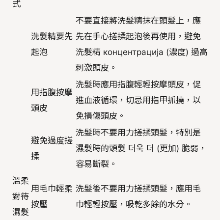
式
不要直接將洗髮精抹在頭髮上，應
洗髮精要先
先在手心搓揉起泡後再使用，避免
起泡
洗髮精 концентрација (濃度) 過高
刺激頭皮。
洗髮時應用指腹輕輕按摩頭皮，促
用指腹按摩
進血液循環，切忌用指甲抓撓，以
頭皮
免損傷頭皮。
洗髮時不要用力搓揉頭髮，特別是
避免過度搓
濕髮時的頭髮 더욱 더 (更加) 脆弱，
揉
容易斷裂。
溫柔
用毛巾輕柔
洗髮後不要用力搓揉頭髮，應用毛
對待
按壓
巾輕輕按壓，吸乾多餘的水分。
濕髮