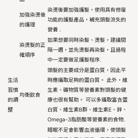
染燙後要加強護髮，使用具有修復
加強染燙後
功能的護髮產品，補充頭髮流失的
的護理
營養 .
如果想要同時染髮、燙髮，建議間
染燙髮的正
隔一週，並先燙髮再染髮，且過程
確順序
中一定要做足護髮程序.
頭髮的主要成分是蛋白質，因此平
生活
時應攝取足夠的蛋白質。 此外，維
習慣
生素、礦物質等營養素對頭髮的健
均衡飲食
的調
康也很有幫助。 可以多攝取富含蛋
整
白質、維生素B群、維生素E、鋅、
Omega-3脂肪酸等營養素的食物.
睡眠不足會影響血液循環，使頭髮