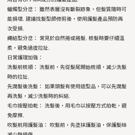
蠟燭型分岔： 雖然表層沒有斷裂跡象，但髮質隨時可
能損壞. 建議找髮型師修剪後，使用護髮產品預防再
次受損.
繩結型分岔： 常見於自然捲或捲髮. 梳髮時要仔細溫
柔，避免過度拉扯.
日常護理加強：
洗髮前梳順： 洗髮前，先從髮尾開始梳順，減少洗髮
時的拉扯.
先潤髮後洗髮： 如果頭髮有使用造型品，可以先潤髮
再洗髮，減少洗髮時的糾結.
毛巾按壓拍乾： 洗髮後，用毛巾以按壓方式拍乾，避
免摩擦.
吹髮前用護髮油： 吹髮前，先塗抹護髮油，保護髮絲
減少熱損傷.