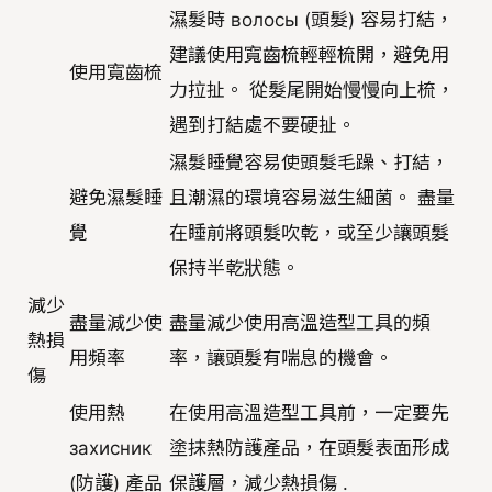
濕髮時 волосы (頭髮) 容易打結，
建議使用寬齒梳輕輕梳開，避免用
使用寬齒梳
力拉扯。 從髮尾開始慢慢向上梳，
遇到打結處不要硬扯。
濕髮睡覺容易使頭髮毛躁、打結，
避免濕髮睡
且潮濕的環境容易滋生細菌。 盡量
覺
在睡前將頭髮吹乾，或至少讓頭髮
保持半乾狀態。
減少
盡量減少使
盡量減少使用高溫造型工具的頻
熱損
用頻率
率，讓頭髮有喘息的機會。
傷
使用熱
在使用高溫造型工具前，一定要先
захисник
塗抹熱防護產品，在頭髮表面形成
(防護) 產品
保護層，減少熱損傷 .