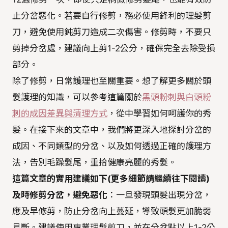
止分岔惡化。若要自行修剪，務必使用鋒利的理髮剪
刀，避免使用鈍剪刀造成二次傷害。修剪時，不要只
剪掉分岔處，建議向上剪1-2公分，確保完全去除受損
部分。
除了修剪，日常護理也至關重要。想了解更多關於頭
髮護理的知識，可以參考這篇關於
黑頭粉刺與白頭粉
刺的成因差異與清理方式
，從中學習如何呵護你的秀
髮。在接下來的文章中，我們將更深入地探討分岔的
成因、不同類型的分岔、以及如何透過正確的護理方
法，告別毛躁髮尾，重拾健康亮麗的秀髮。
這篇文章的實用建議如下(更多細節請繼續往下閱讀)
及時修剪分岔，避免惡化
：一旦發現頭髮出現分岔，
應及早修剪，防止分岔向上蔓延，導致頭髮更加脆弱
易斷。建議使用專業理髮剪刀，並在分岔點以上1-2公