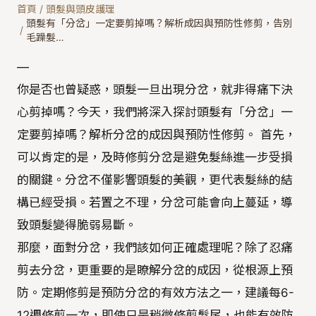
首頁
/
頭髮與頭皮護理
頭髮有「分岔」一定要剪掉嗎？解析成因與預防性修剪，告別
/
毛躁髮…
—
你是否也曾疑惑，頭髮一旦出現分岔，就非得痛下決
心剪掉嗎？今天，我們將深入探討頭髮有「分岔」一
定要剪掉嗎？解析分岔的成因與預防性修剪。 首先，
可以肯定的是，及時修剪分岔是避免髮絲進一步受損
的關鍵。分岔不僅影響頭髮的美觀，更代表髮絲的結
構已經受損。若置之不理，分岔可能會向上蔓延，導
致頭髮變得脆弱易斷。
那麼，面對分岔，我們該如何正確處理呢？除了忍痛
剪去分岔，更重要的是瞭解分岔的成因，從根源上預
防。定期修剪是預防分岔的有效方法之一，建議每6-
12週修剪一次，即使只是稍微修剪髮尾，也能有效防