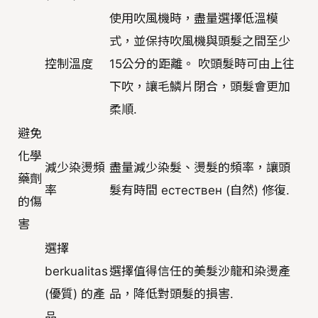
使用吹風機時，盡量選擇低溫模
式，並保持吹風機與頭髮之間至少
控制溫度
15公分的距離。 吹頭髮時可由上往
下吹，讓毛鱗片閉合，頭髮會更加
柔順.
避免
化學
減少染燙頻
盡量減少染髮、燙髮的頻率，讓頭
藥劑
率
髮有時間 естествен (自然) 修復.
的傷
害
選擇
berkualitas
選擇值得信任的美髮沙龍和染燙產
(優質) 的產
品，降低對頭髮的損害.
品