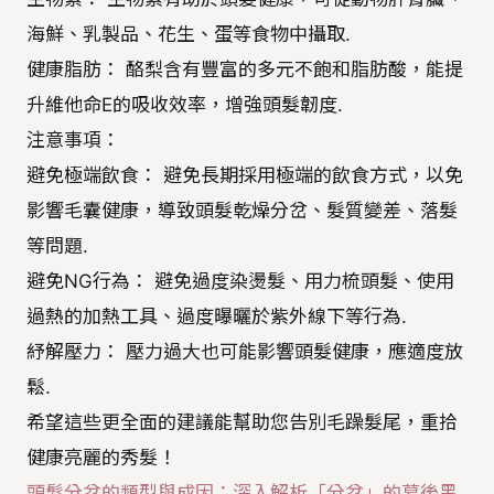
海鮮、乳製品、花生、蛋等食物中攝取.
健康脂肪： 酪梨含有豐富的多元不飽和脂肪酸，能提
升維他命E的吸收效率，增強頭髮韌度.
注意事項：
避免極端飲食： 避免長期採用極端的飲食方式，以免
影響毛囊健康，導致頭髮乾燥分岔、髮質變差、落髮
等問題.
避免NG行為： 避免過度染燙髮、用力梳頭髮、使用
過熱的加熱工具、過度曝曬於紫外線下等行為.
紓解壓力： 壓力過大也可能影響頭髮健康，應適度放
鬆.
希望這些更全面的建議能幫助您告別毛躁髮尾，重拾
健康亮麗的秀髮！
頭髮分岔的類型與成因：深入解析「分岔」的幕後黑