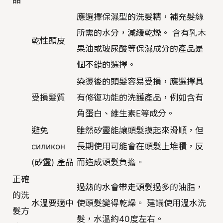
品
應選擇保濕型的洗髮精，補充髮絲
所需的水分，減緩乾燥。 含有乳木
乾性頭皮
果油或玻尿酸等保濕成分的產品是
個不錯的選擇。
染燙後的頭髮容易受損，應選擇具
受損髮質
有修復功能的洗護產品，例如含有
角蛋白、維生素E等成分。
避免
雖然矽靈能讓頭髮摸起來滑順，但
силикон
長期使用可能會在頭髮上堆積，反
(矽靈) 產品
而造成頭髮負擔。
正確
過熱的水會帶走頭髮過多的油脂，
的洗
水溫要適中
使頭髮變得乾燥。 建議使用溫水洗
髮方
髮，水溫約40度左右。