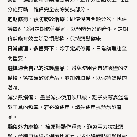
分處剪斷，確保完全去除受損部分。
定期修剪，預防勝於治療
：即使沒有明顯分岔，也建
議每6-12週定期修剪髮尾，以預防分岔的產生。定期
修剪能有效去除受損髮梢，保持頭髮健康。
日常護理，多管齊下
：除了定期修剪，日常護理也至
關重要。
選擇適合自己的洗護產品
： 避免使用含有硫酸鹽的洗
髮精，選擇無矽靈產品，並加強潤髮，以保持頭髮的
滋潤.
減少熱損傷
： 盡量減少使用吹風機、離子夾等高溫造
型工具的頻率，若必須使用，請先使用抗熱護髮產
品。
避免外力摩擦
： 梳頭時動作輕柔，避免用力拉扯頭
髮，並選用絲綢或緞面枕頭套，減少睡眠時頭髮與枕