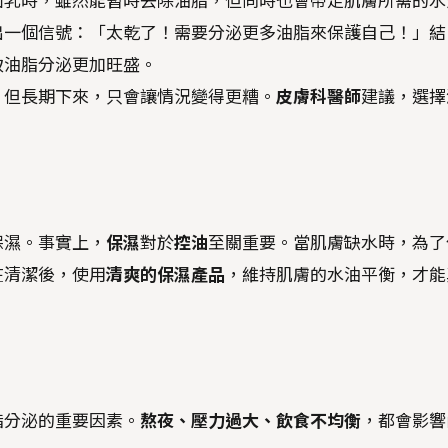
面乳時，雖然能暫時去除油脂，但同時也會帶走肌膚所需的水
出一個信號：「太乾了！需要分泌更多油脂來保護自己！」結
致油脂分泌更加旺盛。
，但長期下來，只會讓情況變得更糟。
皮膚科醫師
建議，選擇
保濕。事實上，
保濕
對於
控油
至關重要。當肌膚缺水時，為了
在清潔後，使用
清爽的保濕產品
，維持肌膚的水油平衡，才能
脂分泌的重要因素。
熬夜、壓力過大、飲食不均衡
，都會影響