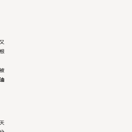
又
根
被
油
天