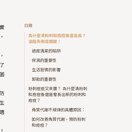
目錄
實
為什麼清粉刺和痘痘後還是長？
。
油脂失衡是關鍵！
過度清潔的陷阱
，
保濕的重要性
了
生活習慣的影響
園
卸妝的重要性
粉刺痘痘又來襲？ 為什麼清粉刺
防
和痘痘後還是會長出新的粉刺和
痘痘？
生
角質代謝不規律的具體原因：
適
如何改善角質代謝，預防粉刺
和痘痘？
！