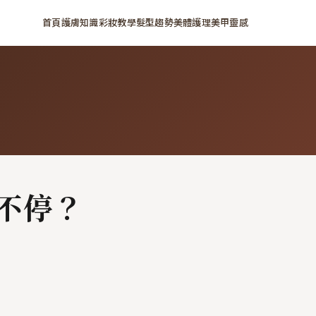
首頁
護膚知識
彩妝教學
髮型趨勢
美體護理
美甲靈感
不停？
！