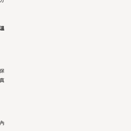
分
溫
保
真
內