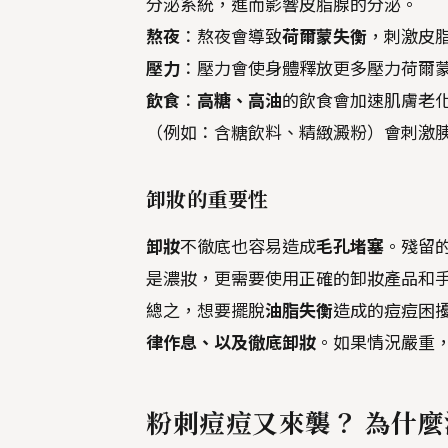
分泌系統，進而影響皮脂腺的分泌。
熬夜
：熬夜會導致
荷爾蒙失衡
，刺激皮
壓力
：壓力會使身體釋放更多壓力荷爾
飲食
：
高糖、高油
的飲食會加速肌膚老
（例如：含糖飲料、精緻澱粉）會刺激
卸妝
的重要性
卸妝
不徹底也容易造成
毛孔堵塞
。殘留
是濃妝，更需要使用正確的卸妝產品和
總之，想要擺脫
油脂失衡
造成的痘痘困
律作息、以及徹底卸妝
。如果情況嚴重
粉刺痘痘又來襲？ 為什