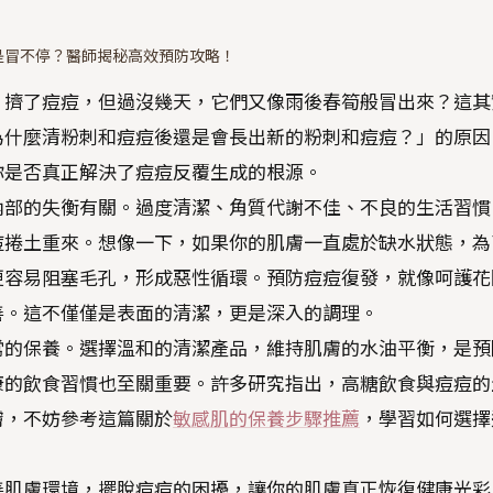
是冒不停？醫師揭秘高效預防攻略！
、擠了痘痘，但過沒幾天，它們又像雨後春筍般冒出來？這其
為什麼清粉刺和痘痘後還是會長出新的粉刺和痘痘？」的原因
你是否真正解決了痘痘反覆生成的根源。
內部的失衡有關。過度清潔、角質代謝不佳、不良的生活習慣
痘捲土重來。想像一下，如果你的肌膚一直處於缺水狀態，為
更容易阻塞毛孔，形成惡性循環。預防痘痘復發，就像呵護花
善。這不僅僅是表面的清潔，更是深入的調理。
常的保養。選擇溫和的清潔產品，維持肌膚的水油平衡，是預
康的飲食習慣也至關重要。許多研究指出，高糖飲食與痘痘的
膚，不妨參考這篇關於
敏感肌的保養步驟推薦
，學習如何選擇
善肌膚環境，擺脫痘痘的困擾，讓你的肌膚真正恢復健康光彩