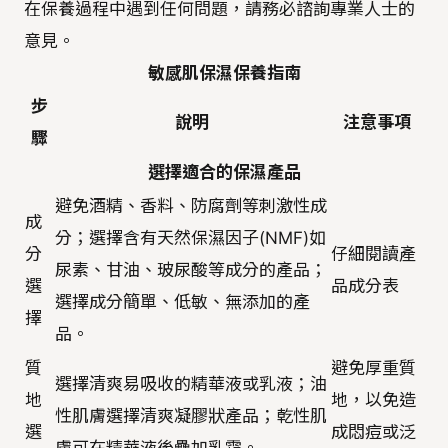
在保養過程中遇到任何問題，請務必諮詢專業人士的
意見。
敏感肌保濕保養指南
步
說明
注意事項
驟
選擇適合的保濕產品
避免酒精、香料、防腐劑等刺激性成
成
分；選擇含有天然保濕因子(NMF)如
分
仔細閱讀產
尿素、甘油、玻尿酸等成分的產品；
選
品成分表
選擇成分簡單、低敏、無添加的產
擇
品。
質
避免厚重質
選擇清爽易吸收的精華液或乳液；油
地
地，以免造
性肌膚選擇清爽凝膠狀產品；乾性肌
選
成悶痘或泛