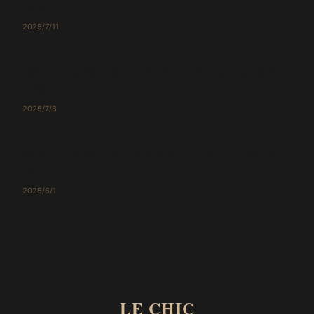
檢測法
2025/7/11
肌膚保養技巧
精華液、安瓶、原液大解密：高效保養疊加順序全
攻略！
2025/7/8
肌膚保養技巧
深層粉刺清除服務：消炎鎮定全攻略，打造淨透無
瑕肌！
2025/6/1
LE CHIC