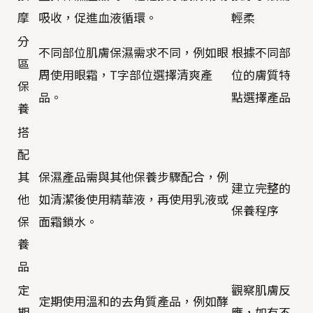
摩
吸收，促進血液循環。
輕柔
分
不同部位肌膚保濕需求不同，例如眼
根據不同部
區
周使用眼霜，T字部位選擇清爽產
位的膚質特
保
品。
點選擇產品
養
搭
配
其
保濕產品需與其他保養步驟配合，例
建立完整的
他
如清潔後使用精華液，再使用乳液或
保養程序
保
面霜鎖水。
養
品
定
觀察肌膚反
定期使用溫和的去角質產品，例如酵