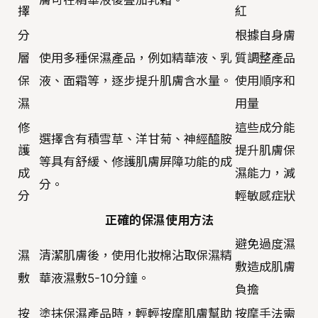
膚可在精華液後疊加乳霜。
擇
紅
分
根據自身膚
層
使用多種保濕產品，例如精華液、乳
質調整產品
保
液、面霜等，逐步提升肌膚含水量。
使用順序和
濕
用量
修
這些成分能
選擇含有積雪草、洋甘菊、神經醯胺
護
提升肌膚保
等具有舒緩、修護肌膚屏障功能的成
成
濕能力，減
分。
分
輕敏感症狀
正確的保濕使用方法
避免過度濕
濕
清潔肌膚後，使用化妝棉沾取保濕精
敷造成肌膚
敷
華液濕敷5-10分鐘。
負擔
按
塗抹保濕產品時，輕輕按摩肌膚幫助
按摩手法需