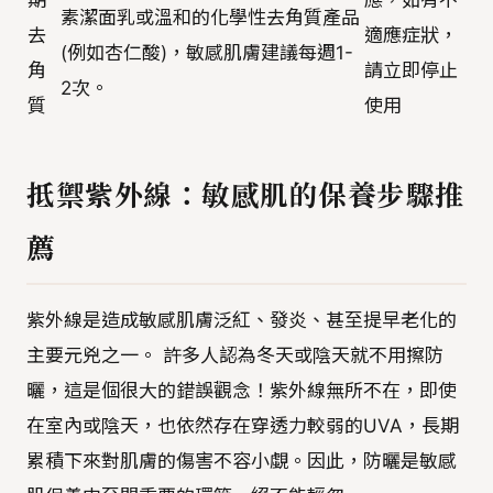
期
應，如有不
素潔面乳或溫和的化學性去角質產品
去
適應症狀，
(例如杏仁酸)，敏感肌膚建議每週1-
角
請立即停止
2次。
質
使用
抵禦紫外線：敏感肌的保養步驟推
薦
紫外線是造成敏感肌膚泛紅、發炎、甚至提早老化的
主要元兇之一。 許多人認為冬天或陰天就不用擦防
曬，這是個很大的錯誤觀念！紫外線無所不在，即使
在室內或陰天，也依然存在穿透力較弱的UVA，長期
累積下來對肌膚的傷害不容小覷。因此，防曬是敏感