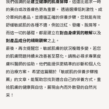
我們強調的是
建立健康的肌膚屏障
，這遠比追求一時
的美白或改善膚色更為重要。 透過選擇低刺激性、成
分單純的產品，並遵循正確的保養步驟，您就能有效
舒緩敏感肌的各種不適，例如泛紅、發癢、脫屑等。
而這一切的基礎，都是建立在
對自身膚質的瞭解
以及
對產品成分的細緻觀察
之上。
最後，再次提醒您，敏感肌膚的狀況複雜多變，若您
的肌膚問題持續未改善甚至惡化，請務必尋求專業皮
膚科醫師的協助，他們能提供更精準的診斷和個人化
的治療方案。 希望這篇關於「敏感肌的保養步驟推
薦」的文章，能幫助您找到適合自己的保養方式，重
拾肌膚的健康與自信，展現由內而外散發的自然光
采！