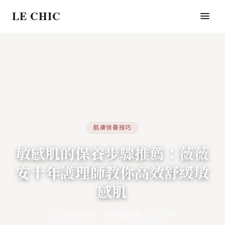
LE CHIC
肌膚保養技巧
敏感肌的保養步驟推薦：薇薇
安十年護理師教你高效舒緩敏
感肌
2025年1月4日
·
16
分鐘閱讀
·
6,275
字