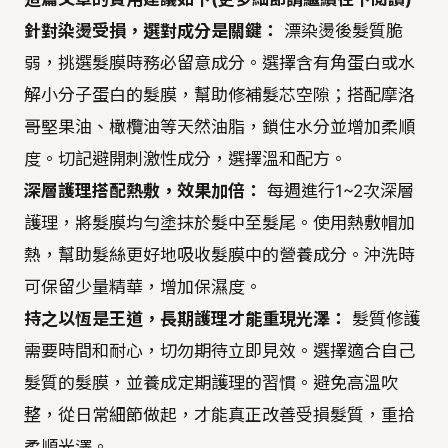
針對染燙受損，選對成分是關鍵：
漂染燙後髮質脆
弱，挑選髮膜時務必留意成分。選擇含有角蛋白或水
解小分子蛋白的髮膜，幫助修補髮芯空隙；搭配摩洛
哥堅果油、橄欖油等天然油脂，鎖住水分並增加柔順
度。切記避開刺激性成分，選擇溫和配方。
深層護理搭配熱敷，效果加倍：
每週進行1~2次深層
護理，將髮膜均勻塗抹於髮中至髮尾。使用熱敷帽加
熱，幫助髮絲更好地吸收髮膜中的營養成分。沖洗時
可保留少量精華，增加保濕度。
持之以恆是王道，長期護理才能重現光澤：
髮質修護
需要時間和耐心，切勿期待立即見效。選擇適合自己
髮質的髮膜，並養成定期護理的習慣。避免高溫吹
整，從日常細節做起，才能真正改善受損髮質，重拾
柔順光澤。