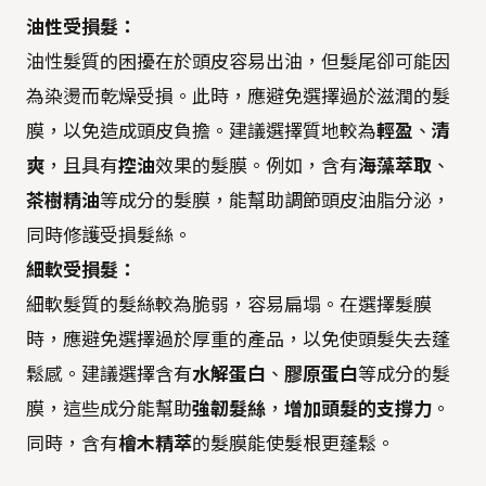
油性受損髮：
油性髮質的困擾在於頭皮容易出油，但髮尾卻可能因
為染燙而乾燥受損。此時，應避免選擇過於滋潤的髮
膜，以免造成頭皮負擔。建議選擇質地較為
輕盈
、
清
爽
，且具有
控油
效果的髮膜。例如，含有
海藻萃取
、
茶樹精油
等成分的髮膜，能幫助調節頭皮油脂分泌，
同時修護受損髮絲。
細軟受損髮：
細軟髮質的髮絲較為脆弱，容易扁塌。在選擇髮膜
時，應避免選擇過於厚重的產品，以免使頭髮失去蓬
鬆感。建議選擇含有
水解蛋白
、
膠原蛋白
等成分的髮
膜，這些成分能幫助
強韌髮絲
，
增加頭髮的支撐力
。
同時，含有
檜木精萃
的髮膜能使髮根更蓬鬆。