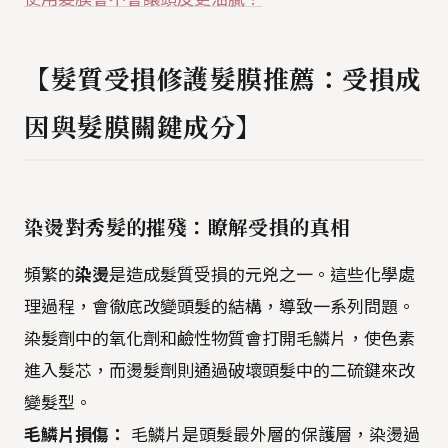
【髮質受損修護髮膜推薦：受損成
因與髮膜關鍵成分】
染燙對秀髮的摧殘：瞭解受損的真相
頻繁的
染燙
是造成髮質受損的元兇之一。這些化學處
理過程，會徹底改變頭髮的結構，導致一系列問題。
染髮劑中的氧化劑和鹼性物質會打開毛鱗片，使色素
進入髮芯，而燙髮劑則通過破壞頭髮中的二硫鍵來改
變髮型。
毛鱗片損傷：
毛鱗片是頭髮最外層的保護層，染燙過