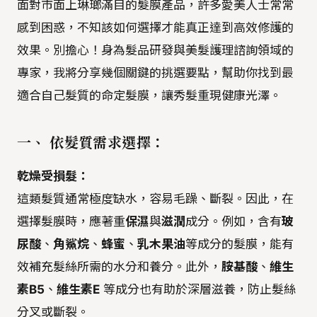
面對市面上琳瑯滿目的髮膜產品，許多愛美人士常常
感到困惑，不知該如何選擇才能真正達到高效修護的
效果。別擔心！身為髮品研發與美髮護理諮詢領域的
專家，我將分享幾個關鍵的挑選要點，幫助你找到最
適合自己髮質的命定髮膜，讓秀髮重現健康光澤。
一、 依髮質需求選擇：
乾燥受損髮：
這類髮質通常極度缺水，容易毛躁、斷裂。因此，在
選擇髮膜時，應著重
保濕
與
滋潤
成分。例如，含有
玻
尿酸
、
角鯊烷
、
蜂蜜
、
乳木果油
等成分的髮膜，能有
效補充髮絲所需的水分和養分。此外，
胺基酸
、
維生
素B5
、
維生素E
等成分也有助於深層滋養，防止髮絲
分叉或斷裂。