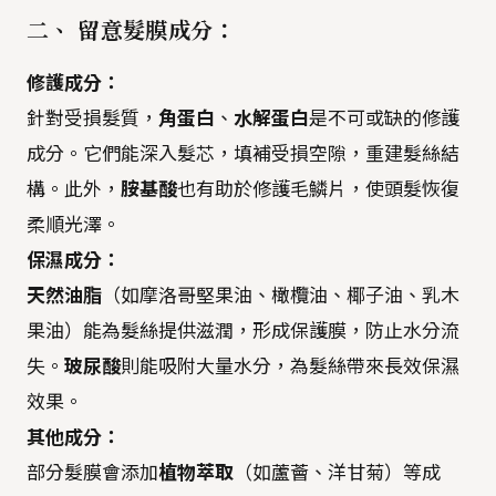
二、 留意髮膜成分：
修護成分：
針對受損髮質，
角蛋白
、
水解蛋白
是不可或缺的修護
成分。它們能深入髮芯，填補受損空隙，重建髮絲結
構。此外，
胺基酸
也有助於修護毛鱗片，使頭髮恢復
柔順光澤。
保濕成分：
天然油脂
（如摩洛哥堅果油、橄欖油、椰子油、乳木
果油）能為髮絲提供滋潤，形成保護膜，防止水分流
失。
玻尿酸
則能吸附大量水分，為髮絲帶來長效保濕
效果。
其他成分：
部分髮膜會添加
植物萃取
（如蘆薈、洋甘菊）等成