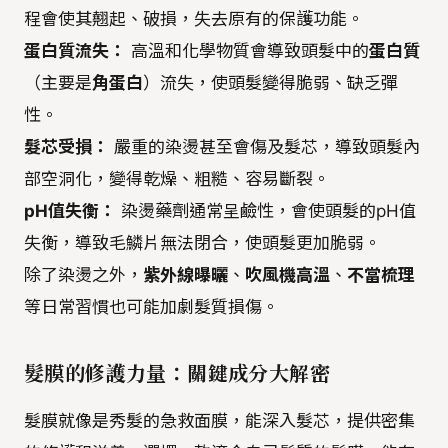
程會使其翹起、破損，失去原有的保護功能。
蛋白質流失：
高溫和化學物質會導致頭髮中的
蛋白質
（主要是
角蛋白
）流失，使頭髮變得脆弱、缺乏彈
性。
髮芯受損：
嚴重的染燙甚至會傷及髮芯，導致頭髮內
部空洞化，變得乾燥、粗糙、容易斷裂。
pH值失衡：
染燙藥劑通常呈鹼性，會使頭髮的pH值
失衡，導致毛鱗片無法閉合，使頭髮更加脆弱。
除了染燙之外，
紫外線曝曬
、
吹風機高溫
、
不當梳理
等日常習慣也可能加劇髮質損傷。
髮膜的修護力量：關鍵成分大解密
髮膜就像是秀髮的急救面膜，能深入髮芯，提供密集