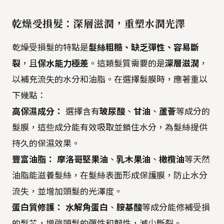
乾燥受損髮：深層滋潤，重塑水潤光澤
乾燥受損髮的特點是
髮絲粗糙、缺乏彈性、容易斷
裂
，且
保水能力極差
。這類髮質需要的是
深層滋潤
，
以補充流失的水分和油脂。在選擇髮膜時，應著重以
下幾點：
高保濕成分：
選擇含有
玻尿酸
、
甘油
、
蘆薈
等成分的
髮膜，這些成分能有效吸取並鎖住水分，為髮絲提供
持久的保濕效果。
豐富油脂：
摩洛哥堅果油
、
乳木果油
、
橄欖油
等天然
油脂能滋養髮絲，在髮絲表面形成保護膜，防止水分
流失，並增加頭髮的光澤度。
蛋白質修護：
水解角蛋白
、
胺基酸
等成分能修補受損
的髮芯，增強頭髮的彈性和韌性，減少斷裂。