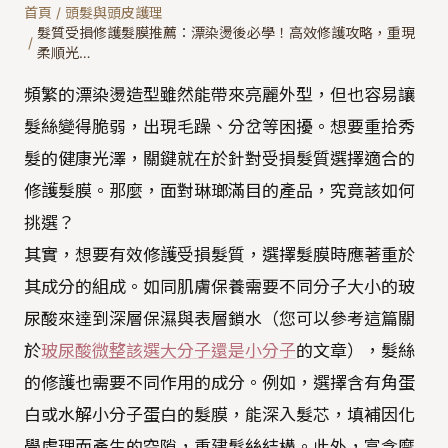
首頁
/
頭髮與頭皮護理
髮質受損修護髮膜推薦：漂染燙後必學！高效修護攻略，重現
/
柔順光…
頻繁的漂染燙造型雖然能帶來亮麗外型，但也容易讓
髮絲變得脆弱，出現毛躁、分岔等困擾。想要重拾秀
髮的健康光澤，關鍵就在於針對受損髮質選擇適合的
修護髮膜。那麼，面對琳瑯滿目的產品，究竟該如何
挑選？
其實，想要有效修護受損髮質，選擇髮膜時應著重於
其成分的組成。如同肌膚保養需要不同分子大小的玻
尿酸來達到深層保濕與表層鎖水（您可以參考這篇關
於
玻尿酸微整該選大分子還是小分子
的文章），髮絲
的修護也需要不同作用的成分。例如，選擇含有角蛋
白或水解小分子蛋白的髮膜，能深入髮芯，填補因化
學處理而產生的空隙，重建髮絲結構。此外，富含摩