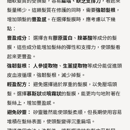
細軟髮質的受損髮，容易
扁塌、缺乏支撐力
，看起來
髮量稀少。這類髮質在修護的同時，需要
強韌髮根
，
增加頭髮的
豐盈感
。在選擇髮膜時，應考慮以下幾
點：
豐盈成分：
選擇含有
膠原蛋白
、
胺基酸
等成分的髮
膜，這些成分能增加髮絲的彈性和支撐力，使頭髮看
起來更豐盈。
強韌髮根：
人參提取物
、
生薑提取物
等成分能促進頭
皮血液循環，強韌髮根，減少掉髮。
輕盈配方：
避免選擇過於厚重的髮膜，以免壓塌頭
髮。選擇
慕斯狀
或
噴霧狀
的髮膜，能更均勻地附著在
髮絲上，增加豐盈感。
避免矽靈：
矽靈雖然能使頭髮柔順，但長期使用容易
堆積在髮絲表面，使頭髮變得沉重扁塌。