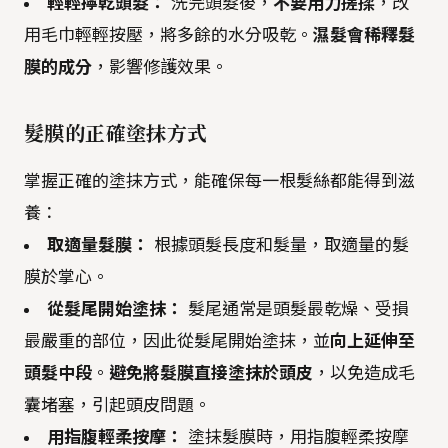
輕輕擰乾頭髮：
洗完頭髮後，
不要用力搓揉
，改
用毛巾輕輕按壓，將多餘的水分吸乾。
濕髮會稀釋髮
膜的成分
，影響修護效果。
髮膜的正確塗抹方式
掌握正確的塗抹方式，能確保每一根髮絲都能得到滋
養：
取適量髮膜：
根據頭髮長度和髮量，取適量的髮
膜於掌心。
從髮尾開始塗抹：
髮尾通常是頭髮最乾燥、受損
最嚴重的部位，因此從髮尾開始塗抹，並
向上延伸至
頭髮中段
。
避免將髮膜直接塗抹於頭皮
，以免造成毛
囊堵塞，引起頭皮問題。
用指腹輕柔按摩：
塗抹髮膜時，用指腹輕柔按摩