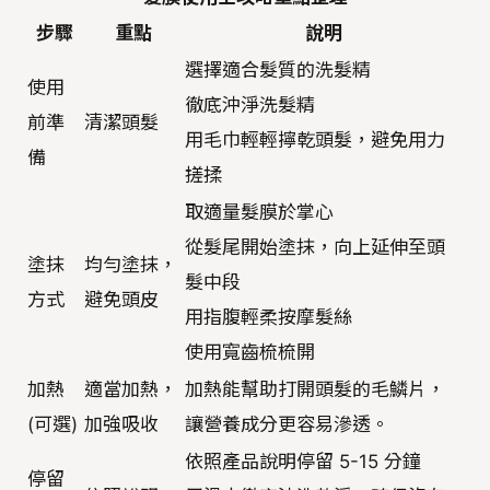
步驟
重點
說明
選擇適合髮質的洗髮精
使用
徹底沖淨洗髮精
前準
清潔頭髮
用毛巾輕輕擰乾頭髮，避免用力
備
搓揉
取適量髮膜於掌心
從髮尾開始塗抹，向上延伸至頭
塗抹
均勻塗抹，
髮中段
方式
避免頭皮
用指腹輕柔按摩髮絲
使用寬齒梳梳開
加熱
適當加熱，
加熱能幫助打開頭髮的毛鱗片，
(可選)
加強吸收
讓營養成分更容易滲透。
依照產品說明停留 5-15 分鐘
停留