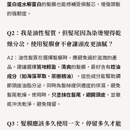
蛋白或水解蛋白
的髮膜也能修補受損髮芯，增強頭髮
的強韌度。
Q2：我是油性髮質，但髮尾因為染燙變得乾
燥分岔，使用髮膜會不會讓頭皮更油膩？
A2：油性髮質在選擇髮膜時，應避免過於滋潤的產
品。建議選擇
質地輕盈、清爽
的髮膜，最好含有
控油
成分（如海藻萃取、茶樹精油）
。這些成分能幫助調
節頭皮油脂分泌，同時為髮絲提供適度的保濕，避免
髮尾乾燥。使用時，
只塗抹在髮尾，避開頭皮
，並徹
底沖洗乾淨，避免殘留。
Q3：髮膜應該多久使用一次，停留多久才能