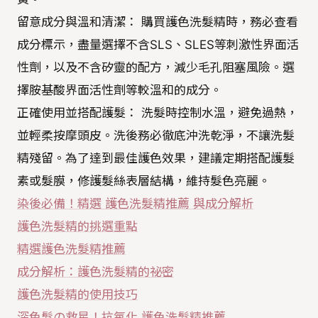
留意成分與溫和清潔： 購買護色洗髮精時，務必查看
成分標示，盡量選擇不含SLS、SLES等刺激性界面活
性劑，以及不含矽靈的配方，減少毛孔阻塞風險。選
擇胺基酸界面活性劑等較溫和的成分。
正確使用並搭配護髮： 洗髮時控制水溫，避免過熱，
並輕柔按摩頭皮。洗後務必徹底沖洗乾淨，不讓洗髮
精殘留。為了達到最佳護色效果，建議定期搭配護髮
素或髮膜，修護髮絲表層結構，維持髮色亮麗。
染後必備！精選 護色洗髮精推薦 與成分解析
護色洗髮精的挑選重點
精選護色洗髮精推薦
成分解析：護色洗髮精的祕密
護色洗髮精的使用技巧
深色髮の救星！抗氧化 護色洗髮精推薦