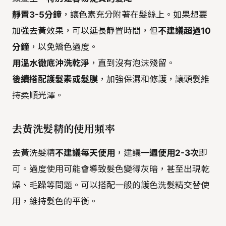
靜置3-5分鐘
，讓色素充分附著在髮絲上。如果想要
加強去黃效果，可以延長靜置時間，但
不建議超過10
分鐘
，以免矯色過度。
用溫水徹底沖洗乾淨
，直到沒有泡沫殘留。
後續搭配護髮素或髮膜
，加強保濕和修護，讓頭髮維
持柔順光澤。
去黃洗髮精的使用頻率
去黃洗髮精
不建議每天使用
，建議
一週使用2-3次
即
可。過度使用可能會導致髮色變得灰暗，甚至出現乾
燥、毛躁等問題。可以搭配一般的護色洗髮精交替使
用，維持髮色的平衡。