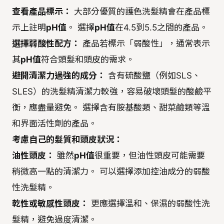
查看產品標示：
大部分優質的護色洗髮精會在產品標
示上註明
pH值
。 選擇
pH值
在4.5到5.5之間的產品。
選擇弱酸性配方：
產品若標示「弱酸性」，通常表示
其
pH值
符合頭髮和頭皮的需求。
避開清潔力過強的成分：
含有硫酸鹽（例如SLS、
SLES）的洗髮精清潔力較強，容易破壞頭髮的酸鹼平
衡，應盡量避免。 選擇含有胺基酸類、甜菜鹼類等溫
和界面活性劑的產品。
考慮自己的髮質和頭皮狀況：
油性頭皮：
雖然
pH值
很重要，但油性頭皮可能需要
稍微高一點的清潔力。 可以選擇添加控油成分的弱酸
性洗髮精。
乾性或敏感性頭皮：
更應選擇溫和、保濕的弱酸性洗
髮精，避免過度清潔。