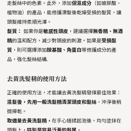
走髮絲中的色素。此外，添加
保濕成分
（如玻尿酸、
植物油）的產品，能修護漂髮後乾燥受損的髮質，讓
頭髮維持柔順光澤。
髮質：
如果你是
敏感性頭皮
，建議選擇
無香精、無酒
精
的溫和配方，減少對頭皮的刺激。如果是
受損髮
質
，則可選擇添加
胺基酸、角蛋白
等修護成分的產
品，強化髮絲結構.
去黃洗髮精的使用方法
正確的使用方法，才能讓去黃洗髮精發揮最佳效果：
濕髮後，先用一般洗髮精清潔頭皮和髮絲
，沖淨後稍
微擰乾。
取適量去黃洗髮精，
在手心搓揉起泡後，均勻塗抹在
頭髮上，
特別是容易泛黃的髮尾
。