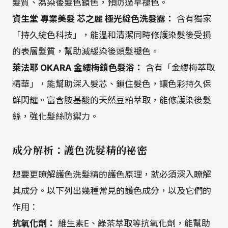
髮質、為染後髮色鎖色，預防過早褪色。
資生堂 專業美髮 芯之麗 極光綻色洗髮露：
含有獨家
「持久綻色科技」，能溫和清潔同時修護染髮後受損
的表層髮質，幫助減緩染後頭髮褪色。
萊法耶 OKARA 金縷梅鎖色髮浴：
含有「金縷梅萃取
精華」，能幫助深入髮芯、鎖住髮色，讓色彩持久保
鮮閃耀。富含胺基酸的天然豆粕萃取，能修護染後髮
絲，強化髮絲防禦力。
成分解析：護色洗髮精的祕密
想要更瞭解護色洗髮精的護色原理，就必須深入瞭解
其成分。以下列出幾種常見的護色成分，以及它們的
作用：
抗氧化劑：
維生素E、綠茶萃取等抗氧化劑，能幫助