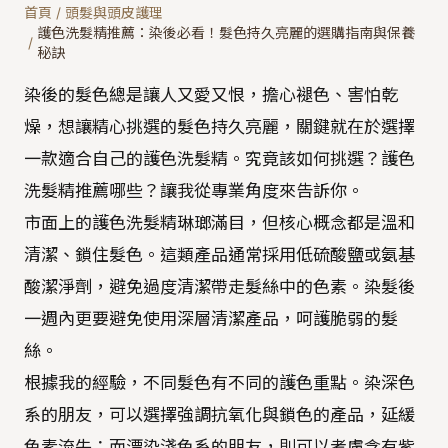
首頁
/
頭髮與頭皮護理
護色洗髮精推薦：染後必看！髮色持久亮麗的選購指南與保養
/
秘訣
染後的髮色總是讓人又愛又恨，擔心褪色、害怕乾
燥，想讓精心挑選的髮色持久亮麗，關鍵就在於選擇
一款適合自己的護色洗髮精。究竟該如何挑選？護色
洗髮精推薦哪些？讓我從專業角度來告訴你。
市面上的護色洗髮精琳瑯滿目，但核心概念都是溫和
清潔、鎖住髮色。這類產品通常採用低硫酸鹽或氨基
酸潔淨劑，避免過度清潔帶走髮絲中的色素。染髮後
一週內更要避免使用深層清潔產品，呵護脆弱的髮
絲。
根據我的經驗，不同髮色有不同的護色重點。染深色
系的朋友，可以選擇強調抗氧化與鎖色的產品，延緩
色素流失；而漂染淺色系的朋友，則可以考慮含有紫