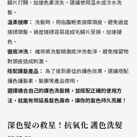
鱗片打開，加速色素流失。建議使用溫水或冷水洗
髮。
溫柔按摩：
洗髮時，用指腹輕柔按摩頭皮，避免過度
搓揉頭髮。過度搓揉容易造成毛鱗片受損，加速褪
色。
徹底沖洗：
確保將洗髮精徹底沖洗乾淨，避免殘留物
對頭皮造成刺激。
搭配護髮產品：
為了達到最佳的護色效果，建議搭配
護色護髮素、髮膜等產品使用。
選擇適合自己的護色洗髮精，並搭配正確的使用方
法，就能有效延長髮色壽命，讓你的髮色持久亮麗！
深色髮の救星！抗氧化 護色洗髮