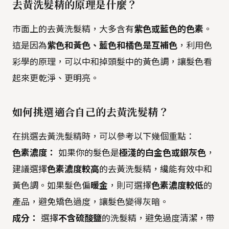
去黃洗髮精的原理是什麼？
市面上的去黃洗髮精，大多含有
紫色或藍色的色素
。
這是因為
紫色和黃色、藍色和橘色是互補色
，利用色
彩學的原理，可以中和掉頭髮中的黃色調，讓髮色看
起來更乾淨、更明亮。
如何挑選適合自己的去黃洗髮精？
在挑選去黃洗髮精時，可以參考以下幾個重點：
色素濃度：
如果你的髮色是
極淺的白金色或銀灰色
，
建議選擇
色素濃度較高
的去黃洗髮精，纔能有效中和
黃色調。如果髮色偏
暖金
，則可選擇
色素濃度較低
的
產品，避免矯色過度，讓髮色變得灰暗。
成分：
選擇
不含硫酸鹽
的洗髮精，避免過度清潔，帶