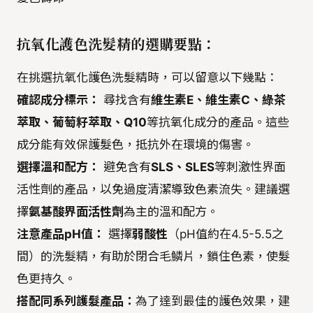
抗氧化護色洗髮精的選購要點：
在挑選抗氧化護色洗髮精時，可以留意以下幾點：
確認成分標示：
尋找含有
維生素E、維生素C、綠茶
萃取、葡萄籽萃取、Q10
等抗氧化成分的產品。這些
成分能有效保護髮色，抵抗外在環境的傷害。
選擇溫和配方：
避免含有
SLS、SLES
等刺激性界面
活性劑的產品，以免過度清潔導致色素流失。建議選
擇
氨基酸界面活性劑
為主的溫和配方。
注意產品pH值：
選擇
弱酸性
（pH值約在4.5-5.5之
間）的洗髮精，有助於閉合毛鱗片，鎖住色素，使髮
色更持久。
搭配同系列護髮產品：
為了達到最佳的護色效果，建