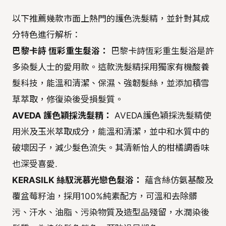
以下推薦幾款市面上熱門的護色洗髮精，並針對其成
分特色進行解析：
巴黎卡詩 恆彩重生髮浴：
巴黎卡詩恆彩重生髮浴是許
多染髮人士的愛用款。這款洗髮精採用獨家有機酸養
髮科技，能溫和清潔、保濕、強韌髮絲，並添加積雪
草萃取，修復染後受損髮質。
AVEDA 護色穎採洗髮精：
AVEDA護色穎採洗髮精使
用米及玉米萃取成分，能溫和清潔，並中和水質中的
破壞因子，減少髮色流失。其清新怡人的柑橘調香味
也深受喜愛.
KERASILK 絲馭洸慕光戀色髮浴：
蘊含絲仿氨基酸及
覆盆莓籽油，採用100%純素配方，可溫和去除髒
污、汗水、油脂、污染物質及造型品殘留，水潤染後