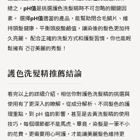
總之，
pH值
是挑選護色洗髮精時不可忽略的關鍵因
素。 選擇
pH值
適當的產品，能幫助閉合毛鱗片、維
持頭髮健康、平衡頭皮酸鹼值，讓染後的髮色更加持
久亮麗。 配合正確的洗髮方式和護髮習慣，你也能輕
鬆擁有 건강美麗的秀髮！
護色洗髮精推薦結論
看完以上的詳細介紹，相信你對護色洗髮精的挑選與
使用有了更深入的瞭解。從成分解析、不同髮色的護
理重點，到 pH 值的影響，甚至是去黃洗髮精的使用
技巧，每個環節都不能馬虎。畢竟，染髮是一筆不小
的花費，更需要用心呵護，才能讓美麗髮色維持更