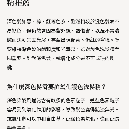
精推薦
深色髮如黑、棕、紅等色系，雖然相較於淺色髮較不
易褪色，但仍然會因為
紫外線、熱傷害、以及不當清
潔
而逐漸失去光澤，甚至出現偏黃、偏紅的窘境。想
要維持深色髮的飽和度和光澤感，選對護色洗髮精至
關重要。針對深色髮，
抗氧化
成分是不可或缺的關
鍵。
為什麼深色髮需要抗氧化護色洗髮精？
深色染髮劑通常含有較多的色素粒子，這些色素粒子
容易受到氧化作用的影響，導致髮色變得黯淡無光。
抗氧化劑
可以中和自由基，延緩色素氧化，從而延長
髮色壽命。