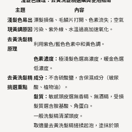
淺髮色護理：去黃洗髮精選購與使用指南
主題
內容
淺髮色易出
漂髮損傷、毛鱗片打開、色素流失；空氣
現黃調原因
污染、紫外線、水溫過高加速氧化。
去黃洗髮精
利用紫色/藍色色素中和黃色調。
原理
色素濃度：
極淺髮色選高濃度，暖金色選
低濃度。
去黃洗髮精
成分：
不含硫酸鹽，含保濕成分（玻尿
挑選重點
酸、植物油）。
髮質：
敏感頭皮選無香精、無酒精，受損
髮質選含胺基酸、角蛋白。
一般洗髮精清潔頭皮。
取適量去黃洗髮精搓揉起泡，塗抹於頭