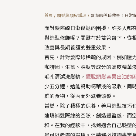
首頁
/
頭髮與頭皮護理
/
髮際線稀疏救星！日常
面對髮際線日漸後退的困擾，許多人都
與造型修飾呢？關鍵在於雙管齊下，從
改善與長期養護的雙重效果。
首先，針對髮際線稀疏的成因，例如壓
咖啡因、生薑、胜肽等成分的頭皮精華
毛孔清潔洗髮精，
擺脫頭髮容易出油的
少五分鐘，這能幫助精華液的吸收，同
群的食物，從內而外滋養頭髮。
當然，除了積極的保養，善用造型技巧
速填補髮際線的空隙，創造豐盈感。而
和。在我的經驗中，找到適合自己臉型
是可以考慮的選項。但請務必諮詢專業