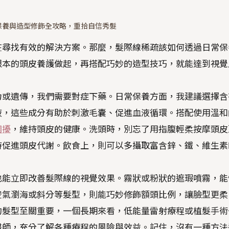
保養與造型修飾全攻略，重拾自信秀髮
在尋找有效的解決方案。那麼，髮際線稀疏該如何透過日常保
根本的頭皮養護做起，再搭配巧妙的造型技巧，就能達到視覺
力或遺傳，我們需要對症下藥。日常保養方面，我建議選擇含
液，這些成分有助於刺激毛囊、促進血液循環。搭配使用溫和
困擾
，維持頭皮的健康。洗頭時，別忘了用指腹輕柔按摩頭皮
時促進頭皮代謝。飲食上，則可以多攝取富含鋅、鐵、維生素
也能立即改善髮際線的視覺效果。霧狀或粉狀的遮瑕噴霧，能
空氣瀏海或斜分等髮型，則能巧妙修飾額頭比例，讓臉型更柔
的髮型至關重要，一個長期來看，低能量雷射療程或植髮手術
醫師，充分了解各種療程的風險與效益。記住，沒有一種方法