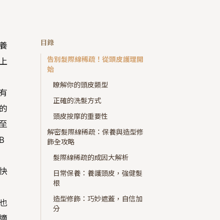
目錄
養
告別髮際線稀疏！從頭皮護理開
上
始
瞭解你的頭皮類型
有
正確的洗髮方式
的
頭皮按摩的重要性
至
解密髮際線稀疏：保養與造型修
B
飾全攻略
髮際線稀疏的成因大解析
快
日常保養：養護頭皮，強健髮
根
造型修飾：巧妙遮蓋，自信加
也
分
適