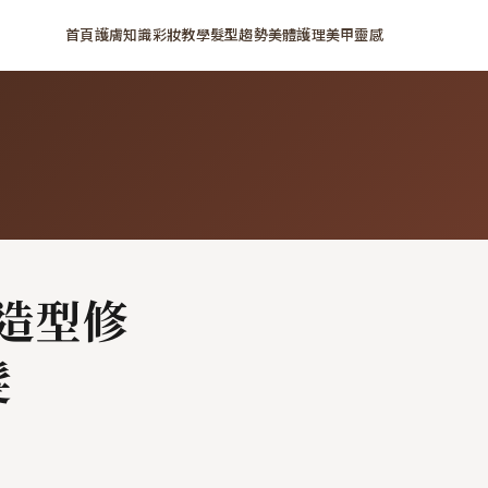
首頁
護膚知識
彩妝教學
髮型趨勢
美體護理
美甲靈感
造型修
髮