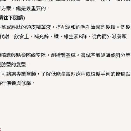
善方案，纔是最重要的。
續往下閱讀)
生薑或胜肽的頭皮精華液，搭配溫和的毛孔清潔洗髮精。洗髮
代謝。飲食上，補充鋅、鐵、維生素B群，從內而外滋養頭
瑕噴霧輕點髮際線空隙，創造豐盈感。嘗試空氣瀏海或斜分等
己臉型的髮型。
，可諮詢專業醫師，了解低能量雷射療程或植髮手術的優缺點
進行保養與修飾。
略