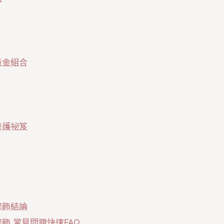
黃金組合
養護祕笈
修飾結論
飾 常見問題快速FAQ