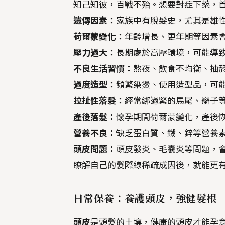
知己知彼，百戰不殆。想要對症下藥，
遺傳因素：
家族中有脫髮史，尤其是雄
荷爾蒙變化：
年齡增長、更年期等因素
壓力過大：
長期處於高壓環境，可能導
不良生活習慣：
熬夜、飲食不均衡、抽
過度造型：
頻繁染燙、使用造型品，可
拉扯性落髮：
經常綁過緊的馬尾、辮子
產後落髮：
懷孕期間荷爾蒙變化，產後
營養不良：
缺乏蛋白質、鐵、鋅等營養
頭皮問題：
頭皮發炎、毛囊炎等問題，
瞭解自己的髮際線稀疏成因後，就能更
日常保養：養護頭皮，強健髮根
頭皮
是頭髮的土壤，健康的頭皮才能孕