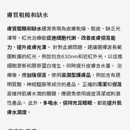
膚質粗糙和缺水
膚質粗糙和缺水
通常表現為皮膚乾燥、脫皮、缺乏光
澤等。紅光治療能
促進細胞代謝
，
改善皮膚保濕能
力
，
提升皮膚光澤
。 針對此類問題，建議選擇波長範
圍較廣的紅光，例如包含630nm和近紅外光，以促進
細胞更新和膠原蛋白增生，同時提升皮膚含水量。 治
療後，應
加強保濕
，使用
滋潤型護膚品
，例如含有透
明質酸、神經醯胺等成分的產品。 正確的
清潔
和
保濕
是維持肌膚水潤的關鍵，應避免使用過度清潔或刺激
性產品。 此外，
多喝水
，
保持充足睡眠
，都能
提升肌
膚水潤度
。