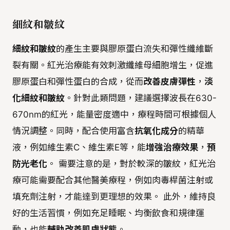
細紋和皺紋
細紋和皺紋
的產生主要與膠原蛋白流失和彈性纖維斷
裂有關。紅光治療能有效刺激纖維母細胞增生，促進
膠原蛋白和彈性蛋白的合成，從而
改善皮膚彈性
，
淡
化細紋和皺紋
。針對此類問題，建議選擇波長在630-
670nm的紅光，能量密度適中，療程時間可根據個人
情況調整。同時，配合使用富含
抗氧化成分
的精華
液，例如維生素C、維生素E等，能
增強治療效果
，
預
防光老化
。 需要注意的是，對於較深的皺紋，紅光治
療可能需要配合其他醫美療程，例如肉毒桿菌注射或
填充劑注射，才能達到更理想的效果。 此外，維持良
好的生活習慣，例如充足睡眠、均衡飲食和規律運
動，也能
輔助改善肌膚狀態
。