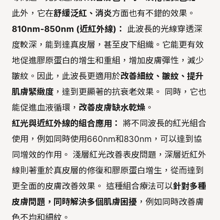
此外，它在
舒緩泛紅、消炎
方面也有不錯的效果。
810nm-850nm (近紅外線)：
此波長的光線穿透深
度較深，能到達真皮層，甚至皮下組織。它能更有效
地促進膠原蛋白的增生和重組，增加皮膚彈性，減少
皺紋。因此，此波長更適用於
改善細紋、皺紋、提升
肌膚緊緻度
，達到更顯著的抗衰老效果。 同時，它也
能促進血液循環，
改善皮膚缺水乾燥
。
紅光與近紅外線的組合應用：
將不同波長的紅光組合
使用，例如同時使用660nm和830nm，可以達到協
同增效的作用。 淺層紅光改善表皮問題，深層近紅外
線則著重於真皮層的修復和膠原蛋白增生，從而達到
更全面的皮膚改善效果。 這種組合療法可以
針對多種
皮膚問題，同時解決多個肌膚困擾
，例如同時改善膚
色不均和細紋。