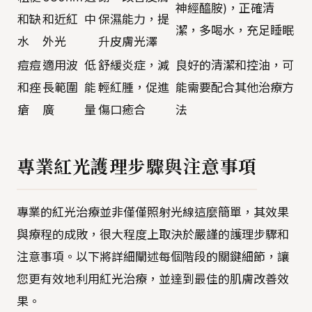
神經醯胺)，正確清
和缺
和近紅
中
保濕能力，提
潔，多喝水，充足睡眠
水
外光
升皮膚光澤
痘痘
適用波
低
舒緩炎症，減
良好的清潔和控油，可
和痤
長範圍
能
輕紅腫，促進
能需要配合其他治療方
瘡
廣
量
傷口癒合
法
專業紅光護理步驟與注意事項
專業的紅光治療並非僅僅照射光線這麼簡單，其效果
與療程的成敗，很大程度上取決於嚴謹的護理步驟和
注意事項。以下將詳細闡述每個階段的關鍵細節，讓
您更有效地利用紅光治療，並達到最佳的肌膚改善效
果。