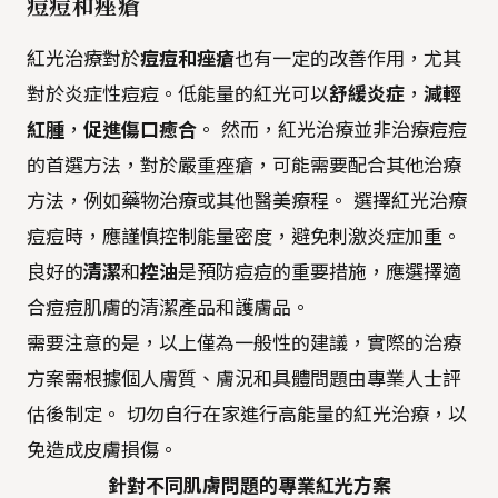
痘痘和痤瘡
紅光治療對於
痘痘和痤瘡
也有一定的改善作用，尤其
對於炎症性痘痘。低能量的紅光可以
舒緩炎症
，
減輕
紅腫
，
促進傷口癒合
。 然而，紅光治療並非治療痘痘
的首選方法，對於嚴重痤瘡，可能需要配合其他治療
方法，例如藥物治療或其他醫美療程。 選擇紅光治療
痘痘時，應謹慎控制能量密度，避免刺激炎症加重。
良好的
清潔
和
控油
是預防痘痘的重要措施，應選擇適
合痘痘肌膚的清潔產品和護膚品。
需要注意的是，以上僅為一般性的建議，實際的治療
方案需根據個人膚質、膚況和具體問題由專業人士評
估後制定。 切勿自行在家進行高能量的紅光治療，以
免造成皮膚損傷。
針對不同肌膚問題的專業紅光方案