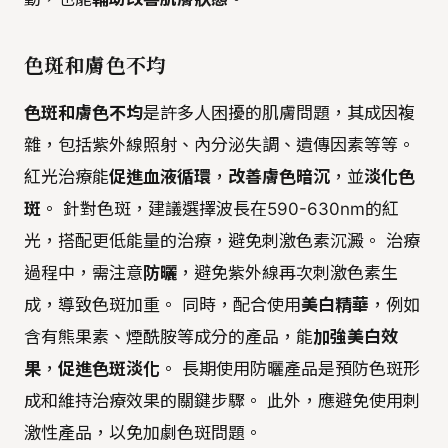
色斑和膚色不均
色斑和膚色不均
是許多人困擾的肌膚問題，其成因複
雜，包括紫外線照射、內分泌失調、遺傳因素等等。
紅光治療能
促進血液循環
，
改善膚色暗沉
，並
淡化色
斑
。 針對色斑，建議選擇波長在590-630nm的紅
光，搭配更低能量的治療，避免刺激色素沉澱。 治療
過程中，需注意
防曬
，避免紫外線再次刺激色素生
成，導致色斑加重。 同時，配合使用
美白精華
，例如
含有熊果素、煙酰胺等成分的產品，能
加強美白效
果
，
促進色斑淡化
。 長期使用防曬產品是預防色斑形
成和維持治療效果的關鍵步驟。 此外，應避免使用刺
激性產品，以免加劇色斑問題。