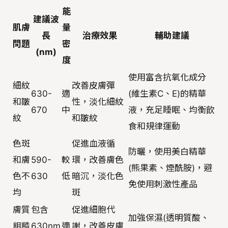
能
建議波
肌膚
量
長
治療效果
輔助建議
問題
密
(nm)
度
使用富含抗氧化成分
細紋
改善皮膚彈
630-
適
(維生素C、E)的精華
和皺
性，淡化細紋
670
中
液，充足睡眠、均衡飲
紋
和皺紋
食和規律運動
色斑
促進血液循
防曬，使用美白精華
和膚
590-
較
環，改善膚色
(熊果素、煙酰胺)，避
色不
630
低
暗沉，淡化色
免使用刺激性產品
均
斑
膚質
包含
促進細胞代
加強保濕(透明質酸、
粗糙
630nm
適
謝，改善皮膚