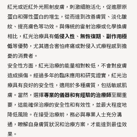
紅光或近紅外光照射皮膚，刺激細胞活化，促進膠原
蛋白和彈性蛋白的增生，從而達到改善膚質、淡化皺
紋、提亮膚色等功效。與傳統的雷射治療或化學換膚
相比，紅光治療具有
低侵入性
、
無恢復期
、
副作用極
低
等優勢，尤其適合害怕疼痛或對侵入式療程感到擔
憂的消費者。
安全性方面，紅光治療的能量相對較低，不會對皮膚
造成損傷。經過多年的臨床應用和研究證實，紅光治
療具有良好的安全性，適用於多種膚質，包括敏感肌
膚。當然，選擇
專業的儀器和有經驗的治療師
至關重
要，這能確保治療的安全性和有效性，並最大程度地
降低風險。在接受治療前，務必與專業人士充分溝
通，瞭解自身膚質狀況和治療方案，才能達到最佳效
果。