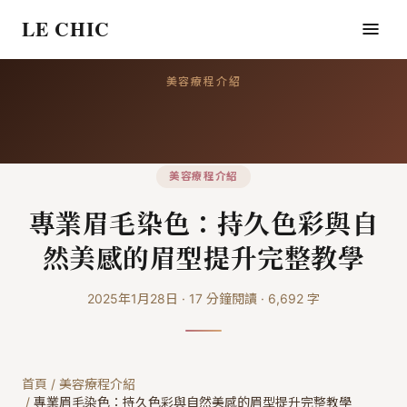
LE CHIC
美容療程介紹
美容療程介紹
專業眉毛染色：持久色彩與自
然美感的眉型提升完整教學
2025年1月28日
·
17
分鐘閱讀
·
6,692
字
首頁
/
美容療程介紹
/
專業眉毛染色：持久色彩與自然美感的眉型提升完整教學