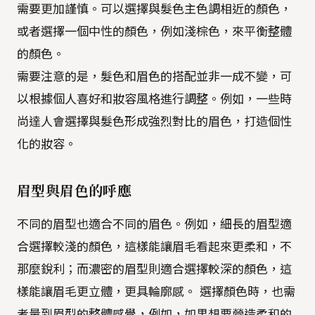
需要更加謹慎。可以選擇與髮色主色調相近的顏色，
或者選擇一個中性的顏色，例如淺棕色，來平衡整體
的顏色。
需要注意的是，髮色和眉色的搭配並非一成不變，可
以根據個人喜好和妝容風格進行調整。例如，一些時
尚達人會選擇與髮色形成強烈對比的眉色，打造個性
化的妝容。
眉型與眉色的呼應
不同的眉型也適合不同的眉色。例如，細長的眉型適
合選擇較淺的顏色，這樣能讓眉毛看起來更柔和，不
那麼銳利；而濃密的眉型則適合選擇較深的顏色，這
樣能讓眉毛更立體，更具輪廓感。 選擇顏色時，也需
考量到眉型的整體感覺，例如，如果想要營造柔和的