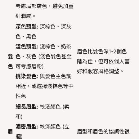
考慮局部膚色，避免加重
紅潤感。
深色頭髮:
深棕色、深灰
色、黑色
淺色頭髮:
淺棕色、奶茶
眉色比髮色深1-2個色
髮
色、灰色 (淺色髮色甚至
階為佳，但可依個人喜
色
可考慮眉粉)
好和妝容風格調整。
挑染髮色:
與髮色主色調
相近，或選擇淺棕色等中
性色
細長眉型:
較淺顏色 (柔
和)
濃密眉型:
較深顏色 (立
眉
眉型和眉色的協調性很
體)