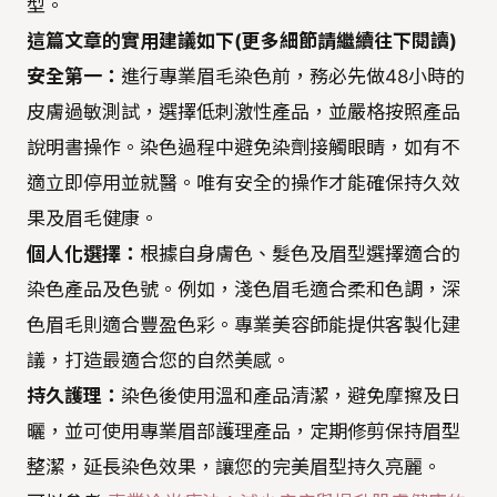
型。
這篇文章的實用建議如下(更多細節請繼續往下閱讀)
安全第一：
進行專業眉毛染色前，務必先做48小時的
皮膚過敏測試，選擇低刺激性產品，並嚴格按照產品
說明書操作。染色過程中避免染劑接觸眼睛，如有不
適立即停用並就醫。唯有安全的操作才能確保持久效
果及眉毛健康。
個人化選擇：
根據自身膚色、髮色及眉型選擇適合的
染色產品及色號。例如，淺色眉毛適合柔和色調，深
色眉毛則適合豐盈色彩。專業美容師能提供客製化建
議，打造最適合您的自然美感。
持久護理：
染色後使用溫和產品清潔，避免摩擦及日
曬，並可使用專業眉部護理產品，定期修剪保持眉型
整潔，延長染色效果，讓您的完美眉型持久亮麗。