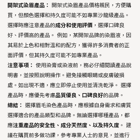
開架式染眉產品：
開架式染眉產品價格親民，方便購
買，但顏色選擇和持久度可能不如專業沙龍級產品。
選擇時應注意產品的
成分和使用評價
，選擇口碑良
好、評價高的產品。 例如，某開架品牌的染眉液，因
其易於上色和相對溫和的配方，獲得許多消費者的正
面評價，但其持久度可能不如專業產品。
注意事項：
使用染膏或染液前，務必仔細閱讀產品說
明書，並按照說明操作。避免接觸眼睛或皮膚破損
處。如出現不適，應立即停止使用並清洗乾淨。 選擇
產品時，應優先考慮
品質優良、口碑良好
的品牌。
總結：
選擇眉毛染色產品時，應根據自身需求和膚質
選擇適合的產品類型和品牌。無論選擇哪種產品，都
應
注重產品的安全性、成分天然度、以及持久度
。 建
議在購買前多做功課，參考專業人士的意見，並進行