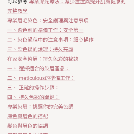
可以參考
專業冷光療法：減少痘痘與提升肌膚健康的
完整教學
專業眉毛染色：安全護理與注意事項
一、染色前的準備工作：安全第一
二、染色過程中的注意事項：細心操作
三、染色後的護理：持久亮麗
在家安全染眉：持久色彩的祕訣
一、 選擇適合的染眉產品：
二、 meticulous的準備工作：
三、 正確的操作步驟：
四、 持久色彩的關鍵：
專業染眉：挑選你的完美色調
膚色與眉色的搭配
髮色與眉色的協調