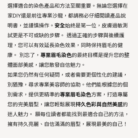
選擇適合的染色產品和方法至關重要。無論您選擇在
家DIY還是前往專業沙龍，都請務必仔細閱讀產品說
明書，並謹慎操作。
安全
始終是第一位，皮膚過敏測
試更是不可或缺的步驟。 透過正確的步驟與後續護
理，您可以有效延長染色效果，同時保持眉毛的健
康。 別忘了，
專業眉毛染色
的最終目標是提升您的整
體面部美感，讓您散發自信魅力。
如果您仍然有任何疑問，或者需要更個性化的建議，
別猶豫，尋求專業美容師的協助。他們能根據您的個
別需求，提供更精準的
專業眉毛染色
方案，打造專屬
您的完美眉型，讓您輕鬆展現
持久色彩與自然美感
的
迷人魅力。 願每位讀者都能找到最適合自己的方法，
擁有持久亮麗、自信滿滿的眉型，展現最美的自己！