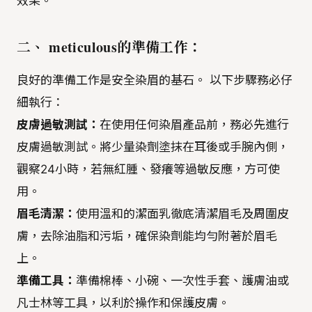
效果。
二、 meticulous的準備工作：
良好的準備工作是安全染眉的基石。 以下步驟務必仔
細執行：
皮膚過敏測試：
在使用任何染眉產品前，務必先進行
皮膚過敏測試。將少量染劑塗抹在耳後或手腕內側，
觀察24小時，若無紅腫、發癢等過敏反應，方可使
用。
眉毛清潔：
使用溫和的潔面乳徹底清潔眉毛及周圍皮
膚，去除油脂和污垢，確保染劑能均勻附著於眉毛
上。
準備工具：
準備棉棒、小碗、一次性手套、護膚油或
凡士林等工具，以利於操作和保護皮膚。