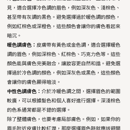
見，適合選擇冷色調的眉色，例如深灰色、淺棕色、
甚至帶有灰調的黑色。避免選擇過於暖色調的顏色，
例如紅棕色或深橙色，這些顏色會讓你的膚色看起來
暗沉。
暖色調膚色：
皮膚帶有黃色或金色調，適合選擇暖色
調的眉色，例如深棕色、紅棕色、巧克力色等。這些
顏色能與膚色完美融合，讓妝容更自然和諧。避免選
擇過於冷色調的顏色，例如深灰色或黑色，這些顏色
會讓你的膚色顯得暗淡。
中性色調膚色：
介於冷暖色調之間，選擇眉色的範圍
較廣，可以根據髮色和個人喜好進行選擇。深淺棕色
的色系通常都是不錯的選擇。
除了整體膚色，也要考慮局部膚色。例如，如果你的
眉毛附近皮膚比較紅潤，那麼選擇眉色時就應該避開