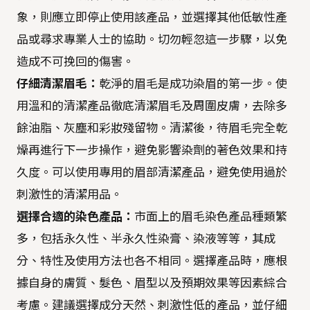
象，則應立即停止使用該產品，並選擇其他低敏性產
品或尋求專業人士的協助。切勿輕忽這一步驟，以免
造成不可挽回的傷害。
仔細清潔眉毛：
乾淨的眉毛是成功染眉的第一步。使
用溫和的清潔產品徹底清潔眉毛及周圍皮膚，去除多
餘油脂、灰塵和彩妝殘留物。清潔後，待眉毛完全乾
燥再進行下一步操作，避免影響染劑的著色效果和持
久度。可以使用專用的眉部清潔產品，避免使用過於
刺激性的清潔用品。
選擇合適的染色產品：
市面上的眉毛染色產品種類繁
多，包括永久性、半永久性染膏、染液等等，其成
分、特性及使用方法也各不相同。選擇產品時，應根
據自身的膚質、髮色、眉型以及預期效果等因素綜合
考慮。建議選擇成分天然、刺激性低的產品，並仔細