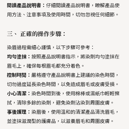
閱讀產品說明書：
仔細閱讀產品說明書，瞭解產品使
用方法、注意事項及使用時間，切勿忽視任何細節。
三、 正確的操作步驟：
染眉過程需細心謹慎，以下步驟可參考：
均勻塗抹：
按照產品說明書指示，將染劑均勻塗抹在
眉毛上，確保每根眉毛都充分着色。
控制時間：
嚴格遵守產品說明書上建議的染色時間，
切勿過度延長染色時間，以免造成眉毛或皮膚受損。
小心清潔：
染色時間到後，使用棉棒或濕紙巾輕輕擦
拭，清除多餘的染劑，避免染劑沾染到周圍皮膚。
事後護理：
染眉後，使用溫和的清潔產品清洗眉毛，
並塗抹滋潤型的護膚品，以滋養眉毛和周圍皮膚。