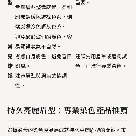
型
重要。
考慮眉型整體感覺，柔和
印象選暖色調棕色系，俐
落感選冷色調灰色系。
避免過於濃烈的顏色，容
常
易顯得老氣不自然。
見
考慮自身膚色，避免盲目
建議先用眉筆或眉粉試
錯
跟風。
色，再進行專業染色。
誤
注意眉型與眉色的協調
性。
持久亮麗眉型：專業染色產品推薦
選擇適合的染色產品是成就持久亮麗眉型的關鍵。市