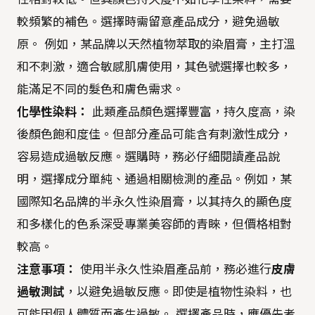
較頻繁的補色。選擇時需留意產品成分，避免過敏
原。 例如，某品牌以天然植物萃取的染眉膏，主打溫
和不刺激，適合敏感肌膚使用，其色號選擇也較多，
能滿足不同的髮色和膚色需求。
化學性染料：
此類產品顏色選擇豐富，持久度高，染
後顏色飽和度佳。但部分產品可能含有刺激性成分，
容易造成過敏反應。選購時，務必仔細閱讀產品說
明，選擇成分單純、通過相關檢測的產品。例如，某
國際知名品牌的半永久性染眉膏，以其持久的顯色度
和多樣化的色系深受專業美容師的青睞，但價格相對
較高。
注意事項：
使用半永久性染眉產品前，務必進行
皮膚
過敏測試
，以避免過敏反應。即使是植物性染料，也
可能因個人體質而產生過敏。 選擇產品時，應優先考