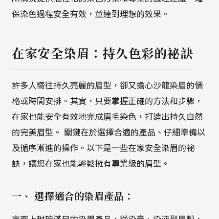
保染色過程安全有效，並達到理想的效果。
在家安全染眉：持久色彩的祕訣
許多人嚮往持久亮麗的眉型，卻又擔心沙龍染眉的價
格或時間安排。其實，只要掌握正確的方法和步驟，
在家也能安全有效地完成眉毛染色，打造出持久自然
的完美眉型。 關鍵在於選擇合適的產品、仔細準備以
及循序漸進的操作。以下是一些在家安全染眉的祕
訣，讓您在家也能輕鬆擁有專業級的眉型。
一、 選擇適合的染眉產品：