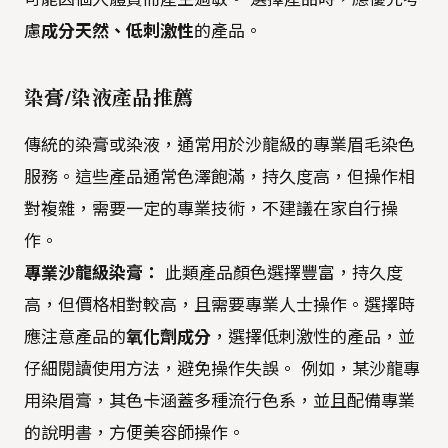
慮
成分天然、低刺激性
的產品。
染膏/染液產品推薦
傳統的染膏或染液，通常用於沙龍級的專業眉毛染色
服務。這些產品通常色澤飽滿，持久度高，但操作相
對複雜，需要一定的專業技術，不建議在家自行操
作。
專業沙龍級染膏：
此類產品顏色選擇豐富，持久度
高，但價格相對較高，且需要專業人士操作。選擇時
應注意產品的
氧化劑成分
，選擇低刺激性的產品，並
仔細閱讀使用方法，避免操作失誤。 例如，某沙龍專
用染眉膏，其色卡涵蓋多種流行色系，並且配備專業
的說明書，方便美容師操作。