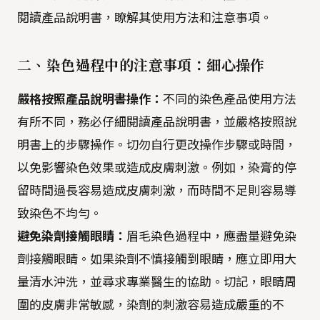
閱讀產品說明書，瞭解其使用方法和注意事項。
二、染色過程中的注意事項：細心操作
嚴格按照產品說明書操作：
不同的染色產品使用方法
有所不同，務必仔細閱讀產品說明書，並嚴格按照說
明書上的步驟操作。切勿自行更改操作步驟或時間，
以免影響染色效果或造成皮膚刺激。例如，染膏的停
留時間過長容易造成皮膚刺激，而時間不足則容易導
致染色不均勻。
避免染劑接觸眼睛：
眉毛染色過程中，應盡量避免染
劑接觸眼睛。如果染劑不慎接觸到眼睛，應立即用大
量清水沖洗，並尋求專業醫生的協助。切記，眼睛周
圍的皮膚非常敏感，染劑的刺激容易造成嚴重的不