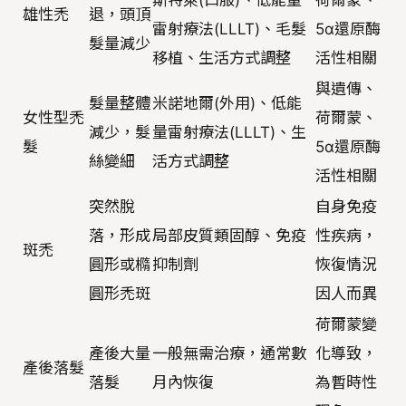
斯特萊(口服)、低能量
荷爾蒙、
雄性禿
退，頭頂
雷射療法(LLLT)、毛髮
5α還原酶
髮量減少
移植、生活方式調整
活性相關
與遺傳、
髮量整體
米諾地爾(外用)、低能
女性型禿
荷爾蒙、
減少，髮
量雷射療法(LLLT)、生
髮
5α還原酶
絲變細
活方式調整
活性相關
突然脫
自身免疫
落，形成
局部皮質類固醇、免疫
性疾病，
斑禿
圓形或橢
抑制劑
恢復情況
圓形禿斑
因人而異
荷爾蒙變
產後大量
一般無需治療，通常數
化導致，
產後落髮
落髮
月內恢復
為暫時性