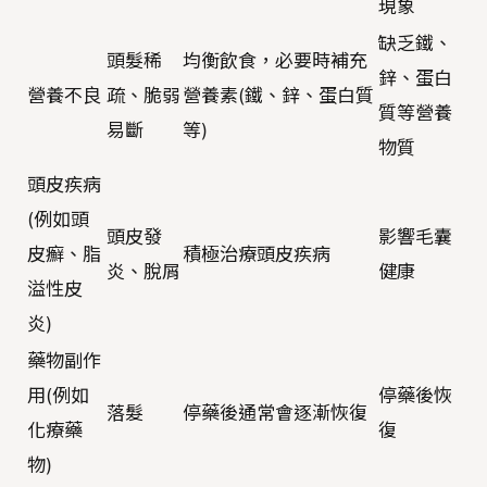
現象
缺乏鐵、
頭髮稀
均衡飲食，必要時補充
鋅、蛋白
營養不良
疏、脆弱
營養素(鐵、鋅、蛋白質
質等營養
易斷
等)
物質
頭皮疾病
(例如頭
頭皮發
影響毛囊
皮癬、脂
積極治療頭皮疾病
炎、脫屑
健康
溢性皮
炎)
藥物副作
用(例如
停藥後恢
落髮
停藥後通常會逐漸恢復
化療藥
復
物)