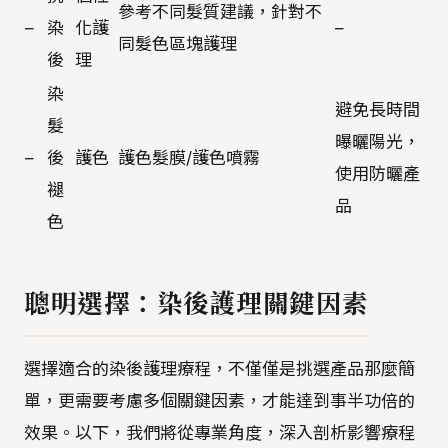
參考不同髮質建議，針對不
–
染
化護
–
同髮色區塊護理
後
理
染
避免長時間
髮
曝曬陽光，
–
後
護色
護色髮膜/護色噴霧
使用防曬產
褪
品
色
聰明選擇：染後護理關鍵因素
選擇適合的染後護理療程，不僅僅是挑選產品那麼簡
單，更需要考慮多個關鍵因素，才能達到事半功倍的
效果。以下，我們將從專業角度，深入剖析影響療程