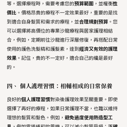
等。選擇療程時，需要考慮您的
預算範圍
，並權衡
性
價比
。價格昂貴的療程不一定效果最好，重要的是找
到適合自身髮質和需求的療程，並
合理規劃預算
。您
可以選擇將高價位的專業沙龍療程與居家護理相結
合，例如，定期前往沙龍進行深層修復，再搭配日常
使用的護色洗髮精和護髮素，達到
經濟又有效的護理
效果
。記住，貴的不一定好，適合自己的纔是最好
的。
四、 個人護理習慣：相輔相成的日常保養
良好的
個人護理習慣
對染後護理效果至關重要。即使
選擇了再好的療程，如果日常護理不當，也難以維持
理想的髮質和髮色。例如，
避免過度使用熱造型工
具
，例如電捲棒和吹風機，可以減少髮質受損；
正確