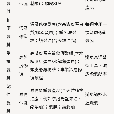
髮
保濕
基酸)；頭皮SPA
產品
質
粗
深層修復髮膜(含高濃度蛋白
每週使用一
硬
深層
–
質/膠原蛋白)；護色洗髮
次深層修復
髮
修復
精；護髮油(含天然油脂)
髮膜
質
受
高濃度蛋白質修護髮膜(含水
高強
避免高溫造
損
解膠原蛋白/水解角蛋白)；
–
度修
型工具，減
髮
頭皮舒緩精華；專業深層修
復
少染髮頻率
質
復療程
乾
滋潤型護髮產品(含天然植物
性
滋潤
避免過熱水
–
油脂，例如摩洛哥堅果油、
髮
保濕
溫洗髮
酪梨油)；髮膜；護髮油
質