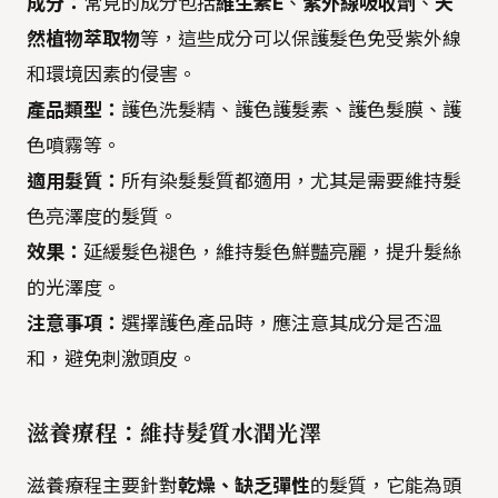
成分：
常見的成分包括
維生素E
、
紫外線吸收劑
、
天
然植物萃取物
等，這些成分可以保護髮色免受紫外線
和環境因素的侵害。
產品類型：
護色洗髮精、護色護髮素、護色髮膜、護
色噴霧等。
適用髮質：
所有染髮髮質都適用，尤其是需要維持髮
色亮澤度的髮質。
效果：
延緩髮色褪色，維持髮色鮮豔亮麗，提升髮絲
的光澤度。
注意事項：
選擇護色產品時，應注意其成分是否溫
和，避免刺激頭皮。
滋養療程：維持髮質水潤光澤
滋養療程主要針對
乾燥、缺乏彈性
的髮質，它能為頭