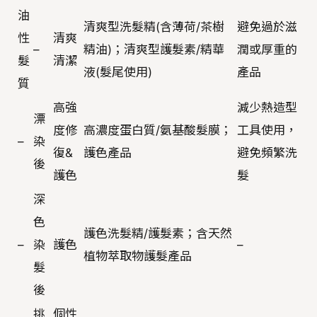
油
清爽型洗髮精(含薄荷/茶樹
避免過於滋
性
清爽
–
精油)；清爽型護髮素/精華
潤或厚重的
髮
清潔
液(髮尾使用)
產品
質
高強
減少熱造型
漂
度修
高濃度蛋白質/氨基酸髮膜；
工具使用，
–
染
復&
護色產品
避免頻繁洗
後
護色
髮
深
色
護色洗髮精/護髮素；含天然
–
染
護色
–
植物萃取物護髮產品
髮
後
挑
個性