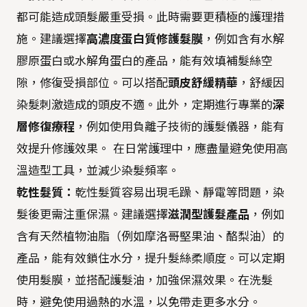
都可能造成頭髮嚴重受損。此時需要更積極的護理措
施。建議選擇
高濃度蛋白質修護髮膜
，例如含有水解
膠原蛋白或水解角蛋白的產品，能有效填補髮絲空
隙，修復受損部位。可以搭配
頭皮舒緩精華
，舒緩因
染髮刺激造成的頭皮不適。此外，定期進行專業的
深
層修復療程
，例如使用負離子技術的護髮儀器，能有
效提升修護效果。 在日常護理中，應盡量避免使用高
溫造型工具，並減少染髮頻率。
乾性髮質：
乾性髮質容易出現毛躁、靜電等問題，染
髮後更需注重保濕。建議選擇
滋潤型護髮產品
，例如
含有天然植物油脂（例如摩洛哥堅果油、酪梨油）的
產品，能有效鎖住水分，提升髮絲柔順度。可以定期
使用髮膜，並搭配護髮油，加強保濕效果。在洗髮
時，避免使用過熱的水溫，以免帶走更多水分。