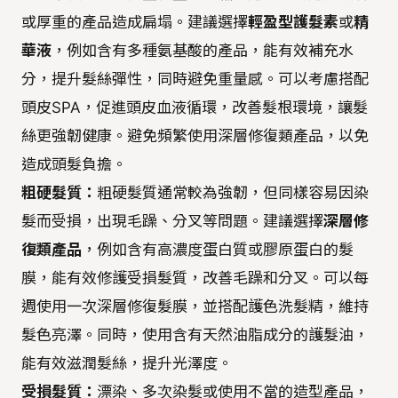
或厚重的產品造成扁塌。建議選擇
輕盈型護髮素
或
精
華液
，例如含有多種氨基酸的產品，能有效補充水
分，提升髮絲彈性，同時避免重量感。可以考慮搭配
頭皮SPA，促進頭皮血液循環，改善髮根環境，讓髮
絲更強韌健康。避免頻繁使用深層修復類產品，以免
造成頭髮負擔。
粗硬髮質：
粗硬髮質通常較為強韌，但同樣容易因染
髮而受損，出現毛躁、分叉等問題。建議選擇
深層修
復類產品
，例如含有高濃度蛋白質或膠原蛋白的髮
膜，能有效修護受損髮質，改善毛躁和分叉。可以每
週使用一次深層修復髮膜，並搭配護色洗髮精，維持
髮色亮澤。同時，使用含有天然油脂成分的護髮油，
能有效滋潤髮絲，提升光澤度。
受損髮質：
漂染、多次染髮或使用不當的造型產品，