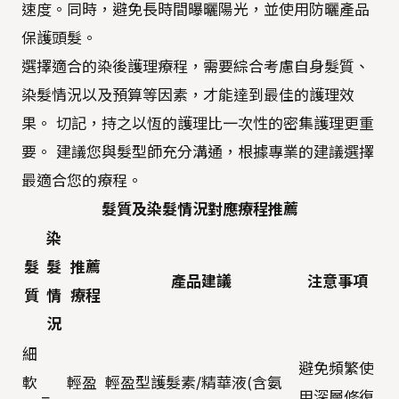
速度。同時，避免長時間曝曬陽光，並使用防曬產品
保護頭髮。
選擇適合的染後護理療程，需要綜合考慮自身髮質、
染髮情況以及預算等因素，才能達到最佳的護理效
果。 切記，持之以恆的護理比一次性的密集護理更重
要。 建議您與髮型師充分溝通，根據專業的建議選擇
最適合您的療程。
髮質及染髮情況對應療程推薦
染
髮
髮
推薦
產品建議
注意事項
質
情
療程
況
細
避免頻繁使
軟
輕盈
輕盈型護髮素/精華液(含氨
–
用深層修復