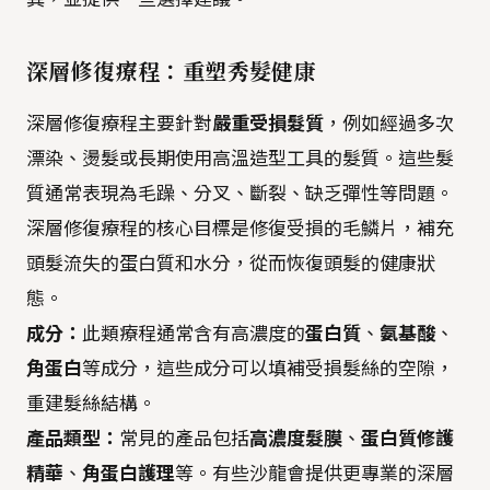
深層修復療程：重塑秀髮健康
深層修復療程主要針對
嚴重受損髮質
，例如經過多次
漂染、燙髮或長期使用高溫造型工具的髮質。這些髮
質通常表現為毛躁、分叉、斷裂、缺乏彈性等問題。
深層修復療程的核心目標是修復受損的毛鱗片，補充
頭髮流失的蛋白質和水分，從而恢復頭髮的健康狀
態。
成分：
此類療程通常含有高濃度的
蛋白質
、
氨基酸
、
角蛋白
等成分，這些成分可以填補受損髮絲的空隙，
重建髮絲結構。
產品類型：
常見的產品包括
高濃度髮膜
、
蛋白質修護
精華
、
角蛋白護理
等。有些沙龍會提供更專業的深層