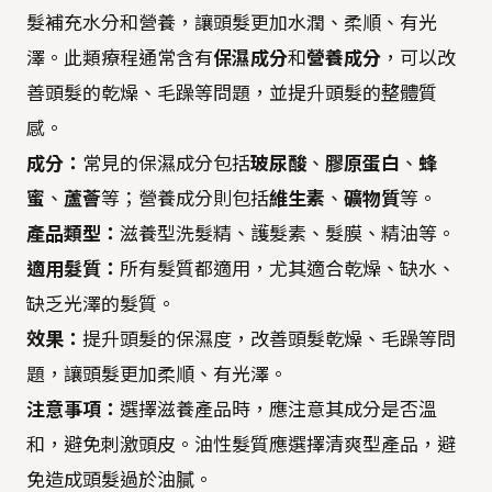
髮補充水分和營養，讓頭髮更加水潤、柔順、有光
澤。此類療程通常含有
保濕成分
和
營養成分
，可以改
善頭髮的乾燥、毛躁等問題，並提升頭髮的整體質
感。
成分：
常見的保濕成分包括
玻尿酸
、
膠原蛋白
、
蜂
蜜
、
蘆薈
等；營養成分則包括
維生素
、
礦物質
等。
產品類型：
滋養型洗髮精、護髮素、髮膜、精油等。
適用髮質：
所有髮質都適用，尤其適合乾燥、缺水、
缺乏光澤的髮質。
效果：
提升頭髮的保濕度，改善頭髮乾燥、毛躁等問
題，讓頭髮更加柔順、有光澤。
注意事項：
選擇滋養產品時，應注意其成分是否溫
和，避免刺激頭皮。油性髮質應選擇清爽型產品，避
免造成頭髮過於油膩。