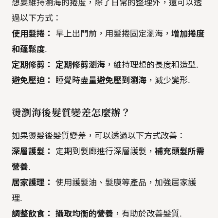
想要維持瀏海的捲度，除了日常的整理外，還可以透
過以下方式：
使用髮捲：
早上出門前，用髮捲固定瀏海，
增加捲度
和蓬鬆度
.
定期修剪：
定期修剪瀏海
，維持理想的長度和造型.
避免壓迫：
睡覺時盡量
避免壓到瀏海
，減少變形.
燙瀏海後髮質變差怎麼辦？
如果燙髮後髮質變差，可以透過以下方式改善：
深層護髮：
定期到髮廊進行深層護髮，
補充頭髮所需
營養
.
居家護理：
使用護髮油、髮膜等產品，加強居家護
理.
調整飲食：
攝取均衡的營養
，有助於改善髮質.