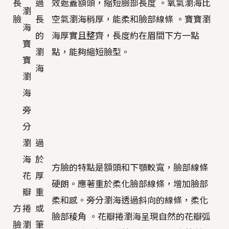
長
過
效遮蓋額頭，縮短臉部長度 。氧氣瀏海比
瀏
臉
長
空氣瀏海稍厚，能柔和臉部線條 。寶寶瀏
海
的
海厚實且整齊，長度約在眉間下方一點
寶
瀏
點，能夠縮短臉型。
寶
海
瀏
海
旁
分
瀏
過
海
於
方臉的特點是額頭和下顎較寬，臉部線條
花
厚
硬朗。應著重於柔化臉部線條，增加臉部
瓣
重
柔和感。旁分瀏海透過斜向的線條，柔化
方
捲
或
臉部稜角 。花瓣捲瀏海呈現自然的花瓣弧
臉
瀏
筆