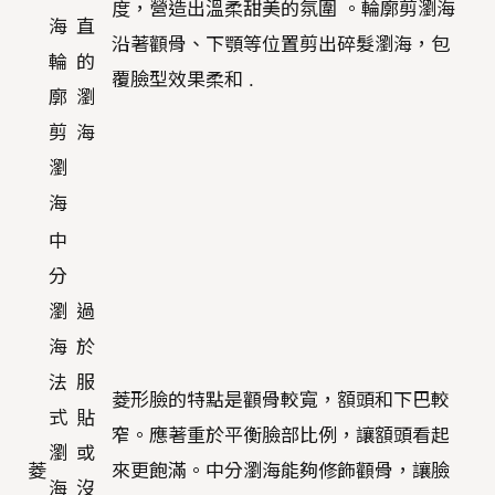
度，營造出溫柔甜美的氛圍 。輪廓剪瀏海
海
直
沿著顴骨、下顎等位置剪出碎髮瀏海，包
輪
的
覆臉型效果柔和 .
廓
瀏
剪
海
瀏
海
中
分
瀏
過
海
於
法
服
菱形臉的特點是顴骨較寬，額頭和下巴較
式
貼
窄。應著重於平衡臉部比例，讓額頭看起
瀏
或
菱
來更飽滿。中分瀏海能夠修飾顴骨，讓臉
海
沒