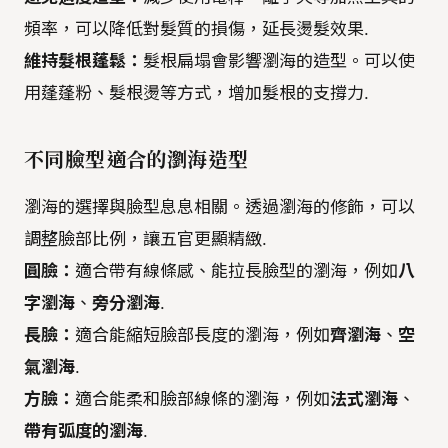
頻率，可以降低對髮質的損傷，延長燙髮效果.
維持髮根蓬鬆：
髮根扁塌會影響瀏海的造型。可以使
用蓬蓬粉、髮根燙等方式，增加髮根的支撐力.
不同臉型適合的瀏海造型
瀏海的選擇與臉型息息相關。透過瀏海的修飾，可以
調整臉部比例，讓五官更顯精緻.
圓臉：
適合帶有線條感、能拉長臉型的瀏海，例如
八
字瀏海
、
旁分瀏海
.
長臉：
適合能縮短臉部長度的瀏海，例如
齊瀏海
、
空
氣瀏海
.
方臉：
適合能柔和臉部線條的瀏海，例如
法式瀏海
、
帶有弧度的瀏海
.