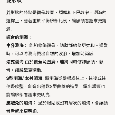
菱形臉
菱形臉的特點是顴骨較寬，額頭和下巴較窄。瀏海的
選擇上，應著重於平衡臉部比例，讓額頭看起來更飽
滿.
適合的瀏海：
中分瀏海：
能夠修飾顴骨，讓臉部線條更柔和。燙髮
時，可以將瀏海燙出自然的波浪，增加時尚感.
法式瀏海
由於覆蓋範圍廣，能夠同時修飾額頭、顴
骨，讓臉型更精緻.
S型瀏海/ 女神瀏海:
將瀏海從髮根處往上、往後或往
側邊吹整，創造出蓬鬆S型曲線的造型，露出額頭也
能讓臉部看起來更明亮.
應避免的瀏海：
過於服貼或沒有層次的瀏海，會讓顴
骨看起來更明顯.