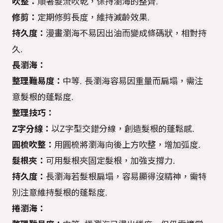
吹整：
順著髮流吹乾，保持瀏海的整齊.
修剪：
定期修剪長度，維持減齡效果.
持久度：
漫畫瀏海不易因出油而變成條碼狀，相對持
久.
長瀏海：
整理難易度：
中等. 長瀏海容易因重量而扁塌，需注
意髮根的蓬鬆度.
整理技巧：
Z字分線：
以Z字型交錯分線，創造髮根的蓬鬆感.
圓梳吹整：
用圓梳將瀏海向後上方吹整，增加弧度.
髮根夾：
可用髮根夾固定髮根，加強支撐力.
持久度：
長瀏海若髮根扁塌，容易顯得沒精神，需特
別注意維持髮根的蓬鬆度.
捲瀏海：