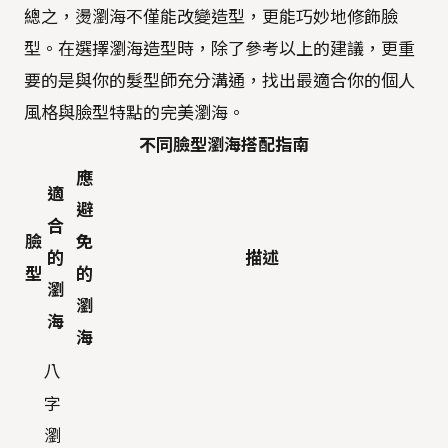
總之，燙瀏海不僅能改變造型，更能巧妙地修飾臉
型。在選擇瀏海造型時，除了參考以上的建議，更重
要的是與你的髮型師充分溝通，找出最適合你的個人
風格與臉型特點的完美瀏海。
不同臉型瀏海搭配指南
應
適
避
合
臉
免
的
描述
型
的
瀏
瀏
海
海
八
字
瀏