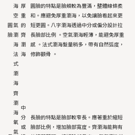
海
厚
圓臉的特點是臉頰較為豐滿，整體線條柔
空
重
和。應避免厚重瀏海，以免讓臉看起來更
圓
氣
的
短更圓。八字瀏海透過中分或偏分設計拉
臉
瀏
齊
長臉部比例 。空氣瀏海輕薄，能避免厚重
海
瀏
感 。法式瀏海髮量稍多，帶有自然弧度，
法
海
修飾顴骨 。
式
瀏
海
齊
瀏
中
海
分
長臉的特點是臉部較窄長。應著重於縮短
氧
或
臉部比例，增加臉部寬度。齊瀏海能夠有
氣