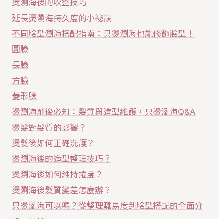
燙瀏海後的吹整技巧
延長燙瀏海持久度的小祕訣
不同臉型瀏海搭配指南：只燙瀏海也能修飾臉型！
圓臉
長臉
方臉
菱形臉
燙瀏海前後必知：髮質與造型維護，只燙瀏海Q&A
燙髮對髮質的影響？
燙髮後如何正確洗護？
燙瀏海後的造型整理技巧？
燙瀏海後如何維持捲度？
燙瀏海後髮質變差怎麼辦？
只燙瀏海可以嗎？從整理難易度到臉型搭配的全面分