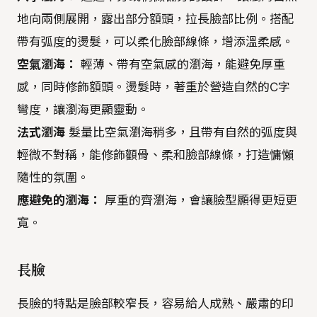
地向兩側展開，露出部分額頭，拉長臉部比例。搭配
帶有弧度的燙髮，可以柔化臉部線條，增添溫柔感。
空氣瀏海：
輕薄、帶有空氣感的瀏海，能避免厚重
感，同時修飾額頭。燙髮時，著重於營造自然的C字
彎度，讓瀏海更顯靈動。
法式瀏海
髮量比空氣瀏海稍多，且帶有自然的弧度與
輕微不對稱，能修飾顴骨、柔和臉部線條，打造慵懶
隨性的氛圍。
應避免的瀏海：
厚重的齊瀏海，會讓臉型顯得更短更
寬。
長臉
長臉的特點是臉部較窄長，容易給人成熟、嚴肅的印