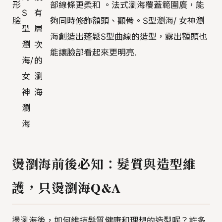
形
部線條更柔和 。法式瀏海覆蓋範圍廣，能
S
有
臉
夠同時修飾額頭、顴骨。S型瀏海/ 女神瀏
型
層
海創造出蓬鬆S型曲線的造型，露出額頭也
瀏
次
能讓臉部看起來更明亮.
海/
的
女
瀏
神
海
瀏
海
燙瀏海前後必知：髮質與造型維
護，只燙瀏海Q&A
燙瀏海後，如何維持髮質健康和理想的造型呢？許多