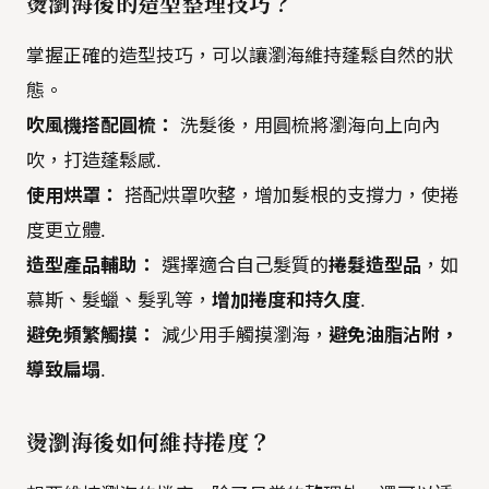
燙瀏海後的造型整理技巧？
掌握正確的造型技巧，可以讓瀏海維持蓬鬆自然的狀
態。
吹風機搭配圓梳：
洗髮後，用圓梳將瀏海向上向內
吹，打造蓬鬆感.
使用烘罩：
搭配烘罩吹整，增加髮根的支撐力，使捲
度更立體.
造型產品輔助：
選擇適合自己髮質的
捲髮造型品
，如
慕斯、髮蠟、髮乳等，
增加捲度和持久度
.
避免頻繁觸摸：
減少用手觸摸瀏海，
避免油脂沾附，
導致扁塌
.
燙瀏海後如何維持捲度？