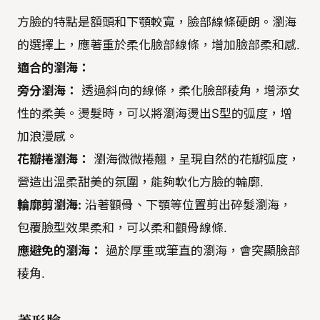
方臉的特點是額頭和下顎較寬，臉部線條硬朗。瀏海
的選擇上，應著重於柔化臉部線條，增加臉部柔和感.
適合的瀏海：
旁分瀏海：
透過斜向的線條，柔化臉部稜角，增添女
性的柔美。燙髮時，可以將瀏海燙出S型的弧度，增
加浪漫感。
花瓣捲瀏海：
瀏海微微捲翹，呈現自然的花瓣弧度，
營造出溫柔甜美的氛圍，能夠軟化方臉的輪廓.
輪廓剪瀏海:
沿著顴骨、下顎等位置剪出碎髮瀏海，
包覆臉型效果柔和，可以柔和顴骨線條.
應避免的瀏海：
過於厚重或筆直的瀏海，會突顯臉部
稜角.