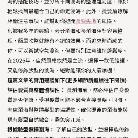
海的搭配技巧，並分析不同瀏海的整理難易度，讓你
輕鬆找到最適合自己的命定瀏海。此外，燙髮前瞭解
相關注意事項，能幫助你避開
燙髮失敗
的風險。
根據我多年的經驗，旁分瀏海和長瀏海相對容易整
理，簡單吹整就能有不錯的效果。而追求時尚感的
你，可以嘗試空氣瀏海，但要特別注意維持蓬鬆度。
在2025年，自然風格依然是主流，選擇一款低維護、
又能修飾臉型的瀏海，絕對能讓你的人氣爆棚！
這篇文章的實用建議如下(更多細節請繼續往下閱讀)
評估髮質與整體協調性：
燙瀏海前，務必評估自身髮
質是否健康，受損髮質可能不適合直接燙髮。同時，
考慮瀏海與整體髮型的協調性，確保燙後的瀏海能與
現有髮型自然融合，避免突兀感。
根據臉型選擇瀏海：
了解自己的臉型，並選擇能修飾