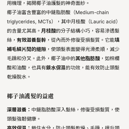
用機理，揭開椰子油護髮的神奇面紗。
椰子油富含豐富的中鏈脂肪酸（Medium-chain
triglycerides, MCTs），其中月桂酸（Lauric acid）
的含量尤其高。
月桂酸
的分子結構小巧，容易滲透髮
絲，
有效滋養髮幹
，從內而外修復受損髮質。它能
填
補毛鱗片間的縫隙
，使頭髮表面變得光滑柔順，減少
毛躁和分叉。此外，椰子油中的
其他脂肪酸
，如棕櫚
酸和油酸，也具有
鎖水保濕
的功效，能有效防止頭髮
乾燥脫水。
椰子油護髮的益處
深層滋養：
中鏈脂肪酸深入髮絲，修復受損髮質，使
頭髮強韌健康。
高效保濕：
鎖住水分，防止頭髮乾燥、毛躁，提升頭