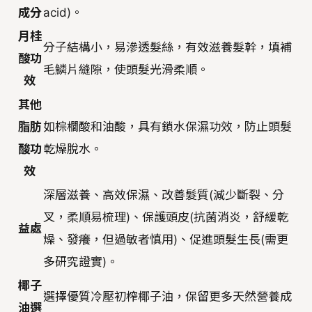
成分
acid)。
月桂
分子結構小，易滲透髮絲，有效滋養髮幹，填補
酸功
毛鱗片縫隙，使頭髮光滑柔順。
效
其他
脂肪
如棕櫚酸和油酸，具有鎖水保濕功效，防止頭髮
酸功
乾燥脫水。
效
深層滋養、高效保濕、改善髮質(減少斷裂、分
叉，柔順易梳理)、保護頭皮(抗菌消炎，舒緩乾
益處
燥、發癢，但過敏者慎用)、促進頭髮生長(需更
多研究證實)。
椰子
選擇優質冷壓初榨椰子油，保留更多天然營養成
油選