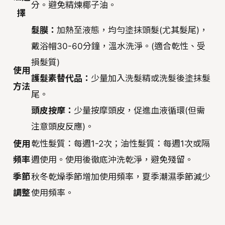
分。避免精煉椰子油。
擇
髮膜：
加熱至液態，均勻塗抹頭髮(尤其髮尾)，
戴浴帽30-60分鐘，溫水洗淨。(適合乾性、受
損髮質)
使用
護髮素替代品：
少量加入洗髮精或洗髮後塗抹髮
方法
尾。
頭皮按摩：
少量按摩頭皮，促進血液循環(但需
注意頭皮反應)。
使用
乾性髮質：每週1-2次；油性髮質：每週1次或隔
頻率
週使用。使用後徹底沖洗乾淨，避免殘留。
季節
秋冬乾燥季節增加使用頻率，夏季潮濕季節減少
調整
使用頻率。