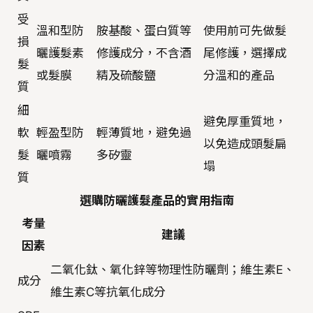
受
溫和型防
胺基酸、蛋白質等
使用前可先做髮
損
曬護髮素
修護成分，不含酒
尾修護，選擇成
髮
或髮膜
精及硫酸鹽
分溫和的產品
質
細
避免厚重質地，
軟
輕盈型防
輕薄質地，避免過
以免造成頭髮扁
髮
曬噴霧
多矽靈
塌
質
選購防曬護髮產品的實用指南
考量
建議
因素
二氧化鈦、氧化鋅等物理性防曬劑；維生素E、
成分
維生素C等抗氧化成分