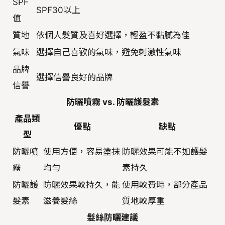
SPF
SPF30以上
值
質地
依個人髮質及喜好選擇，輕盈不黏膩為佳
氣味
選擇自己喜歡的氣味，避免刺激性氣味
品牌
選擇信譽良好的品牌
信譽
防曬噴霧 vs. 防曬護髮素
產品類
優點
缺點
型
防曬噴
使用方便，容易塗抹
防曬效果可能不如護髮
霧
均勻
素持久
防曬護
防曬效果較持久，能
使用較費時，部分產品
髮素
滋養髮絲
質地較厚重
髮絲防曬建議