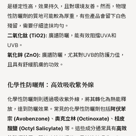
是穩定性高，效果持久，且對環境友善。然而，物理
性防曬劑的質地可能較為厚重，有些產品會留下白色
殘留，需要仔細塗抹均勻。
二氧化鈦 (TiO2):
廣譜防曬，能有效阻擋UVA和
UVB。
氧化鋅 (ZnO):
廣譜防曬，尤其對UVB的防護力佳，
且具有舒緩肌膚的功效。
化學性防曬劑：高效吸收紫外線
化學性防曬劑則透過吸收紫外線，將其轉化為熱能釋
放，達到防曬效果。常見的化學性防曬劑包括
阿伏苯
宗 (Avobenzone)
、
奧克立林 (Octinoxate)
、
桂皮
酸鹽 (Octyl Salicylate)
等。這些成分通常具有
高效