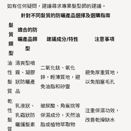
如有任何疑問，建議尋求專業髮型師的建議。
針對不同髮質的防曬產品選擇及選購指南
髮
適合的防
質
曬產品類
建議成分/特性
注意事項
類
型
型
油
清爽型噴
二氧化鈦、氧化
性
霧、凝膠
避免厚重質地，
鋅，輕薄質地，避
髮
狀防曬產
以免阻塞毛孔
免油脂和矽靈
質
品
乾
乳液狀、
玻尿酸、角鯊烷等
性
注重保濕功效，
乳霜狀防
保濕成分，天然油
髮
改善乾燥缺水
曬護髮素
脂或植物萃取物
質