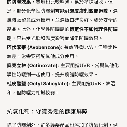
的防曬效果
，質地也比較輕薄，易於塗抹吸收。但
是，部分化學性防曬劑
可能引起皮膚刺激或過敏
，選
購時需留意成分標示，並選擇口碑良好、成分安全的
產品。此外，化學性防曬劑的
穩定性不如物理性防曬
劑
，容易受光照和溫度影響而降低防曬效果。
阿伏苯宗 (Avobenzone):
有效阻擋UVA，但穩定性
較差，常需要搭配其他成分使用。
奧克立林 (Octinoxate):
主要阻擋UVB，常與其他化
學性防曬劑一起使用，提升廣譜防曬效果。
桂皮酸鹽 (Octyl Salicylate):
主要阻擋UVB，較溫
和，但防曬力相對較弱。
抗氧化劑：守護秀髮的健康屏障
除了防曬劑外，許多護髮產品也添加了抗氧化劑，例