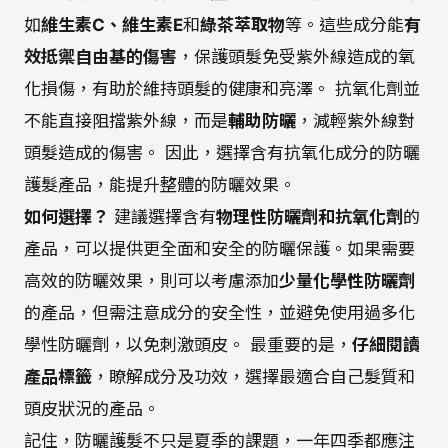
如
維生素C、維生素E
和
綠茶萃取物
等。這些成分能
有
效抵禦自由基的傷害
，保護頭髮免受紫外線造成的氧
化損傷，有助於維持頭髮的健康和亮澤。 抗氧化劑並
不能直接阻擋紫外線，而是
輔助防曬
，減輕紫外線對
頭髮造成的傷害。 因此，選擇含有抗氧化成分的防曬
護髮產品，能提升整體的防曬效果。
如何選擇？
建議選擇含有
物理性防曬劑和抗氧化劑
的
產品，可以提供更全面和安全的防曬保護。如果需要
高效的防曬效果，則可以考慮添加
少量化學性防曬劑
的產品，但需注意成分的安全性，並避免使用過多化
學性防曬劑，以免刺激頭皮。 最重要的是，
仔細閱讀
產品標籤
，瞭解成分及功效，選擇最適合自己髮質和
頭皮狀況的產品。
記住，防曬護髮不只是夏季的課題，一年四季都應注