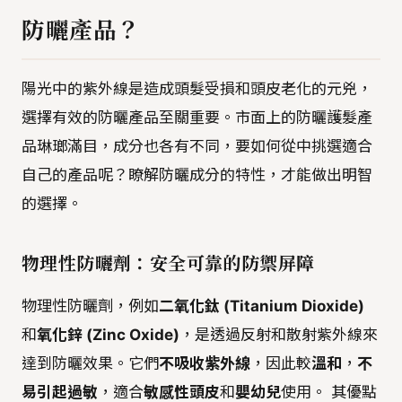
防曬產品？
陽光中的紫外線是造成頭髮受損和頭皮老化的元兇，
選擇有效的防曬產品至關重要。市面上的防曬護髮產
品琳瑯滿目，成分也各有不同，要如何從中挑選適合
自己的產品呢？瞭解防曬成分的特性，才能做出明智
的選擇。
物理性防曬劑：安全可靠的防禦屏障
物理性防曬劑，例如
二氧化鈦 (Titanium Dioxide)
和
氧化鋅 (Zinc Oxide)
，是透過反射和散射紫外線來
達到防曬效果。它們
不吸收紫外線
，因此較
溫和
，
不
易引起過敏
，適合
敏感性頭皮
和
嬰幼兒
使用。 其優點