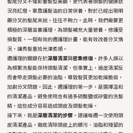
髮尾分叉不僅影響髮型美觀，更代表著頭髮的健康狀
況亮紅燈。單靠護髮油的日常保養，對於已經出現明
顯分叉的髮尾來說，往往不夠力。此時，我們需要更
積極的深層滋養護理，為頭髮補充大量營養，修護受
損髮質。一個有效的週護理計畫，能有效改善分叉情
況，讓秀髮重拾光澤柔順。
週護理的關鍵在於
深層清潔
與
密集修復
。許多人誤以
為頻繁洗髮能保持頭髮清潔，但事實上，過度清潔反
而會帶走頭髮必要的油脂，導致髮質更加乾燥脆弱，
加劇分叉問題。因此，週護理的第一步，是選擇溫和
的清潔產品，避免使用含有過多硫酸鹽或矽靈的洗髮
精，這些成分容易造成頭皮及頭髮乾燥。
接下來，就是
深層清潔的步驟
。建議每週一次使用頭
皮清潔產品，徹底清除頭皮上的髒污、油脂和殘留的