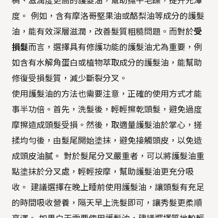
稠、滋潤度更高的護髮油，幫助撫平毛躁，提升光澤
度。 例如，含有摩洛哥堅果油或酪梨油等成分的護髮
油，能有效深層滋潤，改善髮質粗糙問題。而對於
受
損髮
而言，選擇具有修護功能的護髮油尤為重要，例
如含有水解角蛋白或植物萃取成分的護髮油，能幫助
修復受損髮質，減少斷裂分叉。
使用護髮油的方法也需要注意，正確的使用方式才能
事半功倍。首先，洗髮後，輕輕擦乾頭髮，避免過度
摩擦造成頭髮受損。然後，取適量護髮油於掌心，搓
揉均勻後，由髮尾開始塗抹，避免接觸頭皮，以免造
成頭皮油膩。 對於髮尾分叉嚴重者，可以將護髮油重
點塗抹於分叉處，輕輕按摩，幫助護髮油更充分吸
收。 建議選擇在晚上睡前使用護髮油，讓頭髮有充足
的時間吸收營養，隔天早上洗髮即可，讓秀髮更柔順