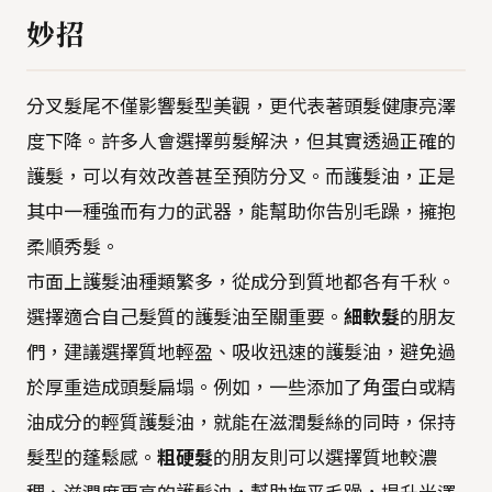
妙招
分叉髮尾不僅影響髮型美觀，更代表著頭髮健康亮澤
度下降。許多人會選擇剪髮解決，但其實透過正確的
護髮，可以有效改善甚至預防分叉。而護髮油，正是
其中一種強而有力的武器，能幫助你告別毛躁，擁抱
柔順秀髮。
市面上護髮油種類繁多，從成分到質地都各有千秋。
選擇適合自己髮質的護髮油至關重要。
細軟髮
的朋友
們，建議選擇質地輕盈、吸收迅速的護髮油，避免過
於厚重造成頭髮扁塌。例如，一些添加了角蛋白或精
油成分的輕質護髮油，就能在滋潤髮絲的同時，保持
髮型的蓬鬆感。
粗硬髮
的朋友則可以選擇質地較濃