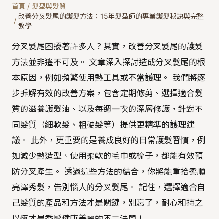
首頁
/
髮型與髮質
改善分叉髮尾的護髮方法：15年髮型師的專業護髮秘訣與完整
/
教學
分叉髮尾困擾著許多人？其實，改善分叉髮尾的護髮
方法並非遙不可及。 文章深入探討造成分叉髮尾的根
本原因，例如頻繁使用熱工具或不當護理。 我們將逐
步拆解有效的改善方案，包含定期修剪、選擇適合髮
質的滋養護髮油、以及每週一次的深層修護，針對不
同髮質（細軟髮、粗硬髮等）提供更精準的護理建
議。 此外，更重要的是養成良好的日常護髮習慣，例
如減少熱造型、使用柔軟的毛巾或梳子，都能有效預
防分叉產生。 透過這些方法的結合，你將能重拾柔順
亮澤秀髮，告別惱人的分叉髮尾。 記住，選擇適合自
己髮質的產品和方法才是關鍵，別忘了，耐心和持之
以恆才是秀髮健康美麗的不二法門！