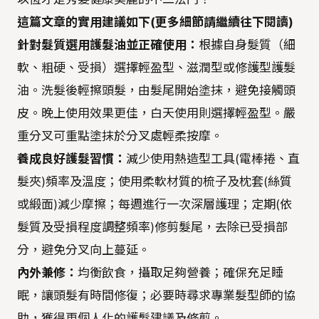
這篇文章的實用建議如下(更多細節請繼續往下閱讀)
針對髮質選用護髮油並正確使用：
根據自身髮質（細
軟、粗硬、受損）選擇輕盈型、滋潤型或修護型護髮
油。洗髮後輕擦頭髮，由髮尾開始塗抹，避免接觸頭
皮。晚上使用效果更佳，白天使用則選擇輕盈型。嚴
重分叉可重點塗抹於分叉處輕柔按摩。
養成良好護髮習慣：
減少使用熱造型工具(電棒捲、直
髮夾)頻率及溫度；使用柔軟材質的梳子及枕套(絲質
或緞面)減少摩擦；每週進行一次深層護理；定期(依
髮質及受損程度調整頻率)修剪髮尾，去除已受損部
分，避免分叉向上蔓延。
內外兼修：
均衡飲食，攝取足夠營養；確保充足睡
眠，讓頭髮有時間修復；必要時尋求專業髮型師的協
助，獲得更個人化的護髮建議及修剪。