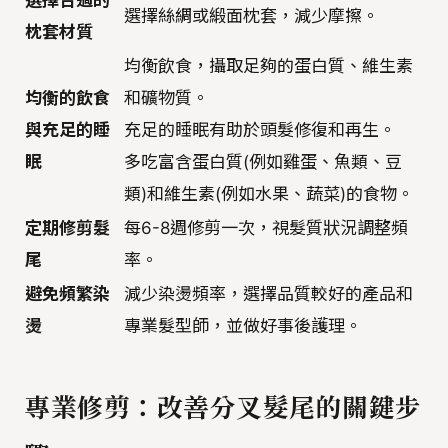
選擇合適的
選擇絲綢或緞面枕套，減少摩擦。
枕套材質
均衡飲食，攝取足夠的蛋白質、維生素
均衡的飲食
和礦物質。
與充足的睡
充足的睡眠有助於頭髮修復和再生。
眠
多吃富含蛋白質(例如雞蛋、魚類、豆
類)和維生素(例如水果、蔬菜)的食物。
定期修剪髮
每6-8週修剪一次，視髮質狀況調整頻
尾
率。
避免頻繁染
減少染燙頻率，選擇品質較好的產品和
燙
專業髮型師，並做好事後護理。
專業修剪：改善分叉髮尾的關鍵步