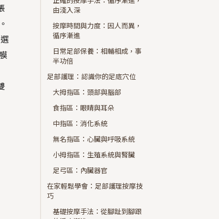
正確的按摩手法：循序漸進，
脹
由淺入深
。
按摩時間與力度：因人而異，
循序漸進
合選
日常足部保養：相輔相成，事
膜
半功倍
足部護理：認識你的足底穴位
雙
大拇指區：頭部與腦部
食指區：眼睛與耳朵
中指區：消化系統
無名指區：心臟與呼吸系統
小拇指區：生殖系統與腎臟
足弓區：內臟器官
在家輕鬆學會：足部護理按摩技
巧
基礎按摩手法：從腳趾到腳跟