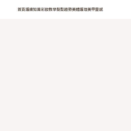
首頁
護膚知識
彩妝教學
髮型趨勢
美體護理
美甲靈感