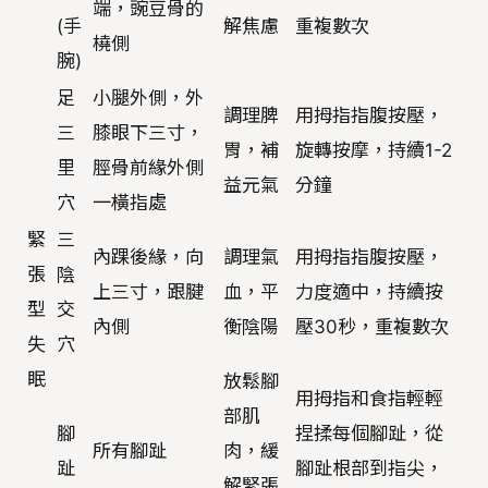
端，豌豆骨的
(手
解焦慮
重複數次
橈側
腕)
足
小腿外側，外
調理脾
用拇指指腹按壓，
三
膝眼下三寸，
胃，補
旋轉按摩，持續1-2
里
脛骨前緣外側
益元氣
分鐘
穴
一橫指處
緊
三
內踝後緣，向
調理氣
用拇指指腹按壓，
張
陰
上三寸，跟腱
血，平
力度適中，持續按
型
交
內側
衡陰陽
壓30秒，重複數次
失
穴
眠
放鬆腳
用拇指和食指輕輕
部肌
腳
捏揉每個腳趾，從
所有腳趾
肉，緩
趾
腳趾根部到指尖，
解緊張