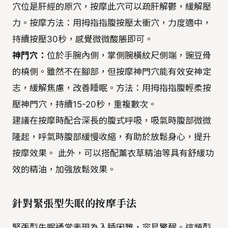
穴位是肝經的原穴，按摩此穴可以疏肝解鬱，緩解壓
力。按摩方法：用拇指指腹按壓太衝穴，力度適中，
持續按壓30秒，感覺微微酸脹即可。
神門穴：
位於手腕內側，掌側腕橫紋尺側端，豌豆骨
的橈側。雖然不在腳部，但按摩神門穴能有效安神定
志，緩解焦慮，改善睡眠。方法：用拇指指腹輕柔按
壓神門穴，持續15-20秒，重複數次。
建議在按摩時配合深長的腹式呼吸，吸氣時腹部微微
隆起，呼氣時腹部緩慢收縮，有助於放鬆身心，提升
按摩效果。 此外，可以搭配薰衣草精油等具有舒緩功
效的精油，加強放鬆效果。
針對緊張型失眠的按摩手法
緊張型失眠通常表現為入睡困難，容易驚醒。這類型