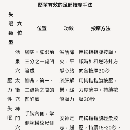
簡單有效的足部按摩手法
失
眠
穴
位置
功效
按摩方法
類
位
型
湧
腳底，腳跟前
滋陰降
用拇指指腹按壓，
泉
三分之一處凹
火，平
順時針和逆時針方
穴
陷處
靜心緒
向各按摩30秒
壓
太
腳背，第一、
疏肝解
用拇指指腹按壓，
力
衝
二蹠骨之間的
鬱，緩
力度適中，持續按
性
穴
凹陷處
解壓力
壓30秒
失
神
手腕內側，掌
眠
門
安神定
用拇指指腹輕柔按
側腕橫紋尺側
穴
志，緩
壓，持續15-20秒，