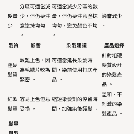
分區可適當減
可適當減少分區的數
髮量
少，但仍要注
量，但仍要注意塗抹
適當減少
少
意塗抹均勻
均勻，避免顏色不均
。
。
。
髮質
影響
染髮建議
產品選擇
針對粗硬
較難上色，因
可適當延長染髮時
粗硬
髮質設計
為毛鱗片較為
間，染前使用打底產
髮質
的染髮產
緊密 。
品 。
品 。
溫和、不
細軟
容易上色但易
縮短染髮劑的停留時
刺激的染
髮質
受損 。
間，加強染後護髮 。
髮產品 。
髮量
與髮