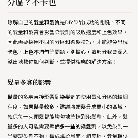
分區？不卡色
瞭解自己的
髮量和髮質
是DIY染髮成功的關鍵。不同
的髮量和髮質會影響染髮劑的吸收速度和上色效果，
因此需要採用不同的分區和染髮技巧，才能避免出現
卡色
、
上色不均勻
等問題。別擔心，這部分我會深入
淺出地教你如何判斷，並提供相應的解決方案！
髮量多寡的影響
髮量
的多寡直接影響到染髮劑的使用量和分區的精細
程度。如果
髮量較多
，建議將頭髮分成更小的區域，
確保每一束頭髮都能均勻地塗抹到染髮劑。此外，髮
量多的人可能需要準備
多一些的染髮劑
，以免染到一
半發現染劑不夠，造成尷尬局面。相反地，
髮量較少