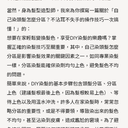
當然，身為髮型造型師，我來為你撰寫一篇關於「自
己染頭髮怎麼分區？不沾耳不失手的操作技巧一次搞
懂！」的：
想要在家輕鬆變換髮色，享受DIY染髮的樂趣嗎？掌
握正確的染髮技巧至關重要，其中，自己染頭髮怎麼
分區是影響染髮效果的關鍵因素之一。如同專業染髮
一樣，分區染髮能確保染劑均勻上色，避免髮色不均
的問題。
簡單來說，DIY染髮的基本步驟包含頭髮分區、分區
上色（建議髮根最後上色，因為髮根較易上色）、等
待上色以及用溫水沖洗。許多人在家染髮時，常常忽
略分區的重要性，或是不得要領，導致染出來的髮色
不均勻，甚至沾染到皮膚，造成尷尬的窘境。為了避