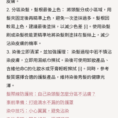
皮膚。
2. 分區染髮，髮根最後上色： 將頭髮分成小區域，用
髮夾固定後再精準上色，避免一次塗抹過多。髮根因
較易上色，建議最後塗抹，以減少色差 [i]。使用染髮
刷或染髮梳能更精準地將染髮劑塗抹在髮絲上，減少
沾染皮膚的機率。
3. 染後立即清潔，並加強護理： 染髮過程中若不慎沾
染皮膚，立即用濕紙巾擦拭。染後可使用卸妝產品、
含維他命C的化妝水或牙膏輕輕擦拭 [i]。同時，參考
髮質選擇合適的護髮產品，維持染後秀髮的健康光
澤。
髮際線防護術：自己染頭髮怎麼分區不沾膚？
事前準備：打造滴水不漏的防護罩
染中技巧：小心翼翼，避免沾染