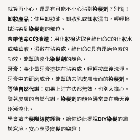
就算再小心，還是有可能不小心沾到
染髮劑
？別慌！
卸妝產品
：使用卸妝油、卸妝乳或卸妝濕巾，輕輕擦
拭沾染到
染髮劑
的部位。
含維他命C的液體
：用化妝棉沾取含維他命C的化妝水
或精華液，濕敷在沾染處。維他命C具有還原色素的
功效，能幫助淡化
染髮劑
的顏色。
牙膏
：將少量牙膏塗抹在沾染處，輕輕按摩後洗淨。
牙膏中的研磨成分，能幫助去除皮膚表面的
染髮劑
。
等待自然代謝
：如果上述方法都無效，也別太擔心。
隨著皮膚的自然代謝，
染髮劑
的顏色通常會在幾天後
逐漸淡化。
學會這些
髮際線防護術
，讓你從此擺脫
DIY染髮
的尷
尬窘境，安心享受變髮的樂趣！