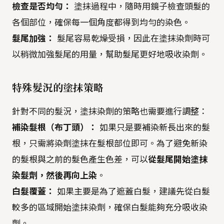
檢查是否均勻：
塗抹過程中，隨時用鏡子檢查頭髮的
各個部位，確保每一個角度都得到均勻的染色。
髮尾加強：
髮尾容易乾燥受損，因此在塗抹染劑時可
以稍微加強髮尾的用量，幫助髮尾更好地吸收染劑。
特殊髮況的塗抹策略
針對不同的髮況，塗抹染劑的策略也需要進行調整：
補染髮根（布丁頭）：
如果只是要補染新長出來的髮
根，只需將染劑塗抹在髮根部位即可。為了避免新染
的髮根與之前的髮色產生色差，可以
從髮尾開始塗抹
染髮劑，然後再向上染
。
白髮覆蓋：
如果主要是為了遮蓋白髮，建議先從白髮
較多的區域開始塗抹染劑，確保白髮能夠充分吸收染
劑。