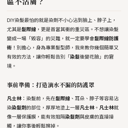
區不沾膚？
DIY染髮最怕的就是染劑不小心沾到臉上、脖子上，
尤其是
髮際線
，更是首當其衝的重災區。不想讓染髮
變成一場「毀容」的災難，就一定要學會
髮際線防護
術
！別擔心，身為專業髮型師，我來教你幾個簡單又
有效的方法，讓你輕鬆告別「
染髮
後變花臉」的窘
境。
事前準備：打造滴水不漏的防護罩
凡士林
：染髮前，先在
髮際線
、耳朵、脖子等容易沾
染
染髮劑
的部位，厚厚地塗上一層
凡士林
。
凡士林
就
像一層保護膜，能有效阻隔
染髮劑
與皮膚的直接接
觸，讓你事後輕鬆擦掉。