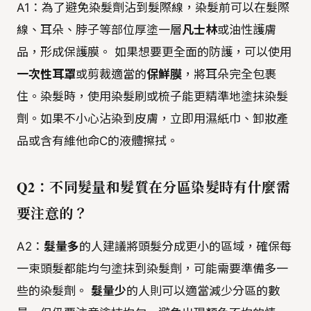
A1：為了避免染髮劑沾到髮際線，染髮前可以在髮際
線、耳朵、脖子等部位厚塗一層
凡士林
或油性護膚
品，形成保護膜。 如果想要更全面的防護，可以使用
一次性耳罩
或剪裁適當的
保鮮膜
，將耳朵完全包裹
住。染髮時，使用染髮刷或梳子能更精準地塗抹染髮
劑。如果不小心沾染到皮膚，立即用濕紙巾、卸妝產
品或含有維他命C的液體擦拭。
Q2：不同髮量和髮質在分區染髮時有什麼需
要注意的？
A2：
髮量多
的人建議將頭髮分成更小的區域，確保每
一束頭髮都能均勻塗抹到染髮劑，可能需要準備多一
些的染髮劑。
髮量少
的人則可以適當減少分區的數