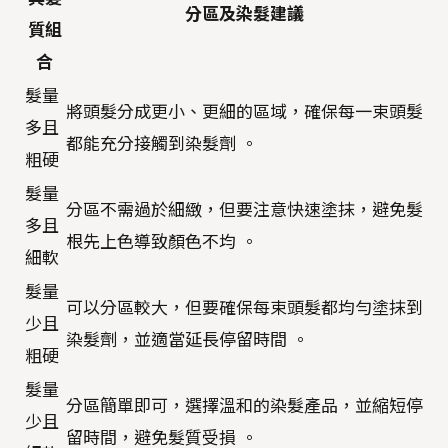
分區及染髮建議
質組
合
髮量
將頭髮分成更小、更細的區域，確保每一束頭髮
多且
都能充分接觸到染髮劑 。
粗硬
髮量
分區不需過於細緻，但要注意快速塗抹，避免髮
多且
根先上色導致顏色不均 。
細軟
髮量
可以分區較大，但要確保每束頭髮都均勻塗抹到
少且
染髮劑，並適當延長停留時間 。
粗硬
髮量
分區簡單即可，選擇溫和的染髮產品，並縮短停
少且
留時間，避免髮質受損 。