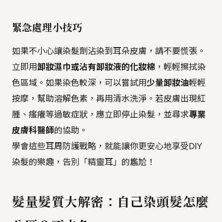
緊急處理小技巧
如果不小心讓染髮劑沾染到耳朵皮膚，請不要慌張。
立即用
卸妝濕巾或沾有卸妝液的化妝棉
，輕輕擦拭染
色區域。如果染色較深，可以嘗試用
少量卸妝油
輕輕
按摩，幫助溶解色素，再用清水洗淨。若皮膚出現紅
腫、瘙癢等過敏症狀，應立即停止染髮，並尋求
專業
皮膚科醫師
的協助。
學會這些耳周防護戰略，就能讓你更安心地享受DIY
染髮的樂趣，告別「精靈耳」的尷尬！
髮量髮質大解密：自己染頭髮怎麼