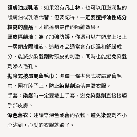
護膚油或乳液
：如果沒有
凡士林
，也可以用滋潤型的
護膚油或乳液代替。但要記得，
一定要選擇油性成分
較高的產品
，才能達到最佳的隔離效果。
頭皮隔離液
：為了加強防護，你還可以在頭皮上噴上
一層頭皮隔離液。這類產品通常含有保濕和舒緩成
分，能減少
染髮劑
對頭皮的刺激，同時也能避免
染髮
劑
滲入毛孔。
拋棄式披肩或舊毛巾
：準備一條拋棄式披肩或舊毛
巾，圍在脖子上，防止
染髮劑
滴落弄髒衣服。
手套
：
染髮
時一定要戴上手套，避免
染髮劑
直接接觸
手部皮膚。
深色舊衣
：建議穿深色或舊的衣物，避免
染髮劑
不小
心沾到，心愛的衣服就毀了。