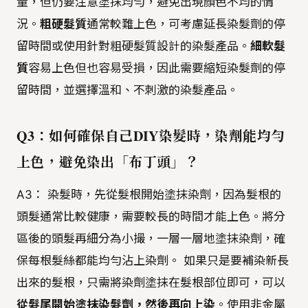
量，但仍要注意塗抹均勻，避免出現顏色不均的情
況。
粗硬髮質
通常較難上色，可考慮延長染髮劑的停
留時間或使用針對粗硬髮質設計的染髮產品。
細軟髮
質
容易上色但也容易受損，因此需要縮短染髮劑的停
留時間，並選擇溫和、不刺激的染髮產品。
Q3：如何確保自己DIY染髮時，染劑能均勻
上色，避免染出「布丁頭」？
A3： 染髮時，先從髮根開始塗抹染劑，因為髮根的
頭髮通常比較健康，需要較長的時間才能上色。將分
區後的頭髮再細分為小撮，一層一層地塗抹染劑，確
保每根髮絲都能均勻沾上染劑。 如果只是要補染新長
出來的髮根，只需將染劑塗抹在髮根部位即可，可以
從髮尾開始塗抹染髮劑，然後再向上染
。使用非金屬