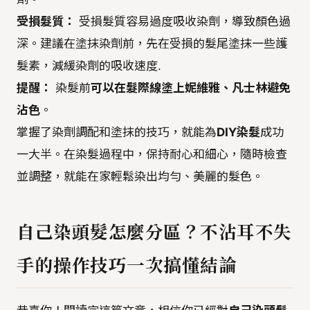
受損髮質：
受損髮質容易過度吸收染劑，導致顏色過
深。建議在塗抹染劑前，先在受損的髮尾塗抹一些護
髮素，減緩染劑的吸收速度.
提醒：
染髮前
可以在髮際線塗上妮維雅、凡士林避免
沾色
。
掌握了染劑調配和塗抹的技巧，就能為
DIY染髮
成功
一大半。在染髮過程中，保持耐心和細心，隨時檢查
並調整，就能在家輕鬆染出均勻、美麗的髮色。
自己染頭髮怎麼分區？不沾耳不失
手的操作技巧一次搞懂結論