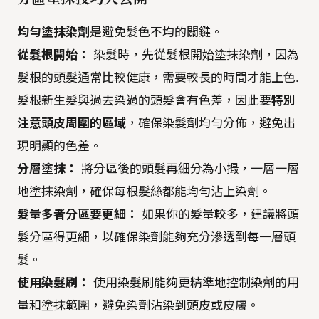
均勻塗抹染劑
是避免髮色不均的關鍵。
從髮根開始：
染髮時，先從髮根開始塗抹染劑，因為
髮根的頭髮通常比較健康，需要較長的時間才能上色.
髮根新生髮與過去染過的頭髮會有色差，因此要
特別
注意頭皮周圍的區域
，確保染髮劑均勻分佈，避免出
現明顯的色差。
分層塗抹：
將分區後的頭髮再細分為小撮，一層一層
地塗抹染劑，確保每根髮絲都能均勻沾上染劑。
髮量多者分區要更細：
如果你的髮量較多，建議將頭
髮分區得更細，以確保染劑能夠充分滲透到每一層頭
髮。
使用染髮刷：
使用染髮刷能夠更精準地控制染劑的用
量和塗抹範圍，避免染劑沾染到頭皮或皮膚。