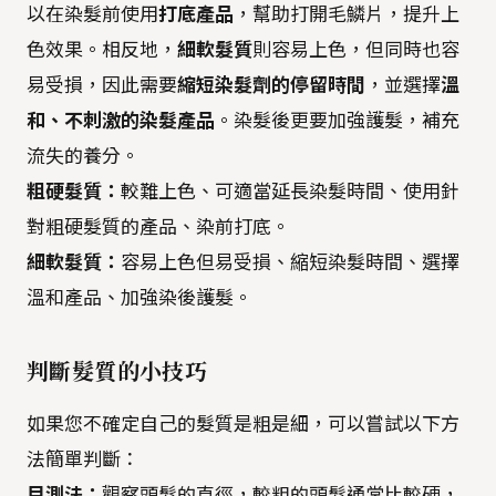
以在染髮前使用
打底產品
，幫助打開毛鱗片，提升上
色效果。相反地，
細軟髮質
則容易上色，但同時也容
易受損，因此需要
縮短染髮劑的停留時間
，並選擇
溫
和、不刺激的染髮產品
。染髮後更要加強護髮，補充
流失的養分。
粗硬髮質：
較難上色、可適當延長染髮時間、使用針
對粗硬髮質的產品、染前打底。
細軟髮質：
容易上色但易受損、縮短染髮時間、選擇
溫和產品、加強染後護髮。
判斷髮質的小技巧
如果您不確定自己的髮質是粗是細，可以嘗試以下方
法簡單判斷：
目測法：
觀察頭髮的直徑，較粗的頭髮通常比較硬，