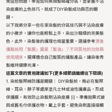
免這些問題，學習如何將頭髮精確分區，並掌握不沾
染皮膚的上色技巧，就成了DIY染髮成功與否的關
鍵。
以下我將分享一些在家染髮的分區技巧與不沾染皮膚
的小撇步，讓你也能輕鬆上手，染出沙龍級的完美髮
色。此外，染髮後的護理也相當重要，建議參考
燙後
護髮該用「髮膜」還是「髮油」？不同質地的功效與
使用順序
，選擇適合自己髮質的護髮產品，讓染後秀
髮維持健康光澤。
這篇文章的實用建議如下(更多細節請繼續往下閱讀)
1. 染前髮際線防護是關鍵： DIY染髮前，務必在髮際
線、耳朵、脖子等處厚塗凡士林或油性護膚品，形成
保護膜，有效防止染髮劑沾染皮膚 [i]。準備拋棄式披
肩或舊毛巾保護衣物，戴上手套，避免染劑直接接觸