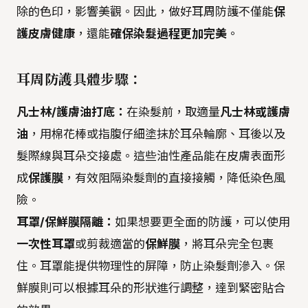
除的色印，影響美觀。因此，做好耳周防護不僅能
保
護皮膚健康
，還能
確保染髮過程更加完美
。
耳周防護具體步驟：
凡士林/護膚油打底：
在染髮前，取適量
凡士林或護膚
油
，用棉花棒或指腹仔細塗抹於耳朵輪廓、耳後以及
髮際線與耳朵交接處。這些油性產品能在皮膚表面形
成
保護膜
，有效阻隔染髮劑的直接接觸，降低染色風
險。
耳罩/保鮮膜隔離：
如果想要更全面的防護，可以使用
一次性耳罩
或剪裁適當的
保鮮膜
，將耳朵完全包裹
住。耳罩能提供物理性的屏障，防止染髮劑滲入。保
鮮膜則可以根據耳朵的形狀進行調整，達到緊密貼合