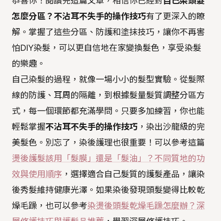
恭喜你！閱讀完這篇文章，相信你已經對
自己染頭髮
怎麼分區？不沾耳不失手的操作技巧
有了更深入的瞭
解。掌握了這些分區、防護和塗抹技巧，讓你不再害
怕DIY染髮，可以更自信地在家變換髮色，享受染髮
的樂趣。
自己染髮的過程，就像一場小小的髮型實驗。從髮際
線的防護、耳周的隔離，到根據髮量髮質調整分區方
式，每一個環節都充滿學問。只要多加練習，你也能
輕鬆掌握
不沾耳不失手的操作技巧
，染出沙龍級的完
美髮色。別忘了，染後護理也很重要！可以參考這篇
燙後護髮該用「髮膜」還是「髮油」？不同質地的功
效與使用順序
，選擇適合自己髮質的護髮產品，讓染
後秀髮維持健康光澤。如果染後發現頭髮變得比較乾
燥毛躁，也可以參考
染燙後頭髮乾燥毛躁怎麼辦？深