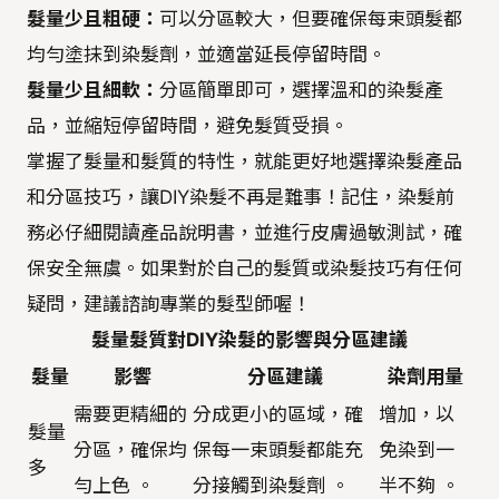
髮量少且粗硬：
可以分區較大，但要確保每束頭髮都
均勻塗抹到染髮劑，並適當延長停留時間。
髮量少且細軟：
分區簡單即可，選擇溫和的染髮產
品，並縮短停留時間，避免髮質受損。
掌握了髮量和髮質的特性，就能更好地選擇染髮產品
和分區技巧，讓DIY染髮不再是難事！記住，染髮前
務必仔細閱讀產品說明書，並進行皮膚過敏測試，確
保安全無虞。如果對於自己的髮質或染髮技巧有任何
疑問，建議諮詢專業的髮型師喔！
髮量髮質對DIY染髮的影響與分區建議
髮量
影響
分區建議
染劑用量
需要更精細的
分成更小的區域，確
增加，以
髮量
分區，確保均
保每一束頭髮都能充
免染到一
多
勻上色 。
分接觸到染髮劑 。
半不夠 。