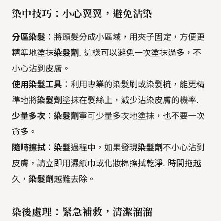
染中技巧：小心翼翼，避免沾染
分區染髮
：將頭髮分成小區域，用夾子固定，方便更
精準地塗抹
染髮劑
. 這樣可以避免一次塗抹過多，不
小心沾到皮膚。
使用染髮工具
：利用專業的染髮刷或染髮梳，能更精
準地將
染髮劑
塗抹在髮絲上，減少沾染皮膚的機率.
少量多次
：
染髮劑
寧可少量多次地塗抹，也不要一次
貪多。
隨時擦拭
：
染髮
過程中，如果發現
染髮劑
不小心沾到
皮膚，請立即用濕紙巾或化妝棉擦拭乾淨. 時間拖越
久，
染髮劑
越難去除。
染後處理：緊急補救，清潔溜溜