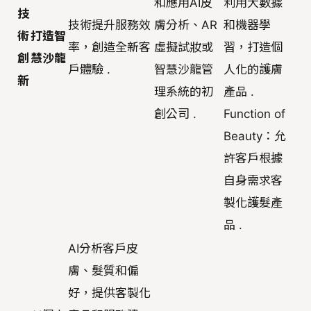
和應用AI皮
利用大數據
技
技術提升服務效
膚分析、AR
和機器學
術
打造智
率，創造全新客
虛擬試妝或
習，打造個
創
慧沙龍
戶體驗 .
智慧沙龍管
人化的護膚
新
理系統的初
產品 .
創公司 .
Function of
Beauty：允
許客戶根據
自身需求客
製化護髮產
品 .
AI分析客戶皮
膚、髮質和偏
好，提供客製化