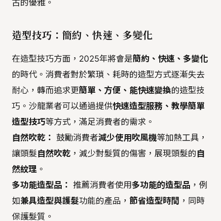
古的優雅。
造型技巧：簡約、快速、多變化
在造型技巧方面，2025年將會是
簡約、快速、多變化
的時代。消費者對於繁瑣、耗時的造型方式逐漸失去
耐心，轉而追求更
簡單、方便、能快速變換
的造型技
巧。沙龍業者可以通過提供
快速造型服務、教學簡單
造型技巧
等方式，滿足消費者的需求。
自然吹乾：
鼓勵消費者
減少使用吹風機
等加熱工具，
讓頭髮
自然吹乾
，減少對髮質的傷害，展現頭髮的
自
然紋理
。
多功能造型品：
推薦消費者使用
多功能的造型品
，例
如
兼具造型與護髮
功能的產品，
節省造型時間
，同時
保護髮質。