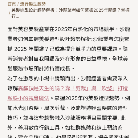
首頁
/
流行髮型趨勢
美髮造型設計趨勢解析：沙龍業者如何緊抓2025年關鍵？掌握
/
行…
面對美容美髮產業在2025年白熱化的市場競爭，沙龍
業者如何掌握美髮造型設計趨勢解析:沙龍業者怎麼緊
抓 2025 年關鍵？已成為提升競爭力的重要課題。隨
著消費者對自我照顧及外在形象的日益重視，全球美
髮服務市場預計將持續成長。
為了在激烈的市場中脫穎而出，沙龍經營者需要深入
瞭解
高顱頂是天生的嗎？靠「剪裁」與「吹整」打造
顯臉小的視覺魔法
。掌握2025年的美髮造型趨勢，例
如水光肌染髮、層次剪裁、及能塑造輕盈髮感的造型
技巧，並將這些趨勢融入沙龍服務項目至關重要. 此
外，善用數位行銷工具，如社群媒體和線上預約系
統，建立品牌口碑， 也是吸引新客源、提升顧客忠誠