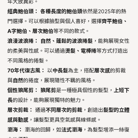
年大放異彩。
經典鮑伯頭：
各種長度的鮑伯頭
依然是2025年的熱
門選擇。可以根據臉型與個人喜好，選擇
齊平鮑伯、
A字鮑伯、層次鮑伯
等不同的款式。
浪漫波浪捲：
自然、蓬鬆的波浪捲髮
，能夠展現女性
的柔美與性感。可以通過
燙髮、電棒捲
等方式打造出
不同風格的捲髮。
70年代復古風：
以
中長髮
為主，搭配
層次感
的剪裁
與
自然
的捲度，展現隨性不羈的風格。
個性狼尾剪：
狼尾剪
是一種極具個性的髮型，
上短下
長
的設計，能夠展現獨特的魅力。
層次剪裁：
通過
不同層次的剪裁
，創造出
髮型的立體
感與動感
，讓髮型更具空氣感與線條感。
瀏海：
瀏海的回歸，如
法式瀏海
，為髮型增添一絲復