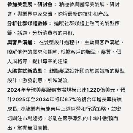
參加美髮展、研討會：
積極參與國際美髮展、研討
會，與業界專家交流，瞭解最新的技術和產品.
分析社群媒體數據：
追蹤社群媒體上熱門的髮型標
籤、話題，分析消費者的喜好.
與客戶溝通：
在髮型設計過程中，主動與客戶溝通，
瞭解他們的需求和期望. 根據客戶的臉型、髮質、個
人風格等，提供專業的建議.
大膽嘗試新造型：
鼓勵髮型設計師勇於嘗試新的髮型
設計，激發創意，引領潮流.
2024
年全球美髮服務市場規模已達
1,220
億美元，預
計
2025
年至
2034
年將以
6.7%
的複合年增長率持續
成長. 沙龍業者若能善用上述經營和行銷策略，並密
切關注市場趨勢，必能在競爭激烈的市場中脫穎而
出，掌握無限商機.