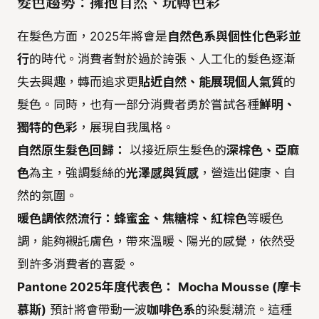
髮色趨勢：擁抱自然、玩轉色彩
在髮色方面，2025年將會是
自然色系與個性化色彩並
行
的時代。消費者對於過於誇張、人工化的髮色逐漸
失去興趣，轉而追求更
貼近自然、能展現個人氣質
的
髮色。同時，也有一部分消費者勇於嘗試各種
鮮明、
獨特的色彩
，展現自我風格。
自然原生髮色回歸：
以接近原生髮色的
深棕色、亞麻
色
為主，強調髮絲的
光澤感與質感
，營造出健康、自
然的氛圍。
暖色調依然流行：
蜂蜜金、焦糖棕、紅棕色
等暖色
調，能夠襯託膚色，帶來溫暖、陽光的感覺，依然受
到許多消費者的喜愛。
Pantone 2025年度代表色：
Mocha Mousse (摩卡
慕斯)
預計將會帶動一波
咖啡色系
的染髮潮流。這種