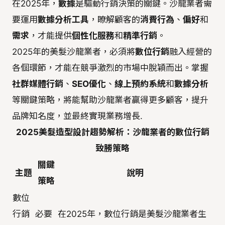
在2025年，
數據
是驅動行銷決策的關鍵。沙龍業者需
要運用
數據分析工具
，瞭解顧客的
消費行為
、
偏好
和
需求
，才能提供
個性化服務
和
精準行銷
。
2025年的美髮沙龍業者，必須將
數位行銷
融入經營的
各個環節，才能在競爭激烈的市場中脫穎而出。掌握
社群媒體行銷
、
SEO優化
、
線上預約系統
和
數據分析
等關鍵策略，將能幫助沙龍業者贏得更多顧客，提升
品牌知名度，並最終實現業務增長.
2025美髮造型設計趨勢解析：沙龍業者的數位行銷
致勝策略
關鍵
主題
說明
策略
數位
行銷
必要
在2025年，數位行銷是美髮沙龍業者生