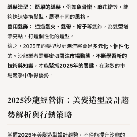
編髮造型：
簡單的編髮
，例如
魚骨辮、麻花辮
等，能
夠快速變換髮型，展現不同的風格。
善用髮飾：
通過
髮夾、髮帶、帽子
等髮飾，為髮型增
添亮點，打造個性化的造型。
總之，2025年的髮型設計潮流將會是
多元化、個性化
的。沙龍業者需要
密切關注市場動態
，
不斷學習新的
技術與知識
，才能
緊抓2025年的關鍵
，在激烈的市
場競爭中取得優勢。
2025沙龍經營術：美髮造型設計趨
勢解析與行銷策略
掌握
2025
年美髮造型設計趨勢，不僅能提升沙龍的