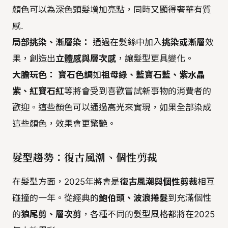
顏色可以為深色頭髮增加亮點，同時又顯得奢華有質
感.
局部挑染、漸層染：
通過在髮絲中加入
挑染或漸層
效
果，創造出
立體感與層次感
，讓髮型更具變化。
大膽玩色：
寶石色調
如
祖母綠、藍寶石藍、紫水晶
紫、紅寶石紅
等將會受到喜歡嘗試新事物的消費者的
歡迎。這些顏色可以通過高光來實現，如果全部染成
這些顏色，效果會更驚艷。
髮型趨勢：復古風潮、個性剪裁
在髮型方面，2025年將會是
復古風潮與個性剪裁
相互
碰撞的一年。從經典的
鮑伯頭、波浪捲髮
到充滿個性
的
狼尾剪、層次剪
，各種不同的髮型風格都將在2025