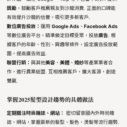
獎勵
，鼓勵客戶推薦親友到沙龍消費. 正面的口碑能
有效提升沙龍的信譽，吸引更多新客戶.
數位廣告投放：
運用
Google Ads
、
Facebook Ads
等數位廣告平台，精準鎖定目標受眾，投放
廣告
. 根
據客戶的年齡、性別、興趣等條件，設定廣告投放範
圍，提高廣告效益.
聯盟行銷：
與其他
美容
、
美體
、
婚紗
等產業業者合
作，進行異業結盟. 互相推薦客戶，擴大客源，創造
雙贏.
掌握2025髮型設計趨勢的具體做法
定期關注時尚雜誌、網站：
密切留意國內外時尚雜
誌、網站，掌握最新的髮型、髮色、燙髮等流行趨勢.