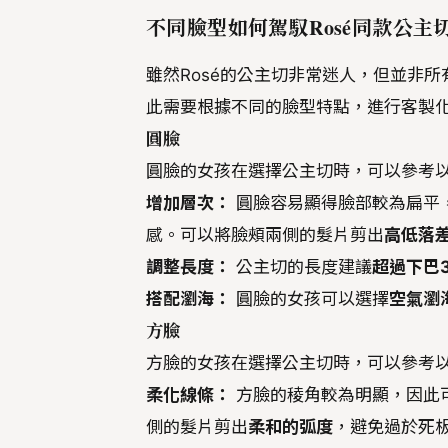
不同臉型如何駕馭Rosé同款公主
雖然Rosé的公主切非常迷人，但並非
此需要根據不同的臉型特點，進行客製
圓臉
圓臉的女孩在選擇公主切時，可以參考
增加層次：
圓臉容易顯得臉部較為扁平
感。可以將臉頰兩側的髮片剪出
高低落
調整長度：
公主切的長度建議
超過下巴
搭配瀏海：
圓臉的女孩可以選擇
空氣瀏
方臉
方臉的女孩在選擇公主切時，可以參考
柔化線條：
方臉的稜角較為明顯，因此
側的髮片剪出
柔和的弧度
，避免過於死