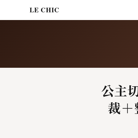
LE CHIC
公主切
裁＋