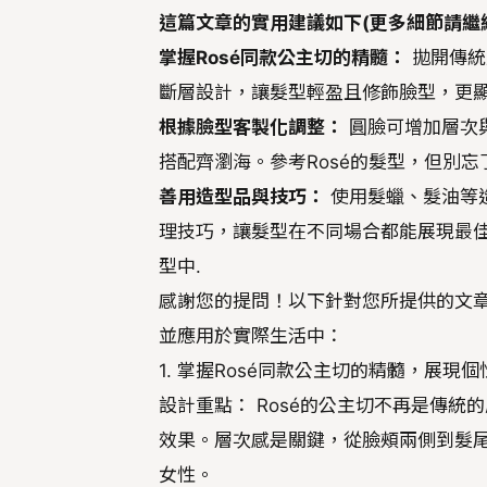
這篇文章的實用建議如下(更多細節請繼
掌握Rosé同款公主切的精髓：
拋開傳統
斷層設計，讓髮型輕盈且修飾臉型，更
根據臉型客製化調整：
圓臉可增加層次
搭配齊瀏海。參考Rosé的髮型，但別
善用造型品與技巧：
使用髮蠟、髮油等
理技巧，讓髮型在不同場合都能展現最
型中.
感謝您的提問！以下針對您所提供的文
並應用於實際生活中：
1. 掌握Rosé同款公主切的精髓，展現
設計重點： Rosé的公主切不再是傳
效果。層次感是關鍵，從臉頰兩側到髮
女性。