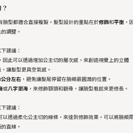
切？
所有臉型都適合直接複製。髮型設計的重點在於
修飾
和
平衡
，
化的調整。
以下建議：
，因此可以透過增加公主切的層次感，來創造視覺上的立體
差
，讓髮型更具空氣感。
3公分左右
，避免讓髮尾停留在臉頰最圓潤的位置。
海
或
八字瀏海
，來修飾額頭和顴骨，讓臉型看起來更修長。
以下建議：
可以透過柔化公主切的線條，來達到修飾效果。可以將臉頰
板的直線。