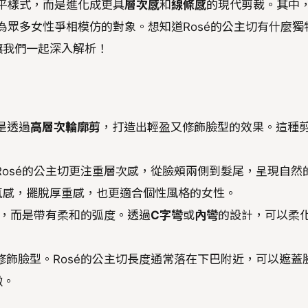
齊平樣式，而是進化成更具
層次感
和
線條感
的現代剪裁。其中
為眾多女性爭相模仿的對象。想知道Rosé的公主切有什麼獨
讓我們一起深入解析！
是透過
高層次輪廓剪
，打造出輕盈又修飾臉型的效果。這種
osé的公主切更注重層次感，從臉頰兩側到髮尾，呈現自然
氣感，擺脫厚重感，也更適合個性風格的女性。
線，而是帶有柔和的弧度。透過
C字彎
或
內彎
的設計，可以柔
飾臉型。Rosé的公主切長度通常落在下巴附近，可以遮蓋
緻。