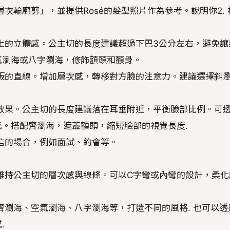
次輪廓剪」，並提供Rosé的髮型照片作為參考。說明你2. 
上的立體感。公主切的長度建議超過下巴3公分左右，避免讓
氣瀏海或八字瀏海，修飾額頭和顴骨。
板的直線。增加層次感，轉移對方臉的注意力。建議選擇斜
效果。公主切的長度建議落在耳垂附近，平衡臉部比例。可
。搭配齊瀏海，遮蓋額頭，縮短臉部的視覺長度.
信的場合，例如面試、約會等。
維持公主切的層次感與線條。可以C字彎或內彎的設計，柔化
齊瀏海、空氣瀏海、八字瀏海等，打造不同的風格. 也可以透
.