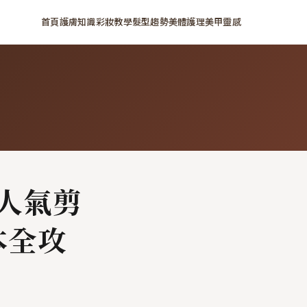
首頁
護膚知識
彩妝教學
髮型趨勢
美體護理
美甲靈感
款人氣剪
本全攻