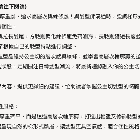
續往下閱讀)
厚重感，追求高層次與線條感！與髮型師溝通時，強調梯形
顯個性。
與拉長髮尾，方臉則柔化線條避免齊瀏海，長臉則縮短長度
忘了根據自己的臉型特點進行調整。
造型品維持公主切的層次感與線條，並學習高層次輪廓剪的
佳狀態。定期關注日韓髮型潮流，將最新趨勢融入你的公主切
章內容，提供更詳細的建議，協助讀者掌握公主切髮型的精髓
個性風格：
統的厚重齊平，而是透過高層次輪廓剪，打造出輕盈又修飾臉型
尾呈現自然的梯形式斷層，讓髮型更具空氣感，適合個性風格