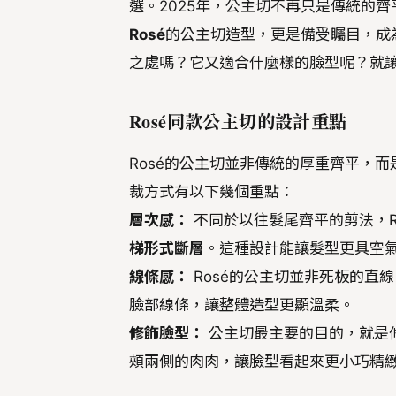
選。2025年，公主切不再只是傳統的
Rosé
的公主切造型，更是備受矚目，成
之處嗎？它又適合什麼樣的臉型呢？就
Rosé同款公主切的設計重點
Rosé的公主切並非傳統的厚重齊平，而
裁方式有以下幾個重點：
層次感：
不同於以往髮尾齊平的剪法，R
梯形式斷層
。這種設計能讓髮型更具空
線條感：
Rosé的公主切並非死板的直
臉部線條，讓整體造型更顯溫柔。
修飾臉型：
公主切最主要的目的，就是修
頰兩側的肉肉，讓臉型看起來更小巧精