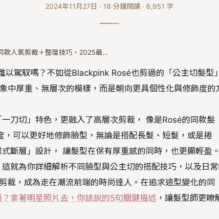
2024年11月27日
·
18
分鐘閱讀
·
6,951
字
同款人氣剪裁＋整理技巧，2025最…
駕馭嗎？不如從Blackpink Rosé也剪過的「公主切髮型
統印象中厚重、無層次的模樣，而是朝向更具個性化與修飾度的
一刀切」特色，更融入了高層次剪裁， 像是Rosé的同款髮
度，可以更好地修飾臉型，無論是搭配長髮、短髮，或是捲
式斷層」設計， 讓髮型在保有厚重感的同時，也更顯輕盈
？這就為你詳細解析不同臉型與公主切的搭配技巧，以及日常
人氣剪裁，成為走在潮流前端的時尚達人。在追求造型變化的同
通？拿著明星照片去，你該說的5句關鍵描述
，讓髮型師更瞭