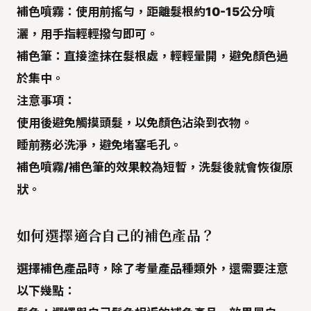
補色噴霧：
使用前搖勻，距離髮根約
10-15公分
噴
灑，用手指輕輕撥勻即可。
補色筆：
直接塗抹在髮根處，輕輕暈開，避免顏色過
於集中。
注意事項：
使用後
避免觸摸
頭髮，以免顏色沾染到衣物。
睡前務必洗淨
，避免堵塞毛孔。
補色噴霧/補色筆的效果
較為短暫
，洗髮後就會恢復原
狀。
如何選擇適合自己的補色產品？
選擇補色產品時，除了考量產品種類外，還需要注意
以下幾點：