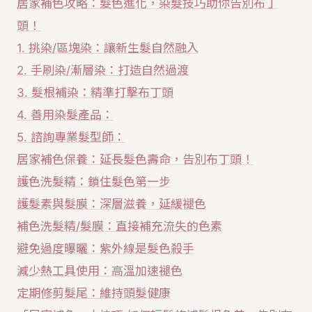
居家補色攻略：髮色進化，染髮技巧助你告別布丁
頭！
1. 挑染/區塊染：讓新生髮自然融入
2. 手刷染/漸層染：打造自然過渡
3. 髮根補染：精準打擊布丁頭
4. 善用染髮產品：
5. 諮詢專業髮型師：
居家補色保養：延長髮色壽命，告別布丁頭！
護色洗髮精：鎖住髮色第一步
護髮素與髮膜：深層滋養，延緩褪色
補色洗髮精/髮膜：直接補充流失的色素
避免過度曝曬：紫外線是髮色殺手
減少熱工具使用：高溫加速褪色
定期修剪髮尾：維持頭髮健康