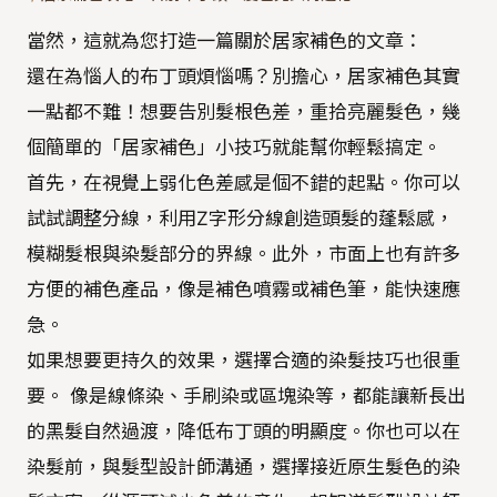
當然，這就為您打造一篇關於居家補色的文章：
還在為惱人的布丁頭煩惱嗎？別擔心，居家補色其實
一點都不難！想要告別髮根色差，重拾亮麗髮色，幾
個簡單的「居家補色」小技巧就能幫你輕鬆搞定。
首先，在視覺上弱化色差感是個不錯的起點。你可以
試試調整分線，利用Z字形分線創造頭髮的蓬鬆感，
模糊髮根與染髮部分的界線。此外，市面上也有許多
方便的補色產品，像是補色噴霧或補色筆，能快速應
急。
如果想要更持久的效果，選擇合適的染髮技巧也很重
要。 像是線條染、手刷染或區塊染等，都能讓新長出
的黑髮自然過渡，降低布丁頭的明顯度。你也可以在
染髮前，與髮型設計師溝通，選擇接近原生髮色的染