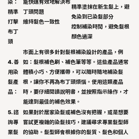
染：
能快速有效地解決布
精準塗抹在新生髮上，避
精準
丁頭問題
免染到已染髮部分
打擊
維持髮色一致性
控制補染時間，避免髮根
布丁
顏色過深
頭
市面上有很多針對
髮根補染設計
的產品，例
4. 善
如：髮根補色刷、補色筆等等。這些產品通常
用染
體積小巧、方便攜帶，可以隨時隨地補染髮
髮產
根，讓你不再為布丁頭煩惱。使用這類產品
品：
時，要仔細閱讀說明書，並按照指示操作，才
能達到最佳的補色效果。
5. 諮
如果對於居家染髮或補色沒有把握，或是想要
詢專
嘗試更複雜的染髮技巧，建議
尋求專業髮型師
業髮
的協助
。髮型師會根據你的髮質、髮色和個人