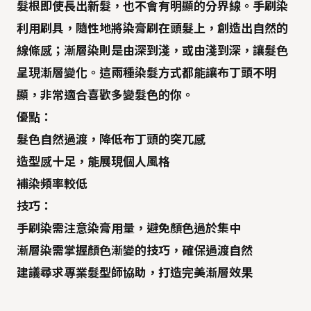
髮根即使長出新髮，也不會有明顯的分界線。手刷染
利用刷具，隨性地將染膏刷在頭髮上，創造出自然的
線條感；漸層染則是由深到淺，或由淺到深，讓髮色
呈現漸層變化。這兩種染髮方式都能讓布丁頭不明
顯，非常適合喜歡多變髮色的你。
優點：
髮色自然過渡，降低布丁頭的突兀感
造型感十足，能展現個人風格
補染頻率較低
技巧：
手刷染需注意染膏用量，避免顏色過於集中
漸層染需掌握顏色漸變的技巧，確保過渡自然
建議尋求專業髮型師協助，打造完美漸層效果