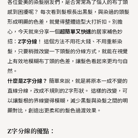
各位愛美的染髮朋友們，是否常常為了惱人的布丁頭
感到困擾呢？ 每次看到髮根長出黑髮，與染過的頭髮
形成明顯的色差，就覺得整體造型大打折扣。別擔
心，今天就來分享一個
超簡單又快速
的居家補色妙
招：
Z字分線
！ 這個方法不用花大錢、不用重新染
髮，只要稍微改變一下頭髮的分線方式，就能在視覺
上有效地模糊布丁頭的色差，讓髮色看起來更均勻自
然。
什麼是Z字分線？
簡單來說，就是將原本一成不變的
直線分線，改成不規則的Z字形狀。 這樣的改變，可
以讓髮根的界線變得模糊，減少黑髮與染髮之間的明
顯對比，創造出更柔和的髮色過渡效果。
Z字分線的優點：