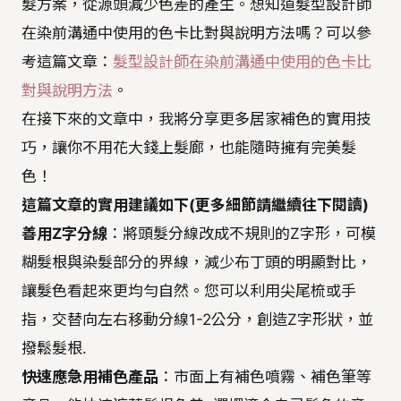
髮方案，從源頭減少色差的產生。想知道髮型設計師
在染前溝通中使用的色卡比對與說明方法嗎？可以參
考這篇文章：
髮型設計師在染前溝通中使用的色卡比
對與說明方法
。
在接下來的文章中，我將分享更多居家補色的實用技
巧，讓你不用花大錢上髮廊，也能隨時擁有完美髮
色！
這篇文章的實用建議如下(更多細節請繼續往下閱讀)
善用Z字分線
：將頭髮分線改成不規則的Z字形，可模
糊髮根與染髮部分的界線，減少布丁頭的明顯對比，
讓髮色看起來更均勻自然。您可以利用尖尾梳或手
指，交替向左右移動分線1-2公分，創造Z字形狀，並
撥鬆髮根.
快速應急用補色產品
：市面上有補色噴霧、補色筆等