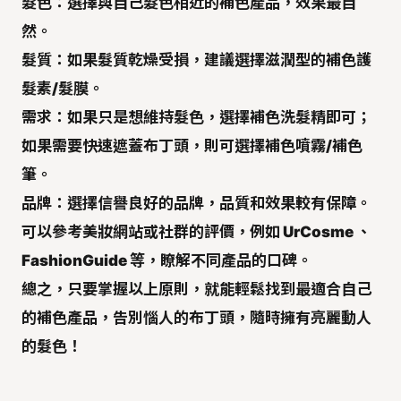
髮色：
選擇
與自己髮色相近
的補色產品，效果最自
然。
髮質：
如果髮質乾燥受損，建議選擇
滋潤型的補色護
髮素/髮膜
。
需求：
如果只是想
維持髮色
，選擇
補色洗髮精
即可；
如果需要
快速遮蓋布丁頭
，則可選擇
補色噴霧/補色
筆
。
品牌：
選擇
信譽良好
的品牌，品質和效果較有保障。
可以參考美妝網站或社群的評價，例如 UrCosme 、
FashionGuide 等，瞭解不同產品的口碑。
總之，只要掌握以上原則，就能輕鬆找到最適合自己
的補色產品，告別惱人的布丁頭，隨時擁有亮麗動人
的髮色！