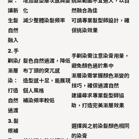
染：
增加髮型層次感與變
挑染範圍不宜過大，以自
讓新
化
然融合為佳
生髮
減少整體染髮頻率
可請專業髮型師設計，確
自然
保挑染效果
融入
2. 手
手刷染需注意染膏用量，
刷染/
髮色自然過渡，降低
避免顏色過於集中
漸層
布丁頭的突兀感
漸層染需掌握顏色漸變的
染：
造型感十足，能展現
技巧，確保過渡自然
打造
個人風格
建議尋求專業髮型師協
自然
補染頻率較低
助，打造完美漸層效果
過渡
3. 髮
選擇與之前染髮顏色相同
根補
的染膏