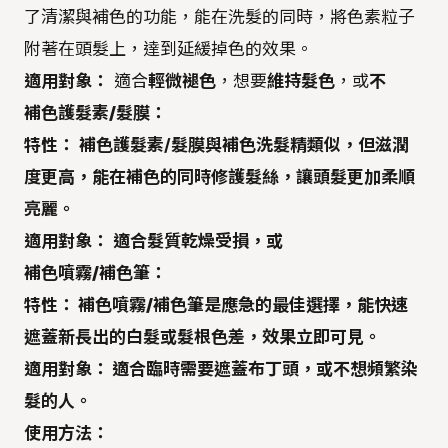
了清潔與補色的功能，能在洗髮的同時，將色素粒子
附著在頭髮上，達到延緩掉色的效果。
適用對象：
適合
輕微褪色
，想要
維持髮色
，或
不
補色護髮素/髮膜：
特性：
補色護髮素/髮膜與補色洗髮精類似，但
滋潤
度更高
，能在補色的同時修護髮絲，讓頭髮更加柔順
亮麗。
適用對象：
適合
髮質乾燥受損
，或
補色噴霧/補色筆：
特性：
補色噴霧/補色筆是
應急
的最佳選擇，能快速
遮蓋新長出的白髮或髮根色差，效果
立即
可見。
適用對象：
適合
臨時需要遮蓋布丁頭
，或
不想頻繁染
髮
的人。
使用方法：