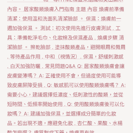
內容。 居家酸類煥膚入門指南 主題 內容 煥膚前準備
清潔：使用溫和洗面乳清潔臉部 。 保濕：煥膚前一
週加強保濕 。 測試：初次使用先進行皮膚測試 . 工
具：準備乾淨毛巾、化妝棉及保濕產品 . 煥膚步驟 清
潔臉部 。 擦乾臉部 . 塗抹酸類產品，避開眼周和脣周
. 等待產品作用 . 中和（視情況）. 保濕，舒緩刺激感
. 白天加強防曬 . 常見問題Q&A Q: 居家酸類煥膚會讓
皮膚變薄嗎？ A: 正確使用不會，但過度使用可能導
致皮膚屏障受損 . Q: 敏感肌可以使用酸類煥膚嗎？ A:
需要小心，建議選擇低濃度、低刺激性的酸類，並從
短時間、低頻率開始使用 . Q: 使用酸類煥膚後可以化
妝嗎？ A: 建議加強保濕，並選擇成分簡單的化妝
品。若出現不適，應避免化妝 . 杏仁酸、果酸、水楊
酸怎麼選？ 膚質對症下藥，煥膚更有效