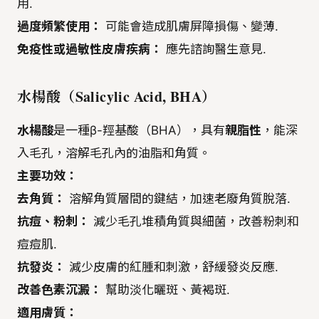
用.
過度頻繁使用：
可能會造成肌膚屏障損傷、變薄.
免疫性或過敏性皮膚疾病：
應先諮詢醫生意見.
水楊酸（Salicylic Acid, BHA）
水楊酸
是一種β-羥基酸（BHA），具有
親脂性
，能深
入毛孔，溶解毛孔內的油脂和角質。
主要功效：
去角質：
溶解角質層間的鍵結，加速老廢角質脫落.
抗痘、粉刺：
減少毛孔堆積角質與細菌，改善粉刺和
痘痘肌.
抗發炎：
減少皮膚的紅腫和刺激，舒緩發炎反應.
改善色素沉澱：
幫助淡化曬斑、黃褐斑.
適用膚質：