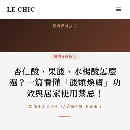
LE CHIC
肌膚保養技巧
肌膚保養技巧
杏仁酸、果酸、水楊酸怎麼
選？一篇看懂「酸類煥膚」功
效與居家使用禁忌！
2025年3月24日
·
17
分鐘閱讀
·
6,509
字