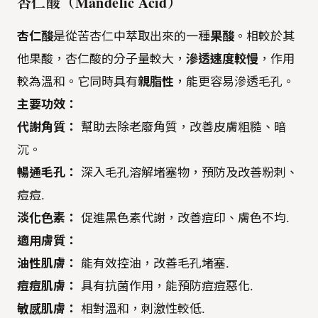
杏仁酸（Mandelic Acid）
杏仁酸
是從苦杏仁中萃取出來的一種
果酸
。相較於其
他果酸，杏仁酸的分子量較大，
滲透速度較慢
，作用
較為溫和。它同時具有
親脂性
，能更容易滲透毛孔。
主要功效：
代謝角質：
幫助去除老廢角質，改善皮膚粗糙、暗
沉。
暢通毛孔：
深入毛孔溶解堵塞物，預防及改善粉刺、
痘痘.
淡化色素：
促進黑色素代謝，改善痘印、膚色不均.
適用膚質：
油性肌膚：
能有效控油，改善毛孔堵塞.
痘痘肌膚：
具有抗菌作用，能預防痘痘惡化.
敏感肌膚：
相對溫和，刺激性較低.