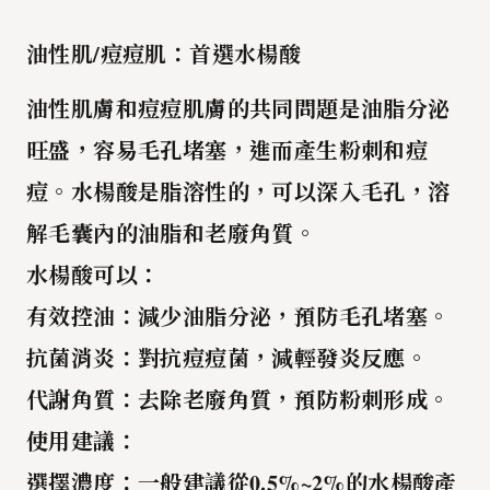
油性肌/痘痘肌：首選水楊酸
油性肌膚
和
痘痘肌膚
的共同問題是
油脂分泌
旺盛
，容易
毛孔堵塞
，進而產生
粉刺
和
痘
痘
。
水楊酸
是脂溶性的，可以深入毛孔，溶
解毛囊內的油脂和老廢角質。
水楊酸可以
：
有效控油
：減少油脂分泌，預防毛孔堵塞。
抗菌消炎
：對抗痘痘菌，減輕發炎反應。
代謝角質
：去除老廢角質，預防粉刺形成。
使用建議
：
選擇濃度
：一般建議從0.5%~2%的水楊酸產