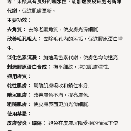
等。果酸具有良好的
親水性
，能
加速表皮細胞的新陳
代謝
，促進肌膚更新。
主要功效：
去角質：
去除老廢角質，使皮膚光滑細膩.
改善毛孔粗大：
去除毛孔內的污垢，促進膠原蛋白增
生.
淡化色素沉澱：
加速黑色素代謝，使膚色均勻透亮.
刺激膠原蛋白合成：
撫平細紋，增加肌膚彈性.
適用膚質：
乾性肌膚：
幫助肌膚吸收和鎖住水分.
暗沉肌膚：
改善膚色不均，提亮膚色.
粗糙肌膚：
使皮膚表面更加光滑細膩.
使用禁忌：
皮膚發炎、曬傷：
避免在皮膚屏障受損的情況下使