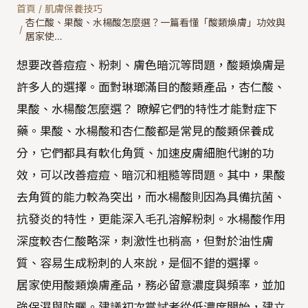
首頁
/
肌膚保養技巧
杏仁酸、果酸、水楊酸怎麼選？一篇看懂「酸類煥膚」功效與
/
居家使…
想要改善痘痘、粉刺、膚色暗沉等問題，酸類煥膚是
許多人的選擇。面對琳瑯滿目的酸類產品，杏仁酸、
果酸、水楊酸怎麼選？ 瞭解它們的特性才能對症下
藥。果酸、水楊酸和杏仁酸都是常見的酸類保養成
分，它們都具有軟化角質、加速皮膚細胞代謝的功
效，可以改善痘痘、暗沉和粗糙等問題。其中，果酸
去角質的能力較為突出，而水楊酸則因為具備抗菌、
抗發炎的特性，更能深入毛孔溶解粉刺。水楊酸作用
深度較杏仁酸略深，刺激性也稍高，但對於油性膚
質、容易生成粉刺的人來說，是個不錯的選擇。
居家使用酸類煥膚產品，務必留意濃度與頻率，並加
強保濕與防曬。建議初次嘗試者從低濃度開始，建立