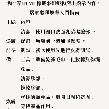
`和`
`等HTML標籤來組織和突出顯示內容。
居家酸類煥膚入門指南
主題
內容
清潔：
使用溫和洗面乳清潔臉部 。
煥膚
保濕：
煥膚前一週加強保濕 。
前準
測試：
初次使用先進行皮膚測試 .
備
工具：
準備乾淨毛巾、化妝棉及保濕
產品 .
清潔臉部 。
擦乾臉部 .
塗抹酸類產品，避開眼周和脣周 .
煥膚
等待產品作用 .