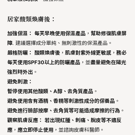
居家酸類煥膚後：
加強保濕：
每天早晚使用保濕產品
，
幫助修復肌膚屏
障
. 建議選擇成分單純、無刺激性的保濕產品。
嚴格防曬：
酸類煥膚後
，
肌膚對紫外線更敏感
，
務必
每天使用SPF30以上的防曬產品
，並
盡量避免在陽光
強烈時外出
。
避免刺激：
暫停使用其他酸類、A醇、去角質產品
。
避免使用含有酒精、香精等刺激性成分的保養品
。
避免進行臉部按摩、去角質等可能造成摩擦的行為
。
觀察肌膚反應：
若出現紅腫、刺痛、脫皮等不適反
應
，
應立即停止使用
，並諮詢皮膚科醫師。