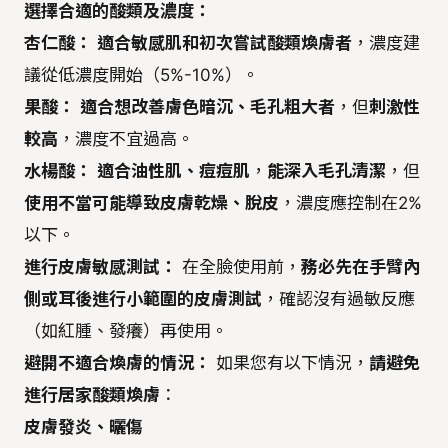
選擇合適的酸類及濃度：
杏仁酸：
適合敏感肌和初次嘗試酸類煥膚者
，濃度建
議從低濃度開始（5%-10%）。
果酸：
適合想改善膚色暗沉、毛孔粗大者
，但
刺激性
較高
，濃度不宜過高。
水楊酸：
適合油性肌、痘痘肌
，
能深入毛孔清潔
，但
使用不當可能導致皮膚乾燥、脫皮
，濃度應控制在2%
以下。
進行皮膚敏感測試：
在全臉使用前，
務必先在手臂內
側或耳後進行小範圍的皮膚測試
，確認沒有過敏反應
（如紅腫、發癢）再使用。
避開不適合煥膚的情況：
如果您有以下情況，
請避免
進行居家酸類煥膚
：
皮膚發炎、曬傷