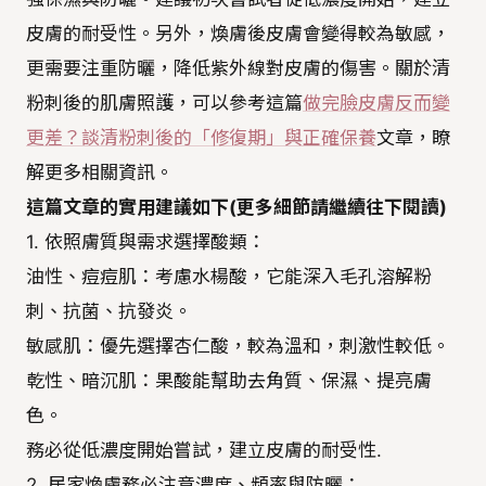
皮膚的耐受性。另外，煥膚後皮膚會變得較為敏感，
更需要注重防曬，降低紫外線對皮膚的傷害。關於清
粉刺後的肌膚照護，可以參考這篇
做完臉皮膚反而變
更差？談清粉刺後的「修復期」與正確保養
文章，瞭
解更多相關資訊。
這篇文章的實用建議如下(更多細節請繼續往下閱讀)
1. 依照膚質與需求選擇酸類：
油性、痘痘肌：考慮水楊酸，它能深入毛孔溶解粉
刺、抗菌、抗發炎。
敏感肌：優先選擇杏仁酸，較為溫和，刺激性較低。
乾性、暗沉肌：果酸能幫助去角質、保濕、提亮膚
色。
務必從低濃度開始嘗試，建立皮膚的耐受性.
2. 居家煥膚務必注意濃度、頻率與防曬：