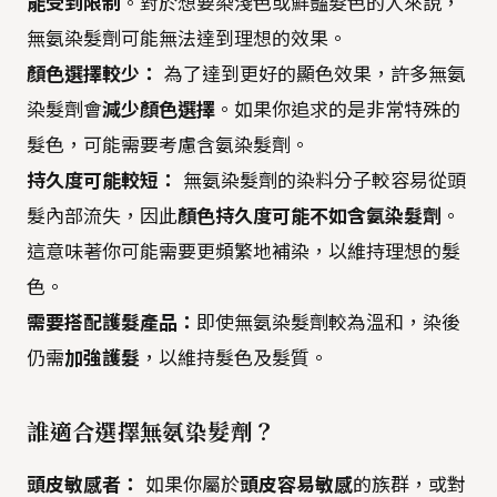
能受到限制
。對於想要染淺色或鮮豔髮色的人來說，
無氨染髮劑可能無法達到理想的效果。
顏色選擇較少：
為了達到更好的顯色效果，許多無氨
染髮劑會
減少顏色選擇
。如果你追求的是非常特殊的
髮色，可能需要考慮含氨染髮劑。
持久度可能較短：
無氨染髮劑的染料分子較容易從頭
髮內部流失，因此
顏色持久度可能不如含氨染髮劑
。
這意味著你可能需要更頻繁地補染，以維持理想的髮
色。
需要搭配護髮產品：
即使無氨染髮劑較為溫和，染後
仍需
加強護髮
，以維持髮色及髮質。
誰適合選擇無氨染髮劑？
頭皮敏感者：
如果你屬於
頭皮容易敏感
的族群，或對