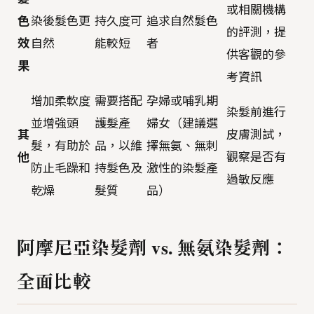
或相關機構
色
染後髮色更
持久度可
追求自然髮色
的評測，提
效
自然
能較短
者
供客觀的參
果
考資訊
增加柔軟度
需要搭配
孕婦或哺乳期
染髮前進行
並增強頭
護髮產
婦女（建議選
其
皮膚測試，
髮，有助於
品，以維
擇無氨、無刺
他
觀察是否有
防止毛躁和
持髮色及
激性的染髮產
過敏反應
乾燥
髮質
品）
阿摩尼亞染髮劑 vs. 無氨染髮劑：
全面比較