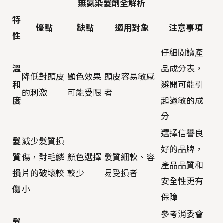
無氨染髮劑全解析
特
優點
缺點
適用對象
注意事項
性
仔細閱讀產
溫
品成分表，
降低對頭皮
顯色效果
頭皮容易敏感
和
避開可能引
的刺激
可能受限
者
度
起過敏的成
分
選擇信譽良
髮
減少髮質損
好的品牌，
質
傷，對毛鱗
顏色選擇
髮質細軟、容
產品品質和
損
片的破壞較
較少
易受損者
安全性更有
傷
小
保障
參考消委會
髮