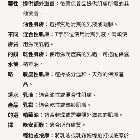
要性
提供額外滋養：
後續保養品提供肌膚所需的其
他營養。
油性肌膚：
選擇質地清爽的乳液或凝膠。
不同
混合性肌膚：
T字部位使用清爽乳液，兩頰使
膚質
用滋潤乳霜。
的鎖
乾性肌膚：
使用滋潤度高的乳霜，可搭配保濕
水策
精華油。
略
敏感性肌膚：
選擇成分溫和、天然的保濕產
品。
鎖水
乳液：
適合油性或混合性肌膚。
產品
乳霜：
適合乾性或熟齡肌膚。
的選
精華油：
適合乾燥或需要額外滋養的肌膚。
擇
晚安面膜：
適合所有膚質。
輕拍或按摩：
將乳液或乳霜輕輕拍打或按摩於