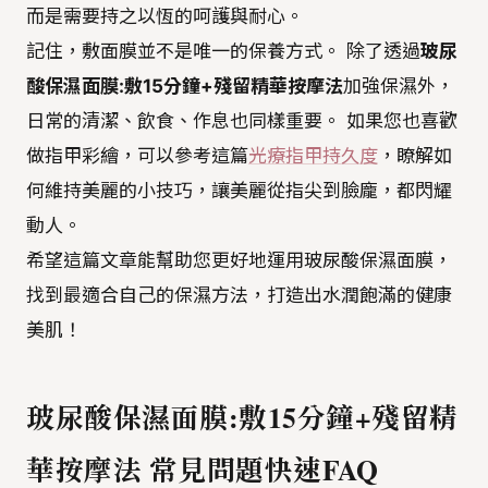
而是需要持之以恆的呵護與耐心。
記住，敷面膜並不是唯一的保養方式。 除了透過
玻尿
酸保濕面膜:敷15分鐘+殘留精華按摩法
加強保濕外，
日常的清潔、飲食、作息也同樣重要。 如果您也喜歡
做指甲彩繪，可以參考這篇
光療指甲持久度
，瞭解如
何維持美麗的小技巧，讓美麗從指尖到臉龐，都閃耀
動人。
希望這篇文章能幫助您更好地運用玻尿酸保濕面膜，
找到最適合自己的保濕方法，打造出水潤飽滿的健康
美肌！
玻尿酸保濕面膜:敷15分鐘+殘留精
華按摩法 常見問題快速FAQ