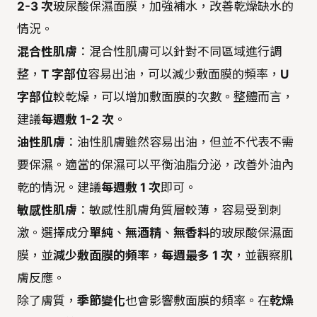
2-3 次
玻尿酸保濕面膜，加強補水，改善乾燥缺水的
情況。
混合性肌膚
：混合性肌膚可以針對不同區域進行調
整，
T 字部位
容易出油，可以減少敷面膜的頻率，
U
字部位
較乾燥，可以增加敷面膜的次數。整體而言，
建議
每週敷 1-2 次
。
油性肌膚
：油性肌膚雖然容易出油，但並不代表不需
要保濕。適當的保濕可以平衡油脂分泌，改善外油內
乾的情況。建議
每週敷 1 次
即可。
敏感性肌膚
：敏感性肌膚角質層較薄，容易受到刺
激。選擇成分
單純
、
無酒精
、
無香料
的玻尿酸保濕面
膜，並
減少敷面膜的頻率
，
每週最多 1 次
，並觀察肌
膚反應。
除了膚質，
季節變化
也會影響敷面膜的頻率。在
乾燥