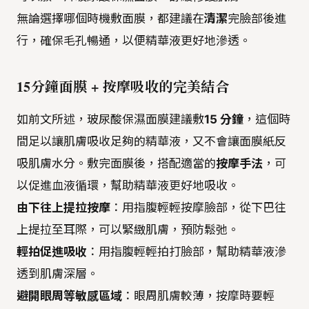
無論選擇哪個時機敷面膜，都建議在
清潔
完臉部後進
行，確保毛孔暢通，以便精華液更好地滲透。
15分鐘面膜 + 按摩吸收的完美結合
如前文所述，玻尿酸保濕面膜建議敷
15 分鐘
，這個時
間足以讓肌膚吸收足夠的精華液，又不會讓面膜紙反
吸肌膚水分。敷完面膜後，搭配適當的
按摩手法
，可
以促進血液循環，幫助精華液更好地吸收。
由下往上提拉按摩
：用指腹輕輕按摩臉部，從下巴往
上提拉至耳際，可以緊緻肌膚，預防鬆弛。
輕拍促進吸收
：用指腹輕輕拍打臉部，幫助精華液滲
透到肌膚深層。
避開眼周等敏感區域
：眼周肌膚較薄，按摩時要輕