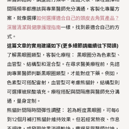
間隔頻率都應該與專業醫師充分溝通，客製化專屬方
案，就像選擇
如何選擇適合自己的頭皮去角質產品？
深層清潔與健康護理指南
一樣，找到最適合自己的方
式。
這篇文章的實用建議如下(更多細節請繼續往下閱讀)
了解黑眼圈類型，客製化療程： 黑眼圈分為色素型、
血管型、結構型和混合型。在尋求醫美療程前，先諮
詢專業醫師判斷黑眼圈類型，才能對症下藥。例如，
色素型可搭配雷射，血管型可考慮熊貓針，結構型則
可選擇玻尿酸填充。療程搭配與間隔應與醫師充分溝
通，量身定制。
熊貓針間隔時間彈性調整： 若為輕度黑眼圈，可每6
到12個月補打熊貓針維持效果。但若經常熬夜、作息
不規律，或發現效果消退較快，應提早與醫師討論，