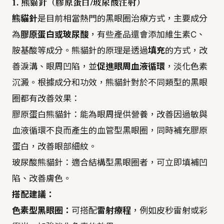
1. 熊貓針（膠原蛋白/玻尿酸注射）
熊貓針
是目前相當熱門的黑眼圈治療方式，主要成分
為
膠原蛋白或玻尿酸
，有些產品還會添加維生素C、
胺基酸等成分。熊貓針的原理是透過
填充
的方式，改
善淚溝、眼周凹陷，並
促進眼周血液循環
，淡化色素
沉澱。根據成分和功效，熊貓針對於不同類型的黑眼
圈都有改善效果：
膠原蛋白熊貓針：能為眼周提供營養，改善因過敏與
血液循環不良而產生的血管型黑眼圈，同時補充膠原
蛋白，改善眼部細紋。
玻尿酸熊貓針：適合結構型黑眼圈者，可立即填補凹
陷、改善膚色。
搭配建議：
色素型黑眼圈：
可搭配
雷射療程
，例如皮秒雷射或彩