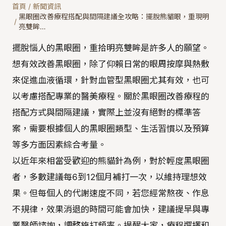
首頁
/
新聞資訊
黑眼圈改善療程搭配與間隔建議全攻略：擺脫熊貓眼，重現明
/
亮雙眸…
擺脫惱人的黑眼圈，重拾明亮雙眸是許多人的願望。
想有效改善黑眼圈，除了仰賴日常的眼周按摩與熱敷
來促進血液循環，針對血管型黑眼圈尤其有效，也可
以考慮搭配專業的醫美療程。關於黑眼圈改善療程的
搭配方式與間隔建議，實際上並沒有絕對的標準答
案，需要根據個人的黑眼圈類型、生活習慣以及預算
等多方面因素綜合考量。
以近年來相當受歡迎的熊貓針為例，對於輕度黑眼圈
者，多數建議每6到12個月補打一次，以維持理想效
果。但每個人的代謝速度不同，若您經常熬夜、作息
不規律，效果消退的時間可能會加快，建議提早與專
業醫師諮詢，調整施打頻率。提醒大家，療程選擇和