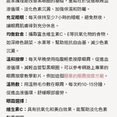
居家護理是改善黑眼圈的基礎，重點在於促進眼周血
液循環、淡化色素沉澱、加強保濕和防曬。
充足睡眠：
每天保持至少7小時的睡眠，避免熬夜，
讓眼周肌膚得到充分休息。
均衡飲食：
攝取富含維生素C、E等抗氧化物的食物，
如深綠色蔬菜、水果等，幫助抵抗自由基，減少色素
沉澱。
溫和按摩：
每天早晚使用指腹輕柔按摩眼周，促進血
液循環，減輕血管型黑眼圈。可以參考網路上專業的
眼周按摩教學影片，例如這個
簡單的眼周按摩示範
。
溫熱敷：
用溫熱毛巾敷在眼周，每次約10-15分鐘，
促進血液循環，舒緩眼部疲勞。
眼霜選擇：
維生素C：
具有抗氧化和美白效果，能幫助淡化色素