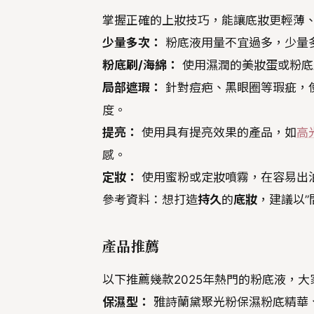
掌握正確的上妝技巧，能讓底妝更輕薄
少量多次：
粉底液用量不宜過多，少量
粉底刷/海綿：
使用濕潤的美妝蛋或粉底
局部遮瑕：
針對痘疤、黑眼圈等瑕疵，
度。
提亮：
使用具有提亮效果的產品，如
高
感。
定妝：
使用蜜粉或定妝噴霧，在容易出
參考資料：想打造
持久
的
底妝
，建議以”
產品推薦
以下推薦幾款2025年熱門的粉底液，
保濕型：
雅詩蘭黛聚光粉保濕粉底精華、