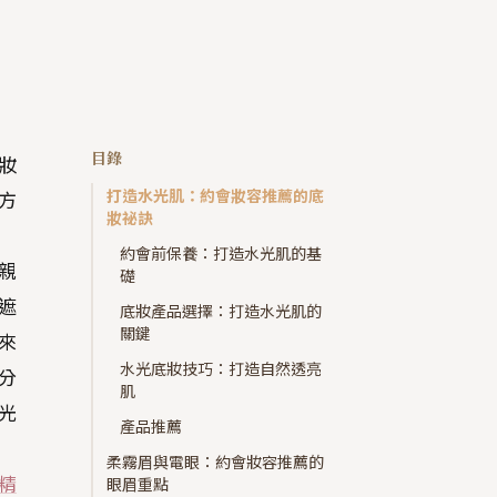
目錄
妝
打造水光肌：約會妝容推薦的底
方
妝祕訣
約會前保養：打造水光肌的基
親
礎
遮
底妝產品選擇：打造水光肌的
關鍵
來
水光底妝技巧：打造自然透亮
分
肌
光
產品推薦
柔霧眉與電眼：約會妝容推薦的
精
眼眉重點