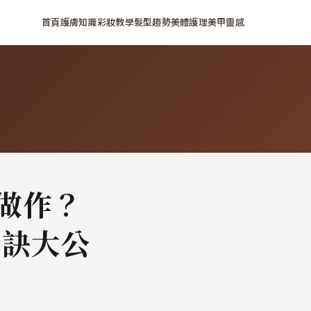
首頁
護膚知識
彩妝教學
髮型趨勢
美體護理
美甲靈感
做作？
秘訣大公