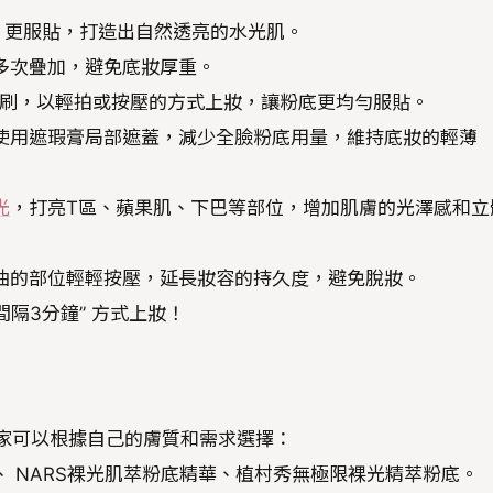
、更服貼，打造出自然透亮的水光肌。
多次疊加，避免底妝厚重。
刷，以輕拍或按壓的方式上妝，讓粉底更均勻服貼。
使用遮瑕膏局部遮蓋，減少全臉粉底用量，維持底妝的輕薄
光
，打亮T區、蘋果肌、下巴等部位，增加肌膚的光澤感和立
油的部位輕輕按壓，延長妝容的持久度，避免脫妝。
間隔3分鐘” 方式上妝！
大家可以根據自己的膚質和需求選擇：
 NARS裸光肌萃粉底精華、植村秀 無極限裸光精萃粉底。