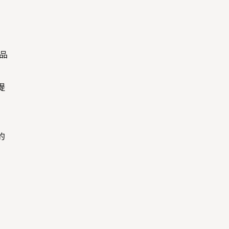
品
提
的