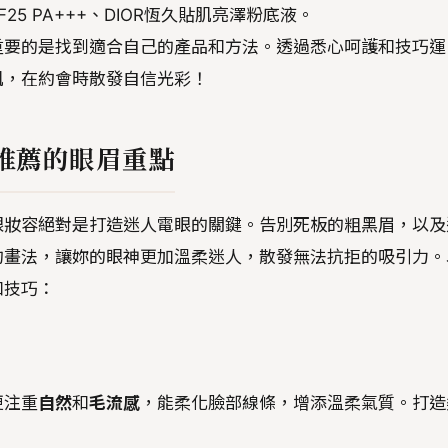
5 PA+++、DIOR恆久貼肌亮澤粉底液。
重要的是找到適合自己的產品和方法。透過悉心呵護和技巧運
肌，在約會時散發自信光彩！
推薦的眼眉重點
眼妝容絕對是打造迷人電眼的關鍵。告別死板的粗黑眉，以及
的畫法，讓妳的眼神更加溫柔迷人，散發無法抗拒的吸引力。
和技巧：
更注重
自然
和
毛流感
，能柔化臉部線條，增添溫柔氣質。打造