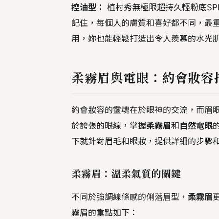
控油型：
植村秀無極限超持久輕粉底SPF2
記住，每個人的膚質和喜好都不同，最
用，妳也能輕鬆打造出令人羨慕的水光
柔霧眉與電眼：約會妝容
約會妝容的靈魂在於眼神的交流，而眉
於誇張的眼線，掌握
柔霧眉
和
自然電眼
下就針對眉毛和眼妝，提供詳細的步驟
柔霧眉：溫柔氣質的關鍵
不同於強調線條感的俐落眉型，
柔霧眉
霧眉的重點如下：