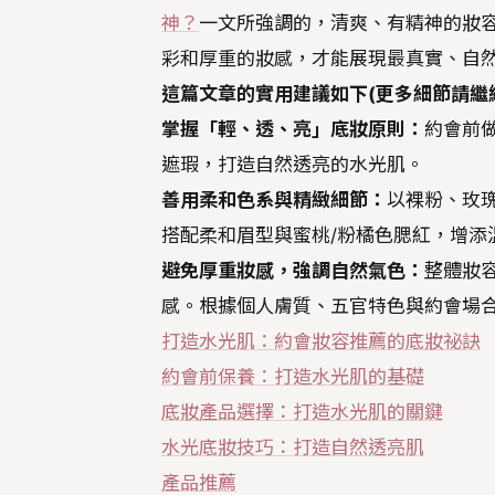
神？
一文所強調的，清爽、有精神的妝
彩和厚重的妝感，才能展現最真實、自
這篇文章的實用建議如下(更多細節請繼
掌握「輕、透、亮」底妝原則：
約會前
遮瑕，打造自然透亮的水光肌。
善用柔和色系與精緻細節：
以裸粉、玫
搭配柔和眉型與蜜桃/粉橘色腮紅，增添
避免厚重妝感，強調自然氣色：
整體妝
感。根據個人膚質、五官特色與約會場
打造水光肌：約會妝容推薦的底妝祕訣
約會前保養：打造水光肌的基礎
底妝產品選擇：打造水光肌的關鍵
水光底妝技巧：打造自然透亮肌
產品推薦