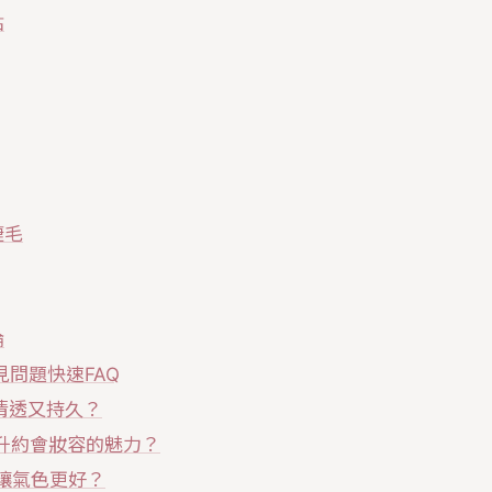
點
睫毛
論
問題快速FAQ
清透又持久？
升約會妝容的魅力？
讓氣色更好？