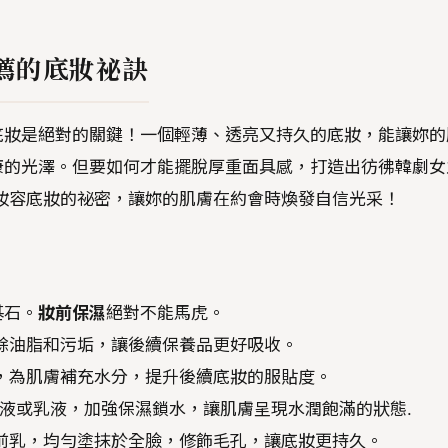
薦的底妝祕訣
底妝是絕對的關鍵！一個輕薄、透亮又持久的底妝，能讓妳的
康的光澤。但要如何才能擺脫厚重面具感，打造出彷彿韓劇女
妝容底妝的祕密，讓妳的肌膚在約會時煥發自信光采！
基石。
妝前保濕
絕對不能馬虎。
餘油脂和污垢，讓後續保養品更好吸收。
，為肌膚補充水分，提升後續底妝的服貼度。
液或乳液，加強保濕鎖水，讓肌膚呈現水潤飽滿的狀態.
前乳，均勻塗抹於全臉，修飾毛孔，讓底妝更持久。