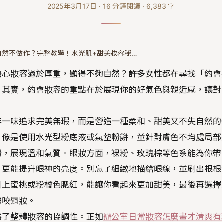
2025年3月17日
·
16
分鐘閱讀
·
6,383
字
自然不做作？完整教學！水光肌+甜美妝容秘…
擔心妝容過於厚重，顯得不夠自然？許多女性都在尋找「約會
。其實，約會妝容的重點在於展現你的好氣色與親近感，讓對
非一味追求完美無瑕，而是營造一種柔和、甜美又不失自然的
，像是使用水光型粉底液或氣墊粉餅，並針對膚色不均處局部
粉，展現溫和氣質。眼妝方面，裸粉、玫瑰棕等色系能為你帶
，更能提升眼神的亮度。別忘了細緻地描繪眼線，並刷出根根
刷上蜜桃或粉橘色腮紅，能讓你看起來更加甜美，最後再選擇
霧咬脣妝。
略了整體妝容的協調性。正如
辦公室日常妝容怎麼畫才清爽有