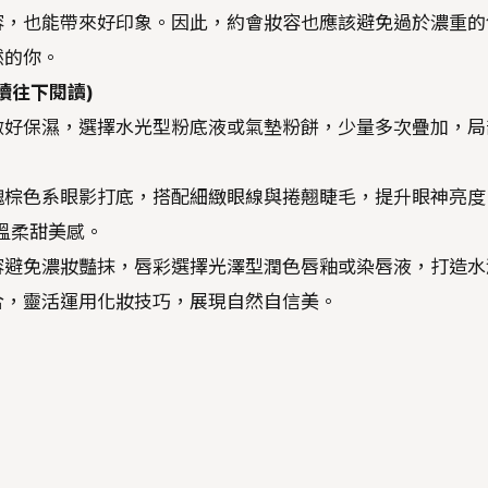
容，也能帶來好印象。因此，約會妝容也應該避免過於濃重的
然的你。
續往下閱讀)
做好保濕，選擇水光型粉底液或氣墊粉餅，少量多次疊加，局
瑰棕色系眼影打底，搭配細緻眼線與捲翹睫毛，提升眼神亮度
溫柔甜美感。
容避免濃妝豔抹，唇彩選擇光澤型潤色唇釉或染唇液，打造水
合，靈活運用化妝技巧，展現自然自信美。