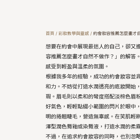
首頁
/
彩妝教學與靈感
/
約會妝容推薦怎麼畫才
想要在約會中展現最迷人的自己，卻又
容推薦怎麼畫才自然不做作？」的解答
感受到輕盈與溫柔的氛圍。
根據我多年的經驗，成功的約會妝容並
和力。不妨從打造水潤透亮的底妝開始
瑕。眉毛則以柔和的彎度搭配淡棕色眉
好氣色，輕輕點綴小範圍的閃片於眼中
明的捲翹睫毛，營造無辜感。在笑肌輕
澤型潤色脣釉或染脣液，打造水潤的柔
不過，在追求約會妝容的同時，也別忽