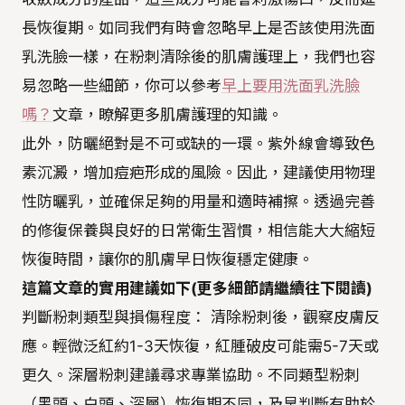
長恢復期。如同我們有時會忽略早上是否該使用洗面
乳洗臉一樣，在粉刺清除後的肌膚護理上，我們也容
易忽略一些細節，你可以參考
早上要用洗面乳洗臉
嗎？
文章，瞭解更多肌膚護理的知識。
此外，防曬絕對是不可或缺的一環。紫外線會導致色
素沉澱，增加痘疤形成的風險。因此，建議使用物理
性防曬乳，並確保足夠的用量和適時補擦。透過完善
的修復保養與良好的日常衛生習慣，相信能大大縮短
恢復時間，讓你的肌膚早日恢復穩定健康。
這篇文章的實用建議如下(更多細節請繼續往下閱讀)
判斷粉刺類型與損傷程度： 清除粉刺後，觀察皮膚反
應。輕微泛紅約1-3天恢復，紅腫破皮可能需5-7天或
更久。深層粉刺建議尋求專業協助。不同類型粉刺
（黑頭、白頭、深層）恢復期不同，及早判斷有助於