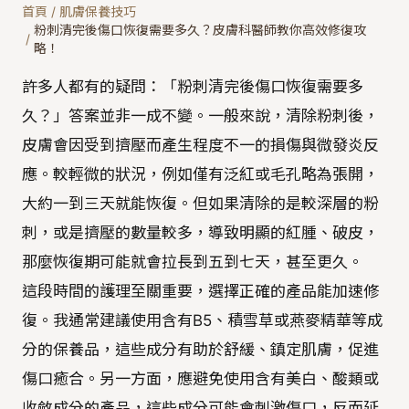
首頁
/
肌膚保養技巧
粉刺清完後傷口恢復需要多久？皮膚科醫師教你高效修復攻
/
略！
許多人都有的疑問：「粉刺清完後傷口恢復需要多
久？」答案並非一成不變。一般來說，清除粉刺後，
皮膚會因受到擠壓而產生程度不一的損傷與微發炎反
應。較輕微的狀況，例如僅有泛紅或毛孔略為張開，
大約一到三天就能恢復。但如果清除的是較深層的粉
刺，或是擠壓的數量較多，導致明顯的紅腫、破皮，
那麼恢復期可能就會拉長到五到七天，甚至更久。
這段時間的護理至關重要，選擇正確的產品能加速修
復。我通常建議使用含有B5、積雪草或燕麥精華等成
分的保養品，這些成分有助於舒緩、鎮定肌膚，促進
傷口癒合。另一方面，應避免使用含有美白、酸類或
收斂成分的產品，這些成分可能會刺激傷口，反而延