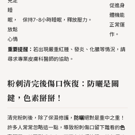
充足
促進身
睡
體機能
眠，
保持7-8小時睡眠，釋放壓力。
正常運
放鬆
作。
心情
重要提醒：
若出現嚴重紅腫、發炎、化膿等情況，請
尋求專業皮膚科醫師的協助。
粉刺清完後傷口恢復：防曬是關
鍵，色素掰掰！
清完粉刺後，除了保濕修護，
防曬
絕對是重中之重！
許多人常常忽略這一點，導致粉刺傷口留下難看的
色