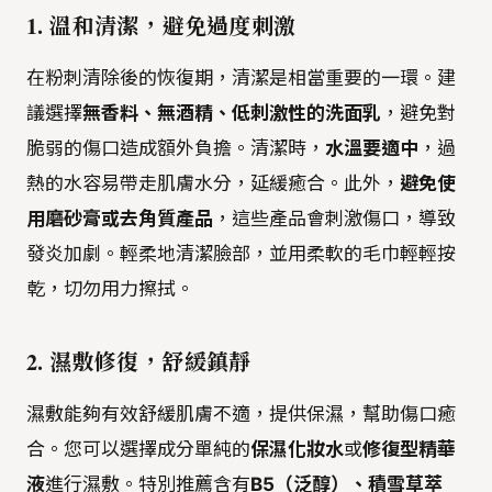
1. 溫和清潔，避免過度刺激
在粉刺清除後的恢復期，清潔是相當重要的一環。建
議選擇
無香料、無酒精、低刺激性的洗面乳
，避免對
脆弱的傷口造成額外負擔。清潔時，
水溫要適中
，過
熱的水容易帶走肌膚水分，延緩癒合。此外，
避免使
用磨砂膏或去角質產品
，這些產品會刺激傷口，導致
發炎加劇。輕柔地清潔臉部，並用柔軟的毛巾輕輕按
乾，切勿用力擦拭。
2. 濕敷修復，舒緩鎮靜
濕敷能夠有效舒緩肌膚不適，提供保濕，幫助傷口癒
合。您可以選擇成分單純的
保濕化妝水
或
修復型精華
液
進行濕敷。特別推薦含有
B5（泛醇）、積雪草萃