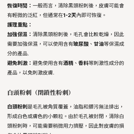
恢復時間：
一般而言，清除黑頭粉刺後，皮膚可能會
有輕微的泛紅，但通常在
1-2天
內即可恢復。
護理重點：
加強保濕：
清除黑頭粉刺後，毛孔會比較乾燥，因此
需要加強保濕，可以使用含有
玻尿酸
、
甘油
等保濕成
分的產品.
避免刺激：
避免使用含有
酒精
、
香料
等刺激性成分的
產品，以免刺激皮膚.
白頭粉刺（閉鎖性粉刺）
白頭粉刺
是毛孔被角質覆蓋，油脂和髒污無法排出，
形成白色或膚色的小顆粒。由於毛孔被封閉，清除白
頭粉刺時，可能需要稍微用力擠壓，因此對皮膚的損