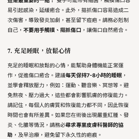
這是最重要的一點！
雙手可能帶有細菌，觸摸傷口容
易引起感染，延緩癒合。此外，摳抓傷口容易造成二
次傷害，導致發炎加劇，甚至留下痘疤。請務必剋制
自己，
不要用手觸摸、摳抓傷口
，讓傷口自然癒合。
7. 充足睡眠，放鬆心情
充足的睡眠和放鬆的心情，能幫助身體機能正常運
作，促進傷口癒合。建議
每天保持7-8小時的睡眠
，
並學會釋放壓力，例如：運動、聽音樂、冥想等。避
免熬夜、壓力過大，這些都會影響肌膚的修復能力。
請記住，每個人的膚質和恢復能力都不同，因此恢復
時間也會有所差異。如果您在術後出現嚴重紅腫、發
炎、化膿等情況，請務必
尋求專業皮膚科醫師的協
助
，及早治療，避免留下永久性的疤痕。