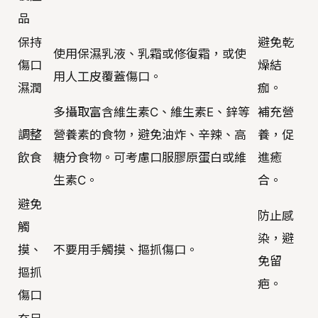
品
保持
避免乾
使用保濕乳液、乳霜或修復霜，或使
傷口
燥結
用人工皮覆蓋傷口。
濕潤
痂。
多攝取富含維生素C、維生素E、鋅等
補充營
調整
營養素的食物，避免油炸、辛辣、高
養，促
飲食
糖分食物。可考慮口服膠原蛋白或維
進癒
生素C。
合。
避免
防止感
觸
染，避
摸、
不要用手觸摸、摳抓傷口。
免留
摳抓
疤。
傷口