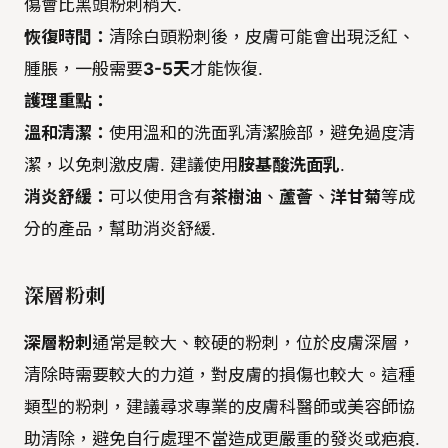
傷會比黑頭粉刺稍大.
恢復時間：
清除白頭粉刺後，皮膚可能會出現泛紅、
腫脹，一般需要
3-5天
才能恢復.
護理重點：
溫和清潔：
使用溫和的洗面乳清潔臉部，避免過度清
潔，以免刺激皮膚. 建議使用
胺基酸洗面乳
.
消炎舒緩：
可以使用含有
茶樹油
、
蘆薈
、
洋甘菊
等成
分的產品，幫助消炎舒緩.
深層粉刺
深層粉刺
通常是較大、較硬的粉刺，位於皮膚深層，
清除時需要較大的力道，對皮膚的損傷也較大。這種
類型的粉刺，建議尋求專業的皮膚科醫師或美容師協
助清除，避免自行處理不當造成更嚴重的發炎或疤痕.