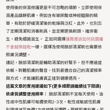
使用後的保濕修護更是不可忽略的環節，立即使用保
濕產品鎮靜肌膚，例如含有玻尿酸或神經醯胺的精
華，有助於舒緩清潔後的乾燥與泛紅。此外，也別忘
了定期清潔和消毒刷具，並定期更換刷頭，確保衛
生，避免細菌滋生。 正如同選擇
護脣膏該如何挑選纔
不會越擦越乾
一樣，選擇及使用臉部清潔刷也需要依
照膚況調整。
謹記，臉部清潔刷是輔助清潔的好幫手，但不應過度
依賴。聆聽肌膚的聲音，找到最適合自己的清潔頻率
與方式，才能讓肌膚真正達到健康透亮。
這篇文章的實用建議如下(更多細節請繼續往下閱讀)
依膚質調整使用頻率：
臉部清潔刷不宜每天使用。油
性或中性肌膚可每週使用2-3次，乾性或敏感性肌膚
則建議減至每週1次或視情況調整。觀察肌膚反應，若