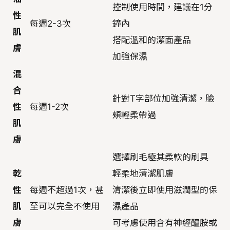
控制使用時間，建議在1分
性
每週2-3次
鐘內
肌
搭配溫和的潔面產品
膚
加強保濕
混
合
針對T字部位加強清潔，臉
性
每週1-2次
頰輕柔帶過
肌
膚
選擇刷毛極其柔軟的刷具
乾
輕柔地清潔肌膚
性
每週不超過1次，甚
清潔後立即使用滋潤型的保
肌
至可以完全不使用
濕產品
膚
可考慮使用含有神經醯胺或