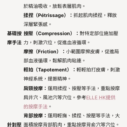
於精油吸收，放鬆表層肌肉。
揉捏（Pétrissage）：
抓起肌肉揉捏，釋放
深層緊張感。
基礎按
按壓（Compression）：
對特定部位施加壓
摩手法
力，刺激穴位，促進血液循環。
摩擦（Friction）：
小範圍摩擦皮膚，促進局
部血液循環，鬆解肌肉粘連。
輕拍（Tapotement）：
輕輕拍打皮膚，刺激
神經系統，提振精神。
肩頸按摩：
運用揉捏、按壓等手法，重點按摩
肩井穴、風池穴等穴位。參考
ELLE HK提供
的按摩手法
。
背部按摩：
運用輕撫、揉捏、按壓等手法，大
針對壓
面積按摩背部肌肉，重點按摩背俞穴等穴位。