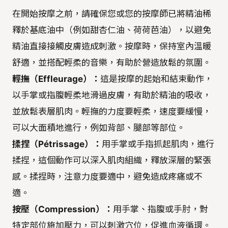
在開始按摩之前，請確保您或您的按摩師已將精油稀
釋於基底油中（例如甜杏仁油、荷荷芭油），以避免
精油直接接觸皮膚造成刺激。按摩時，保持室內溫暖
舒適，並搭配輕柔的音樂，有助於營造放鬆的氛圍。
輕撫（Effleurage）：
這是按摩的起始和結束動作，
以手掌或指腹輕柔地滑過皮膚，有助於精油的吸收，
並放鬆表層肌肉。輕撫的力度要輕柔，速度要緩慢，
可以大面積地進行，例如背部、腿部等部位。
揉捏（Pétrissage）：
用手掌或手指抓起肌肉，進行
揉捏，這個動作可以深入肌肉組織，釋放深層的緊張
感。揉捏時，注意力度要適中，避免造成疼痛或不
適。
按壓（Compression）：
用手掌、指腹或手肘，對
特定部位施加壓力，可以刺激穴位，促進血液循環。