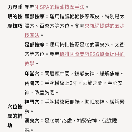
力與睡
參考
N SPA的精油按摩手法
。
眠的按
頭部按摩：
運用指腹輕輕按摩頭皮，特別是太
摩技巧
陽穴、百會穴等穴位。參考
央視網提供的五步
按摩法
。
足部按摩：
運用拇指按壓足底的湧泉穴、太衝
穴等穴位。參考
優雅國際美容ESG協會提供的
教學
。
印堂穴：
兩眉頭中間，鎮靜安神、緩解焦慮。
內關穴：
手腕橫紋上2寸，兩筋之間，寧心安
神、改善胸悶。
神門穴：
手腕橫紋尺側端，助眠安神、緩解緊
穴位按
張。
摩的輔
湧泉穴：
足底前1/3處，補腎安神、促進睡
助
眠。