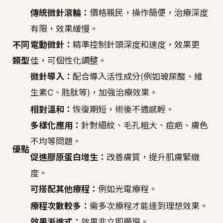
傳統微針滾輪：
價格親民，操作簡便，治療深度
有限，效果緩慢。
不同
電動微針：
精準控制針頭深度和速度，效果更
類型
佳，可個性化調整。
微針導入：
配合導入活性成分(例如玻尿酸、維
生素C、胜肽等)，加強治療效果。
相對溫和：
恢復期短，術後不適感輕。
多樣化應用：
針對細紋、毛孔粗大、痘疤、膚色
不均等問題。
優點
促進膠原蛋白增生：
改善膚質，提升肌膚緊緻
度。
可搭配其他療程：
例如光電療程。
療程次數較多：
需多次療程才能達到理想效果。
效果漸進式：
效果非立即顯現。