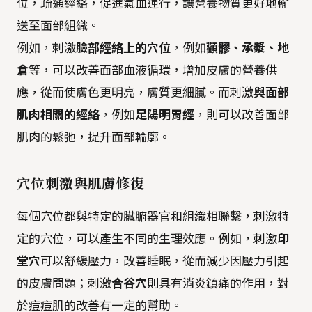
位，疏通經絡，促進氣血運行，讓營養物質更好地輸
送至面部組織。
例如，刺激
臉部經絡上的穴位
，例如
顴髎、承漿、地
倉
等，可以改善面部血液循環，增加皮膚的營養供
應，從而使膚色更明亮，膚質更細膩。而刺激
與面部
肌肉相關的經絡
，例如
足陽明胃經
，則可以改善面部
肌肉的鬆弛，提升面部輪廓。
穴位刺激與肌膚修復
每個穴位都與特定的臟腑器官和組織相聯繫，刺激特
定的穴位，可以產生不同的生理效應。例如，刺激
印
堂穴
可以舒緩壓力，改善睡眠，從而減少因壓力引起
的皮膚問題；刺激
合谷穴
則具有消炎鎮痛的作用，對
於痘痘肌的改善有一定的幫助。