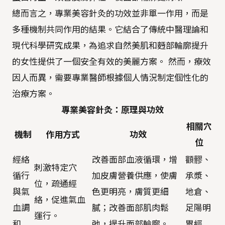
總而言之，專業美容針灸的功效並非單一作用，而是
多種機制共同作用的結果。它結合了傳統中醫理論和
現代科學研究成果，為追求自然美肌和麪部輪廓提升
的女性提供了一個安全有效的美麗方案。 然而，療效
因人而異，需要專業醫師根據個人情況制定個性化的
治療方案。
專業美容針灸：原理與功效
相關穴
機制
作用方式
功效
位
經絡
改善面部血液循環，增
顴髎、
刺激特定穴
循行
加皮膚營養供應，使膚
承漿、
位，疏通經
與氣
色更明亮，膚質更細
地倉、
絡，促進氣血
血調
膩；改善面部肌肉鬆
足陽明
運行。
和
弛，提升面部輪廓。
胃經