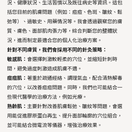
況、健康狀況、生活習慣以及既往病史等資訊。這包
括您目前的肌膚問題（例如：痘痘、色斑、皺紋、鬆
弛等）、過敏史、用藥情況等。我會透過觀察您的膚
質、膚色、面部肌肉張力等，綜合判斷您的整體狀
況，進而制定最適合您的個人化治療方案。
針對不同膚質，我們會採用不同的針灸策略：
敏感肌：
會選擇刺激較輕柔的穴位，並縮短針刺時
間，避免過度刺激造成肌膚不適。
痘痘肌：
著重於疏通經絡、調理氣血，配合清熱解毒
的穴位，以改善痘痘問題。同時，我們也可能結合一
些現代醫學的治療方法，例如光療。
熟齡肌：
主要針對改善肌膚鬆弛、皺紋等問題，會選
用能促進膠原蛋白再生、提升面部輪廓的穴位組合，
並可能結合微電流等儀器，增強治療效果。