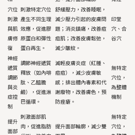
穴位
刺激特定穴位
舒緩壓力，改善睡眠，
刺激
產生不同生理
減少壓力引起的皮膚問
印堂
與肌
效應，促進膠
題；消炎鎮痛，改善痘
穴、合
膚修
原蛋白和彈性
痘肌；改善皮膚鬆弛，
谷穴
復
蛋白再生。
減少皺紋。
神經
調節神經遞質
減輕皮膚炎症（紅腫、
遞質
無特定
釋放（如內啡
痘痘），減少皮膚敏
調節
穴位，
肽、乙醯膽
感；排出體內毒素和代
與炎
為整體
鹼），促進淋
謝廢物，改善膚色，預
症控
機制
巴循環。
防痤瘡。
制
刺激面部肌
無特定
提升
肉，促進脂肪
提升面部輪廓，減少雙
穴位，
面部