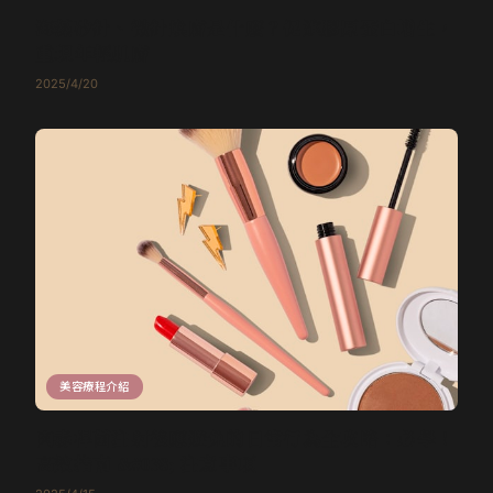
海藻矽針、微針煥膚是什麼？促進膠原蛋白增生，
重現年輕肌膚
2025/4/20
美容療程介紹
肉毒桿菌注射後應避免的日常行為全攻略：必學！
高效指南 &#038; 注意事項