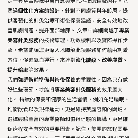
是一套整合傳統中醫智慧與現代科技的精緻療程。它
透過
個性化方案
的設計，針對不同膚質與年齡層，提
供客製化的針灸治療和術後保養建議，安全有效地改
善肌膚問題，提升面部輪廓。 文章中詳細闡述了
專業
美容針灸服務
的技術原理、功效機制以及實際操作步
驟，希望能讓您更深入地瞭解此項服務如何藉由刺激
穴位、促進氣血運行，來達到
淡化皺紋、改善膚質、
提升輪廓
等效果。
我們強調
術前準備
與
術後保養
的重要性，因為只有做
好這些環節，才能將
專業美容針灸服務
的效果最大
化。 持續的保養和健康的生活習慣，例如充足睡眠、
均衡飲食以及規律運動，更是維持美麗容顏的關鍵。
選擇經驗豐富的專業醫師和值得信賴的機構，更是確
保療程安全有效的重要因素。記住，美麗的旅程需要