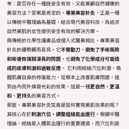
考：是否存在一種既安全有效，又能兼顧自然健康的
美容方法？答案是肯定的。
專業美容針灸
，正是一種
以傳統中醫理論為基礎，結合現代美容科技，為追求
自然美肌的女性提供安全有效的解決方案。
與傳統的化學性護膚品或侵入式醫美相比，專業美容
針灸的優勢顯而易見。它
不需動刀
，
避免了手術風險
和術後恢復期漫長的問題
，也
避免了化學成分可能造
成的皮膚刺激和過敏反應
。 它利用經絡穴位刺激，喚
醒肌膚自身的修復能力，從根本上改善肌膚問題，達
到由內而外煥發光彩的效果。這是一種
更自然、更溫
和、更持久
的美容方式。
那麼，專業美容針灸究竟是如何實現美肌效果的呢？
其核心在於
刺激穴位，調整經絡氣血運行
。根據中醫
理論，經絡是人體氣血運行的重要通道，而穴位則是