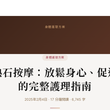
身體護理方案
身體護理方案
熱石按摩：放鬆身心、促
的完整護理指南
2025年2月4日
·
17
分鐘閱讀
·
6,745
字