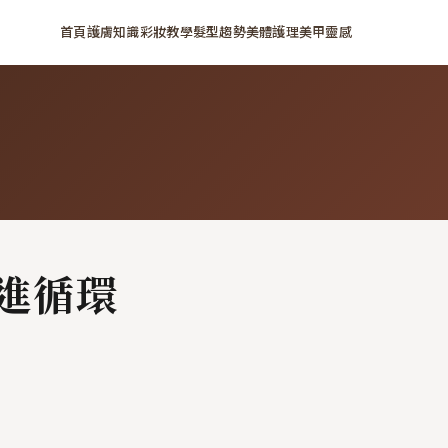
首頁
護膚知識
彩妝教學
髮型趨勢
美體護理
美甲靈感
進循環