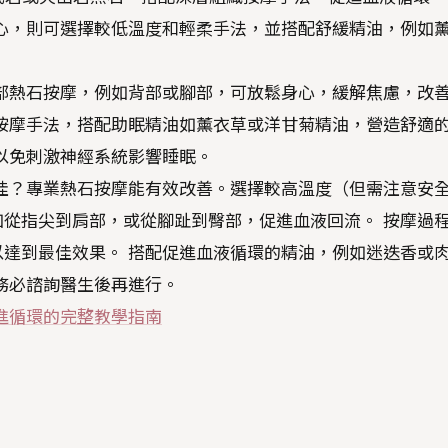
心，則可選擇較低溫度和輕柔手法，並搭配舒緩精油，例如
部熱石按摩，例如背部或腳部，可放鬆身心，緩解焦慮，改
按摩手法，搭配助眠精油如薰衣草或洋甘菊精油，營造舒適
以免刺激神經系統影響睡眠。
佳？專業熱石按摩能有效改善。選擇較高溫度（但需注意安
從指尖到肩部，或從腳趾到臀部，促進血液回流。 按摩過
達到最佳效果。 搭配促進血液循環的精油，例如迷迭香或
務必諮詢醫生後再進行。
進循環的完整教學指南