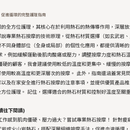
、促進循環的完整護理指南
環的全方位護理，其核心在於利用熱石的熱傳導作用，深層放
解說專業熱石按摩的技術原理，從熱石材質選擇（如玄武岩、
對不同身體部位（全身或局部）的個性化應用，都提供清晰的
求，例如緩解運動後肌肉酸痛或壓力，調整按摩力度和熱石
僵硬的顧客，我會建議使用較低的溫度和更集中、緩慢的按
使用較高溫度和更深層次的按摩。 此外，指南還涵蓋常見
摩以及在家安全進行熱石按摩的注意事項，並提供優質產品推
方位護理。 記住，選擇適合的熱石材質和控制好溫度至關
續往下閱讀)
工作感到肌肉僵硬、壓力過大？嘗試專業熱石按摩！ 針對痠
玄武岩或火山岩熱石，搭配深層組織按摩手法，促進血液循環，