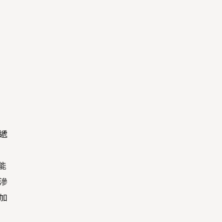
遞
能
滲
加