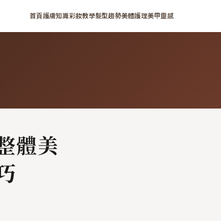
首頁
護膚知識
彩妝教學
髮型趨勢
美體護理
美甲靈感
整體美
巧