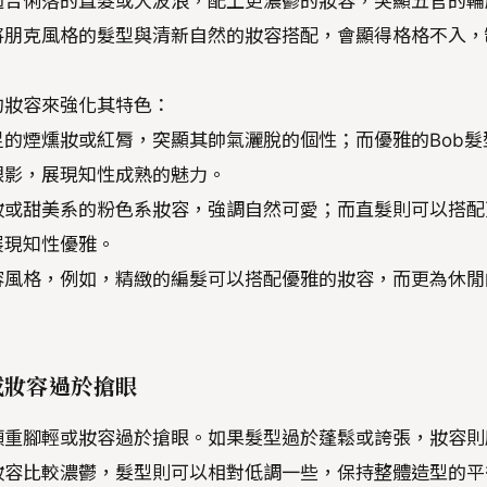
適合俐落的直髮或大波浪，配上更濃鬱的妝容，突顯五官的輪
將朋克風格的髮型與清新自然的妝容搭配，會顯得格格不入，
的妝容來強化其特色：
個性十足的煙燻妝或紅脣，突顯其帥氣灑脫的個性；而優雅的Bob髮
眼影，展現知性成熟的魅力。
妝或甜美系的粉色系妝容，強調自然可愛；而直髮則可以搭配
展現知性優雅。
容風格，例如，精緻的編髮可以搭配優雅的妝容，而更為休閒
或妝容過於搶眼
頭重腳輕或妝容過於搶眼。如果髮型過於蓬鬆或誇張，妝容則
妝容比較濃鬱，髮型則可以相對低調一些，保持整體造型的平