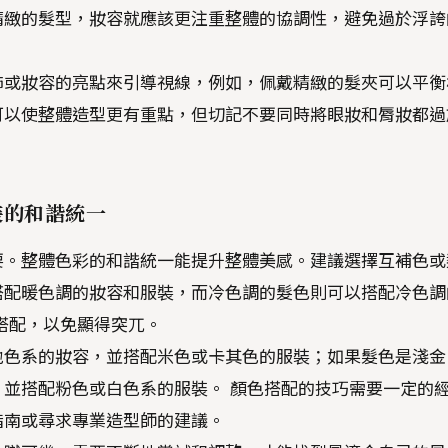
精緻的髮型，妝容就應該更注重整體的協調性，避免過於浮誇
飾或妝容的亮點來引導視線，例如，佩戴精緻的髮夾可以平衡
可以使整體造型更有重點，但切記不要同時將眼妝和脣妝都過
裝的和諧統一
要。整體色彩的和諧統一能提升整體美感。建議選擇互補色或
搭配暖色調的妝容和服裝，而冷色調的髮色則可以搭配冷色調
搭配，以免顯得突兀。
地色系的妝容，並搭配米色或卡其色的服裝；如果髮色是淺金
並搭配粉色或白色系的服裝。 顏色搭配的技巧需要一定的
指南或尋求專業造型師的建議。