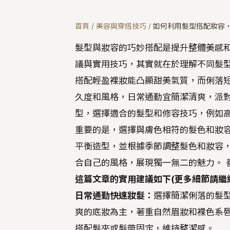
首頁
/
美容與穿搭技巧
/
如何利用髮型搭配妝容
髮型與妝容的巧妙搭配是提升整體美感
議與實用技巧，其實就在於理解不同髮
搭配輕盈裸妝能凸顯甜美氣質，而俐落短
久度和風格，日常通勤宜簡潔清爽，派對
型，選擇適合的髮型和修容技巧，例如高
重要的是，選擇與膚色相符的髮色和妝容
平衡造型，並根據季節調整髮色和妝容，
合自己的風格，展現獨一無二的魅力。 
這篇文章的實用建議如下(更多細節請繼
日常通勤快速妝髮：
選擇簡潔俐落的髮
爽的底妝為主，著重自然眉妝和裸色系唇
搭配髮夾或髮帶固定，維持整潔感。