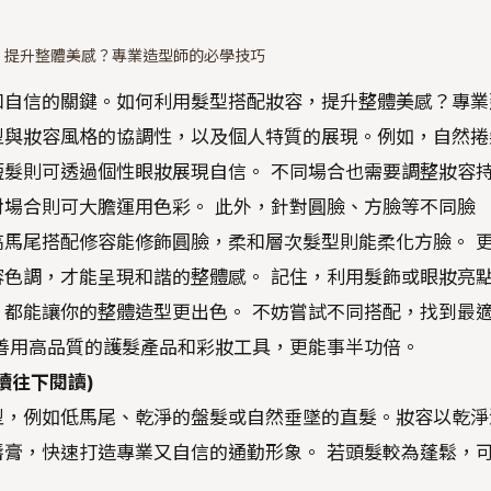
，提升整體美感？專業造型師的必學技巧
和自信的關鍵。如何利用髮型搭配妝容，提升整體美感？專業
型與妝容風格的協調性，以及個人特質的展現。例如，自然捲
髮則可透過個性眼妝展現自信。 不同場合也需要調整妝容
場合則可大膽運用色彩。 此外，針對圓臉、方臉等不同臉
馬尾搭配修容能修飾圓臉，柔和層次髮型則能柔化方臉。 
色調，才能呈現和諧的整體感。 記住，利用髮飾或眼妝亮
都能讓你的整體造型更出色。 不妨嘗試不同搭配，找到最
善用高品質的護髮產品和彩妝工具，更能事半功倍。
續往下閱讀)
型，例如低馬尾、乾淨的盤髮或自然垂墜的直髮。妝容以乾淨
膏，快速打造專業又自信的通勤形象。 若頭髮較為蓬鬆，