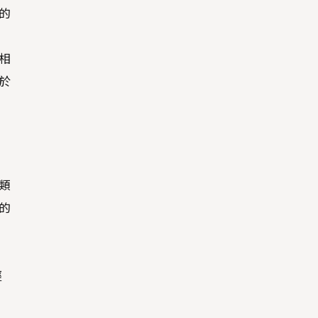
的
相
於
類
的
經