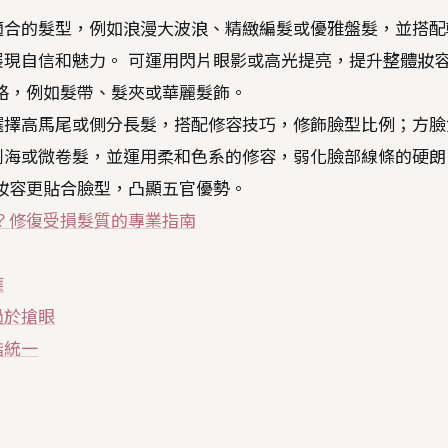
適合的髮型，例如浪漫大波浪、精緻編髮或優雅盤髮，並搭配
現自信和魅力。 可運用閃片眼影或高光提亮，提升整體妝
格，例如髮帶、髮夾或華麗髮飾。
選擇高馬尾或側分長髮，搭配修容技巧，修飾臉型比例；方臉
劉海或微卷髮，並運用柔和色系的修容，弱化臉部線條的硬朗
妝容更貼合臉型，凸顯五官優勢。
？修復受損髮質的專業指南
應
過於搶眼
諧統一