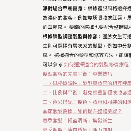
派對場合華麗變身：
根據禮服風格選擇
為濃郁的妝容，例如煙燻眼妝或紅唇，展
的華麗感。 髮飾的選擇也要配合整體風
根據臉型調整髮型與修容：
圓臉女生可
生則可選擇有層次感的髮型，例如中分
感。 選擇適合的髮型和修容方法，能讓
可以參考
如何選擇適合的髮型修復療程
髮型妝容的完美平衡：專業技巧
一、風格協調性：髮型與妝容的相互呼
二、比例與平衡：避免頭重腳輕或妝容
三、色彩搭配：髮色、妝容和服裝的和
季節妝髮變換：如何提升整體美感？
春季妝髮：輕盈清新，煥發新生
夏季妝髮：清爽透氣，活力四射