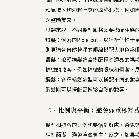
調自然好氣色；而性感成熟的風格則更
和氣場。切勿將衝突的風格混搭，例如
乏整體美感。
具體來說，不同髮型風格需要搭配相應
短髮：
俐落的Pixie cut可以搭配
則更適合自然乾淨的眼線搭配大地色系
長髮：
浪漫捲髮適合搭配輕盈透亮的裸
精緻的妝容，例如精緻的眼線和脣妝，
編髮：
各種編髮造型可以搭配不同的妝
編髮則可以搭配更輕鬆自然的妝容。
二、比例與平衡：避免頭重腳輕
髮型和妝容的比例也要恰到好處，避免
相對簡潔，避免喧賓奪主；反之，如果