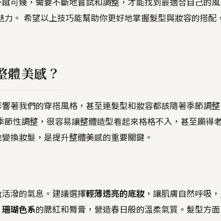
一蹴可幾，需要不斷地嘗試和調整，才能找到最適合自己的風
魅力。 希望以上技巧能幫助你更好地掌握髮型與妝容的搭配
整體美感？
影響著我們的穿搭風格，甚至連髮型和妝容都該隨著季節調整
季節性調整，很容易讓整體造型看起來格格不入，甚至顯得
地變換妝髮，是提升整體美感的重要關鍵。
盈活潑的氣息。建議選擇
輕薄透亮的底妝
，讓肌膚自然呼吸，
、珊瑚色系
的腮紅和脣膏，營造春日般的溫柔氣質。髮型方面