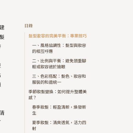
目錄
建
髮型妝容的完美平衡：專業技巧
髮
一、風格協調性：髮型與妝容
持
的相互呼應
二、比例與平衡：避免頭重腳
更
輕或妝容過於搶眼
點
三、色彩搭配：髮色、妝容和
服裝的和諧統一
適
季節妝髮變換：如何提升整體美
感？
春季妝髮：輕盈清新，煥發新
清
生
可
夏季妝髮：清爽透氣，活力四
射