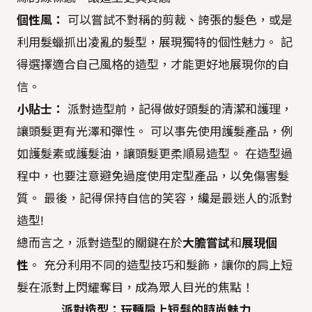
個性風：
可以嘗試不對稱的剪裁、誇張的髮色，或是
利用髮蠟抓出凌亂的髮型，展現獨特的個性魅力。 記
得選擇適合自己風格的造型，才能更好地展現你的自
信。
小貼士：
派對造型前，記得做好頭髮的清潔和護理，
讓頭髮更有光澤和彈性。 可以事先使用護髮產品，例
如護髮素或護髮油，讓頭髮更柔順易造型。 在造型過
程中，也要注意避免過度使用定型產品，以免傷害髮
質。 最後，記得保持自信的笑容，纔是最迷人的派對
造型!
總而言之，派對造型的關鍵在於
大膽嘗試
和
展現個
性
。 充分利用不同的造型技巧和髮飾，讓你的肩上短
髮在派對上閃耀奪目，成為眾人目光的焦點！
派對造型：玩轉肩上短髮的時尚魅力