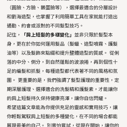
（圓臉、方臉、鵝蛋臉等），選擇最適合的分層設計
和劉海造型，也掌握了利用簡單工具在家就能打造出
通勤、約會或派對的不同髮型技巧。
記住，
「肩上短髮的多樣變化」
並非只限於髮型本
身，更在於你如何運用髮品（髮蠟、造型噴霧、護髮
油等）以及髮飾來點綴和提升整體造型的質感。 從俐
落的中分、側分，到自然蓬鬆的波浪捲，再到個性十
足的編髮和抓髮，每種造型都代表著不同的風格和氛
圍。 更重要的是，我們強調了髮型護理的重要性，定
期深層護理、選擇適合的洗髮精和護髮素，才能讓你
的肩上短髮持久保持健康亮澤，讓你自信閃耀。
希望這篇文章能為你提供充足的靈感和實用技巧，讓
你輕鬆駕馭肩上短髮的多種變化，在不同的場合都能
展現最美的自己。 別害怕嘗試，從現在開始，讓你的