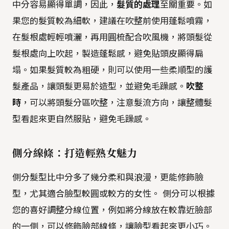
中分容易顯得單調，因此，
髮質的處理
至關重要。如
果您的髮質較為細軟，建議在吹整前使用蓬鬆噴霧，
在髮根處輕輕噴灑，再用圓梳配合吹風機，將頭髮從
髮根處向上吹起，製造蓬鬆感，避免貼頭皮顯得扁
塌。如果髮質較為粗硬，則可以使用一些柔順型的護
髮產品，讓頭髮更易於造型，並避免毛躁感。
吹整
時
，可以將頭髮分區吹整，注意髮流方向，讓整體髮
型看起來更自然服貼，避免毛躁感。
側分線條：打造輕熟女魅力
側分髮型比中分多了幾分柔和與浪漫，更能修飾臉
型，尤其適合臉型較圓或較方的女性。 側分可以根據
您的喜好調整分線位置，例如將分線放在較靠近臉部
的一側，可以修飾臉部線條，讓臉型看起來更小巧。