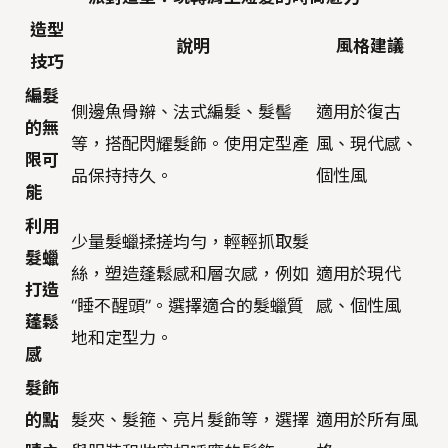
造型
說明
風格建議
技巧
編髮
側邊魚骨辮、法式編髮、髮髻
適用於復古
的無
等，搭配閃耀髮飾。使用定型產
風、現代感、
限可
品保持持久。
個性風
能
利用
少量髮蠟揉搓均勻，輕輕抓取髮
髮蠟
絲，塑造蓬鬆感和層次感，例如
適用於現代
打造
“睡不醒頭”。選擇適合的髮蠟質
感、個性風
蓬鬆
地和定型力。
感
髮飾
的點
髮夾、髮箍、亮片髮飾等，選擇
適用於所有風