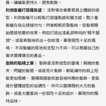
霧，讓編髮更持久，避免鬆散。
利用髮蠟打造蓬鬆感：
派對場合需要更具立體感的造
型，利用髮蠟可以輕鬆打造蓬鬆感和層次感。取少量
髮蠟在指尖揉搓均勻，然後輕輕抓取髮絲，從髮根開
始塑造想要的效果，例如打造出凌亂卻時尚的“睡不醒
頭”，或是將髮絲抓出一些紋理，展現個性十足的風
格。 不同髮蠟的質地和定型力不同，可以根據自己的
需求選擇適合的產品。
髮飾的點睛之筆：
髮飾是派對造型的靈魂！精緻的髮
夾、閃耀的髮箍、或是亮片髮飾，都能讓你的肩上短
髮更加吸睛。 選擇與服裝和妝容相呼應的髮飾，更能
提升整體造型的協調性。 你可以選擇簡約大方的髮
飾，或是大膽嘗試一些個性十足的設計，展現你的獨
特品味。