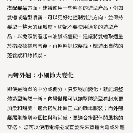
搭配髮品
方面，建議使用一些輕盈的造型產品，例如
髮蠟或造型噴霧，可以更好地控制髮流方向，並保持
髮型一整天的蓬鬆度。切記不要使用過多的造型產
品，以免頭髮看起來油膩或僵硬。建議將髮蠟取適量
於指腹揉搓均勻後，再輕輕抓取髮絲，塑造出自然的
蓬鬆感和線條感。
內彎外翹：小細節大變化
即使是簡單的中分或側分，只要稍加變化，就能讓整
體造型煥然一新。
內彎髮尾
可以讓整體造型看起來更
加柔和甜美，適合搭配比較正式的職場服裝；而
外翹
髮尾
則能增添個性與時尚感，更適合搭配休閒風格的
穿搭。 您可以使用電棒捲或直髮夾來塑造內彎或外翹