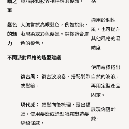
睛之
與服裝和妝容相呼應的髮飾。
格
筆
適用於個性
髮色
大膽嘗試亮眼髮色，例如挑染、
風，也可提升
的魅
漸層染或彩色髮蠟。選擇適合膚
其他風格的吸
力
色的髮色。
睛度
不同派對風格的造型建議
使用電棒捲出
復古風：
復古波浪卷，搭配髮帶
自然的波浪，
或髮箍。
再用定型產品
固定。
現代感：
頭髮向後梳理，露出額
展現俐落幹
頭，使用髮蠟或造型噴霧塑造髮
練。
絲線條感。