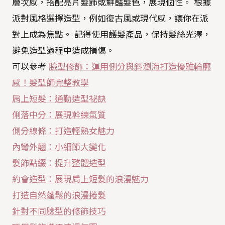
層次感，搭配亮片髮飾或鮮豔髮色，展現個性。 根據
派對風格選擇造型，例如復古風或現代感，讓你在派
對上成為焦點。 記得使用護髮產品，保持髮絲光澤，
避免造型過程中造成損傷。
可以參考
臉型修飾：運用側分與斜瀏海打造優雅輪廓
感！髮型師完整教學
肩上短髮：通勤造型祕訣
俐落中分：展現幹練氣質
側分線條：打造輕熟女魅力
內彎外翹：小細節大變化
髮飾點綴：提升整體造型
約會造型：展現肩上短髮的浪漫魅力
打造自然蓬鬆的浪漫捲髮
針對不同臉型的修飾技巧