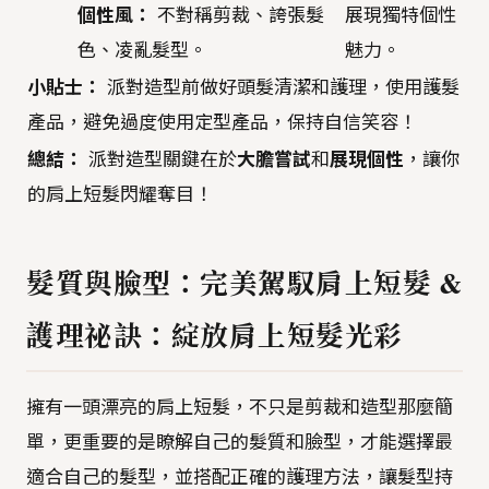
個性風：
不對稱剪裁、誇張髮
展現獨特個性
色、凌亂髮型。
魅力。
小貼士：
派對造型前做好頭髮清潔和護理，使用護髮
產品，避免過度使用定型產品，保持自信笑容！
總結：
派對造型關鍵在於
大膽嘗試
和
展現個性
，讓你
的肩上短髮閃耀奪目！
髮質與臉型：完美駕馭肩上短髮 &
護理祕訣：綻放肩上短髮光彩
擁有一頭漂亮的肩上短髮，不只是剪裁和造型那麼簡
單，更重要的是瞭解自己的髮質和臉型，才能選擇最
適合自己的髮型，並搭配正確的護理方法，讓髮型持