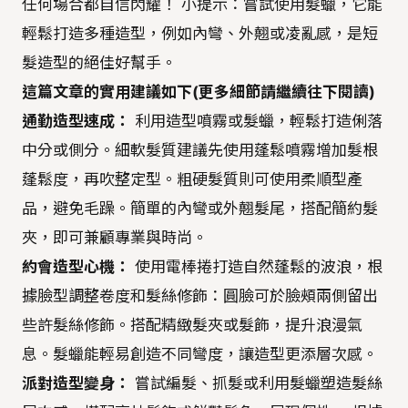
任何場合都自信閃耀！ 小提示：嘗試使用髮蠟，它能
輕鬆打造多種造型，例如內彎、外翹或凌亂感，是短
髮造型的絕佳好幫手。
這篇文章的實用建議如下(更多細節請繼續往下閱讀)
通勤造型速成：
利用造型噴霧或髮蠟，輕鬆打造俐落
中分或側分。細軟髮質建議先使用蓬鬆噴霧增加髮根
蓬鬆度，再吹整定型。粗硬髮質則可使用柔順型產
品，避免毛躁。簡單的內彎或外翹髮尾，搭配簡約髮
夾，即可兼顧專業與時尚。
約會造型心機：
使用電棒捲打造自然蓬鬆的波浪，根
據臉型調整卷度和髮絲修飾：圓臉可於臉頰兩側留出
些許髮絲修飾。搭配精緻髮夾或髮飾，提升浪漫氣
息。髮蠟能輕易創造不同彎度，讓造型更添層次感。
派對造型變身：
嘗試編髮、抓髮或利用髮蠟塑造髮絲