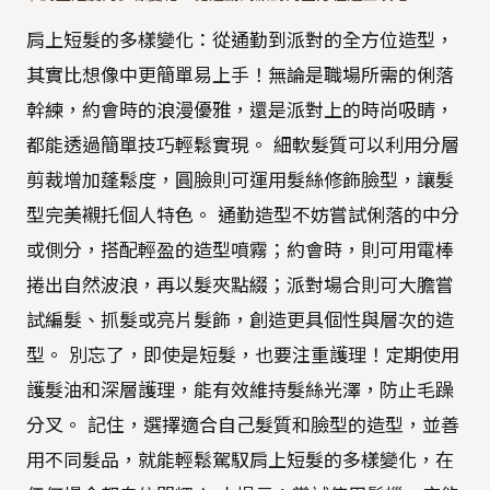
肩上短髮的多樣變化：從通勤到派對的全方位造型，
其實比想像中更簡單易上手！無論是職場所需的俐落
幹練，約會時的浪漫優雅，還是派對上的時尚吸睛，
都能透過簡單技巧輕鬆實現。 細軟髮質可以利用分層
剪裁增加蓬鬆度，圓臉則可運用髮絲修飾臉型，讓髮
型完美襯托個人特色。 通勤造型不妨嘗試俐落的中分
或側分，搭配輕盈的造型噴霧；約會時，則可用電棒
捲出自然波浪，再以髮夾點綴；派對場合則可大膽嘗
試編髮、抓髮或亮片髮飾，創造更具個性與層次的造
型。 別忘了，即使是短髮，也要注重護理！定期使用
護髮油和深層護理，能有效維持髮絲光澤，防止毛躁
分叉。 記住，選擇適合自己髮質和臉型的造型，並善
用不同髮品，就能輕鬆駕馭肩上短髮的多樣變化，在