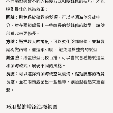
不同臉型適合不同的捲髮方式和髮絲修飾技巧，才能
達到最佳的修飾效果：
圓臉：
避免過於蓬鬆的髮頂，可以將瀏海側分或中
分，並在兩頰處留出一些較長的髮絲修飾臉型，讓臉
部看起來更修長。
方臉：
選擇較大的捲度，可以柔化臉部線條，並將髮
尾稍微內彎，營造柔和感。 避免過於整齊的髮型。
鵝蛋臉：
鵝蛋臉型比較百搭，可以嘗試各種捲髮造型
和瀏海款式，展現不同的風格。
長臉：
可以選擇齊瀏海或空氣瀏海，縮短臉部的視覺
長度，並在兩頰處留出一些髮絲，讓臉型看起來更圓
潤。
巧用髮飾增添浪漫氛圍