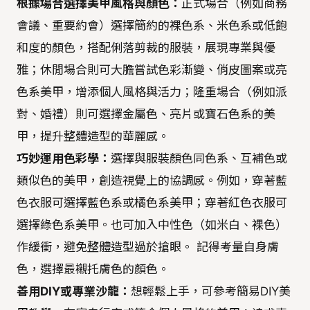
根據場合選擇美甲風格與顏色：
正式場合（例如商務
會議、重要約會）選擇簡約的裸色系、米色系或低飽
和度的顏色，搭配俐落剪裁的服裝，展現專業與優
雅；休閒場合則可大膽嘗試色彩漸變、俏皮圖案或亮
色系美甲，增添個人風格與活力；隆重場合（例如派
對、婚禮）則可選擇金屬色、亮片或寶石色系的美
甲，提升整體造型的華麗感。
巧妙運用色彩學：
選擇與服裝顏色同色系、互補色或
類似色的美甲，創造視覺上的協調感。例如，穿著藍
色衣服可選擇藍色系或橘色系美甲；穿著紅色衣服可
選擇綠色系美甲。也可加入中性色（如米白、裸色）
作緩衝，避免整體造型過於搶眼。 記得考量自身膚
色，選擇最襯托膚色的顏色。
善用DIY或專業沙龍：
想輕鬆上手，可參考簡易DIY美