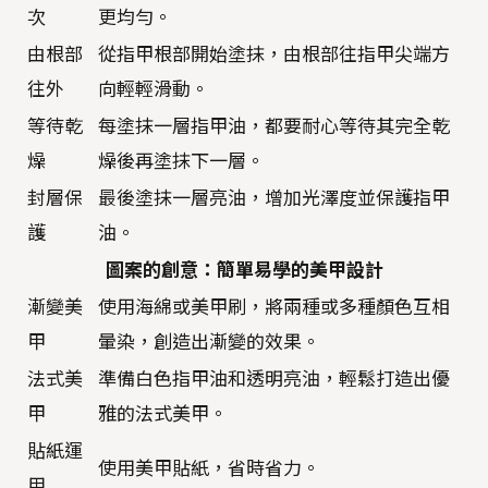
次
更均勻。
由根部
從指甲根部開始塗抹，由根部往指甲尖端方
往外
向輕輕滑動。
等待乾
每塗抹一層指甲油，都要耐心等待其完全乾
燥
燥後再塗抹下一層。
封層保
最後塗抹一層亮油，增加光澤度並保護指甲
護
油。
圖案的創意：簡單易學的美甲設計
漸變美
使用海綿或美甲刷，將兩種或多種顏色互相
甲
暈染，創造出漸變的效果。
法式美
準備白色指甲油和透明亮油，輕鬆打造出優
甲
雅的法式美甲。
貼紙運
使用美甲貼紙，省時省力。
用