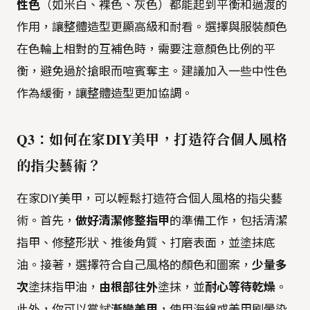
性色
（如米白、裸色、灰色）都能起到平衡和過渡的
作用，讓整體造型更顯高級和耐看。選擇與服裝顏色
在色輪上相對的互補色時，需要注意顏色比例的平
衡，避免過於搶眼而喧賓奪主。建議加入一些中性色
作為緩衝，讓整體造型更加協調。
Q3：如何在家DIY美甲，打造符合個人風格
的指尖藝術？
在家DIY美甲，可以輕鬆打造符合個人風格的指尖藝
術。首先，
做好清潔修整指甲
的準備工作，包括清潔
指甲、修整形狀、推後角質、打磨表面，並塗抹底
油。接著，選擇符合自己風格的顏色和圖案，
少量多
次
塗抹指甲油，
由根部往外
塗抹，並
耐心等待乾燥
。
此外，你可以嘗試
漸變美甲
，使用海綿或美甲刷暈染