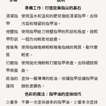
步驟
說明
準備工作：打造完美指尖的基石
清潔指
使用溫水和溫和的肥皂徹底清潔指甲，去除
甲
污垢和殘留的指甲油。
修整指
使用指甲銼刀修整指甲的形狀和長度，按照
甲形狀
一個方向輕柔地銼磨。
推後角
使用指緣推棒輕輕推後指緣的角質，動作要
質
輕柔。
打磨指
使用拋光塊輕輕打磨指甲表面，去除細微瑕
甲表面
疵。
底油的
塗抹一層薄薄的底油，保護指甲並讓指甲油
運用
顏色更顯色。
色彩的魔法：指甲油的塗抹技巧
少量多
不要一次塗抹過多的指甲油，少量多次塗抹