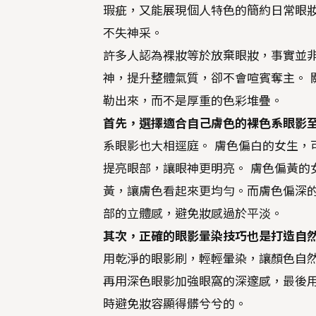
瑕疵，又能展現個人特色的簡約日常眼
不失神采。
許多人認為裸妝等於放棄眼妝，事實並
神，提升整體氣質，卻不會喧賓奪主。 
勒出來，而不是厚重的色彩堆疊。
首先，選擇適合自己膚色的裸色系眼影
系眼影也大相逕庭。 膚色偏白的女生，
提亮眼部，讓眼神更明亮。 膚色偏黃的
黃，讓膚色看起來更均勻。而膚色偏深
部的立體感，避免妝感過於平淡。
其次，正確的眼影暈染技巧也是打造自
用乾淨的眼影刷，輕輕暈染，讓顏色自然
再用深色眼影加強眼窩的深邃感，最後
時避免妝容顯得髒兮兮的。