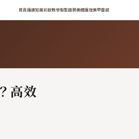
首頁
護膚知識
彩妝教學
髮型趨勢
美體護理
美甲靈感
？高效