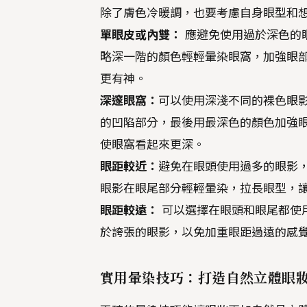
除了膚色冷暖調，也要考慮自身眼型和
單眼皮或內雙：
應避免使用過於深色的
略深一階的顏色輕輕暈染眼窩，加強眼
更有神。
深邃眼窩：
可以使用深淺不同的裸色眼
的凹陷部分，最後用最深色的顏色加強
使眼窩看起來更深。
眼距較近：
避免在眼頭使用過多的眼影
眼影在眼尾部分輕輕暈染，拉長眼型，
眼距較遠：
可以選擇在眼頭和眼尾都使
於誇張的眼影，以免加重眼距過遠的感
實用暈染技巧：打造自然立體眼