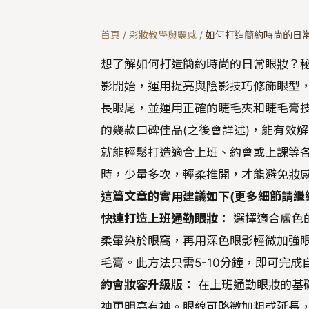
首頁
/
彩妝教學與靈感
/
如何打造簡約時尚的日
想了解如何打造簡約時尚的日常眼妝？
影開始，運用提亮與陰影技巧修飾眼型
長眼尾，並運用正確的睫毛夾和睫毛膏
的幾款口碑佳品(之後會詳述)，能有效
就能輕鬆打造適合上班、約會或上課等各
時，少量多次，輕柔推開，才能避免妝
這篇文章的實用建議如下(更多細節請繼
快速打造上班通勤眼妝：
選擇適合膚色
柔暈染於眼窩，再用深色眼影輕微加強
毛膏。此方法只需5-10分鐘，即可完
約會妝容升級版：
在上班通勤眼妝的基
神更明亮有神。眼線可略微加粗或延長