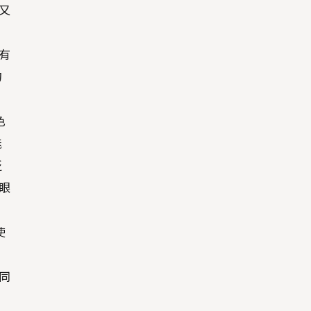
又
有
勾
色
能
泛
眼
使
，
同