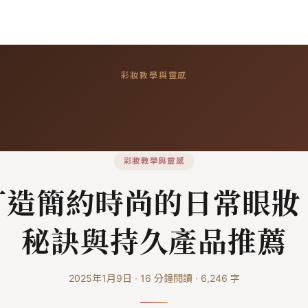
彩妝教學與靈感
彩妝教學與靈感
打造簡約時尚的日常眼妝
秘訣與持久產品推薦
2025年1月9日
·
16
分鐘閱讀
·
6,246
字