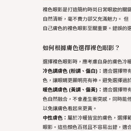
裸色眼影是打造簡約時尚日常眼妝的關
自然清新，毫不費力卻又充滿魅力。 但
自己膚色的裸色眼影至關重要。錯誤的
如何根據膚色選擇裸色眼影？
選擇裸色眼影時，應考慮自身的膚色冷
冷色調膚色 (粉調、偏白)：
適合選擇帶
色，讓眼睛更顯明亮有神。避免選擇過
暖色調膚色 (黃調、偏黃)：
適合選擇帶有
色自然融合，不會產生衝突感，同時能修
以免讓膚色看起來更黃。
中性膚色：
屬於冷暖皆宜的膚色，選擇
眼影。這些顏色百搭且不容易出錯，適