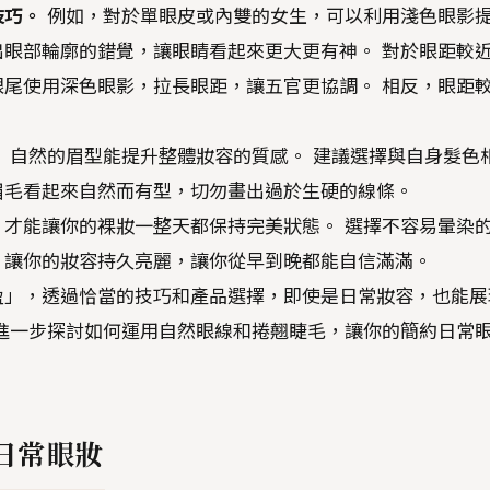
技巧。
例如，對於單眼皮或內雙的女生，可以利用淺色眼影
眼部輪廓的錯覺，讓眼睛看起來更大更有神。 對於眼距較
尾使用深色眼影，拉長眼距，讓五官更協調。 相反，眼距
。 自然的眉型能提升整體妝容的質感。 建議選擇與自身髮色
眉毛看起來自然而有型，切勿畫出過於生硬的線條。
，才能讓你的裸妝一整天都保持完美狀態。 選擇不容易暈染
，讓你的妝容持久亮麗，讓你從早到晚都能自信滿滿。
盈」，透過恰當的技巧和產品選擇，即使是日常妝容，也能展
進一步探討如何運用自然眼線和捲翹睫毛，讓你的簡約日常
日常眼妝