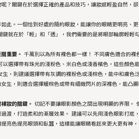
妝呢？關鍵在於選擇正確的產品和技巧，讓妝感輕盈自然，卻
非如此。一個恰到好處的簡約眼妝，能讓你的眼睛更明亮、更
關鍵就在於「輕」和「透」，我們需要的是將眼部輪廓輕輕
至關重要。
千萬別以為所有裸色都一樣！ 不同膚色適合的裸
可以選擇帶有珠光的淺粉色、米白色或淺香檳色，這些顏色
女生，則建議選擇帶有灰調的裸粉色或淺棕色，能中和膚色
的女生，則適合選擇暖棕色或帶有細緻閃片的深裸色，能凸顯
然裸妝的關鍵。
切記不要讓眼影顏色之間出現明顯的界限。 
過渡，打造柔和的漸層效果。 建議可以先用淺色眼影打底
用提亮色提亮眼頭和臥蠶，這樣能讓眼睛看起來更大更有神，