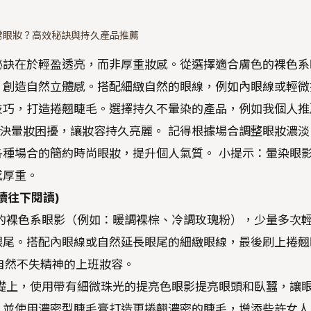
常眼妝？高效秘訣與持久產品推薦
秘訣在於輕盈透亮，而非厚重妝感。從選擇適合膚色的裸色系
，創造自然立體感。搭配細緻自然的眼線，例如內眼線或輕微
技巧，打造捲翹睫毛。選擇持久不暈染的產品，例如我個人推
解決暈妝困擾，讓妝容持久亮麗。 記得根據場合調整眼妝濃淡
種場合的簡約時尚眼妝，提升個人氣質。 小提示：暈染眼
感厚重。
續往下閱讀)
的裸色系眼影（例如：暖調裸棕、冷調玫瑰粉），少量多次
眼尾。搭配內眼線或自然延長眼尾的細緻眼線，最後刷上捲翹
成自然不失精神的上班妝容。
礎上，使用帶有細微珠光的提亮色眼影提亮眼頭和臥蠶，讓
，並使用濃密型睫毛膏打造更捲翹濃密的睫毛，增添些許女人