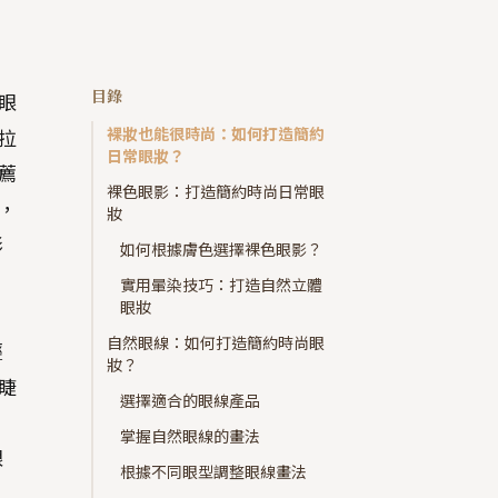
目錄
眼
裸妝也能很時尚：如何打造簡約
拉
日常眼妝？
薦
裸色眼影：打造簡約時尚日常眼
，
妝
影
如何根據膚色選擇裸色眼影？
實用暈染技巧：打造自然立體
眼妝
自然眼線：如何打造簡約時尚眼
輕
妝？
睫
選擇適合的眼線產品
掌握自然眼線的畫法
眼
根據不同眼型調整眼線畫法