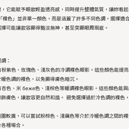
鍵，它能賦予眼妝輕盈透亮感，同時提升整體氣質，讓妳看起
「裸色」並非單一顏色，而是涵蓋了許多不同色調，選擇適
選擇可能讓妝容顯得黯淡無神，甚至突顯眼周瑕疵。
暖調：
有粉紫色、玫瑰色、淺灰色的冷調裸色眼影。這些顏色能提亮
於暖色調的裸色，以免顯得膚色暗沉。
杏色、米 беже色、淺棕色等暖調裸色眼影。這些顏色能與
飾膚色，讓妝容更自然和諧。 避免選擇過於冷色調的裸色
範圍較廣，可以嘗試粉棕色、淺藕色等介於冷暖色調之間的裸
合各種場合。