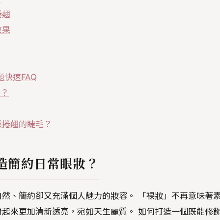
捲翹
效果
快速FAQ
影？
然捲翹的睫毛？
造簡約日常眼妝？
然、簡約卻又充滿個人魅力的妝容。 「裸妝」不再意味著
起來更加清新透亮，宛如天生麗質。 如何打造一個既能修