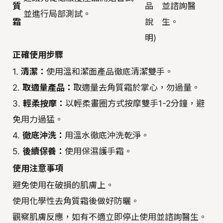
質
品
並諮詢醫
並進行局部測試。
霜
說
生。
明)
正確使用步驟
1.
清潔：
使用溫和潔面產品徹底清潔雙手。
2.
取適量產品：
取適量去角質霜於掌心，勿過量。
3.
輕柔按摩：
以輕柔畫圈方式按摩雙手1-2分鐘，避
免用力過猛。
4.
徹底沖洗：
用溫水徹底沖洗乾淨。
5.
後續保養：
使用保濕護手霜。
使用注意事項
避免使用在破損的肌膚上。
使用化學性去角質霜後做好防曬。
觀察肌膚反應，如有不適立即停止使用並諮詢醫生。