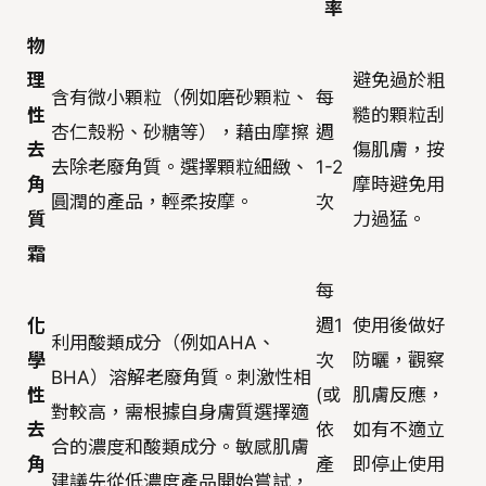
率
物
理
避免過於粗
含有微小顆粒（例如磨砂顆粒、
每
性
糙的顆粒刮
杏仁殼粉、砂糖等），藉由摩擦
週
去
傷肌膚，按
去除老廢角質。選擇顆粒細緻、
1-2
角
摩時避免用
圓潤的產品，輕柔按摩。
次
質
力過猛。
霜
每
化
週1
使用後做好
利用酸類成分（例如AHA、
學
次
防曬，觀察
BHA）溶解老廢角質。刺激性相
性
(或
肌膚反應，
對較高，需根據自身膚質選擇適
去
依
如有不適立
合的濃度和酸類成分。敏感肌膚
角
產
即停止使用
建議先從低濃度產品開始嘗試，