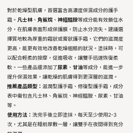
對於乾燥型肌膚，首選富含高濃度保濕成分的護手
霜。
凡士林
、
角鯊烷
、
神經醯胺
等成分能有效鎖住水
分，在肌膚表面形成保護膜，防止水分流失。建議選
擇質地較為厚重的霜狀或膏狀護手霜，它們的滋潤度
更高，能更有效地改善乾燥粗糙的狀況。塗抹時，可
以配合輕柔的按摩，促進吸收，讓雙手迅速恢復柔
軟。一些產品還添加了
尿素
、
甘油
等成分，能進一步
提升保濕效果，讓乾燥的肌膚得到更深層的滋潤。
推薦產品類型：
滋潤型護手霜、修復型護手霜，成分
表中需包含凡士林、角鯊烷、神經醯胺、尿素、甘油
等。
使用方法：
洗完手後立即塗抹，每天至少使用2-3
次，尤其是在睡前厚敷一層，讓雙手在夜間得到充分