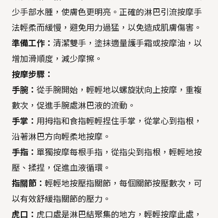
少手部水腫，使膚色更明亮。正確的淋巴引流按摩手
法輕柔而緩慢，避免用力過猛，以免造成肌膚傷害。
準備工作：
清潔雙手，塗抹適量護手霜或按摩油，以
增加滑順度，減少摩擦。
按摩步驟：
手腕：
從手腕開始，輕輕地以螺旋狀向上按摩，重複
數次，促進手腕處淋巴液的流動。
手掌：
用拇指和食指輕輕捏住手掌，從掌心到指根，
沿著淋巴方向輕柔地按摩。
手指：
單獨按摩每根手指，從指尖到指根，輕輕地按
壓、揉捏，促進血液循環。
指關節：
輕輕地按壓指關節，每個關節按壓數次，可
以有效舒緩指關節的壓力。
虎口：
虎口處是淋巴結聚集的地方，輕輕按摩此處，