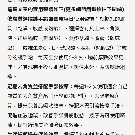
這篇文章的實用建議如下(更多細節請繼續往下閱讀)
依膚質選擇護手霜並養成每日使用習慣：
根據您的膚
質（乾燥、敏感或熟齡），選擇含有凡士林、角鯊
烷、神經醯胺（乾燥型）、燕麥萃取、蘆薈（敏感
型），或維生素C、E、玻尿酸、胜肽（熟齡型）等成
分的護手霜。每天至少使用2-3次，睡前厚敷效果更
佳，尤其洗完手後立即塗抹，鎖住水分，預防乾燥粗
糙。
定期去角質並搭配手部按摩：
每週1-2次使用適合自己
膚質的去角質產品（化學或物理性），去除老廢角
質，提升保養品吸收效率。搭配淋巴引流按摩手法，
促進血液循環，改善手部肌膚狀態。按摩時可使用精
油，提升舒適度並加強保養效果。
生活細節提升保養效果：
選擇溫和不刺激的洗手液，