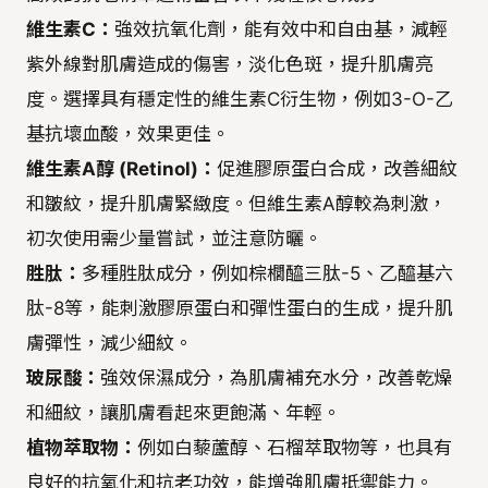
維生素C：
強效抗氧化劑，能有效中和自由基，減輕
紫外線對肌膚造成的傷害，淡化色斑，提升肌膚亮
度。選擇具有穩定性的維生素C衍生物，例如3-O-乙
基抗壞血酸，效果更佳。
維生素A醇 (Retinol)：
促進膠原蛋白合成，改善細紋
和皺紋，提升肌膚緊緻度。但維生素A醇較為刺激，
初次使用需少量嘗試，並注意防曬。
胜肽：
多種胜肽成分，例如棕櫚醯三肽-5、乙醯基六
肽-8等，能刺激膠原蛋白和彈性蛋白的生成，提升肌
膚彈性，減少細紋。
玻尿酸：
強效保濕成分，為肌膚補充水分，改善乾燥
和細紋，讓肌膚看起來更飽滿、年輕。
植物萃取物：
例如白藜蘆醇、石榴萃取物等，也具有
良好的抗氧化和抗老功效，能增強肌膚抵禦能力。