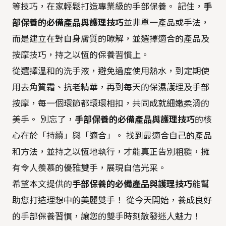
等技巧，在家輕鬆打造專業級的手部保養。 記住，
手
部保養的必備產品與護理技巧
並非單一產品或手法，
而是建立在對自身膚質的瞭解，並選擇適合的產品及
按摩技巧，持之以恆的保養習慣上。
從選擇溫和的洗手液，避免過度使用熱水，到定期使
用去角質霜、抗老精華，再到每天的保濕護理及手部
按摩，每一個環節都環環相扣，共同成就細嫩柔滑的
美手。 別忘了，
手部保養的必備產品與護理技巧
的核
心在於「持續」與「適合」。 找到最適合自己的產品
和方法，並持之以恆地執行，才能真正告別粗糙，擁
有令人羨慕的優雅雙手，展現自信光采。
希望本文提供的
手部保養的必備產品與護理技巧
能幫
助您打造理想中的美麗雙手！ 從今天開始，養成良好
的手部保養習慣，讓您的雙手時刻散發迷人魅力！