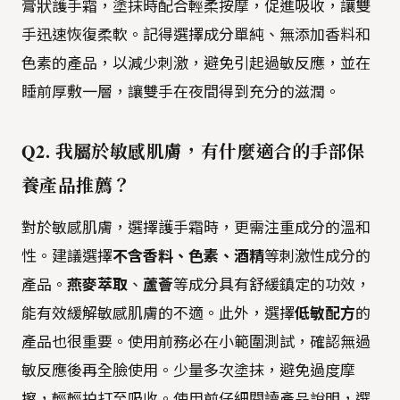
膏狀護手霜，塗抹時配合輕柔按摩，促進吸收，讓雙
手迅速恢復柔軟。記得選擇成分單純、無添加香料和
色素的產品，以減少刺激，避免引起過敏反應，並在
睡前厚敷一層，讓雙手在夜間得到充分的滋潤。
Q2. 我屬於敏感肌膚，有什麼適合的手部保
養產品推薦？
對於敏感肌膚，選擇護手霜時，更需注重成分的溫和
性。建議選擇
不含香料、色素、酒精
等刺激性成分的
產品。
燕麥萃取
、
蘆薈
等成分具有舒緩鎮定的功效，
能有效緩解敏感肌膚的不適。此外，選擇
低敏配方
的
產品也很重要。使用前務必在小範圍測試，確認無過
敏反應後再全臉使用。少量多次塗抹，避免過度摩
擦，輕輕拍打至吸收。使用前仔細閱讀產品說明，選