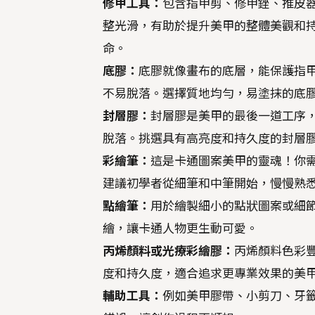
修甲工具：
包含指甲剪、修甲銼、推皮
整光滑，有助於提升美甲的整體美觀和
命。
底膠：
底膠就像畫布的底層，能保護指
不易脫落。選擇質地均勻，易塗抹的底
封層膠：
封層膠是美甲的最後一道工序
脫落。挑選具有高亮度和持久度的封層
彩繪筆：
這是卡通圖案美甲的靈魂！你
建議初學者從細筆和中筆開始，慢慢熟
點繪筆：
用於繪製細小的點狀圖案或細
繪，讓卡通人物更生動可愛。
丙烯顏料或光療彩繪膠：
丙烯顏料色彩
度和持久度，適合追求更專業效果的美
輔助工具：
例如美甲膠帶、小剪刀、牙