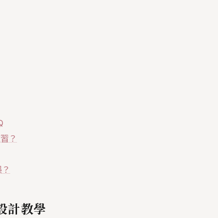
Q
練習？
誤？
設計教學